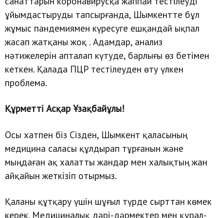
санаттарын коронавирусқа жаппай тестілеуді
ұйымдастыруды тапсырғанда, Шымкентте бұл
жұмыс пандемиямен күресуге ешқандай ықпал
жасап жатқаны жоқ . Адамдар, анализ
нәтижелерін апталап күтуде, барлығы өз бетімен
кеткен. Қалада ПЦР тестілеуден өту үлкен
проблема.
Құрметті Асқар Ұзақбайұлы!
Осы хатпен біз Сізден, Шымкент қаласының
медицина саласы құлдырап тұрғанын және
мыңдаған ақ халатты жандар мен халықтың жан
айқайын жеткізіп отырмыз.
Қаланы құтқару үшін шұғыл түрде сырттан көмек
керек. Медициналық дәрі-дәрмектер мен құрал-