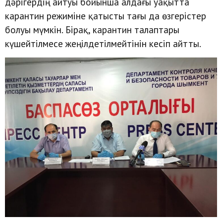
дәрігердің айтуы бойынша алдағы уақытта
карантин режиміне қатысты тағы да өзгерістер
болуы мүмкін. Бірақ, карантин талаптары
күшейтілмесе жеңілдетілмейтінін кесіп айтты.