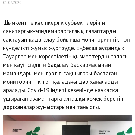
01.07.2020
Шымкентте кәсіпкерлік субъектілерінің
санитарлық-эпидемиологиялық талаптарды
сақтауын қадағалау бойынша мониторингтік топ
күнделікті жұмыс жүргізуде. Еңбекші аудандық
Тауарлар мен көрсетілетін қызметтердің сапасы
мен қауіпсіздігін бақылау басқармасының
мамандары мен тәртіп сақшылары бастаған
мониторингтік топ қаладағы дәріханаларды
аралады. Covіd-19 індеті кезеңінде науқасқа
ұшыраған азаматтарға алғашқы көмек беретін
дәріханалар жұмыстарымен танысты.