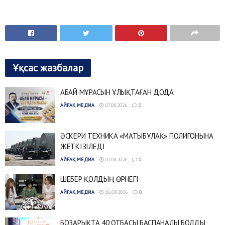
Ұқсас жазбалар
АБАЙ МҰРАСЫН ҰЛЫҚТАҒАН ДОДА
АЙҒАҚ МЕДИА
07.08.2026
0
ӘСКЕРИ ТЕХНИКА «МАТЫБҰЛАҚ» ПОЛИГОНЫНА
ЖЕТКІЗІЛЕДІ
АЙҒАҚ МЕДИА
07.08.2026
0
ШЕБЕР ҚОЛДЫҢ ӨРНЕГІ
АЙҒАҚ МЕДИА
06.08.2026
0
БОЗАРЫҚТА 40 ОТБАСЫ БАСПАНАЛЫ БОЛДЫ