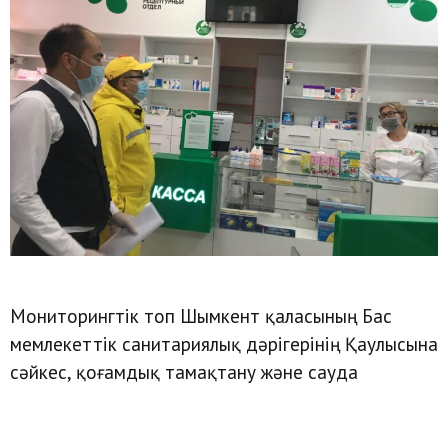
Мониторингтік топ Шымкент қаласының Бас
мемлекеттік санитариялық дәрігерінің Қаулысына
сәйкес, қоғамдық тамақтану және сауда
орындары, азық-түлік дүкендері, моншалар мен
дәріханалардың карантин шараларын сақтау