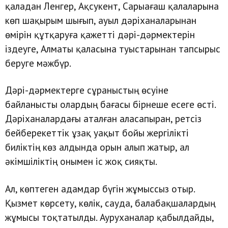
қаладан Ленгер, Ақсукент, Сарыағаш қалаларына
көп шақырым шығып, ауыл дәріханаларынан
өмірін құтқаруға қажетті дәрі-дәрмектерін
іздеуге, Алматы қаласына туыстарынан тапсырыс
беруге мәжбүр.
Дәрі-дәрмектерге сұраныстың өсуіне
байланысты олардың бағасы бірнеше есеге өсті.
Дәріханалардағы аталған аласапыран, ретсіз
бейберекеттік ұзақ уақыт бойы жергілікті
биліктің көз алдында орын алып жатыр, ал
әкімшіліктің онымен іс жоқ сияқты.
Ал, көптеген адамдар бүгін жұмыссыз отыр.
Қызмет көрсету, көлік, сауда, балабақшалардың
жұмысы тоқтатылды. Ауруханалар қабылдайды,