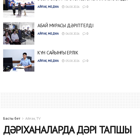
АЙҒАҚ МЕДИА
06.08.2026
0
АБАЙ МҰРАСЫ ДӘРІПТЕЛДІ
АЙҒАҚ МЕДИА
06.08.2026
0
КҮН САЙЫНҒЫ ЕРЛІК
АЙҒАҚ МЕДИА
05.08.2026
0
Басты бет
Айғақ TV
ДӘРІХАНАЛАРДА ДӘРІ ТАПШЫ