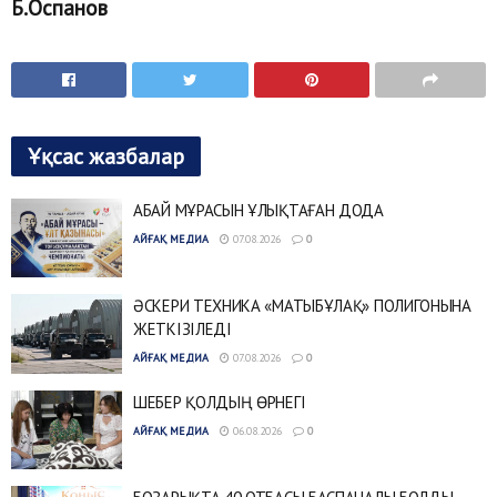
Б.Оспанов
Ұқсас жазбалар
АБАЙ МҰРАСЫН ҰЛЫҚТАҒАН ДОДА
АЙҒАҚ МЕДИА
07.08.2026
0
ӘСКЕРИ ТЕХНИКА «МАТЫБҰЛАҚ» ПОЛИГОНЫНА
ЖЕТКІЗІЛЕДІ
АЙҒАҚ МЕДИА
07.08.2026
0
ШЕБЕР ҚОЛДЫҢ ӨРНЕГІ
АЙҒАҚ МЕДИА
06.08.2026
0