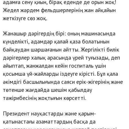
адамға сену қиын, бірақ еденде де орын жоқ!
Жедел жәрдем фельдшерлерінің жан айқайын
жеткізуге сөз жоқ.
Жанашыр дәрігердің бірі: оның машинасында
күнделікті, адамдар қалай қаза болатынын
байқаудан шаршағанын айтты. Жергілікті билік
дәрігерлер халық арасында үрей туғызады, деп
айыптап, жанжалдан кейін госпиталь үшін
қосымша үй-жайларды іздеуге кірісті. Бұл қала
әкімдігі басшылығында саяси ерік-жігерінің және
төтенше жағдайда шешім қабылдау
тәжірибесінің жоқтығын көрсетті.
Президент науқастарды және қарым-
қатынастағы азаматтардың басқа да