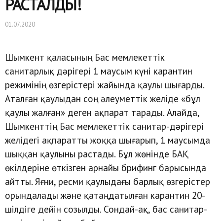
РАСТАЛДЫ!
01.07.2020
Шымкент қаласының Бас мемлекеттік
санитарлық дәрігері 1 маусым күні карантин
режимінің өзгерістері жайында қаулы шығарды.
Аталған қаулыдан соң әлеуметтік желіде «бұл
қаулы жалған» деген ақпарат тарады. Алайда,
Шымкенттің Бас мемлекеттік санитар-дәрігері
желідегі ақпаратты жоққа шығарып, 1 маусымда
шыққан қаулыны растады. Бұл жөнінде БАҚ
өкілдеріне өткізген арнайы брифинг барысында
айтты. Яғни, ресми қаулыдағы барлық өзгерістер
орындалады және қатаңдатылған карантин 20-
шілдіге дейін созылды. Сондай-ақ, бас санитар-