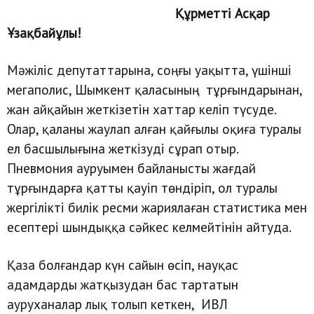
Құрметті Асқар
Ұзақбайұлы!
Мәжіліс депутаттарына, соңғы уақытта, үшінші
мегаполис, Шымкент қаласының тұрғындарынан,
жан айқайын жеткізетін хаттар келіп түсуде.
Олар, қаланы жаулап алған қайғылы оқиға туралы
ел басшылығына жеткізуді сұрап отыр.
Пневмония ауруымен байланысты жағдай
тұрғындарға қатты қауіп төндіріп, ол туралы
жергілікті билік ресми жариялаған статистика мен
есептері шындыққа сәйкес келмейтінін айтуда.
Қаза болғандар күн сайын өсіп, науқас
адамдарды жатқызудан бас тартатын
ауруханалар лық толып кеткен, ИВЛ