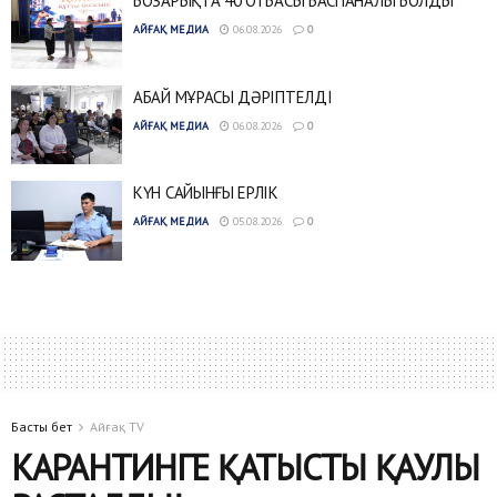
БОЗАРЫҚТА 40 ОТБАСЫ БАСПАНАЛЫ БОЛДЫ
АЙҒАҚ МЕДИА
06.08.2026
0
АБАЙ МҰРАСЫ ДӘРІПТЕЛДІ
АЙҒАҚ МЕДИА
06.08.2026
0
КҮН САЙЫНҒЫ ЕРЛІК
АЙҒАҚ МЕДИА
05.08.2026
0
Басты бет
Айғақ TV
КАРАНТИНГЕ ҚАТЫСТЫ ҚАУЛЫ