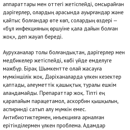
аппараттары мен оттегі жетіспейді, омсырайған
дәрігерлер, олардың арасында ауырғандар және
қайтыс болғандар өте көп, солардың өздері —
«бұл инфекцияның өршуіне қала дайын болған
жоқ», деп жауап береді.
Ауруханалар толы болғандықтан, дәрігерлер мен
медбикелер жетіспейді, көбі үйде емделуге
мәжбүр. Бірақ Шымкентте олай жасауға
мүмкіншілік жоқ. Дәріханаларда үлкен кезектер
қаптады, әлеуметтік қашықтық туралы ешкім
алаңдамайды. Препараттар жоқ. Тіпті ең
қарапайым парацетамол, аскорбин қышқылын,
аспиринді сатып алу мүмкін емес.
Антибиотиктермен, инъекцияға арналған
ерітінділермен үлкен проблема. Адамдар