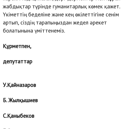
жабдықтар түрінде гуманитарлық көмек қажет.
Үкіметтің беделіне және кең өкілеттігіне сенім
артып, сіздің тарапыңыздан жедел әрекет
болатынына үміттенеміз.
Құрметпен,
депутаттар
У.Қайназаров
Б. Жылқышиев
С.Қаныбеков