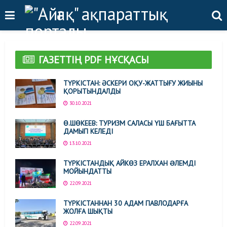
ГАЗЕТТІҢ PDF НҰСҚАСЫ
ТҮРКІСТАН: ӘСКЕРИ ОҚУ-ЖАТТЫҒУ ЖИЫНЫ
ҚОРЫТЫНДАЛДЫ
30.10.2021
Ө.ШӨКЕЕВ: ТУРИЗМ САЛАСЫ ҮШ БАҒЫТТА
ДАМЫП КЕЛЕДІ
13.10.2021
ТҮРКІСТАНДЫҚ АЙКӨЗ ЕРАЛХАН ƏЛЕМДІ
МОЙЫНДАТТЫ
22.09.2021
ТҮРКІСТАННАН 30 АДАМ ПАВЛОДАРҒА
ЖОЛҒА ШЫҚТЫ
22.09.2021