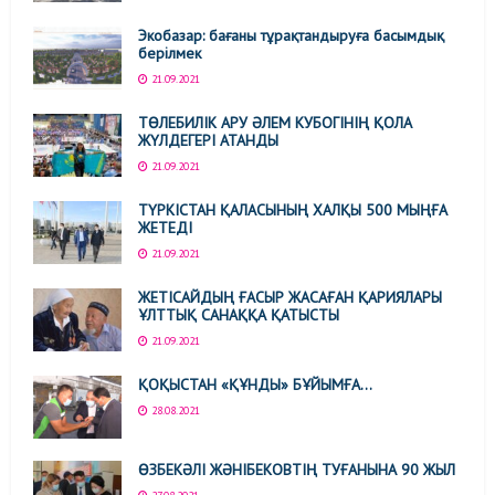
Экобазар: бағаны тұрақтандыруға басымдық
берілмек
21.09.2021
ТӨЛЕБИЛІК АРУ ӘЛЕМ КУБОГІНІҢ ҚОЛА
ЖҮЛДЕГЕРІ АТАНДЫ
21.09.2021
ТҮРКІСТАН ҚАЛАСЫНЫҢ ХАЛҚЫ 500 МЫҢҒА
ЖЕТЕДІ
21.09.2021
ЖЕТІСАЙДЫҢ ҒАСЫР ЖАСАҒАН ҚАРИЯЛАРЫ
ҰЛТТЫҚ САНАҚҚА ҚАТЫСТЫ
21.09.2021
ҚОҚЫСТАН «ҚҰНДЫ» БҰЙЫМҒА…
28.08.2021
ӨЗБЕКӘЛІ ЖӘНІБЕКОВТІҢ ТУҒАНЫНА 90 ЖЫЛ