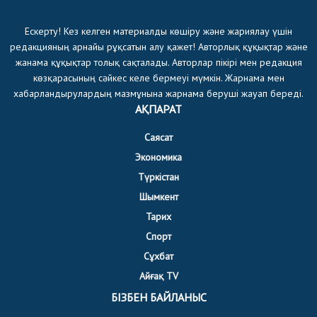
Ескерту! Кез келген материалды көшіру және жариялау үшін
редакцияның арнайы рұқсатын алу қажет! Авторлық құқықтар және
жанама құқықтар толық сақталады. Авторлар пікірі мен редакция
көзқарасының сәйкес келе бермеуі мүмкін. Жарнама мен
хабарландырулардың мазмұнына жарнама беруші жауап береді.
АҚПАРАТ
Саясат
Экономика
Түркістан
Шымкент
Тарих
Спорт
Сұхбат
Айғақ TV
БІЗБЕН БАЙЛАНЫС