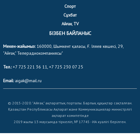
Спорт
Сұхбат
Айғақ TV
БІЗБЕН БАЙЛАНЫС
Мекен-жайымыз:
160000, Шымкент қаласы, Ғ. Іляев көшесі, 29,
"Айғақ" Телерадиокомпаниясы"
Тел.:
+7 725 221 36 11, +7 725 230 07 25
Email:
aigak@mail.ru
© 2015-2020. "Айғақ" ақпараттық порталы. Барлық құқықтар сақталған.
Қазақстан Республикасы Ақпарат және Коммуникациялар министрлігі
ақпарат комитетінде
2019 жылы 13 маусымда тіркеліп, № 17745 - ИА куәлігі берілген.