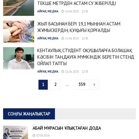
ТЕКШЕ МЕТРДЕН АСТАМ СУ ЖІБЕРІЛДІ
АЙҒАҚ МЕДИА
16.06.2025
0
ЖЫЛ БАСЫНАН БЕРІ 19,1 МЫҢНАН АСТАМ
ЖҰМЫСКЕРДІҢ ҚҰҚЫҒЫ ҚОРҒАЛДЫ
АЙҒАҚ МЕДИА
11.06.2025
0
КЕНТАУЛЫҚ СТУДЕНТ ОҚУШЫЛАРҒА БОЛАШАҚ
КӘСІБІН ТАҢДАУҒА МҮМКІНДІК БЕРЕТІН СТЕНД
ОЙЛАП ТАПТЫ
АЙҒАҚ МЕДИА
11.06.2025
0
1
2
…
359
СОҢҒЫ ЖАҢАЛЫҚТАР
АБАЙ МҰРАСЫН ҰЛЫҚТАҒАН ДОДА
07.08.2026