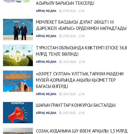
АСЫРЫЛУ БАРЫСЫН ТЕКСЕРДІ
АЙҒАҚ МЕДИА
27.03.2026
0
МЕМЛЕКЕТ БАСШЫСЫ ДУЛАТ ӘБІШТІ ІІІ
ДӘРЕЖЕЛІ «БАРЫС» ОРДЕНІМЕН НАГРАДТАДЫ
АЙҒАҚ МЕДИА
27.03.2026
0
ТҮРКІСТАН ОБЛЫСЫНДА КӨКТЕМГІ ЕГІСКЕ 36,8
МЛРД ТЕҢГЕ БӨЛІНДІ
АЙҒАҚ МЕДИА
24.02.2026
0
«ӘЗІРЕТ СҰЛТАН» ҰЛТТЫҚ ТАРИХИ-МӘДЕНИ
МУЗЕЙ-ҚОРЫҒЫНДА АҚЫЛЫ ҚЫЗМЕТТЕР
БАҒАСЫ ӨЗГЕРДІ
АЙҒАҚ МЕДИА
28.07.2025
0
ШАҒЫН ГРАНТТАР КОНКУРСЫ БАСТАЛДЫ
АЙҒАҚ МЕДИА
24.07.2025
0
СОЗАҚ АУДАНЫНА ШУ ӨЗЕНІ АРҚЫЛЫ 1,5 МЛРД