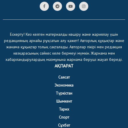
Ескерту! Кез келген материалды көшіру және жариялау үшін
редакцияның арнайы рұқсатын алу қажет! Авторлық құқықтар және
жанама құқықтар толық сақталады. Авторлар пікірі мен редакция
көзқарасының сәйкес келе бермеуі мүмкін. Жарнама мен
хабарландырулардың мазмұнына жарнама беруші жауап береді.
АҚПАРАТ
Саясат
Экономика
Түркістан
Шымкент
Тарих
Спорт
Сұхбат