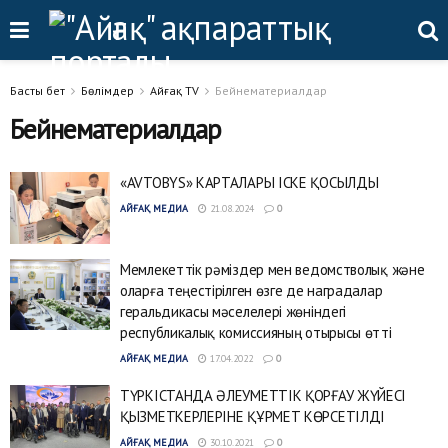
Басты бет
Бөлімдер
Айғақ TV
Бейнематериалдар
Бейнематериалдар
«AVTOBYS» КАРТАЛАРЫ ІСКЕ ҚОСЫЛДЫ
АЙҒАҚ МЕДИА
21.08.2024
0
Мемлекеттік рәміздер мен ведомстволық және
оларға теңестірілген өзге де наградалар
геральдикасы мәселелері жөніндегі
республикалық комиссияның отырысы өтті
АЙҒАҚ МЕДИА
17.04.2022
0
ТҮРКІСТАНДА ӘЛЕУМЕТТІК ҚОРҒАУ ЖҮЙЕСІ
ҚЫЗМЕТКЕРЛЕРІНЕ ҚҰРМЕТ КӨРСЕТІЛДІ
АЙҒАҚ МЕДИА
30.10.2021
0