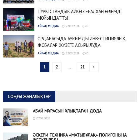
ТҮРКІСТАНДЫҚ АЙКӨЗ ЕРАЛХАН ƏЛЕМДІ
МОЙЫНДАТТЫ
АЙҒАҚ МЕДИА
22.09.2021
0
ОРДАБАСЫДА АУҚЫМДЫ ИНВЕСТИЦИЯЛЫҚ
ЖОБАЛАР ЖҮЗЕГЕ АСЫРЫЛУДА
АЙҒАҚ МЕДИА
22.09.2021
0
1
2
…
21
СОҢҒЫ ЖАҢАЛЫҚТАР
АБАЙ МҰРАСЫН ҰЛЫҚТАҒАН ДОДА
07.08.2026
ӘСКЕРИ ТЕХНИКА «МАТЫБҰЛАҚ» ПОЛИГОНЫНА