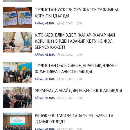
ТҮРКІСТАН: ӘСКЕРИ ОҚУ-ЖАТТЫҒУ ЖИЫНЫ
ҚОРЫТЫНДАЛДЫ
АЙҒАҚ МЕДИА
30.10.2021
0
Қ.ТОҚАЕВ: ЕЛІМІЗДЕГІ ЖАНАР-ЖАҒАР МАЙ
ҚОРЫНЫҢ БІРДЕН АЗАЙЫП КЕТУІНЕ ЖОЛ
БЕРМЕУ ҚАЖЕТ!
АЙҒАҚ МЕДИА
30.10.2021
0
ТҮРКІСТАН ОБЛЫСЫНЫҢ АГРАРЛЫҚ ӘЛЕУЕТІ
ФРАНЦИЯҒА ТАНЫСТЫРЫЛДЫ
АЙҒАҚ МЕДИА
30.10.2021
0
УКРАИНАДА АБАЙДЫҢ ЕСКЕРТКІШІ АШЫЛДЫ
АЙҒАҚ МЕДИА
26.10.2021
0
Ө.ШӨКЕЕВ: ТУРИЗМ САЛАСЫ ҮШ БАҒЫТТА
ДАМЫП КЕЛЕДІ
АЙҒАҚ МЕДИА
13.10.2021
0