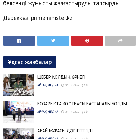
белсенді жұмысты жалғастыруды тапсырды.
Дереккөз: primeminister.kz
Ұқсас жазбалар
ШЕБЕР ҚОЛДЫҢ ӨРНЕГІ
АЙҒАҚ МЕДИА
06.08.2026
0
БОЗАРЫҚТА 40 ОТБАСЫ БАСПАНАЛЫ БОЛДЫ
АЙҒАҚ МЕДИА
06.08.2026
0
АБАЙ МҰРАСЫ ДӘРІПТЕЛДІ
АЙҒАҚ МЕДИА
06.08.2026
0