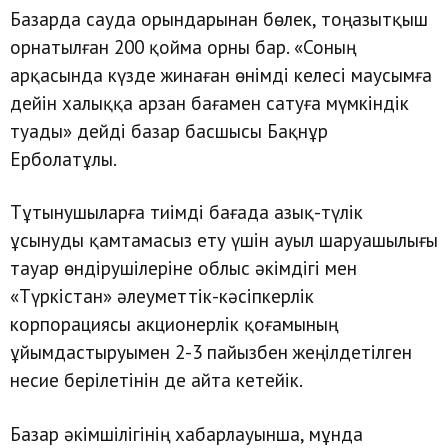
Базарда сауда орындарынан бөлек, тоңазытқыш
орнатылған 200 қойма орны бар. «Соның
арқасында күзде жинаған өнімді келесі маусымға
дейін халыққа арзан бағамен сатуға мүмкіндік
туады» дейді базар басшысы Бақнұр
Ерболатұлы.
Тұтынушыларға тиімді бағада азық-түлік
ұсынуды қамтамасыз ету үшін ауыл шаруашылығы
тауар өндірушілеріне облыс әкімдігі мен
«Түркістан» әлеуметтік-кәсіпкерлік
корпорациясы акционерлік қоғамының
ұйымдастыруымен 2-3 пайызбен жеңілдетілген
несие берілетінін де айта кетейік.
Базар әкімшілігінің хабарлауынша, мұнда