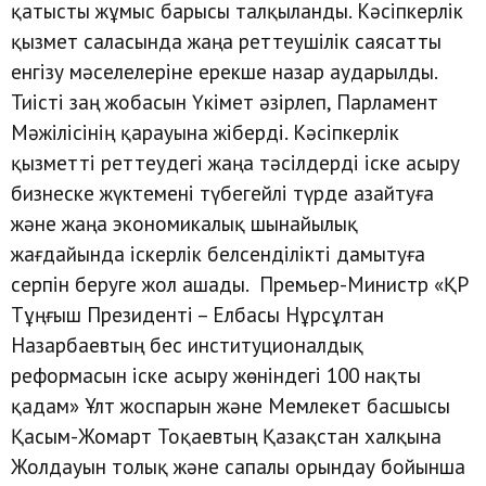
қатысты жұмыс барысы талқыланды. Кәсіпкерлік
қызмет саласында жаңа реттеушілік саясатты
енгізу мәселелеріне ерекше назар аударылды.
Тиісті заң жобасын Үкімет әзірлеп, Парламент
Мәжілісінің қарауына жіберді. Кәсіпкерлік
қызметті реттеудегі жаңа тәсілдерді іске асыру
бизнеске жүктемені түбегейлі түрде азайтуға
және жаңа экономикалық шынайылық
жағдайында іскерлік белсенділікті дамытуға
серпін беруге жол ашады. Премьер-Министр «ҚР
Тұңғыш Президенті – Елбасы Нұрсұлтан
Назарбаевтың бес институционалдық
реформасын іске асыру жөніндегі 100 нақты
қадам» Ұлт жоспарын және Мемлекет басшысы
Қасым-Жомарт Тоқаевтың Қазақстан халқына
Жолдауын толық және сапалы орындау бойынша