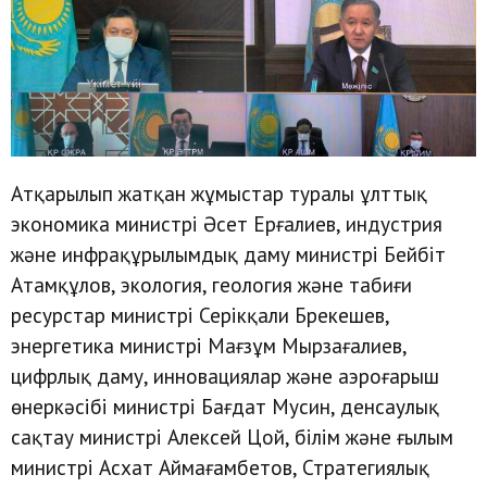
Атқарылып жатқан жұмыстар туралы ұлттық
экономика министрі Әсет Ерғалиев, индустрия
және инфрақұрылымдық даму министрі Бейбіт
Атамқұлов, экология, геология және табиғи
ресурстар министрі Серікқали Брекешев,
энергетика министрі Мағзұм Мырзағалиев,
цифрлық даму, инновациялар және аэроғарыш
өнеркәсібі министрі Бағдат Мусин, денсаулық
сақтау министрі Алексей Цой, білім және ғылым
министрі Асхат Аймағамбетов, Стратегиялық