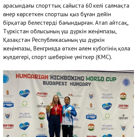
арасындағы спорттық сайыста 60 келі салмақта
өнер көрсеткен спортшы қыз бұған дейін
бірқатар белестерді бағындырған. Атап айтсақ,
Түркістан облысының үш дүркін жеңімпазы,
Қазақстан Республикасының үш дүркін
жеңімпазы, Венгрияда өткен əлем кубогінің қола
жүлдегері, спорт шеберіне үміткер (КМС).