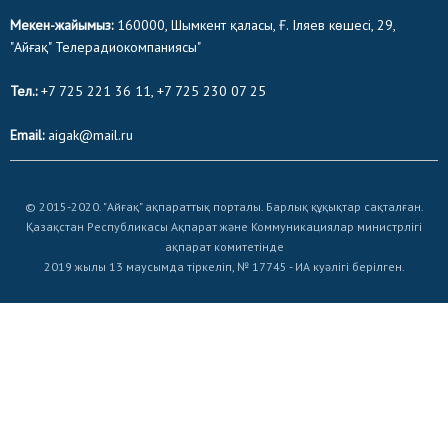
Мекен-жайымыз:
160000, Шымкент қаласы, Ғ. Іляев көшесі, 29,
"Айғақ" Телерадиокомпаниясы"
Тел.:
+7 725 221 36 11, +7 725 230 07 25
Email:
aigak@mail.ru
© 2015-2020. "Айғақ" ақпараттық порталы. Барлық құқықтар сақталған.
Қазақстан Республикасы Ақпарат және Коммуникациялар министрлігі
ақпарат комитетінде
2019 жылы 13 маусымда тіркеліп, № 17745 - ИА куәлігі берілген.