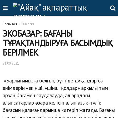
Басты бет
100 есім
ЭКОБАЗАР: БАҒАНЫ
ТҰРАҚТАНДЫРУҒА БАСЫМДЫҚ
БЕРІЛМЕК
21.09.2021
«Барлығымызға белгілі, бүгінде диқандар өз
өнімдерін «екінші, үшінші қолдар» арқылы тым
арзан бағамен саудалауда, ал арадағы
алыпсатарлар өзара келісіп алып азық-түлік
бағасын қалағандарынша көтеріп жатады. Бағаны
тұрақтандыру үшін өндірілген өнімді өндірушінің