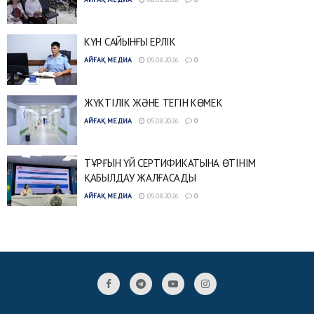
КҮН САЙЫНҒЫ ЕРЛІК
АЙҒАҚ МЕДИА
05.08.2026
0
ЖҮКТІЛІК ЖӘНЕ ТЕГІН КӨМЕК
АЙҒАҚ МЕДИА
05.08.2026
0
ТҰРҒЫН ҮЙ СЕРТИФИКАТЫНА ӨТІНІМ
ҚАБЫЛДАУ ЖАЛҒАСАДЫ
АЙҒАҚ МЕДИА
05.08.2026
0