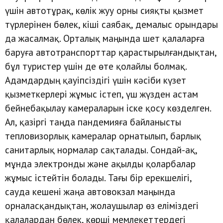
үшін автотұрақ, көлік жуу орны сияқты қызмет
түрлерінен бөлек, кіші саябақ, демалыс орындары
да жасалмақ. Орталық маңында шет қалаларға
баруға автотранспорттар қарастырылғандықтан,
бұл туристер үшін де өте қолайлы болмақ.
Адамдардың қауіпсіздігі үшін кәсіби күзет
қызметкерлері жұмыс істеп, үш жүзден астам
бейнебақылау камераларын іске қосу көзделген.
Ал, қазіргі таңда пандемияға байланысты
тепловизорлық камералар орнатылып, барлық
санитарлық нормалар сақталады. Сондай-ақ,
мұнда электронды және ақылды қоларбалар
жұмыс істейтін болады. Тағы бір ерекшелігі,
сауда кешені жаңа автовокзал маңында
орналасқандықтан, жолаушылар өз еліміздегі
қалалардан бөлек, көрші мемлекеттердегі