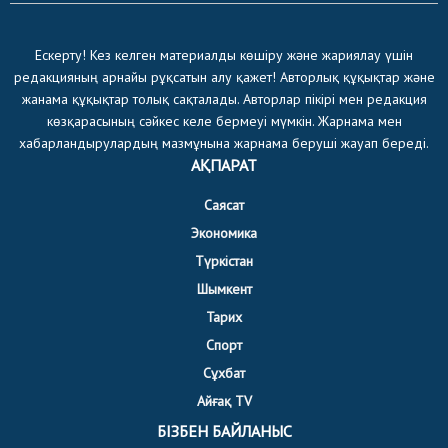
Ескерту! Кез келген материалды көшіру және жариялау үшін
редакцияның арнайы рұқсатын алу қажет! Авторлық құқықтар және
жанама құқықтар толық сақталады. Авторлар пікірі мен редакция
көзқарасының сәйкес келе бермеуі мүмкін. Жарнама мен
хабарландырулардың мазмұнына жарнама беруші жауап береді.
АҚПАРАТ
Саясат
Экономика
Түркістан
Шымкент
Тарих
Спорт
Сұхбат
Айғақ TV
БІЗБЕН БАЙЛАНЫС