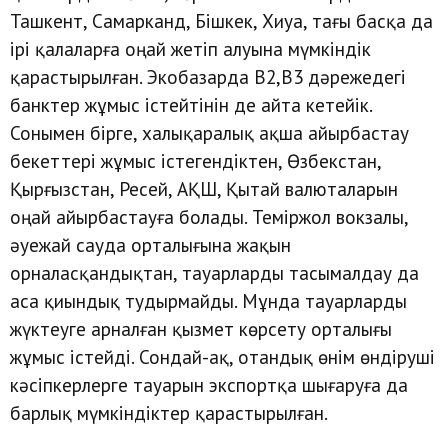
Ташкент, Самарканд, Бішкек, Хиуа, тағы басқа да
ірі қалаларға оңай жетіп алуына мүмкіндік
қарастырылған. Экобазарда B2,B3 дәрежедегі
банктер жұмыс істейтінін де айта кетейік.
Сонымен бірге, халықаралық ақша айырбастау
бекеттері жұмыс істегендіктен, Өзбекстан,
Қырғызстан, Ресей, АҚШ, Қытай валюталарын
оңай айырбастауға болады. Теміржол вокзалы,
әуежай сауда орталығына жақын
орналасқандықтан, тауарларды тасымалдау да
аса қиындық тудырмайды. Мұнда тауарларды
жүктеуге арналған қызмет көрсету орталығы
жұмыс істейді. Сондай-ақ, отандық өнім өндіруші
кәсіпкерлерге тауарын экспортқа шығаруға да
барлық мүмкіндіктер қарастырылған.