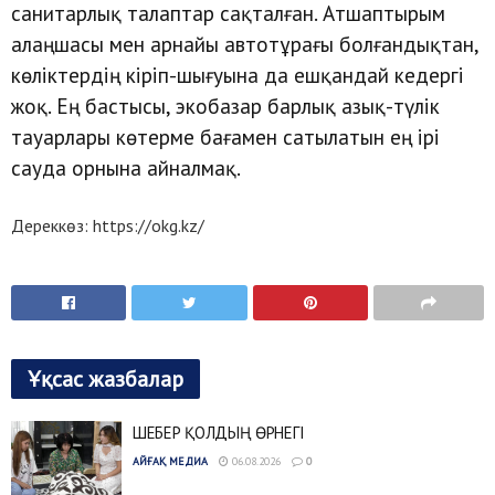
санитарлық талаптар сақталған. Атшаптырым
алаңшасы мен арнайы автотұрағы болғандықтан,
көліктердің кіріп-шығуына да ешқандай кедергі
жоқ. Ең бастысы, экобазар барлық азық-түлік
тауарлары көтерме бағамен сатылатын ең ірі
сауда орнына айналмақ.
Дереккөз: https://okg.kz/
Ұқсас жазбалар
ШЕБЕР ҚОЛДЫҢ ӨРНЕГІ
АЙҒАҚ МЕДИА
06.08.2026
0