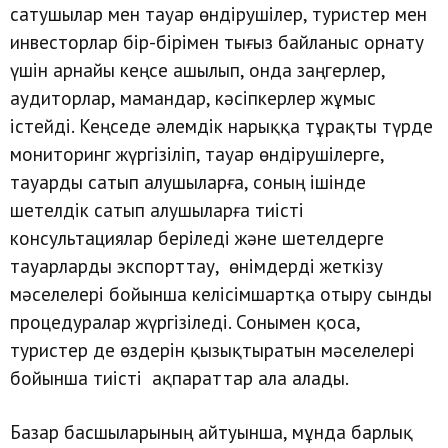
сатушылар мен тауар өндірушілер, туристер мен
инвесторлар бір-бірімен тығыз байланыс орнату
үшін арнайы кеңсе ашылып, онда заңгерлер,
аудиторлар, мамандар, кәсіпкерлер жұмыс
істейді. Кеңседе әлемдік нарыққа тұрақты түрде
мониторинг жүргізіліп, тауар өндірушілерге,
тауарды сатып алушыларға, соның ішінде
шетелдік сатып алушыларға тиісті
консультациялар беріледі және шетелдерге
тауарларды экспорттау, өнімдерді жеткізу
мәселелері бойынша келісімшартқа отыру сынды
процедуралар жүргізіледі. Сонымен қоса,
туристер де өздерін қызықтыратын мәселелері
бойынша тиісті ақпараттар ала алады.
Базар басшыларының айтуынша, мұнда барлық