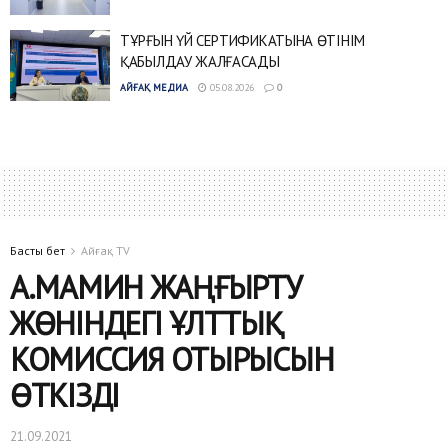
ТҰРҒЫН ҮЙ СЕРТИФИКАТЫНА ӨТІНІМ
ҚАБЫЛДАУ ЖАЛҒАСАДЫ
АЙҒАҚ МЕДИА
05.08.2026
0
Басты бет
Айғақ TV
А.МАМИН ЖАҢҒЫРТУ
ЖӨНІНДЕГІ ҰЛТТЫҚ
КОМИССИЯ ОТЫРЫСЫН
ӨТКІЗДІ
21.09.2021