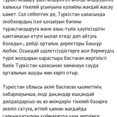
халыққа тікелей ұсынуына қолайлы жағдай жасау
қажет. Сол себептен де, Түркістан қаласында
экобазардың іске қосылуын бағаны
тұрақтандыруға және азық-түлік қауіпсіздігін
қамтамасыз етуге ықпал етеді деп айтуға
болады»-, дейді орталық директоры Бақнұр
Аюбек. Осындай әділетсіздіктерге жол бермеудің
түрлі жолдарын қарастыра бастаған жергілікті
билік Түркістан қаласынан заманауи сауда
орталығын ашуды жөн көріп отыр.
Түркістан облысы әкімі баспасөз қызметінің
хабарлауынша, енді диқандар ешқандай
делдалдарсыз-ақ өз өнімдерін тікелей базарға
әкеліп сатуға, өтпей қалған жағдайда
салқындатылған қоймаларда ұзақ мерзімге