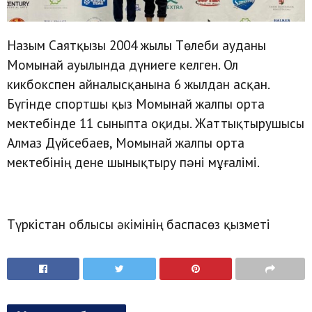
Назым Саятқызы 2004 жылы Төлеби ауданы
Момынай ауылында дүниеге келген. Ол
кикбокспен айналысқанына 6 жылдан асқан.
Бүгінде спортшы қыз Момынай жалпы орта
мектебінде 11 сыныпта оқиды. Жаттықтырушысы
Алмаз Дүйсебаев, Момынай жалпы орта
мектебінің дене шынықтыру пəні мұғалімі.
Түркістан облысы әкімінің баспасөз қызметі