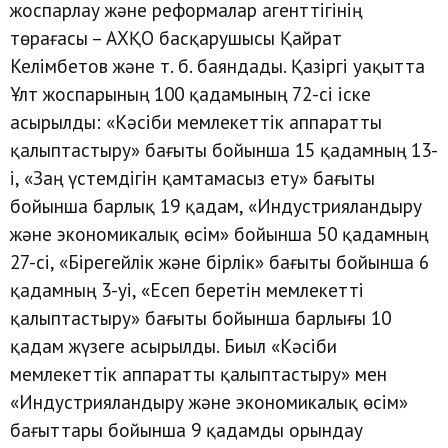
жоспарлау және реформалар агенттігінің
төрағасы – АХҚО басқарушысы Қайрат
Келімбетов және т. б. баяндады. Қазіргі уақытта
Ұлт жоспарының 100 қадамының 72-сі іске
асырылды: «Кәсіби мемлекеттік аппаратты
қалыптастыру» бағыты бойынша 15 қадамның 13-
і, «Заң үстемдігін қамтамасыз ету» бағыты
бойынша барлық 19 қадам, «Индустрияландыру
және экономикалық өсім» бойынша 50 қадамның
27-сі, «Бірегейлік және бірлік» бағыты бойынша 6
қадамның 3-уі, «Есеп беретін мемлекетті
қалыптастыру» бағыты бойынша барлығы 10
қадам жүзеге асырылды. Биыл «Кәсіби
мемлекеттік аппаратты қалыптастыру» мен
«Индустрияландыру және экономикалық өсім»
бағыттары бойынша 9 қадамды орындау