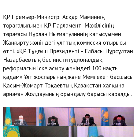
ҚР Премьер-Министрі Асқар Маминнің
төрағалығымен ҚР Парламенті Мәжілісінің
төрағасы Нұрлан Нығматулиннің қатысуымен
Жаңғырту жөніндегі ұлттық комиссия отырысы
өтті. «ҚР Тұңғыш Президенті – Елбасы Нұрсұлтан
Назарбаевтың бес институционалдық
реформасын іске асыру жөніндегі 100 нақты
қадам» Ұлт жоспарының және Мемлекет басшысы
Қасым-Жомарт Тоқаевтың Қазақстан халқына
арнаған Жолдауының орындалу барысы қаралды.