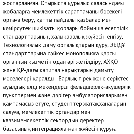
жоспарланған. Отырыста құрылыс саласындағы
жобаларға мемлекеттік сараптаманы бәсекелі
ортаға беру, қатты пайдалы қазбалар мен
көмірсутек шикізаты қорлары бойынша есептілік
стандарттарының халықаралық жүйесін енгізу,
Технологиялық даму орталықтарын құру, ЭЫДҰ
стандарттарына сәйкес монополияға қарсы
органның қызметін одан әрі жетілдіру, АХҚО
және ҚР-дағы капитал нарықтарын дамыту
мәселелері қаралды. Барлық тірек және серіктес
ауылдық елді мекендерді фельдшерлік-акушерлік
пункттермен және дәрігер амбулаторияларымен
қамтамасыз етуге, студенттер жатақханаларын
салуға, мемлекеттік органдар мен
квазимемлекеттік сектордың деректер
базасының интеграцияланған жүйесін құруға