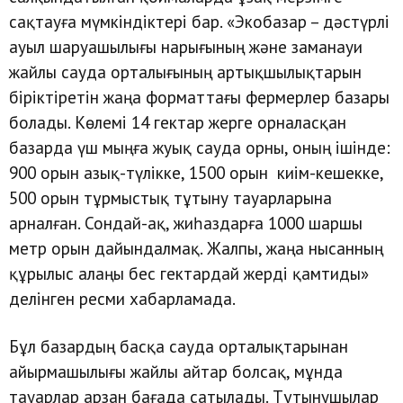
сақтауға мүмкіндіктері бар. «Экобазар – дәстүрлі
ауыл шаруашылығы нарығының және заманауи
жайлы сауда орталығының артықшылықтарын
біріктіретін жаңа форматтағы фермерлер базары
болады. Көлемі 14 гектар жерге орналасқан
базарда үш мыңға жуық сауда орны, оның ішінде:
900 орын азық-түлікке, 1500 орын киім-кешекке,
500 орын тұрмыстық тұтыну тауарларына
арналған. Сондай-ақ, жиһаздарға 1000 шаршы
метр орын дайындалмақ. Жалпы, жаңа нысанның
құрылыс алаңы бес гектардай жерді қамтиды»
делінген ресми хабарламада.
Бұл базардың басқа сауда орталықтарынан
айырмашылығы жайлы айтар болсақ, мұнда
тауарлар арзан бағада сатылады. Тұтынушылар