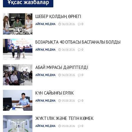
Ұқсас жазбалар
ШЕБЕР ҚОЛДЫҢ ӨРНЕГІ
АЙҒАҚ МЕДИА
06.08.2026
0
БОЗАРЫҚТА 40 ОТБАСЫ БАСПАНАЛЫ БОЛДЫ
АЙҒАҚ МЕДИА
06.08.2026
0
АБАЙ МҰРАСЫ ДӘРІПТЕЛДІ
АЙҒАҚ МЕДИА
06.08.2026
0
КҮН САЙЫНҒЫ ЕРЛІК
АЙҒАҚ МЕДИА
05.08.2026
0
ЖҮКТІЛІК ЖӘНЕ ТЕГІН КӨМЕК
АЙҒАҚ МЕДИА
05.08.2026
0