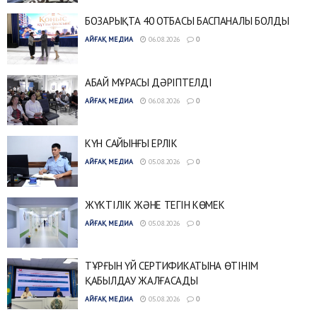
БОЗАРЫҚТА 40 ОТБАСЫ БАСПАНАЛЫ БОЛДЫ
АЙҒАҚ МЕДИА
06.08.2026
0
АБАЙ МҰРАСЫ ДӘРІПТЕЛДІ
АЙҒАҚ МЕДИА
06.08.2026
0
КҮН САЙЫНҒЫ ЕРЛІК
АЙҒАҚ МЕДИА
05.08.2026
0
ЖҮКТІЛІК ЖӘНЕ ТЕГІН КӨМЕК
АЙҒАҚ МЕДИА
05.08.2026
0
ТҰРҒЫН ҮЙ СЕРТИФИКАТЫНА ӨТІНІМ
ҚАБЫЛДАУ ЖАЛҒАСАДЫ
АЙҒАҚ МЕДИА
05.08.2026
0