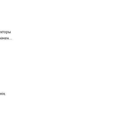
екторы
імен...
нің