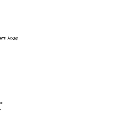
етті Асқар
ан
й