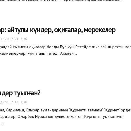
р: айтулы күндер, оқиғалар, мерекелер
12.01.2021
0
қандай қызықты оқиғалар болды Бұл күні Ресейде жыл сайын ресми ме
ызметкерлері күні аталып өтеді. Аталған...
мдер туылған?
23.10.2018
0
ал, Сарыағаш, Отырар аудандарының "Құрметті азаматы", "Құрмет" орден
к ардагері Омарбек Нұржанов дүниеге келген. Құрметті туылған күн
...