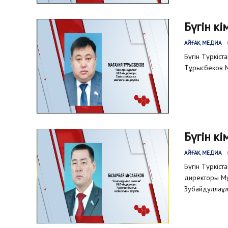
Бүгін кі
АЙҒАҚ МЕДИА
Бүгін Түркіс
Тұрысбеков М
Бүгін кі
АЙҒАҚ МЕДИА
Бүгін Түркіс
директоры Мұ
Зубайдуллаұлы