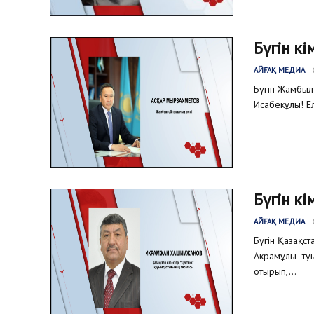
Бүгін кі
АЙҒАҚ МЕДИА
Бүгін Жамбыл
Исабекұлы! Ел
Бүгін кі
АЙҒАҚ МЕДИА
Бүгін Қазақс
Акрамұлы туы
отырып,...