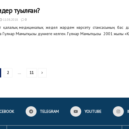
мдер туылған?
11.08.2018
0
нт қалалық медициналық жедел жәрдем көрсету стансасының бас дә
 Гүлнар Мамытқызы дүниеге келген. Гүлнар Мамытқызы 2001 жылы «Қа
2
…
11
CEBOOK
TELEGRAM
YOUTUBE