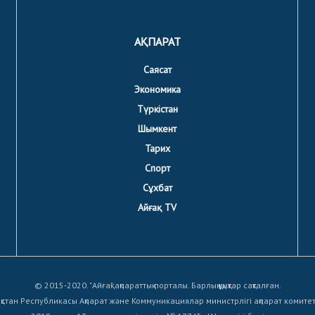
АҚПАРАТ
Саясат
Экономика
Түркістан
Шымкент
Тарих
Спорт
Сұхбат
Айғақ TV
© 2015-2020. "Айғақ" ақпараттық порталы. Барлық құқықтар сақталған.
қстан Республикасы Ақпарат және Коммуникациялар министрлігі ақпарат комите