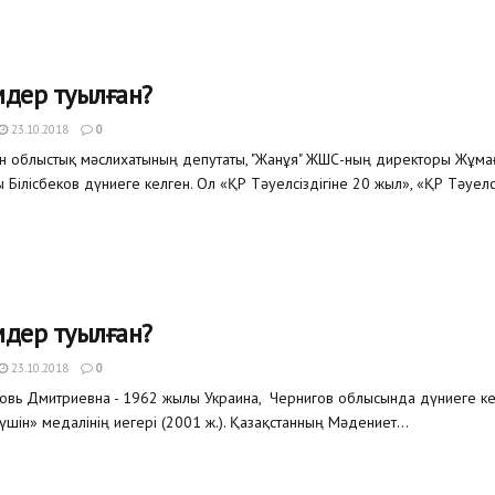
мдер туылған?
23.10.2018
0
тан облыстық мәслихатының депутаты, "Жанұя" ЖШС-ның директоры Жұма
Білісбеков дүниеге келген. Ол «ҚР Тәуелсіздігіне 20 жыл», «ҚР Тәуелсіз
мдер туылған?
23.10.2018
0
вь Дмитриевна - 1962 жылы Украина, Чернигов облысында дүниеге ке
үшін» медалінің иегері (2001 ж.). Қазақстанның Мәдениет...