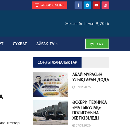
АЙҒАҚ ONLINE
Жексенбі, Тамыз 9, 2026
РТ
СҰХБАТ
АЙҒАҚ TV
16+
СОҢҒЫ ЖАҢАЛЫҚТАР
АБАЙ МҰРАСЫН
ҰЛЫҚТАҒАН ДОДА
07.08.2026
А
ӘСКЕРИ ТЕХНИКА
«МАТЫБҰЛАҚ»
ПОЛИГОНЫНА
ЖЕТКІЗІЛЕДІ
кпе-жектер
07.08.2026