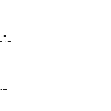
ғали
дігіне...
лген.