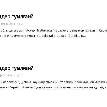
мдер туылған?
01.10.2018
0
 облысының әкімі Асқар Исабекұлы Мырзахметовтің туылған күні. Құрм
імізге қызмет ету жолында, өзіңіздің адал еңбегіңіздің...
мдер туылған?
22.09.2018
0
тан өзбектері "Дустлик" қауымдастығының төрағасы Хашимжанов Икрамж
лған. Мерей той иесін бүгінгі қуанышты күнімен шын жүректен құттықта