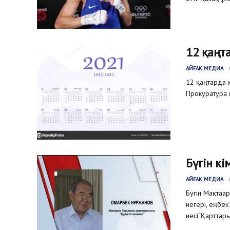
12 қаңта
АЙҒАҚ МЕДИА
12 қаңтарда 
Прокуратура қ
Бүгін кі
АЙҒАҚ МЕДИА
Бүгін Мақтаар
иегері, еңбе
иесі“Қарттары