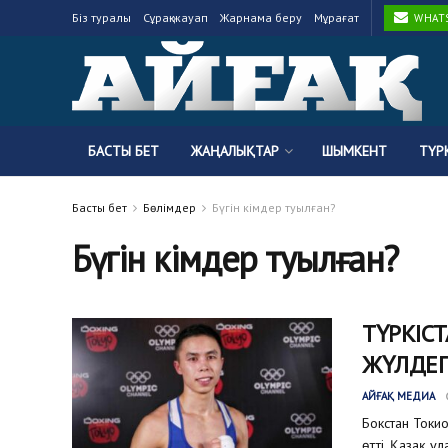
Біз туралы
Сұрақ-жауап
Жарнама беру
Мұрағат
WHATSA
БАСТЫ БЕТ
ЖАҢАЛЫҚТАР
ШЫМКЕНТ
ТҮР
Басты бет
Бөлімдер
Бүгін кімдер туылған?
Бүгін кімдер туылған?
ТҮРКІС
ЖҮЛДЕГ
АЙҒАҚ МЕДИА
Бокстан Токи
өтті. Қазақ ұ