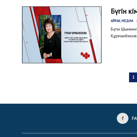
Бүгін кі
АЙҒАҚ МЕДИА
Бүгін Шымке
Құрманбекова
1
FA