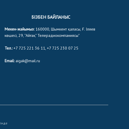
БІЗБЕН БАЙЛАНЫС
Мекен-жайымыз:
160000, Шымкент қаласы, Ғ. Іляев
көшесі, 29, "Айғақ" Телерадиокомпаниясы"
Тел.:
+7 725 221 36 11, +7 725 230 07 25
Email:
aigak@mail.ru
тінде