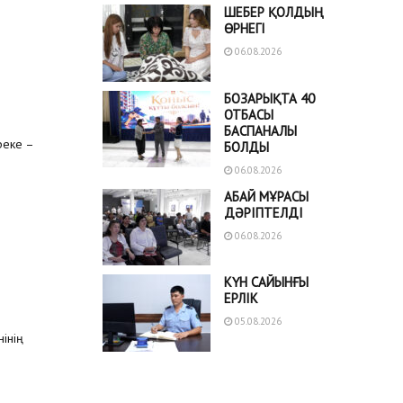
ШЕБЕР ҚОЛДЫҢ
ӨРНЕГІ
06.08.2026
БОЗАРЫҚТА 40
ОТБАСЫ
БАСПАНАЛЫ
реке –
БОЛДЫ
06.08.2026
АБАЙ МҰРАСЫ
ДӘРІПТЕЛДІ
06.08.2026
КҮН САЙЫНҒЫ
ЕРЛІК
05.08.2026
інің