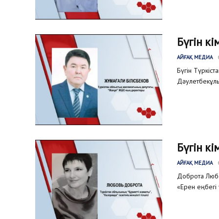
Бүгін кі
АЙҒАҚ МЕДИА
Бүгін Түркіс
Дәулетбекұлы 
Бүгін кі
АЙҒАҚ МЕДИА
Доброта Любо
«Ерен еңбегі 