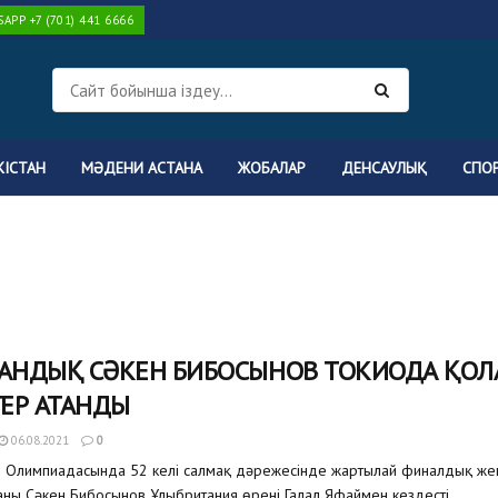
PP +7 (701) 441 6666
КІСТАН
МӘДЕНИ АСТАНА
ЖОБАЛАР
ДЕНСАУЛЫҚ
СПО
ТАНДЫҚ СӘКЕН БИБОСЫНОВ ТОКИОДА ҚОЛ
ЕР АТАНДЫ
06.08.2021
0
о Олимпиадасында 52 келі салмақ дәрежесінде жартылай финалдық же
ланы Сәкен Бибосынов Ұлыбритания өрені Галал Яфаймен кездесті....