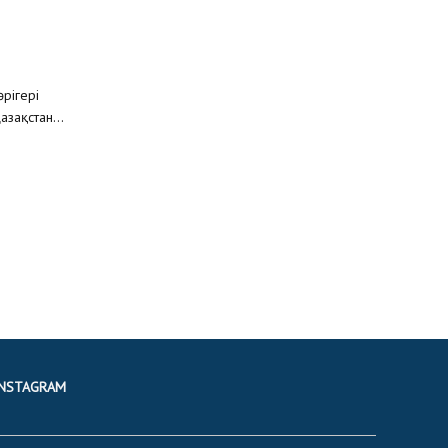
рігері
зақстан...
INSTAGRAM