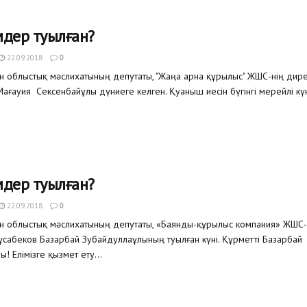
мдер туылған?
22.09.2018
0
тан облыстық мәслихатының депутаты, "Жаңа арна құрылыс" ЖШС-нің дир
ағауия Сексенбайұлы дүниеге келген. Қуаныш иесін бүгінгі мерейлі күн
мдер туылған?
22.09.2018
0
тан облыстық мәслихатының депутаты, «Баянды-құрылыс компания» ЖШС-
сабеков Базарбай Зубайдуллаұлының туылған күні. Құрметті Базарбай
! Елімізге қызмет ету...