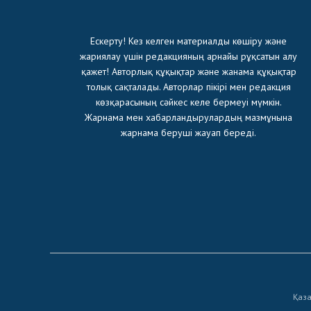
Ескерту! Кез келген материалды көшіру және
жариялау үшін редакцияның арнайы рұқсатын алу
қажет! Авторлық құқықтар және жанама құқықтар
толық сақталады. Авторлар пікірі мен редакция
көзқарасының сәйкес келе бермеуі мүмкін.
Жарнама мен хабарландырулардың мазмұнына
жарнама беруші жауап береді.
Қаза