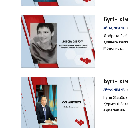
Бүгін кі
АЙҒАҚ МЕДИА
Доброта Любо
дүниеге келге
Мәдениет...
Бүгін кі
АЙҒАҚ МЕДИА
Бүгін Жамбыл
Құрметті Асқа
еңбегіңіздің..