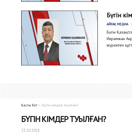
Бүгін кі
АЙҒАҚ МЕДИА
Бүгін Қазақс
Икрамжан Акр
жүректен құтт
Басты бет
Бүгін кімдер туылған?
БҮГІН КІМДЕР ТУЫЛҒАН?
23.10.2018