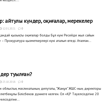
р: айтулы күндер, оқиғалар, мерекелер
12.01.2021
0
қандай қызықты оқиғалар болды Бұл күні Ресейде жыл сайын
– Прокуратура қызметкерлері күні аталып өтеді. Аталған...
мдер туылған?
23.10.2018
0
тан облыстық мәслихатының депутаты, "Жанұя" ЖШС-ның директоры
летбекұлы Білісбеков дүниеге келген. Ол «ҚР Тәуелсіздігіне 20
лсіздігіне...