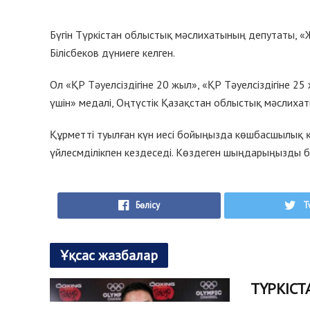
Бүгін Түркістан облыстық мәслихатының депутаты,
Білісбеков дүниеге келген.
Ол «ҚР Тәуелсіздігіне 20 жыл», «ҚР Тәуелсіздігіне 25
үшін» медалі, Оңтүстік Қазақстан облыстық мәслиха
Құрметті туылған күн иесі бойыңызда көшбасшылық қ
үйлесмділікпен кездеседі. Көздеген шыңдарыңызды ба
Бөлісу
T
Ұқсас жазбалар
ТҮРКІС
ҚОЛА Ж