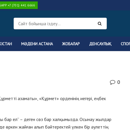
PP +7 (701) 441 6666
КІСТАН
МӘДЕНИ АСТАНА
ЖОБАЛАР
ДЕНСАУЛЫҚ
СПО
0
рметті азаматы», «Құрмет» орденінің иегері, еңбек
сы бар ел” – деген сөз бар халқымызда. Осынау жылдар
нде өркен жайған алып бәйтеректей үлкен бір әулеттің