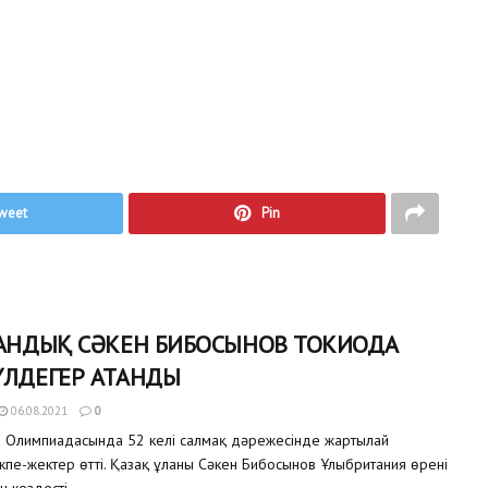
weet
Pin
ТАНДЫҚ СӘКЕН БИБОСЫНОВ ТОКИОДА
ҮЛДЕГЕР АТАНДЫ
06.08.2021
0
о Олимпиадасында 52 келі салмақ дәрежесінде жартылай
пе-жектер өтті. Қазақ ұланы Сәкен Бибосынов Ұлыбритания өрені
 кездесті....