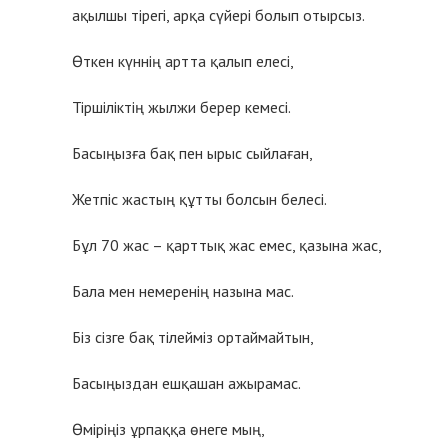
ақылшы тірегі, арқа сүйері болып отырсыз.
Өткен күннің артта қалып елесі,
Тіршіліктің жылжи берер кемесі.
Басыңызға бақ пен ырыс сыйлаған,
Жетпіс жастың құтты болсын белесі.
Бұл 70 жас – қарттық жас емес, қазына жас,
Бала мен немеренің назына мас.
Біз сізге бақ тілейміз ортаймайтын,
Басыңыздан ешқашан ажырамас.
Өміріңіз ұрпаққа өнеге мың,