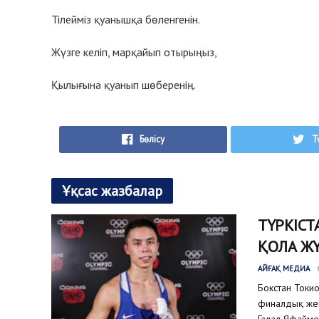
Тілейміз қуанышқа бөленгенін.
Жүзге келіп, марқайып отырыңыз,
Қылығына қуанып шөберенің.
Бөлісу
T
Ұқсас жазбалар
ТҮРКІС
ҚОЛА Ж
АЙҒАҚ МЕДИА
Бокстан Токи
финалдық жек
Галал Яфаймен