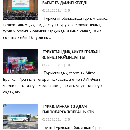
БАҒЫТТА ДАМЫП КЕЛЕДІ
13.10.2021
0
Түркістан облысында туризм саласы
тарихи-танымдық, емдік-сауықтыру және экологиялық
туризм болып 3 бағытта қарқынды дамып келеді. Жыл
соңына дейін 38 туристік...
ТҮРКІСТАНДЫҚ АЙКӨЗ ЕРАЛХАН
ƏЛЕМДІ МОЙЫНДАТТЫ
22.09.2021
0
Түркістандық спортшы Айкөз
Ералхан Иранның Тегеран қаласында өткен XVI Әлем
чемпионатында үш медаль жеңіп алды. Ат үстінде жүріп
садақ ату...
ТҮРКІСТАННАН 30 АДАМ
ПАВЛОДАРҒА ЖОЛҒА ШЫҚТЫ
22.09.2021
0
Бүгін Түркістан облысынан бір топ