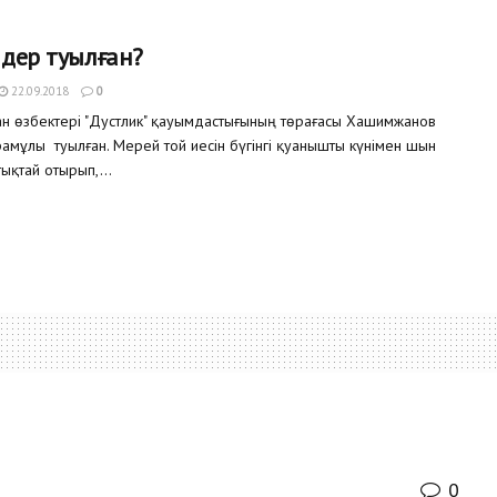
мдер туылған?
22.09.2018
0
тан өзбектері "Дустлик" қауымдастығының төрағасы Хашимжанов
амұлы туылған. Мерей той иесін бүгінгі қуанышты күнімен шын
ықтай отырып,...
0