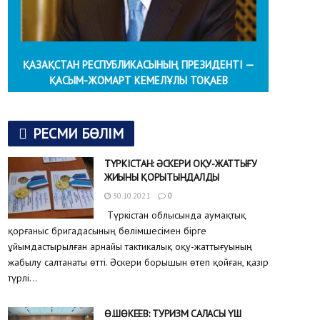
ҚАЗАҚСТАН РЕСПУБЛИКАСЫНЫҢ ПРЕЗИДЕНТІ —
ҚАСЫМ-ЖОМАРТ КЕМЕЛҰЛЫ ТОҚАЕВ
РЕСМИ БӨЛІМ
ТҮРКІСТАН: ӘСКЕРИ ОҚУ-ЖАТТЫҒУ
ЖИЫНЫ ҚОРЫТЫНДАЛДЫ
30.10.2021
0
Түркістан облысында аумақтық
қорғаныс бригадасының бөлімшесімен бірге
ұйымдастырылған арнайы тактикалық оқу-жаттығуының
жабылу салтанаты өтті. Әскери борышын өтеп қойған, қазір
түрлі...
Ө.ШӨКЕЕВ: ТУРИЗМ САЛАСЫ ҮШ