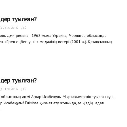
мдер туылған?
23.10.2018
0
вь Дмитриевна - 1962 жылы Украина, Чернигов облысында
н. «Ерен еңбегі үшін» медалінің иегері (2001 ж.). Қазақстанның
мдер туылған?
01.10.2018
0
 облысының әкімі Асқар Исабекұлы Мырзахметовтің туылған күні.
р Исабекұлы! Елімізге қызмет ету жолында, өзіңіздің адал
.