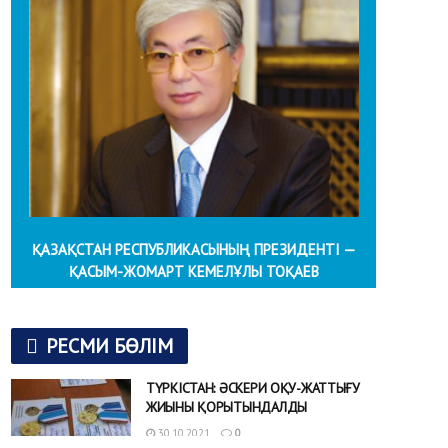
ҚАЗАҚСТАН РЕСПУБЛИКАСЫНЫҢ ПРЕЗИДЕНТІ —
ҚАСЫМ-ЖОМАРТ КЕМЕЛҰЛЫ ТОҚАЕВ
РЕСМИ БӨЛІМ
ТҮРКІСТАН: ӘСКЕРИ ОҚУ-ЖАТТЫҒУ
ЖИЫНЫ ҚОРЫТЫНДАЛДЫ
30.10.2021
0