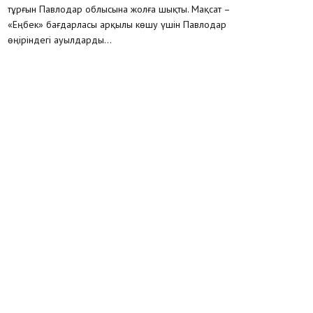
тұрғын Павлодар облысына жолға шықты. Мақсат –
«Еңбек» бағдарласы арқылы көшу үшін Павлодар
өңіріндегі ауылдарды...