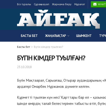
Біз туралы
Сұрақ-жауап
Жарнама беру
Мұрағат
WHATSA
БАСТЫ БЕТ
ЖАҢАЛЫҚТАР
ШЫМКЕНТ
ТҮР
Басты бет
Бүгін кімдер туылған?
БҮГІН КІМДЕР ТУЫЛҒАН?
23.10.2018
Бүгін Мақтаарал, Сарыағаш, Отырар аудандарының «Құ
ардагері Омарбек Нұржанов дүниеге келген.
Құрметті туылған күн иесі“Қарттары бар ел – қазына
ішінде өмірдің талай белестерінен табысты өтіп, бүгі