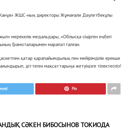
 «Жанұя» ЖШС-ның директоры Жұмағали Дәулетбекұлы
 жыл» мерекелік медальдары, «Облысқа сіңірген еңбегі
тының Грамоталарымен марапатталған.
асиетпен қатар қарапайымдылық пен мейірімділік ерекше
ғындырып, діттеген мақсаттарыңа жетуіңізге тілектеспіз!
weet
Pin
ТАНДЫҚ СӘКЕН БИБОСЫНОВ ТОКИОДА
ҮЛДЕГЕР АТАНДЫ