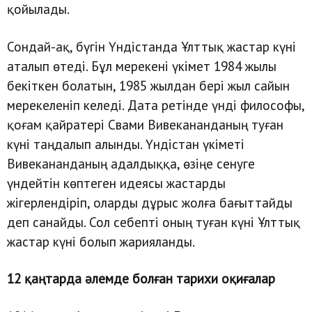
қойылады.
Сондай-ақ, бүгін Үндістанда Ұлттық жастар күні
аталып өтеді. Бұл мерекені үкімет 1984 жылы
бекіткен болатын, 1985 жылдан бері жыл сайын
мерекеленіп келеді. Дата ретінде үнді философы,
қоғам қайратері Свами Вивекананданың туған
күні таңдалып алынды. Үндістан үкіметі
Вивекананданың адалдыққа, өзіңе сенуге
үндейтін көптеген идеясы жастарды
жігерлендіріп, оларды дұрыс жолға бағыттайды
деп санайды. Сол себепті оның туған күні Ұлттық
жастар күні болып жарияланды.
12 қаңтарда әлемде болған тарихи оқиғалар