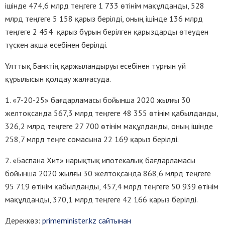
ішінде 474,6 млрд теңгеге 1 733 өтінім мақұлданды, 528
млрд теңгеге 5 158 қарыз берілді, оның ішінде 136 млрд
теңгеге 2 454 қарыз бұрын берілген қарыздарды өтеуден
түскен ақша есебінен берілді.
Ұлттық Банктің қаржыландыруы есебінен тұрғын үй
құрылысын қолдау жалғасуда.
1. «7-20-25» бағдарламасы бойынша 2020 жылғы 30
желтоқсанда 567,3 млрд теңгеге 48 355 өтінім қабылданды,
326,2 млрд теңгеге 27 700 өтінім мақұлданды, оның ішінде
258,7 млрд теңге сомасына 22 169 қарыз берілді.
2. «Баспана Хит» нарықтық ипотекалық бағдарламасы
бойынша 2020 жылғы 30 желтоқсанда 868,6 млрд теңгеге
95 719 өтінім қабылданды, 457,4 млрд теңгеге 50 939 өтінім
мақұлданды, 370,1 млрд теңгеге 42 166 қарыз берілді.
Дереккөз:
primeminister.kz сайтынан