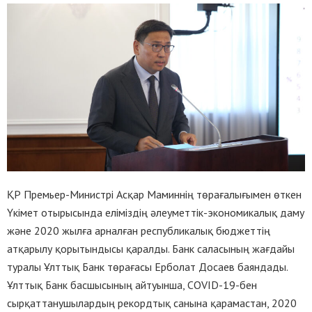
ҚР Премьер-Министрі Асқар Маминнің төрағалығымен өткен
Үкімет отырысында еліміздің әлеуметтік-экономикалық даму
және 2020 жылға арналған республикалық бюджеттің
атқарылу қорытындысы қаралды. Банк саласының жағдайы
туралы Ұлттық Банк төрағасы Ерболат Досаев баяндады.
Ұлттық Банк басшысының айтуынша, COVID-19-бен
сырқаттанушылардың рекордтық санына қарамастан, 2020