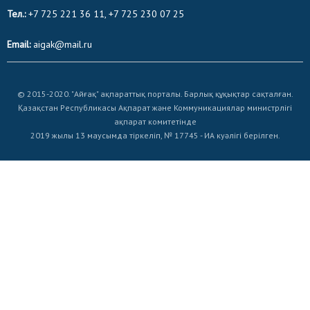
Тел.:
+7 725 221 36 11, +7 725 230 07 25
Email:
aigak@mail.ru
© 2015-2020. "Айғақ" ақпараттық порталы. Барлық құқықтар сақталған.
Қазақстан Республикасы Ақпарат және Коммуникациялар министрлігі
ақпарат комитетінде
2019 жылы 13 маусымда тіркеліп, № 17745 - ИА куәлігі берілген.