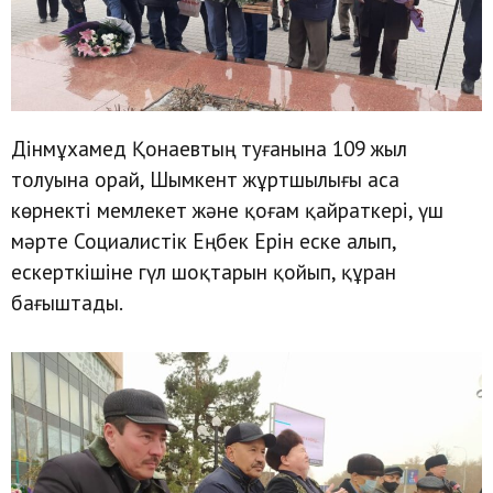
Дінмұхамед Қонаевтың туғанына 109 жыл
толуына орай, Шымкент жұртшылығы аса
көрнекті мемлекет және қоғам қайраткері, үш
мәрте Социалистік Еңбек Ерін еске алып,
ескерткішіне гүл шоқтарын қойып, құран
бағыштады.