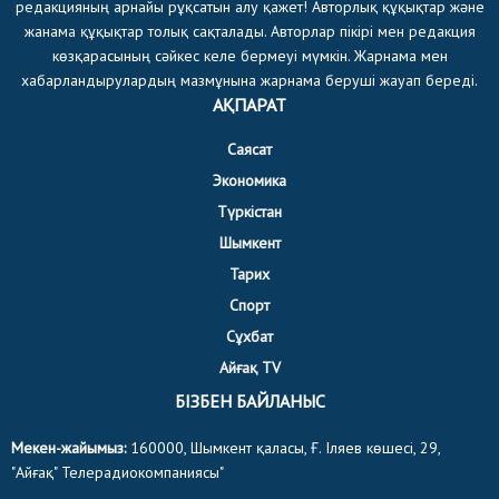
редакцияның арнайы рұқсатын алу қажет! Авторлық құқықтар және
жанама құқықтар толық сақталады. Авторлар пікірі мен редакция
көзқарасының сәйкес келе бермеуі мүмкін. Жарнама мен
хабарландырулардың мазмұнына жарнама беруші жауап береді.
АҚПАРАТ
Саясат
Экономика
Түркістан
Шымкент
Тарих
Спорт
Сұхбат
Айғақ TV
БІЗБЕН БАЙЛАНЫС
Мекен-жайымыз:
160000, Шымкент қаласы, Ғ. Іляев көшесі, 29,
"Айғақ" Телерадиокомпаниясы"