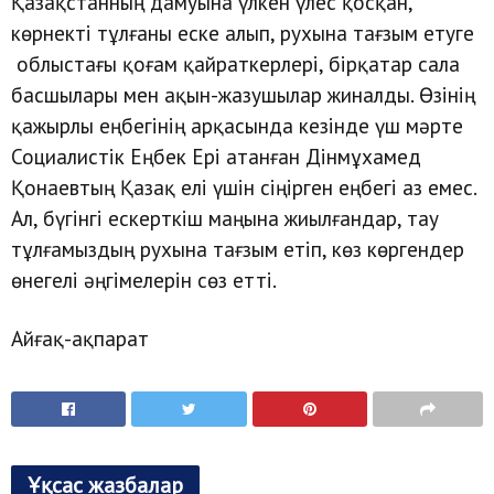
Қазақстанның дамуына үлкен үлес қосқан,
көрнекті тұлғаны еске алып, рухына тағзым етуге
облыстағы қоғам қайраткерлері, бірқатар сала
басшылары мен ақын-жазушылар жиналды. Өзінің
қажырлы еңбегінің арқасында кезінде үш мәрте
Социалистік Еңбек Ері атанған Дінмұхамед
Қонаевтың Қазақ елі үшін сіңірген еңбегі аз емес.
Ал, бүгінгі ескерткіш маңына жиылғандар, тау
тұлғамыздың рухына тағзым етіп, көз көргендер
өнегелі әңгімелерін сөз етті.
Айғақ-ақпарат
Ұқсас жазбалар