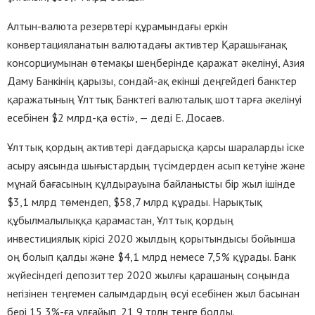
Алтын-валюта резервтері құрамындағы еркін
конвертацияланатын валютадағы активтер Қарашығанақ
консорциумынан өтемақы шеңберінде қаражат әкелінуі, Азия
Даму Банкінің қарызы, сондай-ақ екінші деңгейдегі банктер
қаражатының Ұлттық Банктегі валюталық шоттарға әкелінуі
есебінен $2 млрд-қа өсті», — деді Е. Досаев.
Ұлттық қордың активтері дағдарысқа қарсы шараларды іске
асыру аясында шығыстардың түсімдерден асып кетуіне және
мұнай бағасының құлдырауына байланысты бір жыл ішінде
$3,1 млрд төмендеп, $58,7 млрд құрады. Нарықтық
құбылмалылыққа қарамастан, Ұлттық қордың
инвестициялық кірісі 2020 жылдың қорытындысы бойынша
оң болып қалды және $4,1 млрд немесе 7,5% құрады. Банк
жүйесіндегі депозиттер 2020 жылғы қарашаның соңында
негізінен теңгемен салымдардың өсуі есебінен жыл басынан
бері 15,3%-ға ұлғайып, 21,9 трлн теңге болды.