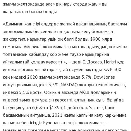
жылғы желтоқсанда әлемдік нарықтарда жағымды
жаңалықтар басым болды.
«Дамыған және ірі елдерде жаппай вакцинацияның басталуы
экономикалық белсенділіктің қалпына келу болжамын
жақсартып, нарықтар үшін оң белгі болды. $900 млрд
сомасына Америка экономикасын ынталандырудың қосымша
топтамасын қабылдау қор және тауар нарықтарына
айтарлықтай қолдау көрсетті», — деді Е. Досаев. Негізгі қор
индекстері жылды айтарлықтай өсумен аяқтады. S&P 500
кең индексі 2020 жылғы желтоқсанда 3,7%, Dow Jones
индустриялық индексі 3,3%, NASDAQ жоғары технологиялық
индексі 5,1% қосты. Осының аясында АҚШ долларының
индексі төмендеу үрдісін көрсетті, алтынның құны бір айда
бір унция үшін 6,6%-ға $1893,1 дейін өсті. Ұлттық банк
басшысының айтуынша, 2021 жылы қалпына келу қарқынына
қатысты белгісіздік Еуропаның ең ірі экономикасы —
Германияда тіркелген науқастар мен өлім-жітімнің рекордтық