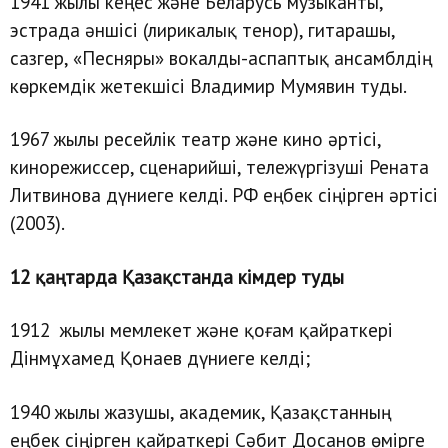
1941 жылы кеңес және Беларусь музыканты,
эстрада әншісі (лирикалық тенор), гитарашы,
сазгер, «Песняры» вокалды-аспаптық ансамблдің
көркемдік жетекшісі Владимир Мумявин туды.
1967 жылы ресейлік театр және кино әртісі,
кинорежиссер, сценарийші, тележүргізуші Рената
Литвинова дүниеге келді. РФ еңбек сіңірген әртісі
(2003).
12 қаңтарда Қазақстанда кімдер туды
1912 жылы мемлекет және қоғам қайраткері
Дінмұхамед Қонаев дүниеге келді;
1940 жылы жазушы, академик, Қазақстанның
еңбек сіңірген қайраткері Сәбит Досанов өмірге