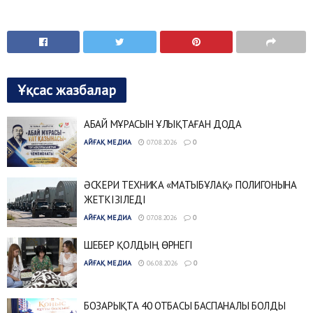
Ұқсас жазбалар
АБАЙ МҰРАСЫН ҰЛЫҚТАҒАН ДОДА
АЙҒАҚ МЕДИА
07.08.2026
0
ӘСКЕРИ ТЕХНИКА «МАТЫБҰЛАҚ» ПОЛИГОНЫНА
ЖЕТКІЗІЛЕДІ
АЙҒАҚ МЕДИА
07.08.2026
0
ШЕБЕР ҚОЛДЫҢ ӨРНЕГІ
АЙҒАҚ МЕДИА
06.08.2026
0
БОЗАРЫҚТА 40 ОТБАСЫ БАСПАНАЛЫ БОЛДЫ