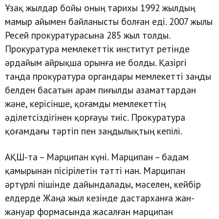
Ұзақ жылдар бойы оның тарихы 1992 жылдың
мамыр айымен байланысты болған еді. 2007 жылы
Ресей прокуратурасына 285 жыл толды.
Прокуратура мемлекеттік институт ретінде
әрдайым айрықша орынға ие болды. Қазіргі
таңда прокуратура органдары мемлекетті заңды
белден басатын арам пиғылды азаматтардан
және, керісінше, қоғамды мемлекеттің
әділетсіздігінен қорғауы тиіс. Прокуратура
қоғамдағы тәртіп пен заңдылықтың кепілі.
АҚШ-та – Марципан күні. Марципан – бадам
қамырынан пісірілетін тәтті нан. Марципан
әртүрлі пішінде дайындалады, мәселен, кейбір
елдерде Жаңа жыл кезінде дастарханға жан-
жануар формасында жасалған марципан