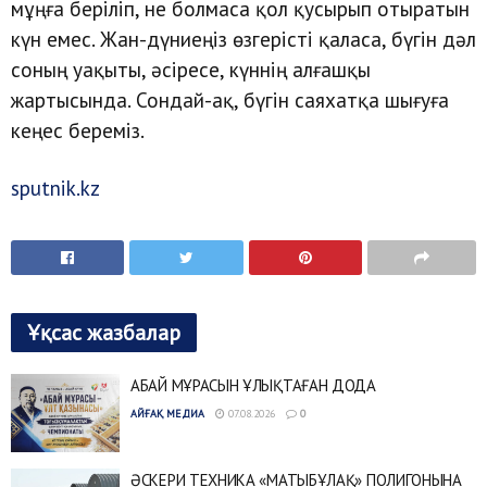
мұңға беріліп, не болмаса қол қусырып отыратын
күн емес. Жан-дүниеңіз өзгерісті қаласа, бүгін дәл
соның уақыты, әсіресе, күннің алғашқы
жартысында. Сондай-ақ, бүгін саяхатқа шығуға
кеңес береміз.
sputnik.kz
Ұқсас жазбалар
АБАЙ МҰРАСЫН ҰЛЫҚТАҒАН ДОДА
АЙҒАҚ МЕДИА
07.08.2026
0
ӘСКЕРИ ТЕХНИКА «МАТЫБҰЛАҚ» ПОЛИГОНЫНА