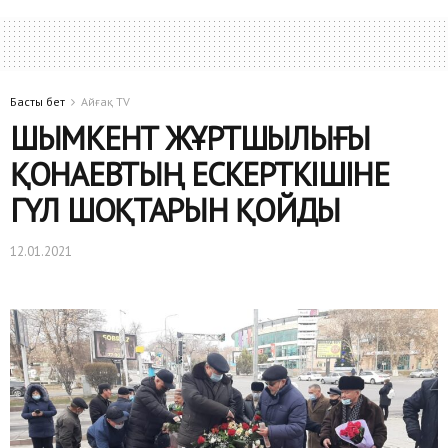
Басты бет
Айғақ TV
ШЫМКЕНТ ЖҰРТШЫЛЫҒЫ
ҚОНАЕВТЫҢ ЕСКЕРТКІШІНЕ
ГҮЛ ШОҚТАРЫН ҚОЙДЫ
12.01.2021