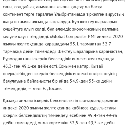
саны, сондай-ақ ағымдағы жылғы қаңтарда басқа
континенттерге таралған Ұлыбританияда тіркелген вирустың
жаңа штаммы аясында сақталуда. Бұл шектеу шараларын
күшейтуге алып келді, бұл әлемдік экономиканың қалпына
келуіне қауіп төндіреді. «Global Composite PMI индексі 2020
жылғы желтоқсанда қарашадағы 53,1 тармақтан 52,7
тармаққа дейін төмендеді. Шектеу шараларына қарамастан,
Еуроодақтағы іскерлік белсенділік индексі желтоқсанда
45,3-тен 49,1-ке дейін өсті. Сонымен қатар, Қытай
өнеркәсібіндегі іскерлік белсенділік индексі өндіріс өсуінің
баяулауына байланысты бір айда 54,9-дан 53-ке дейін
төмендеді», — деді Е. Досаев.
Қазақстандағы іскерлік белсенділіктің шоғырландырылған
индексі 2020 жылғы желтоқсанда көбінесе құрылыстағы
іскерлік белсенділіктің төмендеуі есебінен 49,4-тен 49-ға
дейін төмендеді, онда көрсеткіш 52,5-тен 49,5-ке дейін