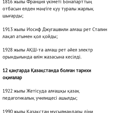
1816 жылы Франция үкіметі Бонапарттың
отбасын елден мәңгіге қуу туралы жарлық
шығарды;
1913 жылы Иосиф Джугашвили алғаш рет Сталин
лақап атымен қол қойды;
1928 жылы АҚШ-та алғаш рет әйел электр
орындығында өлім жазасына кесілді.
12 қаңтарда Қазақстанда болған тарихи
оқиғалар
1922 жылы Жетісуда алғашқы қазақ
педагогикалық училищесі ашылды;
1990 жылы Қазақстан мұсылмандары діни