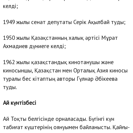
келді;
1949 жылы сенат депутаты Серік Ақылбай туды;
1950 жылы Қазақстанның халық әртісі Мұрат
Ахмадиев дүниеге келді;
1962 жылы қазақстандық кинотанушы және
киносыншы, Қазақстан мен Орталық Азия киносы
туралы бес кітаптың авторы Гүлнар Әбікеева
туды.
Ай күнтізбесі
Ай Тоқты белгісінде орналасады. Бүгінгі күн
табиғат күштерінің оянуымен байланысты. Қайғы-