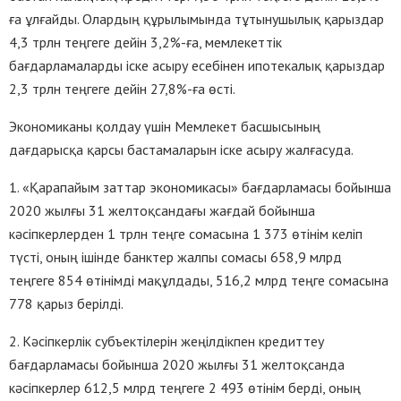
ға ұлғайды. Олардың құрылымында тұтынушылық қарыздар
4,3 трлн теңгеге дейін 3,2%-ға, мемлекеттік
бағдарламаларды іске асыру есебінен ипотекалық қарыздар
2,3 трлн теңгеге дейін 27,8%-ға өсті.
Экономиканы қолдау үшін Мемлекет басшысының
дағдарысқа қарсы бастамаларын іске асыру жалғасуда.
1. «Қарапайым заттар экономикасы» бағдарламасы бойынша
2020 жылғы 31 желтоқсандағы жағдай бойынша
кәсіпкерлерден 1 трлн теңге сомасына 1 373 өтінім келіп
түсті, оның ішінде банктер жалпы сомасы 658,9 млрд
теңгеге 854 өтінімді мақұлдады, 516,2 млрд теңге сомасына
778 қарыз берілді.
2. Кәсіпкерлік субъектілерін жеңілдікпен кредиттеу
бағдарламасы бойынша 2020 жылғы 31 желтоқсанда
кәсіпкерлер 612,5 млрд теңгеге 2 493 өтінім берді, оның