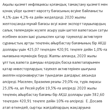
Ақылы қызмет инфляциясы қоғамдық тамақтану қызметі мен
қонақ үйде қызмет көрсету бағасының өсуіне байланысты
4,1%-дан 4,2%-ға дейін жеделдеді. 2020 жылғы
желтоқсанда мұнай бағасы өсуі және экспорттаушылардың
салық төлемдерін жүзеге асыру үшін шетел валютасын сатуы
есебінен өскен ішкі ұсыныспен қатар тәуекелді активтерге
сұраныстың артуы теңгенің айырбастау бағамының бір АҚШ
доллары үшін 425,07 теңгеден 420,91 теңгеге дейін 1,0%-ға
нығаюына мүмкіндік берді. Жалпы алғанда, 2020 жылы
ұлттық валюта дамушы елдердің басқа валюталарымен
қатар инвесторлардың тәуекел активтерінен шығуына
әкелген коронавирустан туындаған дағдарыс аясында
әлсіреді. Мәселен, Бразилия реалы 29,0%-ға, түрік лирасы
25,0%-ға, ал Ресей рублі 19,3%-ға әлсіреді. 2020 жылы
теңгенің айырбастау бағамы бір АҚШ доллары үшін 382,60
теңгеден 420,91 теңгеге дейін 10%-ға әлсіреді. Е. Досаев
атап өткендей, сыртқы жағдайлардың жақсаруына