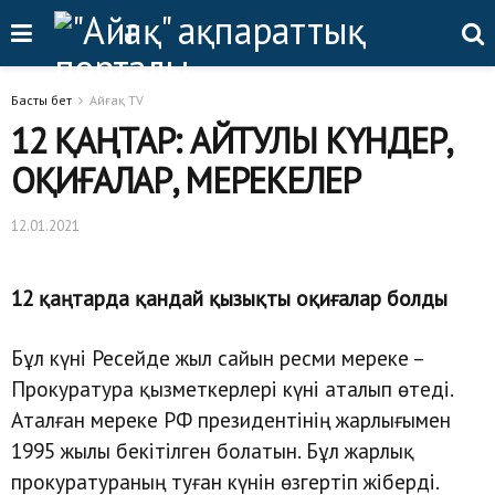
Басты бет
Айғақ TV
12 ҚАҢТАР: АЙТУЛЫ КҮНДЕР,
ОҚИҒАЛАР, МЕРЕКЕЛЕР
12.01.2021
12 қаңтарда қандай қызықты оқиғалар болды
Бұл күні Ресейде жыл сайын ресми мереке –
Прокуратура қызметкерлері күні аталып өтеді.
Аталған мереке РФ президентінің жарлығымен
1995 жылы бекітілген болатын. Бұл жарлық
прокуратураның туған күнін өзгертіп жіберді.