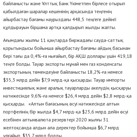
байланысты және Ұлттық Банк Үкіметпен бірлесе отырып
қабылдаған шаралар кешенінің арқасында теңгенің
айырбастау бағамы наурыздағы 448,5 теңгеге дейінгі
құлдырауын біршама артқа қалдырып жылды жапты.
Ағымдағы жылғы 11 қаңтарда биржадағы сауда-саттық
қорытындысы бойынша айырбастау бағамы айдың басынан
бері тағы да 0,4%-ға нығайып, бір АҚШ доллары үшін 419,18
теңге болды. Тауар экспорты мұнай мен газ конденсаты
экспортының төмендеуіне байланысты 18,2%-ға немесе
$35,3 млрд дейін $7,9 млрд-қа қысқарды. Тауар импорты
инвестициялық және аралық тауарларды әкелудің қысқаруы
нәтижесінде 9,6%-ға немесе $26,4 млрд дейін $2,8 млрд-қа
қысқарды. «Алтын бағасының өсуі нәтижесінде алтын
портфелінің бір жылда $4,7 млрд-қа $23,6 млрд дейін өсуі
есебінен алтынвалюта резервтері 2020 жылғы 31
желтоқсанда алдын ала деректер бойынша $6,7 млрд
ұлғайып, $35,7 млрд болды.