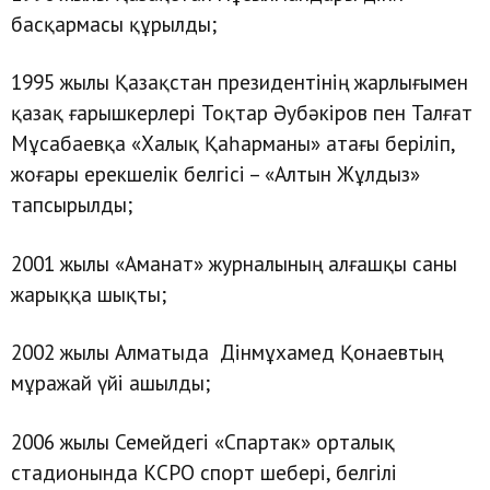
басқармасы құрылды;
1995 жылы Қазақстан президентінің жарлығымен
қазақ ғарышкерлері Тоқтар Әубәкіров пен Талғат
Мұсабаевқа «Халық Қаһарманы» атағы беріліп,
жоғары ерекшелік белгісі – «Алтын Жұлдыз»
тапсырылды;
2001 жылы «Аманат» журналының алғашқы саны
жарыққа шықты;
2002 жылы Алматыда Дінмұхамед Қонаевтың
мұражай үйі ашылды;
2006 жылы Семейдегі «Спартак» орталық
стадионында КСРО спорт шебері, белгілі