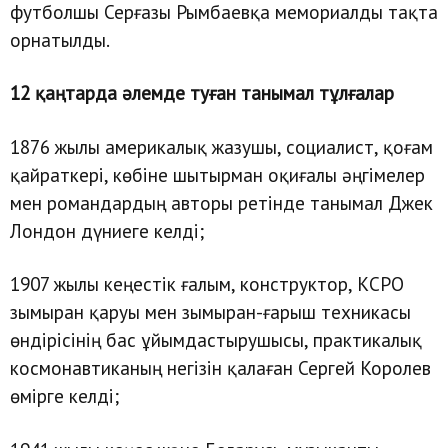
футболшы Серғазы Рымбаевқа мемориалды тақта
орнатылды.
12 қаңтарда әлемде туған танымал тұлғалар
1876 жылы америкалық жазушы, социалист, қоғам
қайраткері, көбіне шытырман оқиғалы әңгімелер
мен романдардың авторы ретінде танымал Джек
Лондон дүниеге келді;
1907 жылы кеңестік ғалым, конструктор, КСРО
зымыран қаруы мен зымыран-ғарыш техникасы
өндірісінің бас ұйымдастырушысы, практикалық
космонавтиканың негізін қалаған Сергей Королев
өмірге келді;