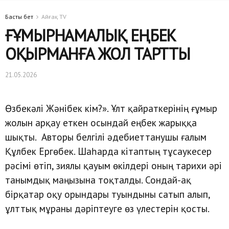
Басты бет
Айғақ TV
ҒҰМЫРНАМАЛЫҚ ЕҢБЕК
ОҚЫРМАНҒА ЖОЛ ТАРТТЫ
21.05.2026
Өзбекәлі Жәнібек кім?». Ұлт қайраткерінің ғұмыр
жолын арқау еткен осындай еңбек жарыққа
шықты. Авторы белгілі әдебиеттанушы ғалым
Құлбек Ергөбек. Шаһарда кітаптың тұсаукесер
рәсімі өтіп, зиялы қауым өкілдері оның тарихи әрі
танымдық маңызына тоқталды. Сондай-ақ
бірқатар оқу орындары туындыны сатып алып,
ұлттық мұраны дәріптеуге өз үлестерін қосты.