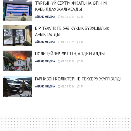
ТҰРҒЫН ҮЙ СЕРТИФИКАТЫНА ӨТІНІМ
ҚАБЫЛДАУ ЖАЛҒАСАДЫ
АЙҒАҚ МЕДИА
05.08.2026
0
БІР ТӘУЛІКТЕ 543 ҚҰҚЫҚ БҰЗУШЫЛЫҚ
АНЫҚТАЛДЫ
АЙҒАҚ МЕДИА
01.08.2026
0
ПОЛИЦЕЙЛЕР ӨРТТІҢ АЛДЫН АЛДЫ
АЙҒАҚ МЕДИА
01.08.2026
0
ГАРНИЗОН КӨЛІКТЕРІНЕ ТЕКСЕРУ ЖҮРГІЗІЛДІ
АЙҒАҚ МЕДИА
01.08.2026
0