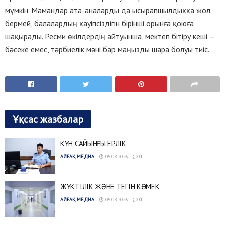
мүмкін. Мамандар ата-аналарды да ысырапшылдыққа жол
бермей, балалардың қауіпсіздігін бірінші орынға қоюға
шақырады. Ресми өкілдердің айтуынша, мектеп бітіру кеші —
бәсеке емес, тәрбиелік мәні бар маңызды шара болуы тиіс.
Ұқсас жазбалар
КҮН САЙЫНҒЫ ЕРЛІК
АЙҒАҚ МЕДИА
05.08.2026
0
ЖҮКТІЛІК ЖӘНЕ ТЕГІН КӨМЕК
АЙҒАҚ МЕДИА
05.08.2026
0