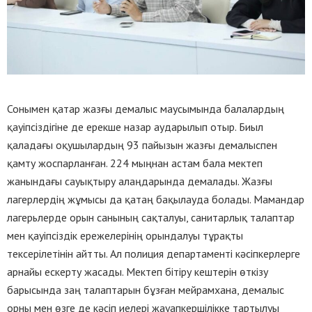
Сонымен қатар жазғы демалыс маусымында балалардың
қауіпсіздігіне де ерекше назар аударылып отыр. Биыл
қаладағы оқушылардың 93 пайызын жазғы демалыспен
қамту жоспарланған. 224 мыңнан астам бала мектеп
жанындағы сауықтыру алаңдарында демалады. Жазғы
лагерлердің жұмысы да қатаң бақылауда болады. Мамандар
лагерьлерде орын санының сақталуы, санитарлық талаптар
мен қауіпсіздік ережелерінің орындалуы тұрақты
тексерілетінін айтты. Ал полиция департаменті кәсіпкерлерге
арнайы ескерту жасады. Мектеп бітіру кештерін өткізу
барысында заң талаптарын бұзған мейрамхана, демалыс
орны мен өзге де кәсіп иелері жауапкершілікке тартылуы