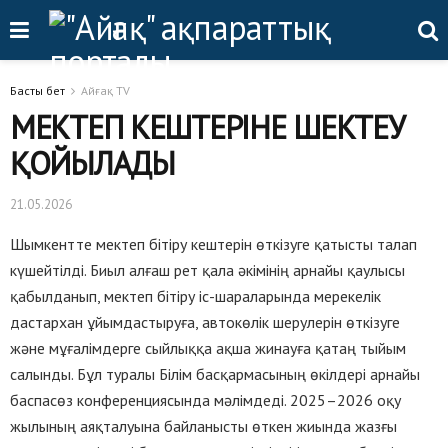
Басты бет
Айғақ TV
МЕКТЕП КЕШТЕРІНЕ ШЕКТЕУ
ҚОЙЫЛАДЫ
21.05.2026
Шымкентте мектеп бітіру кештерін өткізуге қатысты талап
күшейтілді. Биыл алғаш рет қала әкімінің арнайы қаулысы
қабылданып, мектеп бітіру іс-шараларында мерекелік
дастархан ұйымдастыруға, автокөлік шерулерін өткізуге
және мұғалімдерге сыйлыққа ақша жинауға қатаң тыйым
салынды. Бұл туралы Білім басқармасының өкілдері арнайы
баспасөз конференциясында мәлімдеді. 2025–2026 оқу
жылының аяқталуына байланысты өткен жиында жазғы