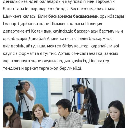
демалыс кезіндегі балалардың қауіпсіздігі мен тәрбиелік
бағыттағы іс-шаралар сөз болды. Баспасөз мәслихатына
Шымкент қаласы Білім басқармасы басшысының орынбасары
Гүлнар Дәрібаева және Шымкент қаласы Полиция
департаменті Қоғамдық қауіпсіздік басқармасы бастығының
орынбасары Данабай Алиев қатысты. Білім басқармасы
өкілдерінің айтуынша, мектеп бітіру кештері қарапайым әрі
қауіпсіз форматта өтуі тиіс. Артық сән-салтанатқа, заңсыз
ақша жинауға және оқушылардың қауіпсіздігіне қатер
төндіретін әрекеттерге жол берілмейді.