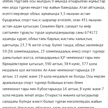
Әлібек Нұртаев осы жылдың 9 айында атқарылған жұмыстар
мен алда тұрған міндеттер жайын баяндады. Атап айтқанда,
есепті мерзімде облыс аумағында 3,5 мыңнан астам
бұқаралық спорттық іс-шаралар өткізіліп, оған 431 мыңнан
астам адам қатысқан. Сонымен бірге, салауатты өмір
салтымен тұрақты түрде шұғылданушылар саны 674172
адамды құрап, облыстағы барлық жастағы халықтың
қамтылуы 23,7 % жетіп отыр. Бүгінгі таңда, облыс көлемінде
59 (36 олимпиадалық, 23 олимпиадалық емес) спорт түрлері
дамытылып жатса, оғландарымыз ҚР чемпионаттары мен
біріншіліктеріне қатысып, 390 алтын, 384 күміс, 377 қола
медальға қол жеткізген. Ал Азия чемпионаттарында 19
алтын, 15 күміс және 19 қола медальге ие болды. Осы мерзім
аралығында спорт түрлері бойынша өткен Әлем
чемпионаттары мен Кубоктарында 16 алтын, 8 күміс және 7
қола медаль жеңіп алды. Отырыста жиынға қатысушылар
саладағы бүгінде өзекті болып тұрған мәселелердің жайын
жеткізді. Нақтырақ айтқанда, олар ауылдық жерлерде