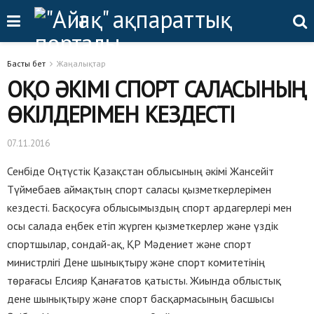
Басты бет
Жаңалықтар
ОҚО ӘКІМІ СПОРТ САЛАСЫНЫҢ
ӨКІЛДЕРІМЕН КЕЗДЕСТІ
07.11.2016
Сенбіде Оңтүстік Қазақстан облысының әкімі Жансейіт
Түймебаев аймақтың спорт саласы қызметкерлерімен
кездесті. Басқосуға облысымыздың спорт ардагерлері мен
осы салада еңбек етіп жүрген қызметкерлер және үздік
спортшылар, сондай-ақ, ҚР Мәдениет және спорт
министрлігі Дене шынықтыру және спорт комитетінің
төрағасы Елсияр Қанағатов қатысты. Жиында облыстық
дене шынықтыру және спорт басқармасының басшысы