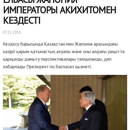
ИМПЕРАТОРЫ АКИХИТОМЕН
КЕЗДЕСТІ
07.11.2016
Кездесу барысында Қазақстан мен Жапония арасындағы
қазіргі қарым-қатынастың ахуалы және оны алдағы уақытта
қарқынды дамыту перспективалары талқыланды, деп
хабарлады Президенттің баспасөз қызметі.