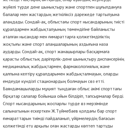
жүйелі түрде дене шынықтыру және спортпен шұғылдануға
балалар мен жастардың жеткіліксіз дәрежеде тартылуына
алаңдады. Сондай-ақ, облыстағы спорт нысандарының тиісті
құралдармен жабдықталуының төмендігіне байланысты
аталған нысандар мен ғимараттарға қолжетімділіктің
жоқтығы және спорт алаңшаларының аздығына наза
аударды. Сондай-ақ, спорт жанашырлары басқармаға
қарасты облыстық дәрігерлік-дене шынықтыру диспансерінің
медициналық жабдықтармен, фармакологиялық және
қалпына келтіру құралдарымен жабдықталмауын, оларды
емдеуде күндізгі стационардың болмауын сөз етті.
Баяндамашыларды мұқият тыңдаған облыс әкімі спорттағы
бірқатар салалар бойынша ойын білдіріп, тапсырмалар берді.
Спорт нысандарының жоспарлы түрде өз мерзімінде
салынатынын ескерткен Ж.Түймебаев қолдағы бар спорт
ғимараттарын тиімді пайдаланып, үйірмелердің бағасын
қолжетімді ету арқылы оған жастарды көптеп тартуды