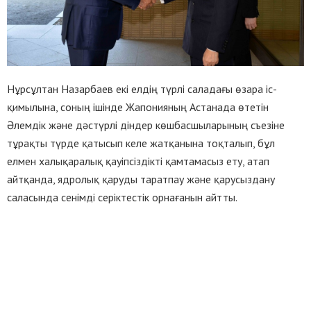
Нұрсұлтан Назарбаев екі елдің түрлі саладағы өзара іс-
қимылына, соның ішінде Жапонияның Астанада өтетін
Әлемдік және дәстүрлі діндер көшбасшыларының съезіне
тұрақты түрде қатысып келе жатқанына тоқталып, бұл
елмен халықаралық қауіпсіздікті қамтамасыз ету, атап
айтқанда, ядролық қаруды таратпау және қарусыздану
саласында сенімді серіктестік орнағанын айтты.
Қазақстан Президенті жаһандық қақтығыстарды реттеуге
және өңірдің тұрақты дамуына ықпал етуге Жапонияның
баға жетпес үлес қосқанын атап өтті. Бұдан бөлек,
Нұрсұлтан Назарбаев 2017-2018 жылдары еліміз БҰҰ-ның
Қауіпсіздік кеңесінің тұрақты емес мүшесі ретінде жауапты