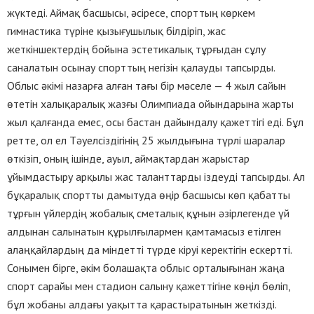
жүктеді. Аймақ басшысы, әсіресе, спорттың көркем
гимнастика түріне қызығушылық білдіріп, жас
жеткіншектердің бойына эстетикалық тұрғыдан сұлу
саналатын осынау спорттың негізін қалауды тапсырды.
Облыс әкімі назарға алған тағы бір мәселе — 4 жыл сайын
өтетін халықаралық жазғы Олимпиада ойындарына жарты
жыл қалғанда емес, осы бастан дайындалу қажеттігі еді. Бұл
ретте, ол ел Тәуелсіздігінің 25 жылдығына түрлі шаралар
өткізіп, оның ішінде, ауыл, аймақтардан жарыстар
ұйымдастыру арқылы жас таланттарды іздеуді тапсырды. Ал
бұқаралық спортты дамытуда өңір басшысы көп қабатты
тұрғын үйлердің жобалық сметалық құнын әзірлегенде үй
алдынан салынатын құрылғылармен қамтамасыз етілген
алаңқайлардың да міндетті түрде кіруі керектігін ескертті.
Сонымен бірге, әкім болашақта облыс орталығынан жаңа
спорт сарайы мен стадион салыну қажеттігіне көңіл бөліп,
бұл жобаны алдағы уақытта қарастыратынын жеткізді.