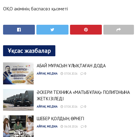
ОҚО әкімінің баспасөз қызметі
Ұқсас жазбалар
АБАЙ МҰРАСЫН ҰЛЫҚТАҒАН ДОДА
АЙҒАҚ МЕДИА
07.08.2026
0
ӘСКЕРИ ТЕХНИКА «МАТЫБҰЛАҚ» ПОЛИГОНЫНА
ЖЕТКІЗІЛЕДІ
АЙҒАҚ МЕДИА
07.08.2026
0
ШЕБЕР ҚОЛДЫҢ ӨРНЕГІ
АЙҒАҚ МЕДИА
06.08.2026
0