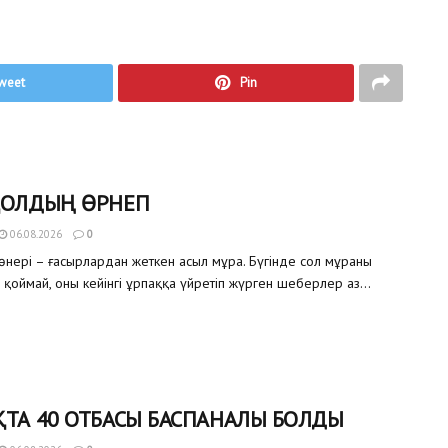
weet
Pin
ҚОЛДЫҢ ӨРНЕГІ
06.08.2026
0
өнері – ғасырлардан жеткен асыл мұра. Бүгінде сол мұраны
 қоймай, оны кейінгі ұрпаққа үйретіп жүрген шеберлер аз...
ТА 40 ОТБАСЫ БАСПАНАЛЫ БОЛДЫ