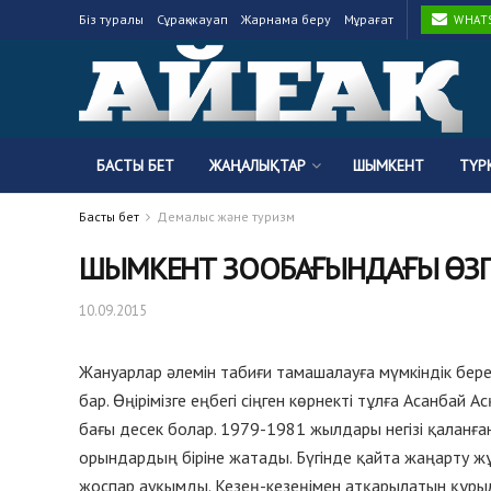
Біз туралы
Сұрақ-жауап
Жарнама беру
Мұрағат
WHATSA
БАСТЫ БЕТ
ЖАҢАЛЫҚТАР
ШЫМКЕНТ
ТҮР
Басты бет
Демалыс және туризм
ШЫМКЕНТ ЗООБАҒЫНДАҒЫ ӨЗГ
10.09.2015
Жануарлар әлемін табиғи тамашалауға мүмкіндік бер
бар. Өңірімізге еңбегі сіңген көрнекті тұлға Асанбай
бағы десек болар. 1979-1981 жылдары негізі қаланғ
орындардың біріне жатады. Бүгінде қайта жаңарту жұ
жоспар ауқымды. Кезең-кезеңімен атқарылатын құрылы