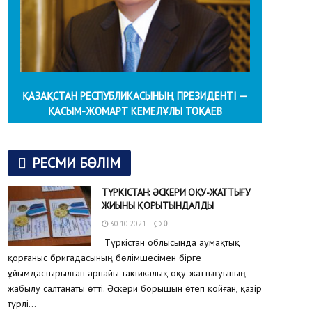
ҚАЗАҚСТАН РЕСПУБЛИКАСЫНЫҢ ПРЕЗИДЕНТІ —
ҚАСЫМ-ЖОМАРТ КЕМЕЛҰЛЫ ТОҚАЕВ
РЕСМИ БӨЛІМ
ТҮРКІСТАН: ӘСКЕРИ ОҚУ-ЖАТТЫҒУ
ЖИЫНЫ ҚОРЫТЫНДАЛДЫ
30.10.2021
0
Түркістан облысында аумақтық
қорғаныс бригадасының бөлімшесімен бірге
ұйымдастырылған арнайы тактикалық оқу-жаттығуының
жабылу салтанаты өтті. Әскери борышын өтеп қойған, қазір
түрлі...