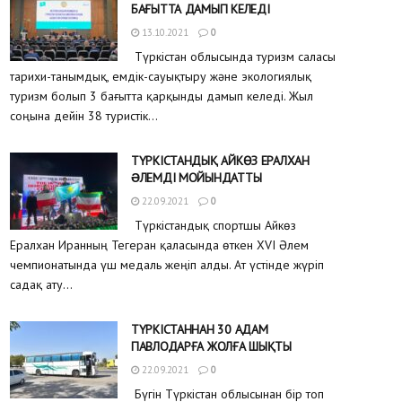
БАҒЫТТА ДАМЫП КЕЛЕДІ
13.10.2021
0
Түркістан облысында туризм саласы
тарихи-танымдық, емдік-сауықтыру және экологиялық
туризм болып 3 бағытта қарқынды дамып келеді. Жыл
соңына дейін 38 туристік...
ТҮРКІСТАНДЫҚ АЙКӨЗ ЕРАЛХАН
ƏЛЕМДІ МОЙЫНДАТТЫ
22.09.2021
0
Түркістандық спортшы Айкөз
Ералхан Иранның Тегеран қаласында өткен XVI Әлем
чемпионатында үш медаль жеңіп алды. Ат үстінде жүріп
садақ ату...
ТҮРКІСТАННАН 30 АДАМ
ПАВЛОДАРҒА ЖОЛҒА ШЫҚТЫ
22.09.2021
0
Бүгін Түркістан облысынан бір топ