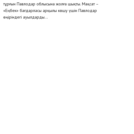
тұрғын Павлодар облысына жолға шықты. Мақсат –
«Еңбек» бағдарласы арқылы көшу үшін Павлодар
өңіріндегі ауылдарды...