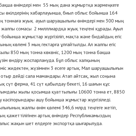
на бақша өнімдері мен 55 мың дана жұмыртқа жәрмеңкеге
ы өкілдерінің хабарлауынша, биыл облыс бойынша 164
мың тоннаға жуық ауыл шаруашылығы өнімдері мен 300 мың
 жалпы сомасы 2 милллиардқа жуық теңгені құрады. Ауыл
бойынша жұмыстар жүргізіліп, мақта және бидайдың егіс
рының көлемі 3 мың гектарға ұлғайтылды. Ал жалпы егіс
жылы 850 мың тонна көкөніс, 1200 мың тонна бақша
үзім өндіру жоспарлануда. Бұл облыс халқының
 жеміс жидектен, жүзімнен 3 есеге артық. Мал шаруашылығын
тыр дейді сала мамандары. Атап айтсақ, жыл соңына
қ сүт ферма, 41 сүт қабылдау бекеті, 16 шағын құс
ғымдағы жылы қосымша қуаттылығы 10600 тонна ет, 8850
еу кәсіпорындары ашу бойынша жұмыстар жүргізіледі.
лығының жалпы өнім қөлемі 346,6 млрд теңгеге жетіп,
ның қажеттілігінен артық өнімдер Республикамыздың
 алыс жақын шет елдерге экспортқа шығарылуда.