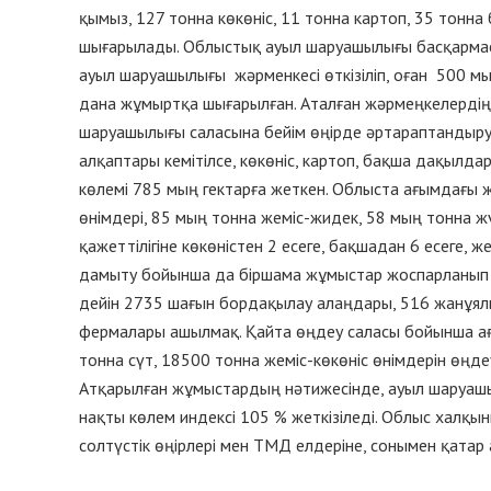
қымыз, 127 тонна көкөніс, 11 тонна картоп, 35 тон
шығарылады. Облыстық ауыл шаруашылығы басқармас
ауыл шаруашылығы жәрменкесі өткізіліп, оған 500 
дана жұмыртқа шығарылған. Аталған жәрмеңкелердің
шаруашылығы саласына бейім өңірде әртараптандыру 
алқаптары кемітілсе, көкөніс, картоп, бақша дақылда
көлемі 785 мың гектарға жеткен. Облыста ағымдағы 
өнімдері, 85 мың тонна жеміс-жидек, 58 мың тонна ж
қажеттілігіне көкөністен 2 есеге, бақшадан 6 есеге,
дамыту бойынша да біршама жұмыстар жоспарланып о
дейін 2735 шағын бордақылау алаңдары, 516 жанұялы
фермалары ашылмақ. Қайта өңдеу саласы бойынша а
тонна сүт, 18500 тонна жеміс-көкөніс өнімдерін өңд
Атқарылған жұмыстардың нәтижесінде, ауыл шаруашы
нақты көлем индексі 105 % жеткізіледі. Облыс халқы
солтүстік өңірлері мен ТМД елдеріне, сонымен қатар