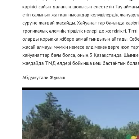
көрінісі сайын даланың шоқысын елестетін Тау аймағы
етіп салынып жатқан нысандар келушілердің жануарл
сүруіне жағдай жасайды. Хайуанаттар бағында қазірг
тропикалық әлемнің тіршілік иелері де жеткілікті. Тіпт
оларды қорыққа жібере алмайтындығын айтады. Себеб
жасай алмауы мүмкін немесе елдімекендерге жол тарт
хайуанаттар бағы болса, оның 3 Қазақстанда. Шымке
жағдайда ТМД елдері бойынша көш бастайтын болады. 
Абдумутали Жұмаш
Видеоплеер