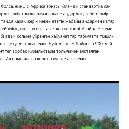
 болса, екіншісі Африка зонасы. Әлемдік стандартқа сай
арды еркін тамашалауына және аңдардың табиғи өмір
і таңда қазақ жерін мекен ететін жабайы аңдармен қатар,
і кейбірінің саны артып та кеткен көрінеді. Алайда мекеме
і адам қолына үйренген хайуанаттар табиғатта тіршілік
ып кетуі де ғажап емес. Бүгінде әлем бойынша 900-дей
нттегі зообақ құрылыстары толығымен аяқталған
Ал оның игілігін көретін күн де алыс емес.