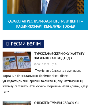
ҚАЗАҚСТАН РЕСПУБЛИКАСЫНЫҢ ПРЕЗИДЕНТІ —
ҚАСЫМ-ЖОМАРТ КЕМЕЛҰЛЫ ТОҚАЕВ
РЕСМИ БӨЛІМ
ТҮРКІСТАН: ӘСКЕРИ ОҚУ-ЖАТТЫҒУ
ЖИЫНЫ ҚОРЫТЫНДАЛДЫ
30.10.2021
0
Түркістан облысында аумақтық
қорғаныс бригадасының бөлімшесімен бірге
ұйымдастырылған арнайы тактикалық оқу-жаттығуының
жабылу салтанаты өтті. Әскери борышын өтеп қойған, қазір
түрлі...
Ө.ШӨКЕЕВ: ТУРИЗМ САЛАСЫ ҮШ