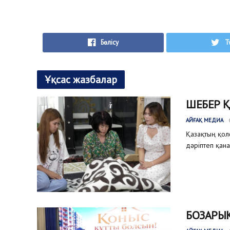
Бөлісу
T
Ұқсас жазбалар
ШЕБЕР 
АЙҒАҚ МЕДИА
Қазақтың қол
дәріптеп қана
БОЗАРЫҚ