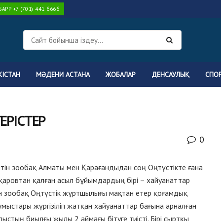
PP +7 (701) 441 6666
КІСТАН
МӘДЕНИ АСТАНА
ЖОБАЛАР
ДЕНСАУЛЫҚ
СПО
ЕРІСТЕР
0
етін зообақ Алматы мен Қарағандыдан соң Оңтүстікте ғана
 Асқаровтан қалған асыл бұйымдардың бірі – хайуанаттар
ан зообақ Оңтүстік жұртшылығы мақтан етер қоғамдық
мыстары жүргізіліп жатқан хайуанаттар бағына арналған
стың биылғы жылы 2 аймағы бітуге тиісті. Бірі сыртқы