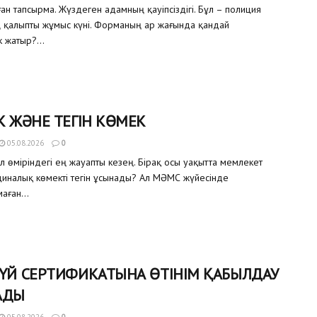
ған тапсырма. Жүздеген адамның қауіпсіздігі. Бұл – полиция
ң қалыпты жұмыс күні. Форманың ар жағында қандай
 жатыр?...
К ЖӘНЕ ТЕГІН КӨМЕК
05.08.2026
0
ел өміріндегі ең жауапты кезең. Бірақ осы уақытта мемлекет
иналық көмекті тегін ұсынады? Ал МӘМС жүйесінде
аған...
 ҮЙ СЕРТИФИКАТЫНА ӨТІНІМ ҚАБЫЛДАУ
АДЫ
05.08.2026
0