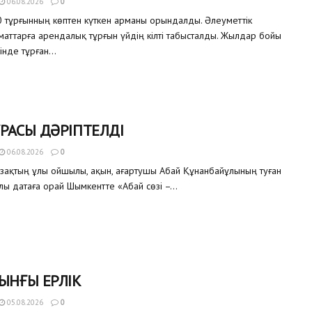
06.08.2026
0
 тұрғынның көптен күткен арманы орындалды. Әлеуметтік
аматтарға арендалық тұрғын үйдің кілті табысталды. Жылдар бойы
інде тұрған...
РАСЫ ДӘРІПТЕЛДІ
06.08.2026
0
азақтың ұлы ойшылы, ақын, ағартушы Абай Құнанбайұлының туған
улы датаға орай Шымкентте «Абай сөзі –...
ЫНҒЫ ЕРЛІК
05.08.2026
0