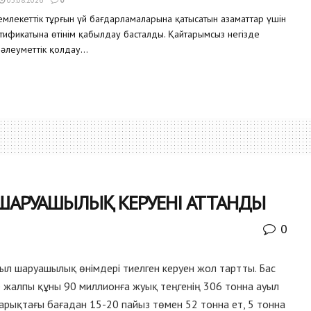
млекеттік тұрғын үй бағдарламаларына қатысатын азаматтар үшін
ртификатына өтінім қабылдау басталды. Қайтарымсыз негізде
 әлеуметтік қолдау...
 ШАРУАШЫЛЫҚ КЕРУЕНІ АТТАНДЫ
0
ыл шаруашылық өнімдері тиелген керуен жол тартты. Бас
е жалпы құны 90 миллионға жуық теңгенің 306 тонна ауыл
арықтағы бағадан 15-20 пайыз төмен 52 тонна ет, 5 тонна