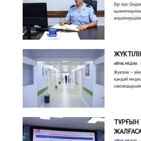
Бір күн. Онда
қызметкеріні
жауапкершілік
ЖҮКТІЛІ
АЙҒАҚ МЕДИА
Жүктілік – әй
қандай медиц
сақтандырылм
ТҰРҒЫН
ЖАЛҒАС
АЙҒАҚ МЕДИА