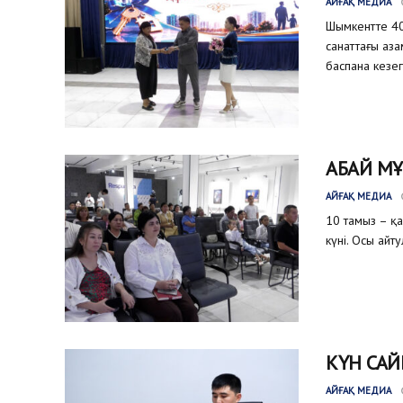
АЙҒАҚ МЕДИА
Шымкентте 40
санаттағы аз
баспана кезег
АБАЙ МҰ
АЙҒАҚ МЕДИА
10 тамыз – қ
күні. Осы айт
КҮН САЙ
АЙҒАҚ МЕДИА