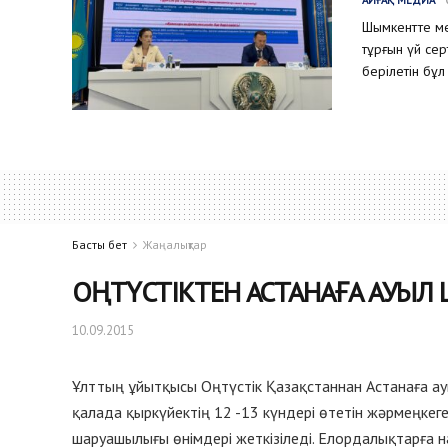
Шымкентте ме
тұрғын үй се
берілетін бұл
Басты бет
Жаңалықтар
ОҢТҮСТІКТЕН АСТАНАҒА АУЫЛ
10.09.2015
Ұлттың ұйытқысы Оңтүстік Қазақстаннан Астанаға ау
қалада қыркүйектің 12 -13 күндері өтетін жәрмеңкег
шаруашылығы өнімдері жеткізіледі. Елордалықтарға н