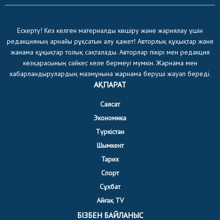
Ескерту! Кез келген материалды көшіру және жариялау үшін
редакцияның арнайы рұқсатын алу қажет! Авторлық құқықтар және
жанама құқықтар толық сақталады. Авторлар пікірі мен редакция
көзқарасының сәйкес келе бермеуі мүмкін. Жарнама мен
хабарландырулардың мазмұнына жарнама беруші жауап береді.
АҚПАРАТ
Саясат
Экономика
Түркістан
Шымкент
Тарих
Спорт
Сұхбат
Айғақ TV
БІЗБЕН БАЙЛАНЫС