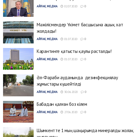
АЙҒАҚ МЕДИА
02.07.2020
0
Мәжілісмендер Үкімет басшысына ашық хат
жолдады!
АЙҒАҚ МЕДИА
01.07.2020
0
Карантинге қатысты қаулы расталды!
АЙҒАҚ МЕДИА
01.07.2020
0
Әл-Фараби ауданында дезинфекциялау
жұмыстары күшейтілді
АЙҒАҚ МЕДИА
30.06.2020
0
Бабадан қалған боз кілем
АЙҒАҚ МЕДИА
27.06.2020
0
Шымкентте 1 мың шақырымда минералды жолақ
жыртылды