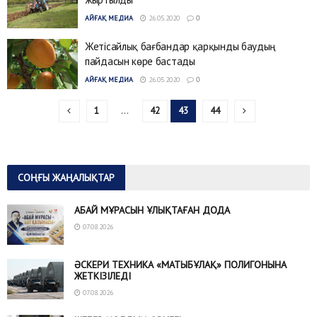
АЙҒАҚ МЕДИА
26.05.2020
0
Жетісайлық бағбандар қарқынды баудың
пайдасын көре бастады
АЙҒАҚ МЕДИА
26.05.2020
0
1
…
42
43
44
СОҢҒЫ ЖАҢАЛЫҚТАР
АБАЙ МҰРАСЫН ҰЛЫҚТАҒАН ДОДА
07.08.2026
ӘСКЕРИ ТЕХНИКА «МАТЫБҰЛАҚ» ПОЛИГОНЫНА
ЖЕТКІЗІЛЕДІ
07.08.2026