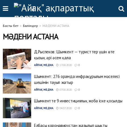
Басты бет
Бөлімдер
МӘДЕНИ АСТАНА
МӘДЕНИ АСТАНА
Д.Рыспеков: Шымкент — туристтер үшін өте
қызық әрі әсем қала
АЙҒАҚ МЕДИА
17.08.2020
0
Шымкент: 276 орамда инфрақұрылым мәселесі
шешімін тауып жатыр
АЙҒАҚ МЕДИА
07.08.2020
0
Шымкентте 9 инвестициялық жоба іске қосылды
АЙҒАҚ МЕДИА
04.07.2020
0
​Елбасы коронавирустан жазылып шықты