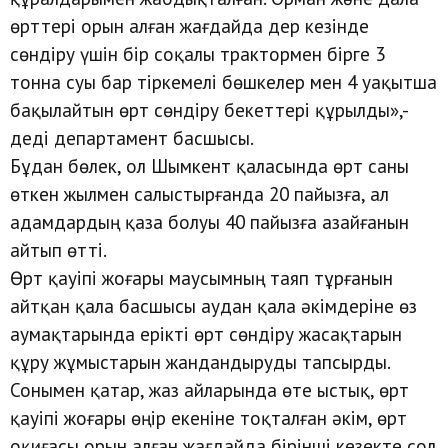
өрттері орын алған жағдайда дер кезінде
сөндіру үшін бір соқалы трактормен бірге 3
тонна суы бар тіркемелі бөшкелер мен 4 уақытша
бақылайтын өрт сөндіру бекеттері құрылды»,-
деді департамент басшысы.
Бұдан бөлек, ол Шымкент қаласында өрт саны
өткен жылмен салыстырғанда 20 пайызға, ал
адамдардың қаза болуы 40 пайызға азайғанын
айтып өтті.
Өрт қауіпі жоғары маусымның таяп тұрғанын
айтқан қала басшысы аудан қала әкімдеріне өз
аумақтарында ерікті өрт сөндіру жасақтарын
құру жұмыстарын жандандыруды тапсырды.
Сонымен қатар, жаз айларында өте ыстық, өрт
қауіпі жоғары өңір екеніне тоқталған әкім, өрт
оқиғасы орын алған жағдайда бірінші кезекте сол