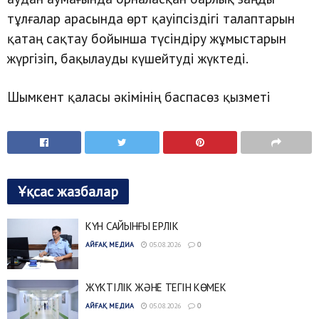
тұлғалар арасында өрт қауіпсіздігі талаптарын
қатаң сақтау бойынша түсіндіру жұмыстарын
жүргізіп, бақылауды күшейтуді жүктеді.
Шымкент қаласы әкімінің баспасөз қызметі
Ұқсас жазбалар
КҮН САЙЫНҒЫ ЕРЛІК
АЙҒАҚ МЕДИА
05.08.2026
0
ЖҮКТІЛІК ЖӘНЕ ТЕГІН КӨМЕК
АЙҒАҚ МЕДИА
05.08.2026
0