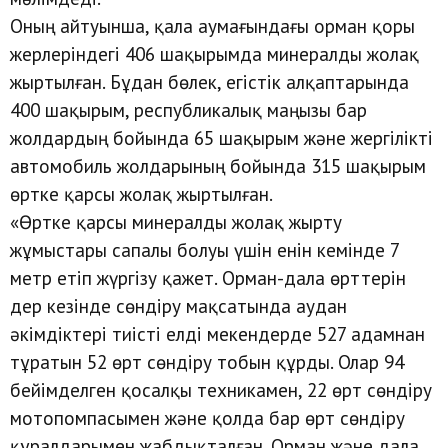
Оның айтуынша, қала аумағындағы орман қоры
жерлеріндегі 406 шақырымда минералды жолақ
жыртылған. Бұдан бөлек, егістік алқаптарында
400 шақырым, республикалық маңызы бар
жолдардың бойында 65 шақырым және жергілікті
автомобиль жолдарының бойында 315 шақырым
өртке қарсы жолақ жыртылған.
«Өртке қарсы минералды жолақ жырту
жұмыстары сапалы болуы үшін енін кемінде 7
метр етіп жүргізу қажет. Орман-дала өрттерін
дер кезінде сөндіру мақсатында аудан
әкімдіктері тиісті елді мекендерде 527 адамнан
тұратын 52 өрт сөндіру тобын құрды. Олар 94
бейімделген қосалқы техникамен, 22 өрт сөндіру
мотопомпасымен және қолда бар өрт сөндіру
құралдарымен жабдықталған. Орман және дала