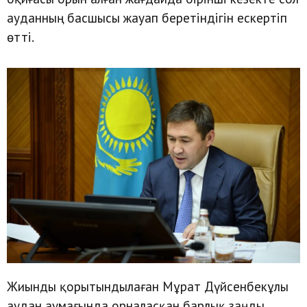
ауданның басшысы жауап беретіндігін ескертіп
өтті.
Жиынды қорытындылаған Мұрат Дүйсенбекұлы
аудан аумағында орналасқан барлық заңды