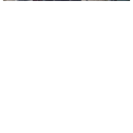
Аудан аумағына кірген техникалар қазіргі
уақытта суы тартылған елді мекендердегі
шаруаларға көмектесіп, мақта дақылын қайта
егіп беріп жатыр. Мәселен, Ж.Нұрлыбаев ауылдық
округіне қарасты Қарақыр елді мекеніндегі
«Жаманқұл» шаруа қожалығы өзбекстандық
техниканың арқасында 7 гектар алқабына мақта
шитін қайта сеуіп шықты.