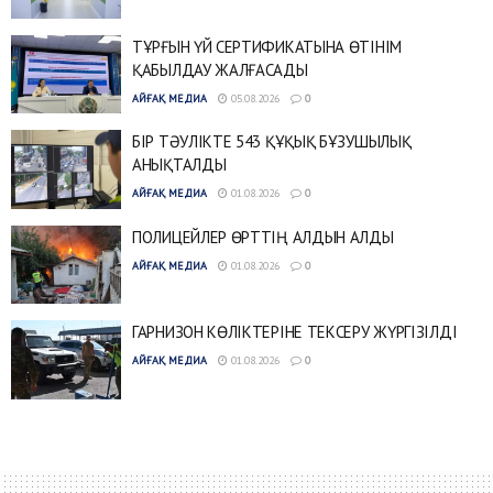
ТҰРҒЫН ҮЙ СЕРТИФИКАТЫНА ӨТІНІМ
ҚАБЫЛДАУ ЖАЛҒАСАДЫ
АЙҒАҚ МЕДИА
05.08.2026
0
БІР ТӘУЛІКТЕ 543 ҚҰҚЫҚ БҰЗУШЫЛЫҚ
АНЫҚТАЛДЫ
АЙҒАҚ МЕДИА
01.08.2026
0
ПОЛИЦЕЙЛЕР ӨРТТІҢ АЛДЫН АЛДЫ
АЙҒАҚ МЕДИА
01.08.2026
0
ГАРНИЗОН КӨЛІКТЕРІНЕ ТЕКСЕРУ ЖҮРГІЗІЛДІ
АЙҒАҚ МЕДИА
01.08.2026
0