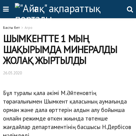
Басты бет
Агро
ШЫМКЕНТТЕ 1 МЫҢ
ШАҚЫРЫМДА МИНЕРАЛДЫ
ЖОЛАҚ ЖЫРТЫЛДЫ
26.05.2020
Бұл туралы қала әкімі М.Әйтеновтің
төрағалығымен Шымкент қаласының аумағында
орман және дала өрттерін алдын алу бойынша
онлайн режимде өткен жиында төтенше
жағдайлар департаментінің басшысы Н.Дербісов
мәлімдеді.