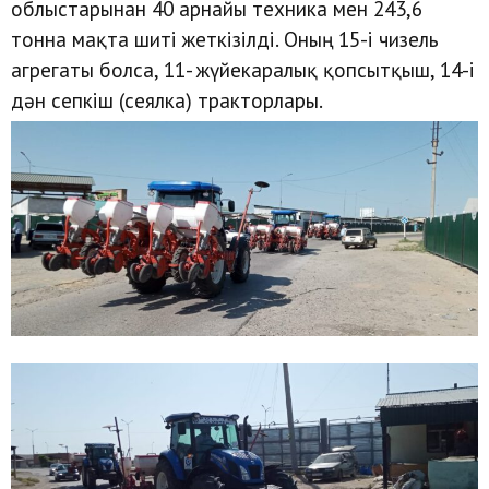
облыстарынан 40 арнайы техника мен 243,6
тонна мақта шиті жеткізілді. Оның 15-і чизель
агрегаты болса, 11- жүйекаралық қопсытқыш, 14-і
дән сепкіш (сеялка) тракторлары.