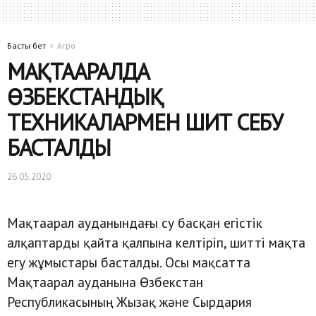
Басты бет
Агро
МАҚТААРАЛДА
ӨЗБЕКСТАНДЫҚ
ТЕХНИКАЛАРМЕН ШИТ СЕБУ
БАСТАЛДЫ
26.05.2020
Мақтаарал ауданындағы су басқан егістік
алқаптарды қайта қалпына келтіріп, шитті мақта
егу жұмыстары басталды. Осы мақсатта
Мақтаарал ауданына Өзбекстан
Республикасының Жызақ және Сырдария