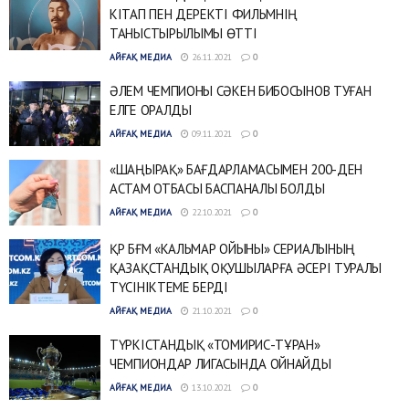
КІТАП ПЕН ДЕРЕКТІ ФИЛЬМНІҢ
ТАНЫСТЫРЫЛЫМЫ ӨТТІ
АЙҒАҚ МЕДИА
26.11.2021
0
ӘЛЕМ ЧЕМПИОНЫ СӘКЕН БИБОСЫНОВ ТУҒАН
ЕЛГЕ ОРАЛДЫ
АЙҒАҚ МЕДИА
09.11.2021
0
«ШАҢЫРАҚ» БАҒДАРЛАМАСЫМЕН 200-ДЕН
АСТАМ ОТБАСЫ БАСПАНАЛЫ БОЛДЫ
АЙҒАҚ МЕДИА
22.10.2021
0
ҚР БҒМ «КАЛЬМАР ОЙЫНЫ» СЕРИАЛЫНЫҢ
ҚАЗАҚСТАНДЫҚ ОҚУШЫЛАРҒА ӘСЕРІ ТУРАЛЫ
ТҮСІНІКТЕМЕ БЕРДІ
АЙҒАҚ МЕДИА
21.10.2021
0
ТҮРКІСТАНДЫҚ «ТОМИРИС-ТҰРАН»
ЧЕМПИОНДАР ЛИГАСЫНДА ОЙНАЙДЫ
АЙҒАҚ МЕДИА
13.10.2021
0