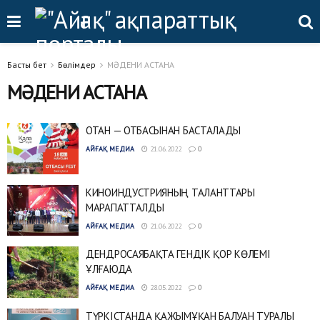
Басты бет
Бөлімдер
МӘДЕНИ АСТАНА
МӘДЕНИ АСТАНА
ОТАН — ОТБАСЫНАН БАСТАЛАДЫ
АЙҒАҚ МЕДИА
21.06.2022
0
КИНОИНДУСТРИЯНЫҢ ТАЛАНТТАРЫ
МАРАПАТТАЛДЫ
АЙҒАҚ МЕДИА
21.06.2022
0
ДЕНДРОСАЯБАҚТА ГЕНДІК ҚОР КӨЛЕМІ
ҰЛҒАЮДА
АЙҒАҚ МЕДИА
28.05.2022
0
ТҮРКІСТАНДА ҚАЖЫМҰҚАН БАЛУАН ТУРАЛЫ