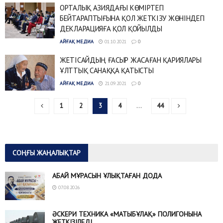
ОРТАЛЫҚ АЗИЯДАҒЫ КӨМІРТЕГІ
БЕЙТАРАПТЫҒЫНА ҚОЛ ЖЕТКІЗУ ЖӨНІНДЕГІ
ДЕКЛАРАЦИЯҒА ҚОЛ ҚОЙЫЛДЫ
АЙҒАҚ МЕДИА
01.10.2021
0
ЖЕТІСАЙДЫҢ ҒАСЫР ЖАСАҒАН ҚАРИЯЛАРЫ
ҰЛТТЫҚ САНАҚҚА ҚАТЫСТЫ
АЙҒАҚ МЕДИА
21.09.2021
0
1
2
3
4
…
44
СОҢҒЫ ЖАҢАЛЫҚТАР
АБАЙ МҰРАСЫН ҰЛЫҚТАҒАН ДОДА
07.08.2026
ӘСКЕРИ ТЕХНИКА «МАТЫБҰЛАҚ» ПОЛИГОНЫНА
ЖЕТКІЗІЛЕДІ