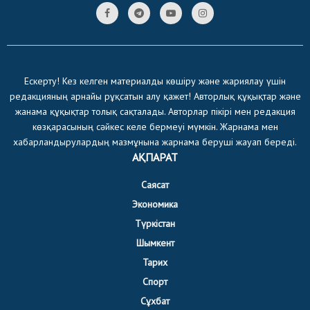
Ескерту! Кез келген материалды көшіру және жариялау үшін
редакцияның арнайы рұқсатын алу қажет! Авторлық құқықтар және
жанама құқықтар толық сақталады. Авторлар пікірі мен редакция
көзқарасының сәйкес келе бермеуі мүмкін. Жарнама мен
хабарландырулардың мазмұнына жарнама беруші жауап береді.
АҚПАРАТ
Саясат
Экономика
Түркістан
Шымкент
Тарих
Спорт
Сұхбат