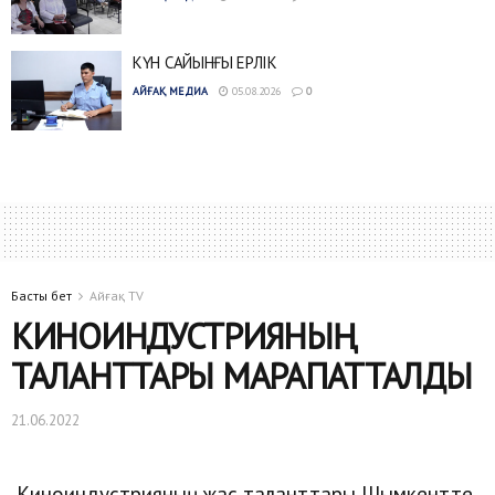
КҮН САЙЫНҒЫ ЕРЛІК
АЙҒАҚ МЕДИА
05.08.2026
0
Басты бет
Айғақ TV
КИНОИНДУСТРИЯНЫҢ
ТАЛАНТТАРЫ МАРАПАТТАЛДЫ
21.06.2022
Киноиндустрияның жас таланттары Шымкентте