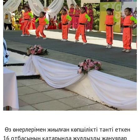
Өз өнерлерімен жиылған көпшілікті тәнті еткен
16 отбасының қатарында жұлдызды жанұялар