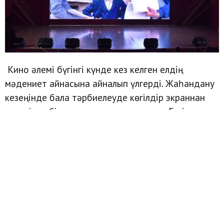
Кино әлемі бүгінгі күнде кез келген елдің
мәдениет айнасына айналып үлгерді. Жаһандану
кезеңінде бала тәрбиелеуде көгілдір экраннан
келетін әрбір туындының маңызы зор. Бүгінде
жастар арасында кітап бетіне үңіліп отырудан
қарағанда, тарих беттеріне сіңген шынайы
оқиғаларды кинофильмдер мен
мультфильмдерден қарауға қызығушылық артып
отыр. Осы мақсатта ұйымдастырылған Shymkent
Nomad Film Fest атты қысқаметражды фильмдер
байқауы Шымкентте Жастар ресурстық
орталығында қорытындыланды. Байқаудың