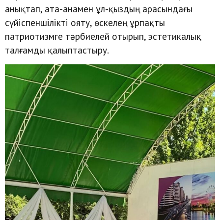
анықтап, ата-анамен ұл-қыздың арасындағы
сүйіспеншілікті ояту, өскелең ұрпақты
патриотизмге тәрбиелей отырып, эстетикалық
талғамды қалыптастыру.