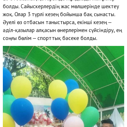
болды. Сайыскерлердің жас мөлшерінде шектеу
жоқ. Олар 3 түрлі кезең бойынша бақ сынасты.
Әуелі өз отбасын таныстырса, екінші кезең —
әділ-қазылар алқасын өнерлерімен сүйсіндіру, ең
соңғы бөлім — спорттық бәсеке болды.