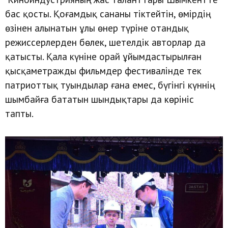
бас қосты. Қоғамдық сананы тіктейтін, өмірдің
өзінен алынатын ұлы өнер түріне отандық
режиссерлерден бөлек, шетелдік авторлар да
қатысты. Қала күніне орай ұйымдастырылған
қысқаметражды фильмдер фестивалінде тек
патриоттық туындылар ғана емес, бүгінгі күннің
шымбайға бататын шындықтары да көрініс
тапты.