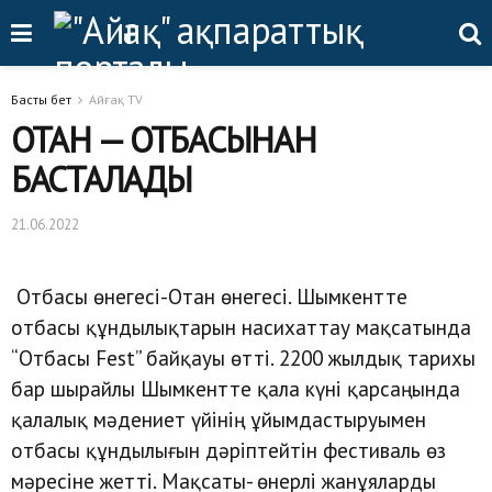
Басты бет
Айғақ TV
ОТАН — ОТБАСЫНАН
БАСТАЛАДЫ
21.06.2022
Отбасы өнегесі-Отан өнегесі. Шымкентте
отбасы құндылықтарын насихаттау мақсатында
“Отбасы Fest” байқауы өтті. 2200 жылдық тарихы
бар шырайлы Шымкентте қала күні қарсаңында
қалалық мәдениет үйінің ұйымдастыруымен
отбасы құндылығын дәріптейтін фестиваль өз
мәресіне жетті. Мақсаты- өнерлі жанұяларды