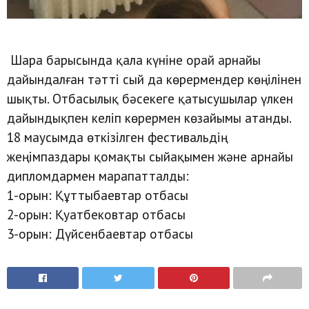
Шара барысында қала күніне орай арнайы
дайындалған тәтті сый да көрермендер көңілінен
шықты. Отбасылық бәсекеге қатысушылар үлкен
дайындықпен келіп көрермен көзайымы атанды.
18 маусымда өткізілген фестивальдің
жеңімпаздары қомақты сыйақымен және арнайы
дипломдармен марапатталды:
1-орын: Құттыбаевтар отбасы
2-орын: Қуатбековтар отбасы
3-орын: Дүйсенбаевтар отбасы