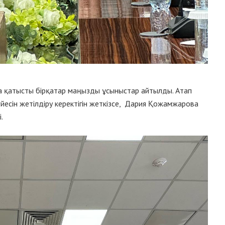
 қатысты бірқатар маңызды ұсыныстар айтылды. Атап
есін жетілдіру керектігін жеткізсе, Дария Қожамжарова
.