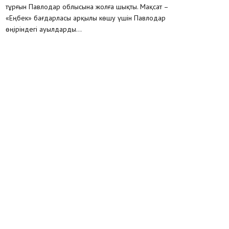
тұрғын Павлодар облысына жолға шықты. Мақсат –
«Еңбек» бағдарласы арқылы көшу үшін Павлодар
өңіріндегі ауылдарды...