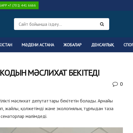
PP +7 (701) 441 6666
КІСТАН
МӘДЕНИ АСТАНА
ЖОБАЛАР
ДЕНСАУЛЫҚ
СПО
КОДЫН МӘСЛИХАТ БЕКІТЕДІ
0
лікті мәслихат депутаттары бекітетін болады. Арнайы
, жайлы, қолжетімді және экологиялық тұрғыдан таза
н сенаторлар мәлімдеді.