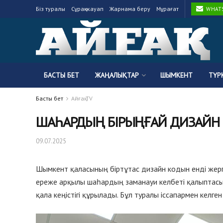
Біз туралы
Сұрақ-жауап
Жарнама беру
Мұрағат
WHATSA
БАСТЫ БЕТ
ЖАҢАЛЫҚТАР
ШЫМКЕНТ
ТҮР
Басты бет
Айғақ TV
ШАҺАРДЫҢ БІРЫҢҒАЙ ДИЗАЙН 
09.07.2025
Шымкент қаласының біртұтас дизайн кодын енді жергі
ереже арқылы шаһардың заманауи келбеті қалыптасып
қала кеңістігі құрылады. Бұл туралы іссапармен келге