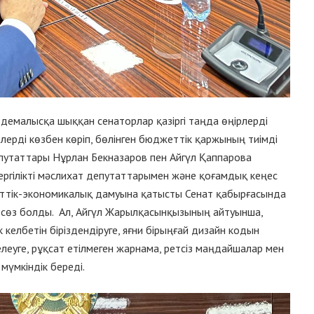
емалысқа шыққан сенаторлар қазіргі таңда өңірлерді
лерді көзбен көріп, бөлінген бюджеттік қаржының тиімді
путаттары Нұрлан Бекназаров пен Айгүл Қаппарова
ергілікті мәслихат депутаттарымен және қоғамдық кеңес
еттік-экономикалық дамуына қатысты Сенат қабырғасында
сөз болды. Ал, Айгүл Жарылқасынқызының айтуынша,
к келбетін біріздендіруге, яғни бірыңғай дизайн кодын
леуге, рұқсат етілмеген жарнама, ретсіз маңдайшалар мен
мүмкіндік береді.