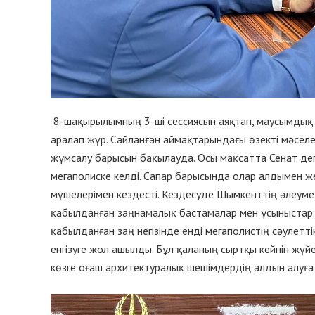
8-шақырылымның 3-ші сессиясын аяқтап, маусымдық д
аралап жүр. Сайланған аймақтарындағы өзекті мәселе
жұмсалу барысын бақылауда. Осы мақсатта Сенат де
мегаполиске келді. Сапар барысында олар алдымен ж
мүшелерімен кездесті. Кездесуде Шымкенттің әлеум
қабылданған заңнамалық бастамалар мен ұсыныстар 
қабылданған заң негізінде енді мегаполистің сәулетті
енгізуге жол ашылды. Бұл қаланың сыртқы кейпін жүйе
көзге оғаш архитектуралық шешімдердің алдын алуға 