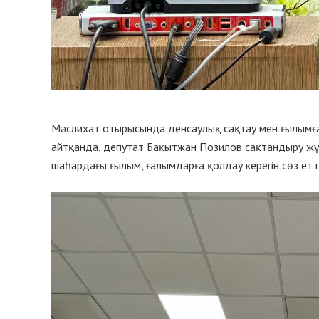
Мәслихат отырысында денсаулық сақтау мен ғылымға
айтқанда, депутат Бақытжан Позилов сақтандыру жүй
шаһардағы ғылым, ғалымдарға қолдау керегін сөз етті