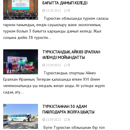
БАҒЫТТА ДАМЫП КЕЛЕДІ
13.10.2021
0
Түркістан облысында туризм саласы
тарихи-танымдық, емдік-сауықтыру және экологиялық
туризм болып 3 бағытта қарқынды дамып келеді. Жыл
соңына дейін 38 туристік...
ТҮРКІСТАНДЫҚ АЙКӨЗ ЕРАЛХАН
ƏЛЕМДІ МОЙЫНДАТТЫ
22.09.2021
0
Түркістандық спортшы Айкөз
Ералхан Иранның Тегеран қаласында өткен XVI Әлем
чемпионатында үш медаль жеңіп алды. Ат үстінде жүріп
садақ ату...
ТҮРКІСТАННАН 30 АДАМ
ПАВЛОДАРҒА ЖОЛҒА ШЫҚТЫ
22.09.2021
0
Бүгін Түркістан облысынан бір топ