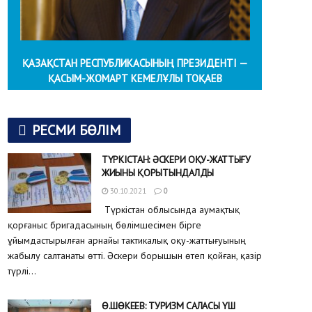
ҚАЗАҚСТАН РЕСПУБЛИКАСЫНЫҢ ПРЕЗИДЕНТІ —
ҚАСЫМ-ЖОМАРТ КЕМЕЛҰЛЫ ТОҚАЕВ
РЕСМИ БӨЛІМ
ТҮРКІСТАН: ӘСКЕРИ ОҚУ-ЖАТТЫҒУ
ЖИЫНЫ ҚОРЫТЫНДАЛДЫ
30.10.2021
0
Түркістан облысында аумақтық
қорғаныс бригадасының бөлімшесімен бірге
ұйымдастырылған арнайы тактикалық оқу-жаттығуының
жабылу салтанаты өтті. Әскери борышын өтеп қойған, қазір
түрлі...
Ө.ШӨКЕЕВ: ТУРИЗМ САЛАСЫ ҮШ