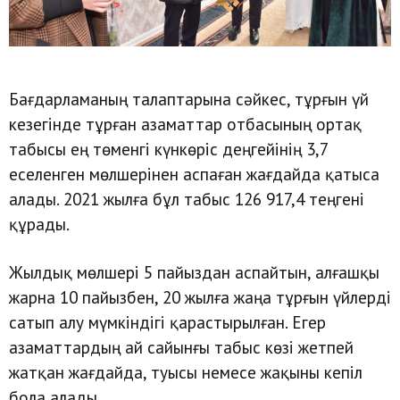
Бағдарламаның талаптарына сәйкес, тұрғын үй
кезегінде тұрған азаматтар отбасының ортақ
табысы ең төменгі күнкөріс деңгейінің 3,7
еселенген мөлшерінен аспаған жағдайда қатыса
алады. 2021 жылға бұл табыс 126 917,4 теңгені
құрады.
Жылдық мөлшері 5 пайыздан аспайтын, алғашқы
жарна 10 пайызбен, 20 жылға жаңа тұрғын үйлерді
сатып алу мүмкіндігі қарастырылған. Егер
азаматтардың ай сайынғы табыс көзі жетпей
жатқан жағдайда, туысы немесе жақыны кепіл
бола алады.