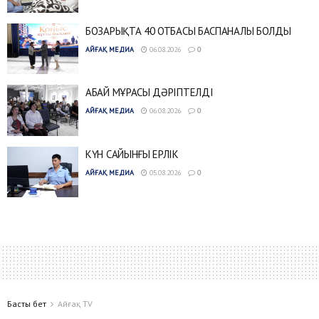
БОЗАРЫҚТА 40 ОТБАСЫ БАСПАНАЛЫ БОЛДЫ
АЙҒАҚ МЕДИА
06.08.2026
0
АБАЙ МҰРАСЫ ДӘРІПТЕЛДІ
АЙҒАҚ МЕДИА
06.08.2026
0
КҮН САЙЫНҒЫ ЕРЛІК
АЙҒАҚ МЕДИА
05.08.2026
0
Басты бет
Айғақ TV