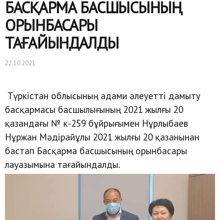
БАСҚАРМА БАСШЫСЫНЫҢ
ОРЫНБАСАРЫ
ТАҒАЙЫНДАЛДЫ
22.10.2021
Түркістан облысының адами әлеуетті дамыту
басқармасы басшылығының 2021 жылғы 20
қазандағы № к-259 бұйрығымен Нұрлыбаев
Нұржан Мәдірайұлы 2021 жылғы 20 қазанынан
бастап Басқарма басшысының орынбасары
лауазымына тағайындалды.