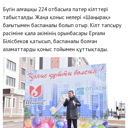
Бүгін алғашқы 224 отбасыға пәтер кілттері
табысталды. Жаңа қоныс иелері «Шаңырақ»
бағытымен баспаналы болып отыр. Кілт тапсыру
рәсіміне қала әкімінің орынбасары Ерғали
Білісбеков қатысып, баспаналы болған
азаматтарды қоныс тойымен құттықтады.