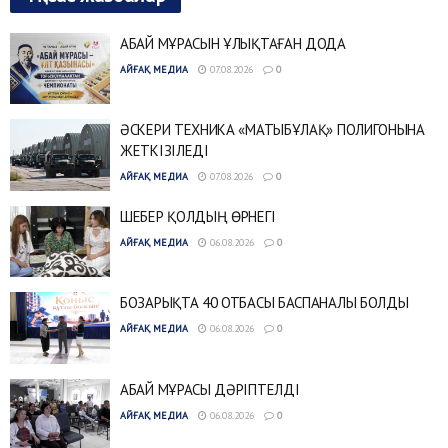
АБАЙ МҰРАСЫН ҰЛЫҚТАҒАН ДОДА
АЙҒАҚ МЕДИА
07.08.2026
0
ӘСКЕРИ ТЕХНИКА «МАТЫБҰЛАҚ» ПОЛИГОНЫНА
ЖЕТКІЗІЛЕДІ
АЙҒАҚ МЕДИА
07.08.2026
0
ШЕБЕР ҚОЛДЫҢ ӨРНЕГІ
АЙҒАҚ МЕДИА
06.08.2026
0
БОЗАРЫҚТА 40 ОТБАСЫ БАСПАНАЛЫ БОЛДЫ
АЙҒАҚ МЕДИА
06.08.2026
0
АБАЙ МҰРАСЫ ДӘРІПТЕЛДІ
АЙҒАҚ МЕДИА
06.08.2026
0