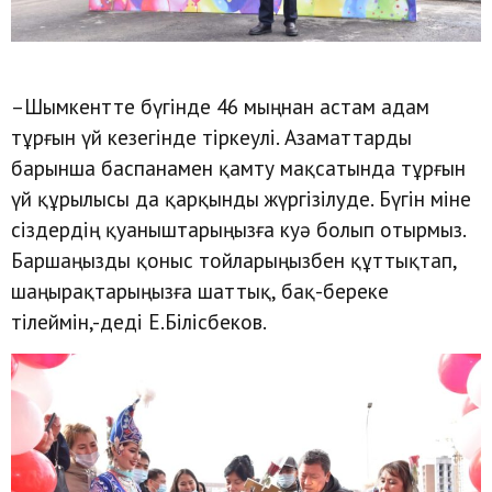
–Шымкентте бүгінде 46 мыңнан астам адам
тұрғын үй кезегінде тіркеулі. Азаматтарды
барынша баспанамен қамту мақсатында тұрғын
үй құрылысы да қарқынды жүргізілуде. Бүгін міне
сіздердің қуаныштарыңызға куә болып отырмыз.
Баршаңызды қоныс тойларыңызбен құттықтап,
шаңырақтарыңызға шаттық, бақ-береке
тілеймін,-деді Е.Білісбеков.