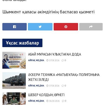
Шымкент қаласы әкімдігінің баспасөз қызметі
Ұқсас жазбалар
АБАЙ МҰРАСЫН ҰЛЫҚТАҒАН ДОДА
АЙҒАҚ МЕДИА
07.08.2026
0
ӘСКЕРИ ТЕХНИКА «МАТЫБҰЛАҚ» ПОЛИГОНЫНА
ЖЕТКІЗІЛЕДІ
АЙҒАҚ МЕДИА
07.08.2026
0
ШЕБЕР ҚОЛДЫҢ ӨРНЕГІ
АЙҒАҚ МЕДИА
06.08.2026
0