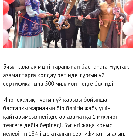
Биыл қала әкімдігі тарапынан баспанаға мұқтаж
азаматтарға қолдау ретінде тұрғын үй
сертификатына 500 миллион теңге бөлінді.
Ипотекалық тұрғын үй қарызы бойынша
бастапқы жарнаның бір бөлігін жабу үшін
қайтарымсыз негізде әр азаматқа 1 миллион
теңгеге дейін беріледі. Бүгінгі жаңа қоныс
иелерінің 184-і де аталған сертификатты алып,