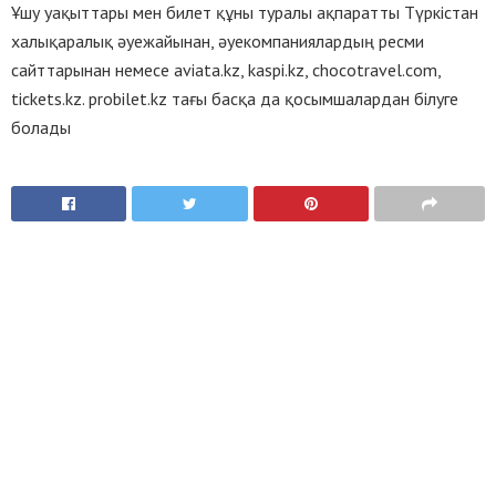
Ұшу уақыттары мен билет құны туралы ақпаратты Түркістан
халықаралық әуежайынан, әуекомпаниялардың ресми
сайттарынан немесе aviata.kz, kaspi.kz, chocotravel.com,
tickets.kz. probilet.kz тағы басқа да қосымшалардан білуге
болады
Ұқсас жазбалар
АБАЙ МҰРАСЫН ҰЛЫҚТАҒАН ДОДА
АЙҒАҚ МЕДИА
07.08.2026
0
ӘСКЕРИ ТЕХНИКА «МАТЫБҰЛАҚ» ПОЛИГОНЫНА
ЖЕТКІЗІЛЕДІ
АЙҒАҚ МЕДИА
07.08.2026
0