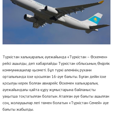
Түркістан халықаралық әуежайында «Түркістан – Өскемен»
рейсі ашылды, деп хабарлайды Түркістан облысының Өңірлік
коммуникацилар қызметі. Бұл түркі әлемінің рухани
орталығында іске қосылған 16-әуе бағыты. Бұған дейін іске
қосылуы керек болған авиарейс Өскемен халықаралық
әуежайындағы қайта құру жұмыстарына байланысты
уақытша тоқтатылған болатын. Аталған әуе бағыты ашылған
соң, жолаушылар легі төмен болатын «Түркістан-Семей» әуе
бағыты жабылды.