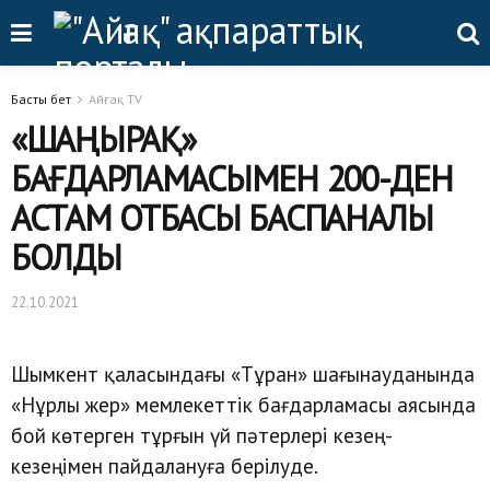
Басты бет
Айғақ TV
«ШАҢЫРАҚ»
БАҒДАРЛАМАСЫМЕН 200-ДЕН
АСТАМ ОТБАСЫ БАСПАНАЛЫ
БОЛДЫ
22.10.2021
Шымкент қаласындағы «Тұран» шағынауданында
«Нұрлы жер» мемлекеттік бағдарламасы аясында
бой көтерген тұрғын үй пәтерлері кезең-
кезеңімен пайдалануға берілуде.