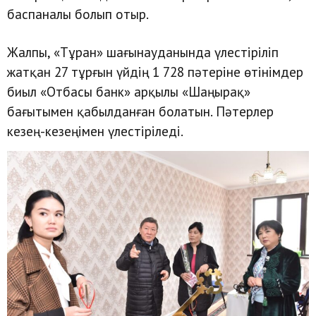
баспаналы болып отыр.
Жалпы, «Тұран» шағынауданында үлестіріліп
жатқан 27 тұрғын үйдің 1 728 пәтеріне өтінімдер
биыл «Отбасы банк» арқылы «Шаңырақ»
бағытымен қабылданған болатын. Пәтерлер
кезең-кезеңімен үлестіріледі.