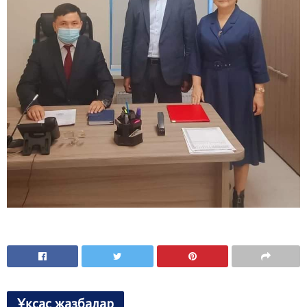
Ұқсас жазбалар