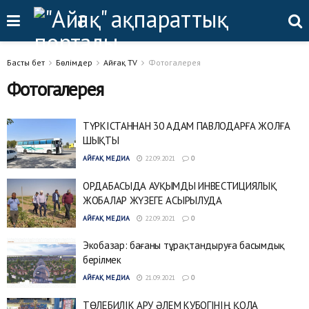
Басты бет
Бөлімдер
Айғақ TV
Фотогалерея
Фотогалерея
ТҮРКІСТАННАН 30 АДАМ ПАВЛОДАРҒА ЖОЛҒА
ШЫҚТЫ
АЙҒАҚ МЕДИА
22.09.2021
0
ОРДАБАСЫДА АУҚЫМДЫ ИНВЕСТИЦИЯЛЫҚ
ЖОБАЛАР ЖҮЗЕГЕ АСЫРЫЛУДА
АЙҒАҚ МЕДИА
22.09.2021
0
Экобазар: бағаны тұрақтандыруға басымдық
берілмек
АЙҒАҚ МЕДИА
21.09.2021
0
ТӨЛЕБИЛІК АРУ ӘЛЕМ КУБОГІНІҢ ҚОЛА