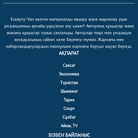
Ескерту! Кез келген материалды көшіру және жариялау үшін
редакцияның арнайы рұқсатын алу қажет! Авторлық құқықтар және
жанама құқықтар толық сақталады. Авторлар пікірі мен редакция
көзқарасының сәйкес келе бермеуі мүмкін. Жарнама мен
хабарландырулардың мазмұнына жарнама беруші жауап береді.
АҚПАРАТ
Саясат
Экономика
Түркістан
Шымкент
Тарих
Спорт
Сұхбат
Айғақ TV
БІЗБЕН БАЙЛАНЫС