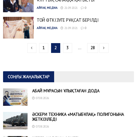
АЙҒАҚ МЕДИА
21.09.2021
0
ТОЙ ӨТКІЗУГЕ РҰҚСАТ БЕРІЛДІ
АЙҒАҚ МЕДИА
21.09.2021
0
1
2
3
…
28
СОҢҒЫ ЖАҢАЛЫҚТАР
АБАЙ МҰРАСЫН ҰЛЫҚТАҒАН ДОДА
07.08.2026
ӘСКЕРИ ТЕХНИКА «МАТЫБҰЛАҚ» ПОЛИГОНЫНА
ЖЕТКІЗІЛЕДІ
07.08.2026