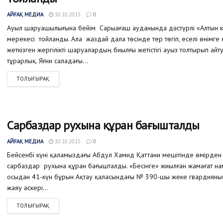
АЙҒАҚ МЕДИА
30.10.2015
0
Ауыл шаруашылығына бейім Сарыағаш ауданында дәстүрлі «Алтын к
мерекесі тойланды. Ала жаздай дала төсінде тер төгіп, еселі өнімге 
жеткізген жергілікті шаруалардың биылғы жетістігі ауыз толтырып айт
тұрарлық. Яғни саладағы...
ТОЛЫҒЫРАҚ
Сарбаздар рухына құран бағышталды
АЙҒАҚ МЕДИА
30.10.2015
0
Бейсенбі күні қаламыздағы Абдул Хамид Қаттани мешітінде өмірден
сарбаздар рухына құран бағышталды. «Бесінге» жиылған жамағат на
осыдан 41-күн бұрын Ақтау қаласындағы № 390-шы жеке гвардияның
жаяу әскері...
ТОЛЫҒЫРАҚ