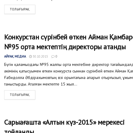
ТОЛЫҒЫРАҚ
Конкурстан сүрінбей өткен Айман Қамбар
№95 орта мектептің директоры атанды
АЙҒАҚ МЕДИА
30.10.2015
0
Бүгін қаламыздағы №95 жалпы орта мектебіне директор тағайындалд
әкімінің қатысуымен өткен конкурста сыннан сүрінбей өткен Айман 
Ғабидолла Әбдірахымовтың өзі орынтағына апарып отырғызып, ұжы
таныстырды. Аталған мектепте 15 жыл...
ТОЛЫҒЫРАҚ
Сарыағашта «Алтын күз-2015» мерекесі
тойланды