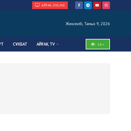
АЙҒАҚ ONLINE
Жексенбі, Тамыз 9, 2026
РТ
СҰХБАТ
АЙҒАҚ TV
16+