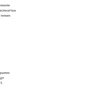
рекелік
әслихаттың
 тепкен
парымен
ұрт
№5