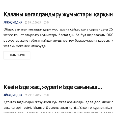
Қаланы көгалдандыру жұмыстары қарқы
АЙҒАҚ МЕДИА
29.10.2015
0
Облыс аумағын көгалдандыру жоспарына сәйкес қала сыртындағы 25
жерге көшет отырғызу жұмыстары басталды. Ал бұл шараларды ОҚО
ресурстар және табиғат пайдалануды реттеу басқармасына қарасты 
желек» мекемесі атқаруда....
ТОЛЫҒЫРАҚ
Көзімізде жас, жүрегімізде сағыныш…
АЙҒАҚ МЕДИА
29.10.2015
0
Қатыгез тағдырдың жазуымен сұм ажал арамыздан адал дос, қимас 
ақкөңіл әріптесіміз Ықтияр Досовты алып кетті... Үлкенге құрмет, кішіг
көрсетіп, барша жанды бауырындай көретін сыйлы жан ұзақ жылдар "