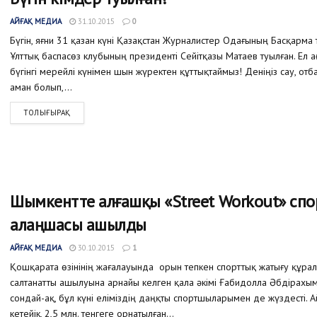
АЙҒАҚ МЕДИА
31.10.2015
0
Бүгін, яғни 31 қазан күні Қазақстан Журналистер Одағының Басқарма 
Ұлттық баспасөз клубының президенті Сейітқазы Матаев туылған. Ел а
бүгінгі мерейлі күнімен шын жүректен құттықтаймыз! Деніңіз сау, от
аман болып,...
ТОЛЫҒЫРАҚ
Шымкентте алғашқы «Street Workout» сп
алаңшасы ашылды
АЙҒАҚ МЕДИА
30.10.2015
1
Қошқарата өзінінің жағалауында орын тепкен спорттық жатығу құр
салтанатты ашылуына арнайы келген қала әкімі Ғабидолла Әбдірахы
сондай-ақ, бұл күні еліміздің даңқты спортшыларымен де жүздесті. 
кетейік, 2,5 млн. тенгеге орнатылған...