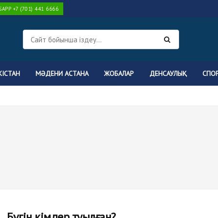
PP +7 (701) 441 6666
КІСТАН
МӘДЕНИ АСТАНА
ЖОБАЛАР
ДЕНСАУЛЫҚ
СПО
Бүгін кімдер туылған?