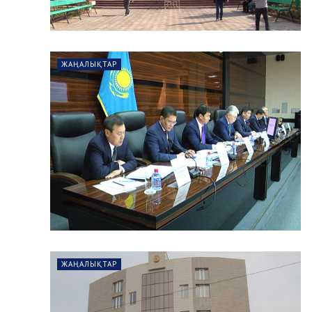
ЖАҢАЛЫҚТАР
ЖАҢАЛЫҚТАР