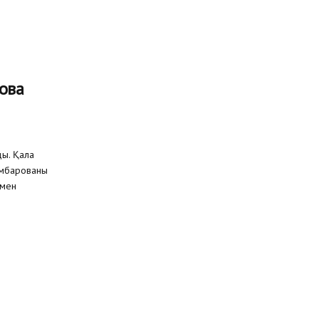
ова
ы. Қала
Қамбарованы
ммен