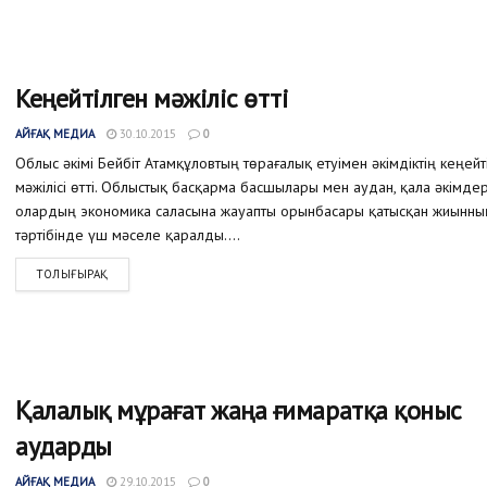
Кеңейтілген мәжіліс өтті
АЙҒАҚ МЕДИА
30.10.2015
0
Облыс әкімі Бейбіт Атамқұловтың төрағалық етуімен әкімдіктің кеңейт
мәжілісі өтті. Облыстық басқарма басшылары мен аудан, қала әкімде
олардың экономика саласына жауапты орынбасары қатысқан жиынны
тәртібінде үш мәселе қаралды....
ТОЛЫҒЫРАҚ
Қалалық мұрағат жаңа ғимаратқа қоныс
аударды
АЙҒАҚ МЕДИА
29.10.2015
0