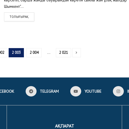
Шымкент"...
ТОЛЫҒЫРАҚ
002
2 003
2 004
…
2 021
CEBOOK
TELEGRAM
YOUTUBE
АҚПАРАТ