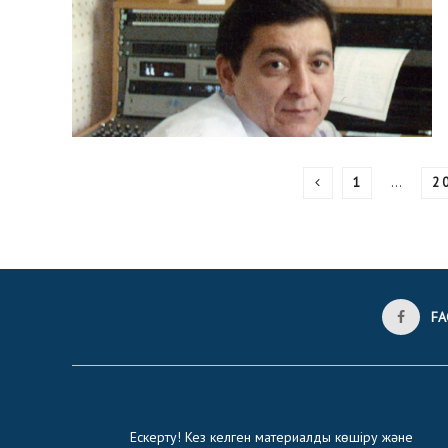
1
…
2 
FA
Ескерту! Кез келген материалды көшіру және