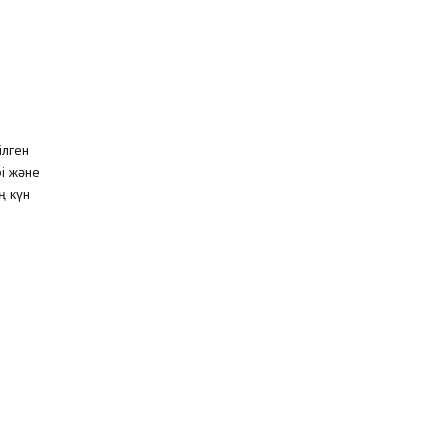
ілген
рі және
ң күн