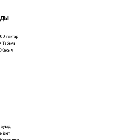
нды
00 гектар
 Табиғи
«Жасыл
бауыр,
е ізет
Қазақстан-