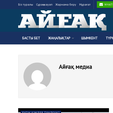
Біз туралы
Сұрақ-жауап
Жарнама беру
Мұрағат
WHATSA
БАСТЫ БЕТ
ЖАҢАЛЫҚТАР
ШЫМКЕНТ
ТҮР
Айғақ медиа
БҮГІН КІМДЕР ТУЫЛҒАН?