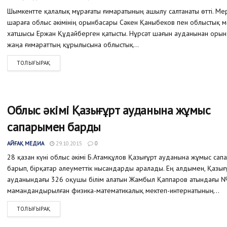
Шымкентте қалалық мұрағаты ғимаратының ашылу салтанаты өтті. Ме
шараға облыс әкімінің орынбасары Сәкен Қаныбеков пен облыстық м
хатшысы Ержан Құдайберген қатысты. Нұрсәт шағын ауданынан орын
жаңа ғимараттың құрылысына облыстық...
ТОЛЫҒЫРАҚ
Облыс әкімі Қазығұрт ауданына жұмыс
сапарымен барды
АЙҒАҚ МЕДИА
29.10.2015
0
28 қазан күні облыс әкімі Б.Атамқұлов Қазығұрт ауданына жұмыс са
барып, бірқатар әлеуметтік нысандарды аралады. Ең алдымен, Қазығ
ауданындағы 326 оқушы білім алатын Жамбыл Қаппаров атындағы 
мамандандырылған физика-математикалық мектеп-интернатының...
ТОЛЫҒЫРАҚ