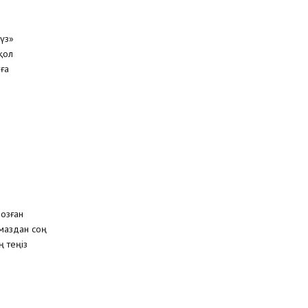
үз»
қол
уға
 озған
маздан соң
 теңіз