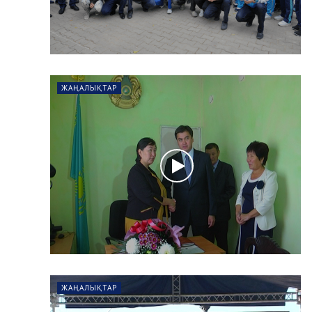
ЖАҢАЛЫҚТАР
ЖАҢАЛЫҚТАР