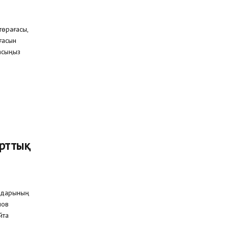
төрағасы,
ғасын
басыңыз
орттық
алдарының
мов
Айта