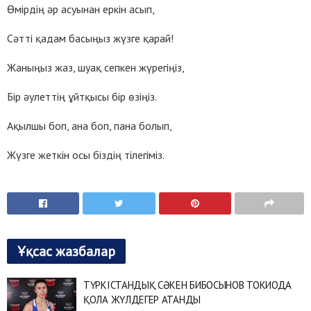
Өмірдің әр асуынан еркін асып,
Сәтті қадам басыңыз жүзге қарай!
Жаныңыз жаз, шуақ сепкен жүрегіңіз,
Бір әулеттің ұйтқысы бір өзіңіз.
Ақылшы боп, ана боп, пана болып,
Жүзге жеткін осы біздің тілегіміз.
Ұқсас жазбалар
ТҮРКІСТАНДЫҚ СӘКЕН БИБОСЫНОВ ТОКИОДА
ҚОЛА ЖҮЛДЕГЕР АТАНДЫ