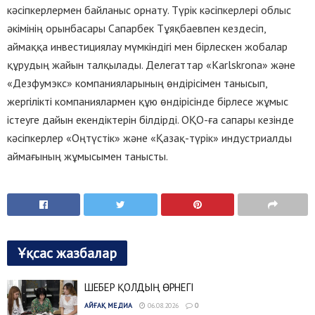
кәсіпкерлермен байланыс орнату. Түрік кәсіпкерлері облыс
әкімінің орынбасары Сапарбек Тұяқбаевпен кездесіп,
аймаққа инвестициялау мүмкіндігі мен бірлескен жобалар
құрудың жайын талқылады. Делегаттар «Karlskrona» және
«Дезфумэкс» компанияларының өндірісімен танысып,
жергілікті компаниялармен құю өндірісінде бірлесе жұмыс
істеуге дайын екендіктерін білдірді. ОҚО-ға сапары кезінде
кәсіпкерлер «Оңтүстік» және «Қазақ-түрік» индустриалды
аймағының жұмысымен танысты.
Ұқсас жазбалар
ШЕБЕР ҚОЛДЫҢ ӨРНЕГІ
АЙҒАҚ МЕДИА
06.08.2026
0