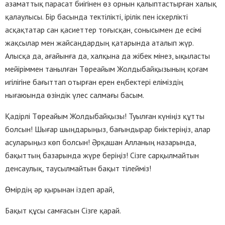
азаматтық парасат биігінен өз орнын қалыптастырған халық
қалаулысы. Бір басында тектілікті, ірілік пен іскерлікті
асқақтатар сан қасиеттер тоғысқан, сонысымен де есімі
жақсылар мен жайсаңдардың қатарында аталып жүр.
Алысқа да, ағайынға да, халқына да жібек мінез, ықыласты
мейіріммен танылған Төреайым Жолдыбайқызының қоғам
игілігіне бағыттап отырған ерен еңбектері еліміздің
нығаюында өзіндік үлес салмағы басым.
Қадірлі Төреайым Жолдыбайқызы! Туылған күніңіз құтты
болсын! Шығар шыңдарыңыз, бағындырар биіктеріңіз, алар
асуларыңыз көп болсын! Әрқашан Алланың назарында,
бақыттың базарында жүре беріңіз! Сізге сарқылмайтын
денсаулық, таусылмайтын бақыт тілейміз!
Өмірдің әр қырынан іздеп арай,
Бақыт құсы самғасын Сізге қарай.