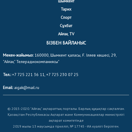
Шымкент
Тарих
Спорт
Сұхбат
Айғақ TV
БІЗБЕН БАЙЛАНЫС
Мекен-жайымыз:
160000, Шымкент қаласы, Ғ. Іляев көшесі, 29,
"Айғақ" Телерадиокомпаниясы"
Тел.:
+7 725 221 36 11, +7 725 230 07 25
Email:
aigak@mail.ru
© 2015-2020. "Айғақ" ақпараттық порталы. Барлық құқықтар сақталған.
Қазақстан Республикасы Ақпарат және Коммуникациялар министрлігі
ақпарат комитетінде
2019 жылы 13 маусымда тіркеліп, № 17745 - ИА куәлігі берілген.