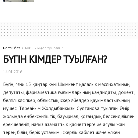
Басты бет
Бүгін кімдер туылған?
БҮГІН КІМДЕР ТУЫЛҒАН?
14.01.2016
Бүгін, яғни 15 қаңтар күні Шымкент қалалық мәслихатының
депутаты, фармацевтика ғылымдарының кандидаты, доцент,
белгілі кәсіпкер, облыстық іскер әйелдер қауымдастығының
мүшесі Төреайым Жолдыбайқызы Сұлтанова туылған. Өмір
жолында еңбексүйгіштік, бауырмал, қоғамдық белсенділікпен
ерекшеленіп, нағыз азаматтық қасиеттерге ие аяулы жан
терең білім, берік ұстаным, іскерлік қабілет және үлкен