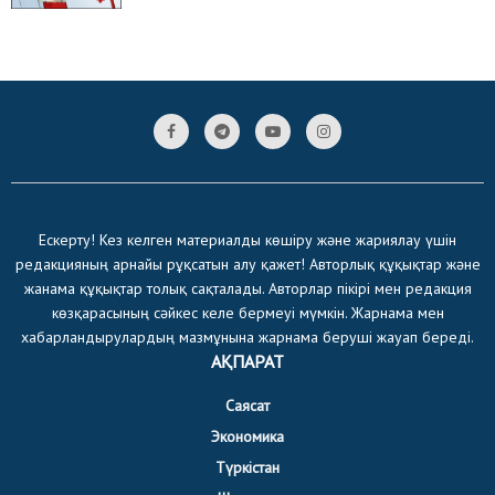
Ескерту! Кез келген материалды көшіру және жариялау үшін
редакцияның арнайы рұқсатын алу қажет! Авторлық құқықтар және
жанама құқықтар толық сақталады. Авторлар пікірі мен редакция
көзқарасының сәйкес келе бермеуі мүмкін. Жарнама мен
хабарландырулардың мазмұнына жарнама беруші жауап береді.
АҚПАРАТ
Саясат
Экономика
Түркістан