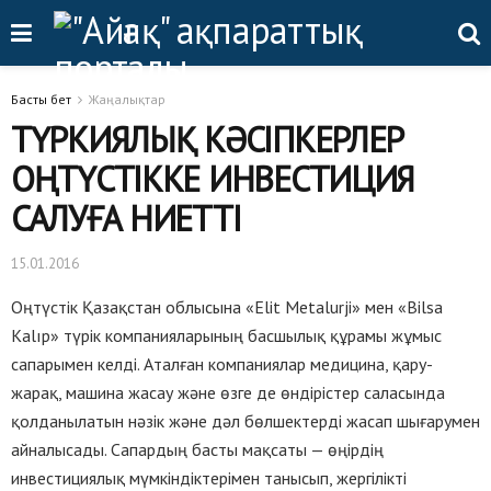
Басты бет
Жаңалықтар
ТҮРКИЯЛЫҚ КӘСІПКЕРЛЕР
ОҢТҮСТІККЕ ИНВЕСТИЦИЯ
САЛУҒА НИЕТТІ
15.01.2016
Оңтүстік Қазақстан облысына «Elit Metalurji» мен «Bilsa
Kalıp» түрік компанияларының басшылық құрамы жұмыс
сапарымен келді. Аталған компаниялар медицина, қару-
жарақ, машина жасау және өзге де өндірістер саласында
қолданылатын нәзік және дәл бөлшектерді жасап шығарумен
айналысады. Сапардың басты мақсаты — өңірдің
инвестициялық мүмкіндіктерімен танысып, жергілікті