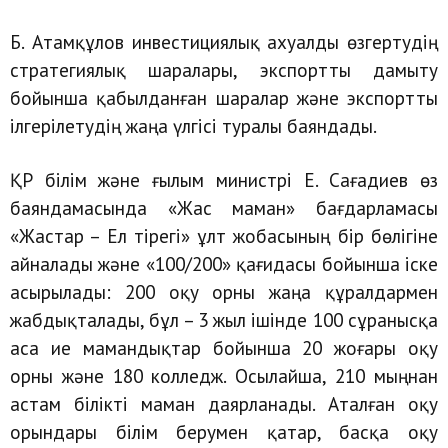
Б. Атамқұлов инвестициялық ахуалды өзгертудің
стратегиялық шаралары, экспортты дамыту
бойынша қабылданған шаралар және экспортты
ілгерілетудің жаңа үлгісі туралы баяндады.
ҚР білім және ғылым министрі Е. Сағадиев өз
баяндамасында «Жас маман» бағдарламасы
«Жастар – Ел тірегі» ұлт жобасының бір бөлігіне
айналады және «100/200» қағидасы бойынша іске
асырылады: 200 оқу орны жаңа құралдармен
жабдықталады, бұл – 3 жыл ішінде 100 сұранысқа
аса ие мамандықтар бойынша 20 жоғары оқу
орны және 180 колледж. Осылайша, 210 мыңнан
астам білікті маман даярланады. Аталған оқу
орындары білім берумен қатар, басқа оқу