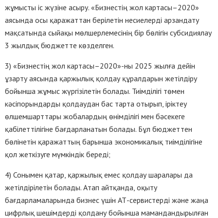
жұмысты іс жүзіне асыру. «Бизнестің жол картасы–2020»
аясында осы қаражаттан берілетін несиелерді арзандату
мақсатында сыйақы мөлшерлемесінің бір бөлігін субсидиялау
3 жылдық бюджетте көзделген.
3) «Бизнестің жол картасы–2020»-ны 2025 жылға дейін
ұзарту аясында қаржылық қолдау құралдарын жетілдіру
бойынша жұмыс жүргізілетін болады. Тиімділігі төмен
кәсіпорындарды қолдаудан бас тарта отырып, іріктеу
өлшемшарттары жобалардың өнімділігі мен бәсекеге
қабілеттілігіне бағдарланатын болады. Бұл бюджеттен
бөлінетін қаражаттың барынша экономикалық тиімділігіне
қол жеткізуге мүмкіндік береді;
4) Сонымен қатар, қаржылық емес қолдау шаралары да
жетілдірілетін болады. Атап айтқанда, оқыту
бағдарламаларында бизнес үшін АТ-сервистерді және жаңа
цифрлық шешімдерді қолдану бойынша мамандандырылған