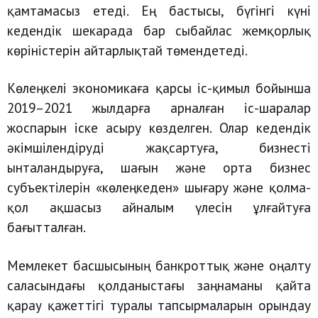
қамтамасыз етеді. Ең бастысы, бүгінгі күні
кедендік шекарада бар сыбайлас жемқорлық
көріністерін айтарлықтай төмендетеді.
Көлеңкелі экономикаға қарсы іс-қимыл бойынша
2019–2021 жылдарға арналған іс-шаралар
жоспарын іске асыру көзделген. Олар кедендік
әкімшілендіруді жақсартуға, бизнесті
ынталандыруға, шағын және орта бизнес
субъектілерін «көлеңкеден» шығару және қолма-
қол ақшасыз айналым үлесін ұлғайтуға
бағытталған.
Мемлекет басшысының банкроттық және оңалту
саласындағы қолданыстағы заңнаманы қайта
қарау қажеттігі туралы тапсырмаларын орындау