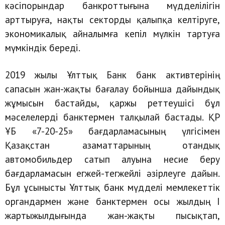
кәсіпорындар банкроттығына мүдделілігін
арттыруға, нақты секторды қалыпқа келтіруге,
экономикалық айналымға кепіл мүлкін тартуға
мүмкіндік береді.
2019 жылы Ұлттық Банк банк активтерінің
сапасын жан-жақты бағалау бойынша дайындық
жұмысын бастайды, қаржы реттеушісі бұл
мәселелерді банктермен талқылай бастады. ҚР
ҰБ «7-20-25» бағдарламасының үлгісімен
Қазақстан азаматтарының отандық
автомобильдер сатып алуына несие беру
бағдарламасын егжей-тегжейлі әзірлеуге дайын.
Бұл ұсынысты Ұлттық банк мүдделі мемлекеттік
органдармен және банктермен осы жылдың І
жартыжылдығында жан-жақты пысықтап,