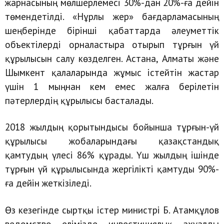
жарнасының мөлшерлемесі 30%-дан 20%-ға дейін
төмендетілді. «Нұрлы жер» бағдарламасының
шеңберінде бірінші қабаттарда әлеуметтік
объектілерді орналастыра отырып тұрғын үй
құрылысын салу көзделген. Астана, Алматы және
Шымкент қалаларында жұмыс істейтін жастар
үшін 1 мыңнан кем емес жалға берілетін
пәтерлердің құрылысы басталады.
2018 жылдың қорытындысы бойынша тұрғын-үй
құрылысы жобаларындағы қазақстандық
қамтудың үлесі 86% құрады. Үш жылдың ішінде
тұрғын үй құрылысында жергілікті қамтуды 90%-
ға дейін жеткізіледі.
Өз кезегінде сыртқы істер министрі Б. Атамқұлов
ведомство елімізде инвестициялық ахуалды