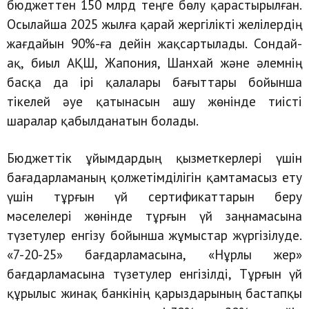
бюджеттен 150 млрд теңге бөлу қарастырылған.
Осылайша 2025 жылға қарай жергілікті желілердің
жағдайын 90%-ға дейін жақсартылады. Сондай-
ақ, биыл АҚШ, Жапония, Шанхай және әлемнің
басқа да ірі қалалары бағыттары бойынша
тікелей әуе қатынасын ашу жөнінде тиісті
шаралар қабылданатын болады.
Бюджеттік ұйымдардың қызметкерлері үшін
бағадарламаның қолжетімділігін қамтамасыз ету
үшін тұрғын үй сертификаттарын беру
мәселелері жөнінде тұрғын үй заңнамасына
түзетулер енгізу бойынша жұмыстар жүргізілуде.
«7-20-25» бағдарламасына, «Нұрлы жер»
бағдарламасына түзетулер енгізілді, Тұрғын үй
құрылыс жинақ банкінің қарыздарының бастапқы