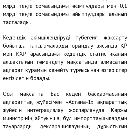
млрд теңге сомасындағы өсімпұлдары мен 0,1
млрд теңге сомасындағы айыппұлдары алынып
тасталады.
Кедендік әкімшілендіруді түбегейлі жақсарту
бойынша тапсырмаларды орындау аясында ҚР
мен ҚХР арасындағы кедендік статистиканың
алшақтығын төмендету мақсатында алмасатын
ақпарат құрамын кеңейту тұрғысынан өзгерістер
енгізілетін болады.
Осы мақсатта Бас кеден басқармасының
ақпараттық жүйесімен «Астана-1» ақпараттық
жүйесін интеграциялау жоспарлануда. Қаржы
министрінің айтуынша, бұл импорттаушылардың
тауарларды декларациялауының дұрыстығын