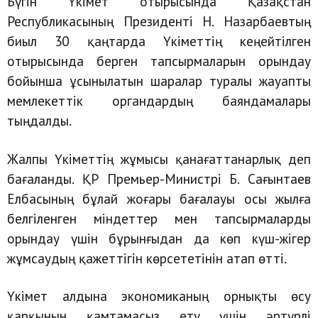
Бүгін Үкімет отырысында Қазақстан
Республикасының Президенті Н. Назарбаевтың
биыл 30 қаңтарда Үкіметтің кеңейтілген
отырысында берген тапсырмаларын орындау
бойынша ұсынылатын шаралар туралы жауапты
мемлекеттік органдардың баяндамалары
тыңдалды.
Жалпы Үкіметтің жұмысы қанағаттанарлық деп
бағаланды. ҚР Премьер-Министрі Б. Сағынтаев
Елбасының бұлай жоғары бағалауы осы жылға
белгіленген міндеттер мен тапсырмаларды
орындау үшін бұрынғыдан да көп күш-жігер
жұмсаудың қажеттігін көрсететінін атап өтті.
Үкімет алдына экономиканың орнықты өсу
қарқынын қамтамасыз ету үшін әртүрлі