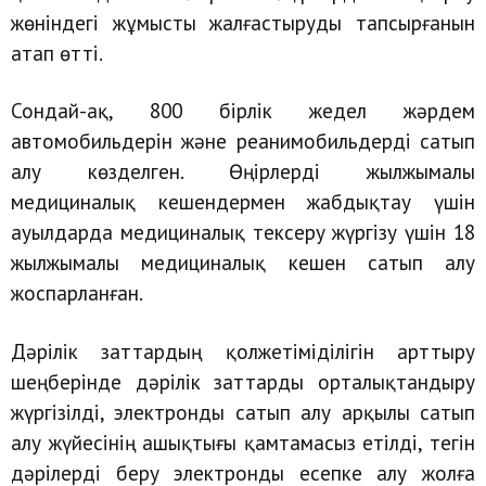
жөніндегі жұмысты жалғастыруды тапсырғанын
атап өтті.
Сондай-ақ, 800 бірлік жедел жәрдем
автомобильдерін және реанимобильдерді сатып
алу көзделген. Өңірлерді жылжымалы
медициналық кешендермен жабдықтау үшін
ауылдарда медициналық тексеру жүргізу үшін 18
жылжымалы медициналық кешен сатып алу
жоспарланған.
Дәрілік заттардың қолжетіміділігін арттыру
шеңберінде дәрілік заттарды орталықтандыру
жүргізілді, электронды сатып алу арқылы сатып
алу жүйесінің ашықтығы қамтамасыз етілді, тегін
дәрілерді беру электронды есепке алу жолға