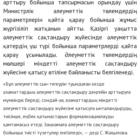
арттыру бойынша тапсырмасын орындау үшін
Министрлік әлеуметтік төлемдердің
параметрлерін қайта қарау бойынша жұмыс
жүргізіліп жатқанын айтты. Қазіргі уақытта
әлеуметтік сақтандыру жүйесінде әлеуметтік
қатердің үш түрі бойынша параметрлерді қайта
қарау ұсынылады. Әлеуметтік төлемдердің
мөлшері міндетті әлеуметтік сақтандыру
жүйесіне қатысу өтіліне байланысты белгіленеді.
«Бұл әлеуметтік сын-тегеурін туындаған кезде
азаматтардың әлеуметтік сақтандыру деңгейін арттыруға
мүмкіндік береді, сондай-ақ азаматтардың міндетті
әлеуметтік сақтандыру жүйесіне қатысуға ынталандыруды,
тиісінше, еңбек қатынастарын формализациялауды
қамтамасыз етеді. Заңнамаға әлеуметтік сақтандыру
бойынша тиісті түзетулер енгізіледі», — деді С. Жақыпова.