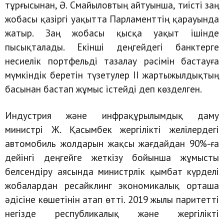
тұрғысынан, Ә. Смайыловтың айтуынша, тиісті заң
жобасы қазіргі уақытта Парламенттің қарауында
жатыр. Заң жобасы қысқа уақыт ішінде
пысықталады. Екінші деңгейдегі банктерге
несиелік портфельді тазалау рәсімін бастауға
мүмкіндік беретін түзетулер ІІ жартыжылдықтың
басынан бастап жұмыс істейді деп көзделген.
Индустрия және инфрақұрылымдық даму
министрі Ж. Қасымбек жергілікті желілердегі
автомобиль жолдарын жақсы жағдайдан 90%-ға
дейінгі деңгейге жеткізу бойынша жұмысты
белсендіру аясында министрлік қымбат күрделі
жобалардан ресайклинг экономикалық орташа
әдісіне көшетінін атап өтті. 2019 жылы паритетті
негізде республикалық және жергілікті