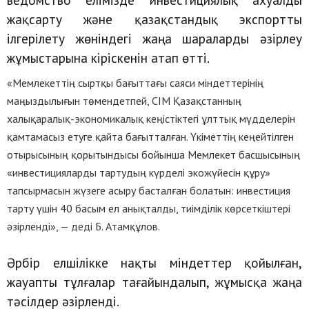
жақсарту және қазақстандық экспортты
ілгерілету жөніндегі жаңа шараларды әзірлеу
жұмыстарына кіріскенін атап өтті.
«Мемлекеттің сыртқы бағыттағы саяси міндеттерінің
маңыздылығын төмендетпей, СІМ Қазақстанның
халықаралық-экономикалық кеңістіктегі ұлттық мүдделерін
қамтамасыз етуге қайта бағытталған. Үкіметтің кеңейтілген
отырысының қорытындысы бойынша Мемлекет басшысының
«инвестицияларды тартудың күрделі экожүйесін құру»
тапсырмасын жүзеге асыру басталған болатын: инвестиция
тарту үшін 40 басым ел анықталды, тиімділік көрсеткіштері
әзірленді», — деді Б. Атамқұлов.
Әрбір елшілікке нақты міндеттер қойылған,
жауапты тұлғалар тағайындалып, жұмысқа жаңа
тәсілдер әзірленді.