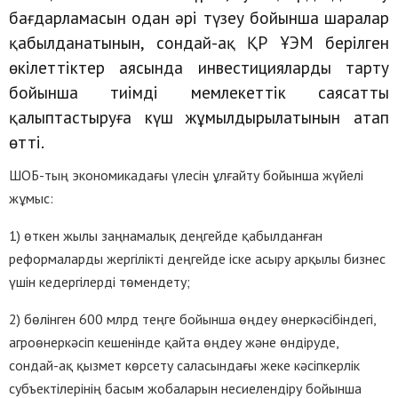
бағдарламасын одан әрі түзеу бойынша шаралар
қабылданатынын, сондай-ақ ҚР ҰЭМ берілген
өкілеттіктер аясында инвестицияларды тарту
бойынша тиімді мемлекеттік саясатты
қалыптастыруға күш жұмылдырылатынын атап
өтті.
ШОБ-тың экономикадағы үлесін ұлғайту бойынша жүйелі
жұмыс:
1) өткен жылы заңнамалық деңгейде қабылданған
реформаларды жергілікті деңгейде іске асыру арқылы бизнес
үшін кедергілерді төмендету;
2) бөлінген 600 млрд теңге бойынша өңдеу өнеркәсібіндегі,
агроөнеркәсіп кешенінде қайта өңдеу және өндіруде,
сондай-ақ қызмет көрсету саласындағы жеке кәсіпкерлік
субъектілерінің басым жобаларын несиелендіру бойынша