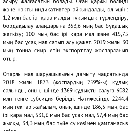
асыру жалғасатын болады. Оған қаржы бөлінді
және нақты индикативтер айқындалды, ол үшін:
1,2 млн бас ірі қара малды тұқымдық түрлендіру;
бордақылау алаңдарына 353,6 мың бас бұқашық
жеткізу; 100 мың бас ірі қара мал және 415,75
мың бас ұсақ мал сатып алу қажет. 2019 жылы 30
мың тонна сиыр етін экспорттау жоспарланып
отыр.
Отарлы мал шаруашылығын дамыту мақсатында
2018 жылы 1873 (жоспардың 259%-ы) құдық
салынды, оның ішінде 1369 құдықты салуға 6082
млн теңге субсидия берілді. Нәтижесінде 2244,4
мың гектар жайылым, оның ішінде 186,5 мың бас
ірі қара мал, 531,6 мың бас ұсақ мал, 57,4 мың бас
жылқы, 34,3 мың бас түйе су көзімен қамтамасыз