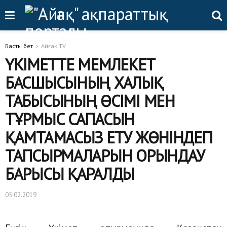
Басты бет
Айғақ TV
ҮКІМЕТТЕ МЕМЛЕКЕТ
БАСШЫСЫНЫҢ ХАЛЫҚ
ТАБЫСЫНЫҢ ӨСІМІ МЕН
ТҰРМЫС САПАСЫН
ҚАМТАМАСЫЗ ЕТУ ЖӨНІНДЕГІ
ТАПСЫРМАЛАРЫН ОРЫНДАУ
БАРЫСЫ ҚАРАЛДЫ
05.02.2019