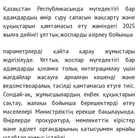
Қазақстан Республикасында мүгедектігі бар
адамдардың өмір сүру сапасын жақсарту және
құқықтарын қамтамасыз ету жөніндегі 2025
жылға дейінгі ұлттық жоспарды әзірлеу бойынша
параметрлерді қайта қарау жұмыстары
жүргізілуде. Ұлттық жоспар мүгедектігі бар
адамдарды қоғамға толық интеграциялау үшін
жағдайлар жасауға арналған кешенді және
ведомствоаралық тәсілді қамтамасыз етуге тиіс.
Сондай-ақ, жұмысшылардың еңбек құқықтарын
сақтау, жалақы бойынша берешектерді өтеу
мәселелері Министрліктің ерекше бақылауында.
Өңірлерде прокуратура, мемлекеттік кірістер
және әділет органдарының қатысуымен арнайы
штабтар жұмыс істейді.