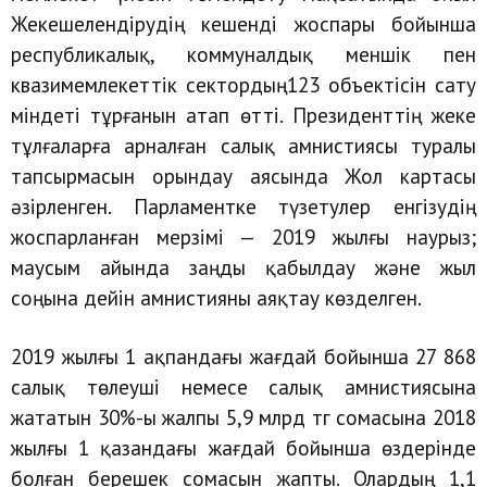
Жекешелендірудің кешенді жоспары бойынша
республикалық, коммуналдық меншік пен
квазимемлекеттік сектордың123 объектісін сату
міндеті тұрғанын атап өтті. Президенттің жеке
тұлғаларға арналған салық амнистиясы туралы
тапсырмасын орындау аясында Жол картасы
әзірленген. Парламентке түзетулер енгізудің
жоспарланған мерзімі — 2019 жылғы наурыз;
маусым айында заңды қабылдау және жыл
соңына дейін амнистияны аяқтау көзделген.
2019 жылғы 1 ақпандағы жағдай бойынша 27 868
салық төлеуші немесе салық амнистиясына
жататын 30%-ы жалпы 5,9 млрд тг сомасына 2018
жылғы 1 қазандағы жағдай бойынша өздерінде
болған берешек сомасын жапты. Олардың 1,1