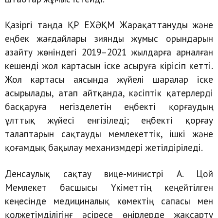
Қазіргі таңда ҚР ЕХӘҚМ Жарақаттануды және
еңбек жағдайлары зиянды жұмыс орындарын
азайту жөніндегі 2019–2021 жылдарға арналған
кешенді жол картасын іске асыруға кірісіп кетті.
Жол картасы аясында жүйелі шаралар іске
асырылады, атап айтқанда, кәсіптік қатерлерді
басқаруға негізделетін еңбекті қорғаудың
ұлттық жүйесі енгізіледі; еңбекті қорғау
талаптарын сақтауды мемлекеттік, ішкі және
қоғамдық бақылау механизмдері жетілдіріледі.
Денсаулық сақтау вице-министрі А. Цой
Мемлекет басшысы Үкіметтің кеңейтілген
кеңесінде медициналық көмектің сапасы мен
қолжетімділігінғ әсіресе өңірлерде жақсарту