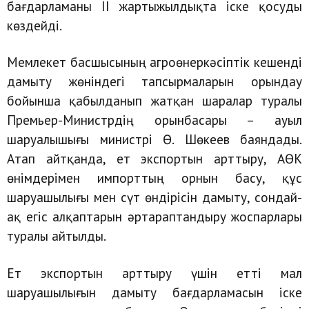
бағдарламаны ІІ жартыжылдықта іске қосуды
көздейді.
Мемлекет басшысының агроөнеркәсіптік кешенді
дамыту жөніндегі тапсырмаларын орындау
бойынша қабылданып жатқан шаралар туралы
Премьер-Министрдің орынбасары – ауыл
шаруалышығы министрі Ө. Шөкеев баяндады.
Атап айтқанда, ет экспортын арттыру, АӨК
өнімдерімен импорттың орнын басу, құс
шаруашылығы мен сүт өндірісін дамыту, сондай-
ақ егіс алқаптарын әртараптандыру жоспарлары
туралы айтылды.
Ет экспортын арттыру үшін етті мал
шаруашылығын дамыту бағдарламасын іске