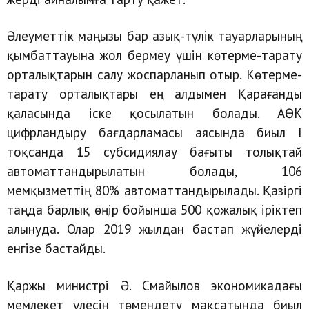
Әлеуметтік маңызы бар азық-түлік тауарларының
қымбаттауына жол бермеу үшін көтерме-тарату
орталықтарын салу жоспарланып отыр. Көтерме-
тарату орталықтары ең алдымен Қарағанды
қаласында іске қосылатын болады. АӨК
цифрландыру бағдарламасы аясында биыл І
тоқсанда 15 субсидиялау бағыты толықтай
автоматтандырылатын болады, 106
мемқызметтің 80% автоматтандырылады. Қазіргі
таңда барлық өңір бойынша 500 қожалық іріктеп
алынуда. Олар 2019 жылдан бастап жүйелерді
енгізе бастайды.
Қаржы министрі Ә. Смайылов экономикадағы
мемлекет үлесін төмендету мақсатында биыл