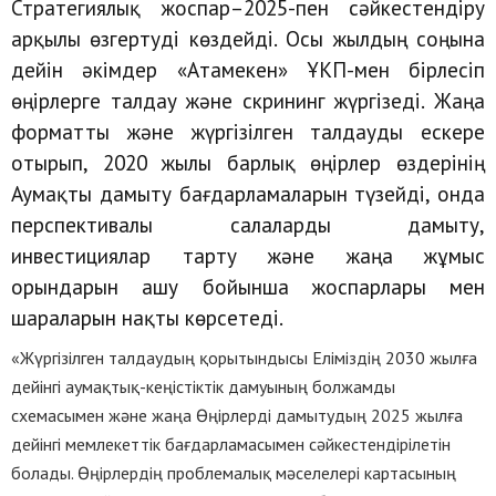
Стратегиялық жоспар–2025-пен сәйкестендіру
арқылы өзгертуді көздейді. Осы жылдың соңына
дейін әкімдер «Атамекен» ҰКП-мен бірлесіп
өңірлерге талдау және скрининг жүргізеді. Жаңа
форматты және жүргізілген талдауды ескере
отырып, 2020 жылы барлық өңірлер өздерінің
Аумақты дамыту бағдарламаларын түзейді, онда
перспективалы салаларды дамыту,
инвестициялар тарту және жаңа жұмыс
орындарын ашу бойынша жоспарлары мен
шараларын нақты көрсетеді.
«Жүргізілген талдаудың қорытындысы Еліміздің 2030 жылға
дейінгі аумақтық-кеңістіктік дамуының болжамды
схемасымен және жаңа Өңірлерді дамытудың 2025 жылға
дейінгі мемлекеттік бағдарламасымен сәйкестендірілетін
болады. Өңірлердің проблемалық мәселелері картасының