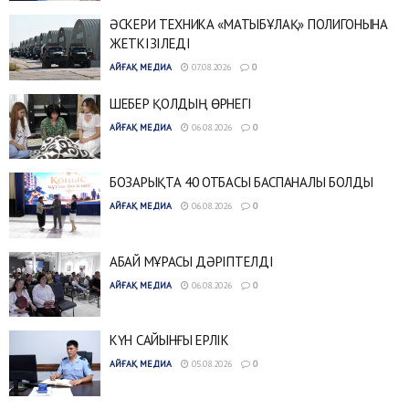
ӘСКЕРИ ТЕХНИКА «МАТЫБҰЛАҚ» ПОЛИГОНЫНА
ЖЕТКІЗІЛЕДІ
АЙҒАҚ МЕДИА
07.08.2026
0
ШЕБЕР ҚОЛДЫҢ ӨРНЕГІ
АЙҒАҚ МЕДИА
06.08.2026
0
БОЗАРЫҚТА 40 ОТБАСЫ БАСПАНАЛЫ БОЛДЫ
АЙҒАҚ МЕДИА
06.08.2026
0
АБАЙ МҰРАСЫ ДӘРІПТЕЛДІ
АЙҒАҚ МЕДИА
06.08.2026
0
КҮН САЙЫНҒЫ ЕРЛІК
АЙҒАҚ МЕДИА
05.08.2026
0