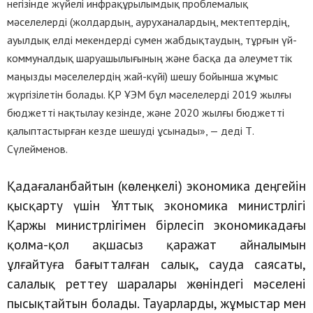
негізінде жүйелі инфрақұрылымдық проблемалық
мәселелерді (жолдардың, ауруханалардың, мектептердің,
ауылдық елді мекендерді сумен жабдықтаудың, тұрғын үй-
коммуналдық шаруашылығының және басқа да әлеуметтік
маңызды мәселелердің жай-күйі) шешу бойынша жұмыс
жүргізілетін болады. ҚР ҰЭМ бұл мәселелерді 2019 жылғы
бюджетті нақтылау кезінде, және 2020 жылғы бюджетті
қалыптастырған кезде шешуді ұсынады», — деді Т.
Сүлейменов.
Қадағаланбайтын (көлеңкелі) экономика деңгейін
қысқарту үшін Ұлттық экономика министрлігі
Қаржы министрлігімен бірлесіп экономикадағы
қолма-қол ақшасыз қаражат айналымын
ұлғайтуға бағытталған салық, сауда саясаты,
салалық реттеу шаралары жөніндегі мәселені
пысықтайтын болады. Тауарларды, жұмыстар мен