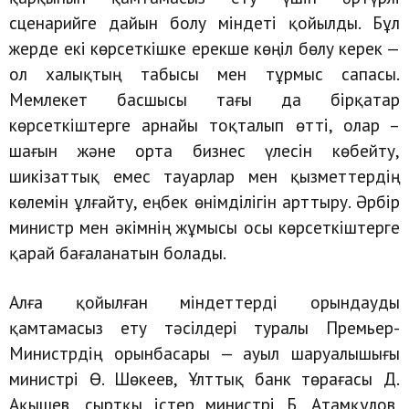
сценарийге дайын болу міндеті қойылды. Бұл
жерде екі көрсеткішке ерекше көңіл бөлу керек —
ол халықтың табысы мен тұрмыс сапасы.
Мемлекет басшысы тағы да бірқатар
көрсеткіштерге арнайы тоқталып өтті, олар –
шағын және орта бизнес үлесін көбейту,
шикізаттық емес тауарлар мен қызметтердің
көлемін ұлғайту, еңбек өнімділігін арттыру. Әрбір
министр мен әкімнің жұмысы осы көрсеткіштерге
қарай бағаланатын болады.
Алға қойылған міндеттерді орындауды
қамтамасыз ету тәсілдері туралы Премьер-
Министрдің орынбасары — ауыл шаруалышығы
министрі Ө. Шөкеев, Ұлттық банк төрағасы Д.
Ақышев, сыртқы істер министрі Б. Атамқұлов,