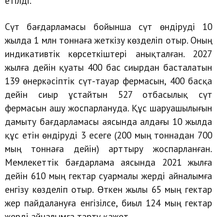
етілді.
Сүт бағдарламасы бойынша сүт өндіруді 10
жылда 1 млн тоннаға жеткізу көзделіп отыр. Оның
индикативтік көрсеткіштері анықталған. 2027
жылға дейін қуаты 400 бас сиырдан басталатын
139 өнеркәсіптік сүт-тауар фермасын, 400 басқа
дейін сиыр ұстайтын 527 отбасылық сүт
фермасын ашу жоспарлануда. Құс шаруашылығын
дамыту бағдарламасы аясында алдағы 10 жылда
құс етін өндіруді 3 есеге (200 мың тоннадан 700
мың тоннаға дейін) арттыру жоспарланған.
Мемлекеттік бағдарлама аясында 2021 жылға
дейін 610 мың гектар суармалы жерді айналымға
енгізу көзделіп отыр. Өткен жылы 65 мың гектар
жер пайдалануға енгізілсе, биыл 124 мың гектар
жерді айналымға тарту қажет.