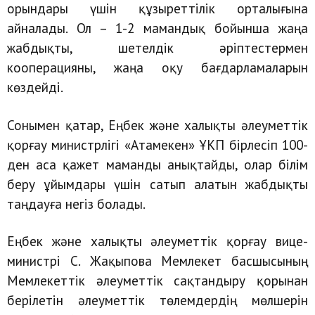
орындары үшін құзыреттілік орталығына
айналады. Ол – 1-2 мамандық бойынша жаңа
жабдықты, шетелдік әріптестермен
кооперацияны, жаңа оқу бағдарламаларын
көздейді.
Сонымен қатар, Еңбек және халықты әлеуметтік
қорғау министрлігі «Атамекен» ҰКП бірлесіп 100-
ден аса қажет маманды анықтайды, олар білім
беру ұйымдары үшін сатып алатын жабдықты
таңдауға негіз болады.
Еңбек және халықты әлеуметтік қорғау вице-
министрі С. Жақыпова Мемлекет басшысының
Мемлекеттік әлеуметтік сақтандыру қорынан
берілетін әлеуметтік төлемдердің мөлшерін