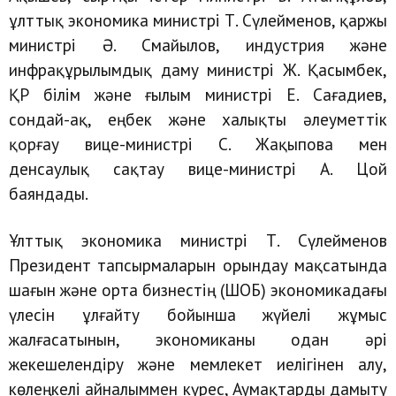
ұлттық экономика министрі Т. Сүлейменов, қаржы
министрі Ә. Смайылов, индустрия және
инфрақұрылымдық даму министрі Ж. Қасымбек,
ҚР білім және ғылым министрі Е. Сағадиев,
сондай-ақ, еңбек және халықты әлеуметтік
қорғау вице-министрі С. Жақыпова мен
денсаулық сақтау вице-министрі А. Цой
баяндады.
Ұлттық экономика министрі Т. Сүлейменов
Президент тапсырмаларын орындау мақсатында
шағын және орта бизнестің (ШОБ) экономикадағы
үлесін ұлғайту бойынша жүйелі жұмыс
жалғасатынын, экономиканы одан әрі
жекешелендіру және мемлекет иелігінен алу,
көлеңкелі айналыммен күрес, Аумақтарды дамыту