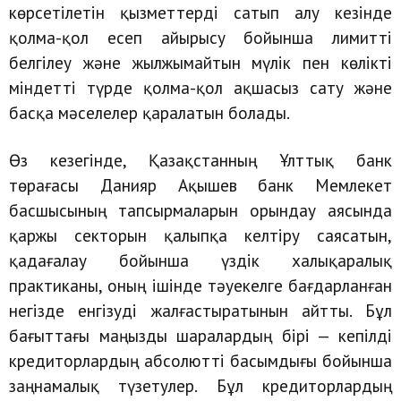
көрсетілетін қызметтерді сатып алу кезінде
қолма-қол есеп айырысу бойынша лимитті
белгілеу және жылжымайтын мүлік пен көлікті
міндетті түрде қолма-қол ақшасыз сату және
басқа мәселелер қаралатын болады.
Өз кезегінде, Қазақстанның Ұлттық банк
төрағасы Данияр Ақышев банк Мемлекет
басшысының тапсырмаларын орындау аясында
қаржы секторын қалыпқа келтіру саясатын,
қадағалау бойынша үздік халықаралық
практиканы, оның ішінде тәуекелге бағдарланған
негізде енгізуді жалғастыратынын айтты. Бұл
бағыттағы маңызды шаралардың бірі — кепілді
кредиторлардың абсолютті басымдығы бойынша
заңнамалық түзетулер. Бұл кредиторлардың