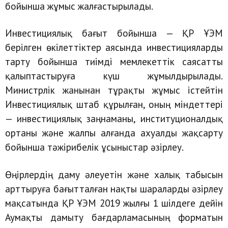
бойынша жұмыс жалғастырылады.
Инвестициялық бағыт бойынша — ҚР ҰЭМ
берілген өкілеттіктер аясында инвестицияларды
тарту бойынша тиімді мемлекеттік саясатты
қалыптастыруға күш жұмылдырылады.
Министрлік жанынан тұрақты жұмыс істейтін
Инвестициялық штаб құрылған, оның міндеттері
— инвестициялық заңнаманы, институционалдық
ортаны және жалпы алғанда ахуалды жақсарту
бойынша тәжірибелік ұсыныстар әзірлеу.
Өңірлердің даму әлеуетін және халық табысын
арттыруға бағытталған нақты шараларды әзірлеу
мақсатында ҚР ҰЭМ 2019 жылғы 1 шілдеге дейін
Аумақты дамыту бағдарламасының форматын