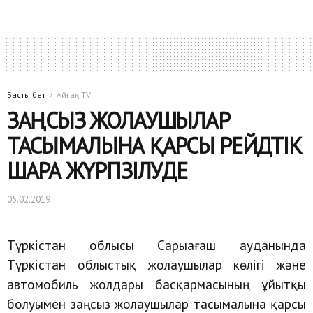
Басты бет
Айғақ TV
ЗАҢСЫЗ ЖОЛАУШЫЛАР
ТАСЫМАЛЫНА ҚАРСЫ РЕЙДТІК
ШАРА ЖҮРГІЗІЛУДЕ
05.02.2019
Түркістан облысы Сарыағаш ауданында
Түркістан облыстық жолаушылар көлігі және
автомобиль жолдары басқармасының ұйытқы
болуымен заңсыз жолаушылар тасымалына қарсы