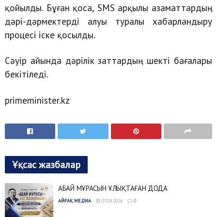
қойылды. Бұған қоса, SMS арқылы азаматтардың
дәрі-дәрмектерді алуы туралы хабарландыру
процесі іске қосылды.
Сәуір айында дәрілік заттардың шекті бағалары
бекітіледі.
primeminister.kz
Ұқсас жазбалар
АБАЙ МҰРАСЫН ҰЛЫҚТАҒАН ДОДА
АЙҒАҚ МЕДИА
07.08.2026
0