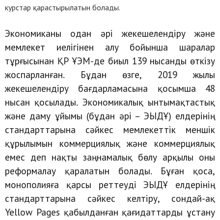
курстар қарастырылатын болады.
Экономиканы одан әрі жекешелендіру және
мемлекет иелігінен алу бойынша шаралар
тұрғысынан ҚР ҰЭМ-де биыл 139 нысанды өткізу
жоспарланған. Бұдан өзге, 2019 жылы
жекешелендіру бағдарламасына қосымша 48
нысан қосылады. Экономикалық ынтымақтастық
және даму ұйымы (бұдан әрі – ЭЫДҰ) елдерінің
стандарттарына сәйкес мемлекеттік меншік
құрылымын коммерциялық және коммерциялық
емес деп нақты заңнамалық бөлу арқылы оны
реформалау қаралатын болады. Бұған қоса,
монополияға қарсы реттеуді ЭЫДҰ елдерінің
стандарттарына сәйкес келтіру, сондай-ақ
Yellow Pages қабылданған қағидаттарды ұстану