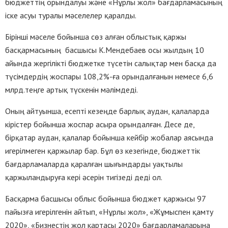
бюджеттің орындалуы және «Нұрлы жол» бағдарламасының
іске асуы туралы мәселелер қаралды.
Бірінші мәселе бойынша сөз алған облыстық қаржы
басқармасының басшысы К.Мендебаев осы жылдың 10
айында жергілікті бюджетке түсетін салықтар мен басқа да
түсімдердің жоспары 108,2%-ға орындалғанын немесе 6,6
млрд.теңге артық түскенін мәлімдеді.
Оның айтуынша, есепті кезеңде барлық аудан, қалаларда
кірістер бойынша жоспар асыра орындалған. Десе де,
бірқатар аудан, қалалар бойынша кейбір жобалар аясында
игерілмеген қаржылар бар. Бұл өз кезегінде, бюджеттік
бағдарламаларда қаралған шығындарды уақтылы
қаржыландыруға кері әсерін тигізеді деді ол.
Басқарма басшысы облыс бойынша бюджет қаржысы 97
пайызға игерілгенін айтып, «Нұрлы жол», «Жұмыспен қамту
2020», «Бизнестің жол картасы 2020» бағдарламаларына