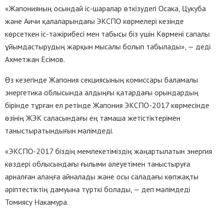
«Жапонияның осындай іс-шаралар өткізудегі Осака, Цукуба
және Аичи қалаларындағы ЭКСПО көрмелері кезінде
көрсеткен іс-тәжірибесі мен табысы біз үшін Көрмені сапалы
ұйымдастырудың жарқын мысалы болып табылады», — деді
Ахметжан Есімов.
Өз кезегінде Жапония секциясының комиссары баламалы
энергетика облысында алдыңғы қатардағы орындардың
бірінде тұрған ел ретінде Жапония ЭКСПО-2017 көрмесінде
өзінің ЖЭК саласындағы ең тамаша жетістіктерімен
таныстыратындығын мәлімдеді.
«ЭКСПО-2017 біздің мемлекетіміздің жаңартылатын энергия
көздері облысындағы ғылыми әлеуетімен таныстыруға
арналған алаңға айналады және осы саладағы көпжақты
әріптестіктің дамуына түрткі болады, — деп мәлімдеді
Томиясу Накамура.