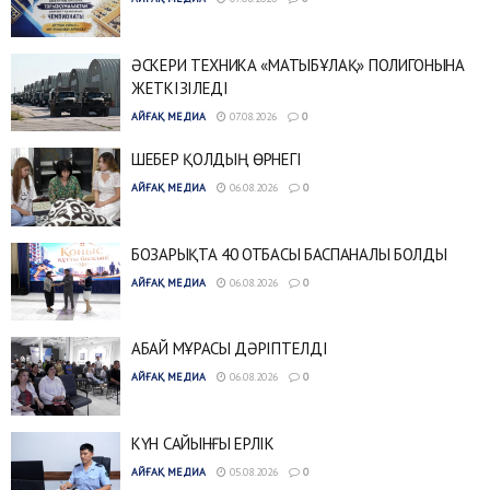
ӘСКЕРИ ТЕХНИКА «МАТЫБҰЛАҚ» ПОЛИГОНЫНА
ЖЕТКІЗІЛЕДІ
АЙҒАҚ МЕДИА
07.08.2026
0
ШЕБЕР ҚОЛДЫҢ ӨРНЕГІ
АЙҒАҚ МЕДИА
06.08.2026
0
БОЗАРЫҚТА 40 ОТБАСЫ БАСПАНАЛЫ БОЛДЫ
АЙҒАҚ МЕДИА
06.08.2026
0
АБАЙ МҰРАСЫ ДӘРІПТЕЛДІ
АЙҒАҚ МЕДИА
06.08.2026
0
КҮН САЙЫНҒЫ ЕРЛІК
АЙҒАҚ МЕДИА
05.08.2026
0