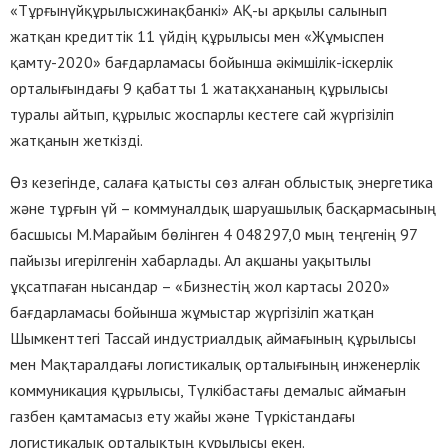
«Тұрғынүйқұрылысжинақбанкі» АҚ-ы арқылы салынып
жатқан кредиттік 11 үйдің құрылысы мен «Жұмыспен
қамту-2020» бағдарламасы бойынша әкімшілік-іскерлік
орталығындағы 9 қабатты 1 жатақхананың құрылысы
туралы айтып, құрылыс жоспарлы кестеге сай жүргізіліп
жатқанын жеткізді.
Өз кезегінде, салаға қатысты сөз алған облыстық энергетика
және тұрғын үй – коммуналдық шаруашылық басқармасының
басшысы М.Марайым бөлінген 4 048297,0 мың теңгенің 97
пайызы игерілгенін хабарлады. Ал ақшаны уақытылы
ұқсатпаған нысандар – «Бизнестің жол картасы 2020»
бағдарламасы бойынша жұмыстар жүргізіліп жатқан
Шымкенттегі Тассай индустриалдық аймағының құрылысы
мен Мақтаралдағы логистикалық орталығының инженерлік
коммуникация құрылысы, Түлкібастағы демалыс аймағын
газбен қамтамасыз ету жайы және Түркістандағы
логистикалық орталықтың құрылысы екен.