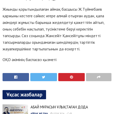
Жиынды қорытындылаған аймақ басшысы Ж.Түймебаев
қаржыны кестеге сәйкес игере алмай отырған аудан, қала
әкімдері жұмысты барынша жеделдетуі қажеттігін айтып,
оның себебін нақтылап, түсініктеме беруі керектігін
тапсырды. Сөз соңында Жансейіт Қансейітұлы міндетті
тапсырмаларды орындамаған шенділердің тәртіптік
жауапкершілікке тартылатынын да ескертті.
ОҚО әкімінің баспасөз қызметі
Ұқсас жазбалар
АБАЙ МҰРАСЫН ҰЛЫҚТАҒАН ДОДА
АЙҒАҚ МЕДИА
07.08.2026
0