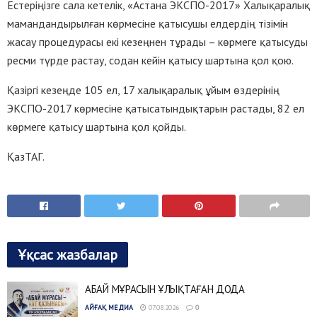
Естеріңізге сала кетелік, «Астана ЭКСПО-2017» Халықаралық
мамандандырылған көрмесіне қатысушы елдердің тізімін
жасау процедурасы екі кезеңнен тұрады – көрмеге қатысуды
ресми түрде растау, содан кейін қатысу шартына қол қою.
Қазіргі кезеңде 105 ел, 17 халықаралық ұйым өздерінің
ЭКСПО-2017 көрмесіне қатысатындықтарын растады, 82 ел
көрмеге қатысу шартына қол қойды.
ҚазТАГ.
Ұқсас жазбалар
АБАЙ МҰРАСЫН ҰЛЫҚТАҒАН ДОДА
АЙҒАҚ МЕДИА
07.08.2026
0