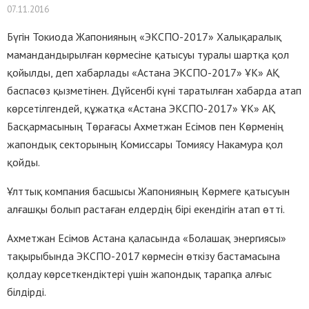
07.11.2016
Бүгін Токиода Жапонияның «ЭКСПО-2017» Халықаралық
мамандандырылған көрмесіне қатысуы туралы шартқа қол
қойылды, деп хабарлады «Астана ЭКСПО-2017» ҰК» АҚ
баспасөз қызметінен. Дүйсенбі күні таратылған хабарда атап
көрсетілгендей, құжатқа «Астана ЭКСПО-2017» ҰК» АҚ
Басқармасының Төрағасы Ахметжан Есімов пен Көрменің
жапондық секторының Комиссары Томиясу Накамура қол
қойды.
Ұлттық компания басшысы Жапонияның Көрмеге қатысуын
алғашқы болып растаған елдердің бірі екендігін атап өтті.
Ахметжан Есімов Астана қаласында «Болашақ энергиясы»
тақырыбында ЭКСПО-2017 көрмесін өткізу бастамасына
қолдау көрсеткендіктері үшін жапондық тарапқа алғыс
білдірді.