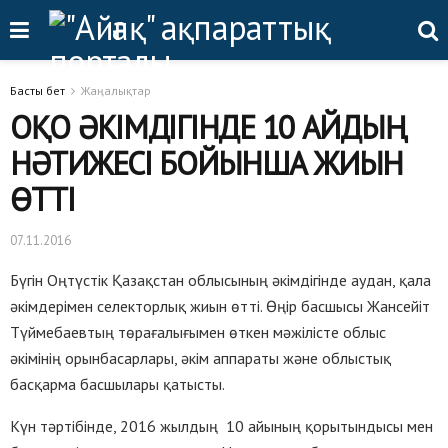
Басты бет
Жаңалықтар
ОҚО ӘКІМДІГІНДЕ 10 АЙДЫҢ
НӘТИЖЕСІ БОЙЫНША ЖИЫН
ӨТТІ
07.11.2016
Бүгін Оңтүстік Қазақстан облысының әкімдігінде аудан, қала
әкімдерімен селекторлық жиын өтті. Өңір басшысы Жансейіт
Түймебаевтың төрағалығымен өткен мәжілісте облыс
әкімінің орынбасарлары, әкім аппараты және облыстық
басқарма басшылары қатысты.
Күн тәртібінде, 2016 жылдың 10 айының қорытындысы мен