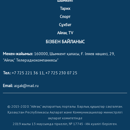
Шымкент
Тарих
Спорт
Сұхбат
Айғақ TV
БІЗБЕН БАЙЛАНЫС
Мекен-жайымыз:
160000, Шымкент қаласы, Ғ. Іляев көшесі, 29,
"Айғақ" Телерадиокомпаниясы"
Тел.:
+7 725 221 36 11, +7 725 230 07 25
Email:
aigak@mail.ru
© 2015-2020. "Айғақ" ақпараттық порталы. Барлық құқықтар сақталған.
Қазақстан Республикасы Ақпарат және Коммуникациялар министрлігі
ақпарат комитетінде
2019 жылы 13 маусымда тіркеліп, № 17745 - ИА куәлігі берілген.