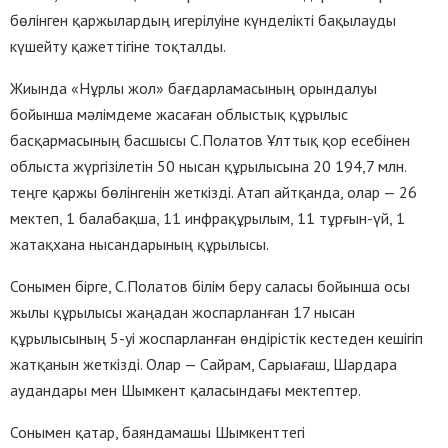
бөлінген қаржылардың игерілуіне күнделікті бақылауды
күшейту қажеттігіне тоқталды.
Жиында «Нұрлы жол» бағдарламасының орындалуы
бойынша мәлімдеме жасаған облыстық құрылыс
басқармасының басшысы С.Полатов Ұлттық қор есебінен
облыста жүргізілетін 50 нысан құрылысына 20 194,7 млн.
теңге қаржы бөлінгенін жеткізді. Атап айтқанда, олар — 26
мектеп, 1 балабақша, 11 инфрақұрылым, 11 тұрғын-үй, 1
жатақхана нысандарының құрылысы.
Сонымен бірге, С.Полатов білім беру саласы бойынша осы
жылы құрылысы жаңадан жоспарланған 17 нысан
құрылысының 5-уі жоспарланған өндірістік кестеден кешігіп
жатқанын жеткізді. Олар — Сайрам, Сарыағаш, Шардара
аудандары мен Шымкент қаласындағы мектептер.
Сонымен қатар, баяндамашы Шымкенттегі