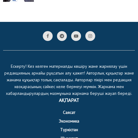
Ескерту! Кез келген материалды көшіру және жариялау үшін
редакцияның арнайы рұқсатын алу қажет! Авторлық құқықтар және
жанама құқықтар толық сақталады. Авторлар пікірі мен редакция
көзқарасының сәйкес келе бермеуі мүмкін. Жарнама мен
хабарландырулардың мазмұнына жарнама беруші жауап береді.
АҚПАРАТ
Саясат
Экономика
Түркістан