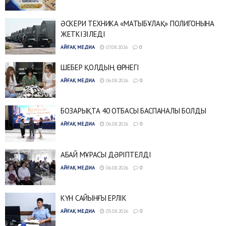
ӘСКЕРИ ТЕХНИКА «МАТЫБҰЛАҚ» ПОЛИГОНЫНА
ЖЕТКІЗІЛЕДІ
АЙҒАҚ МЕДИА
07.08.2026
0
ШЕБЕР ҚОЛДЫҢ ӨРНЕГІ
АЙҒАҚ МЕДИА
06.08.2026
0
БОЗАРЫҚТА 40 ОТБАСЫ БАСПАНАЛЫ БОЛДЫ
АЙҒАҚ МЕДИА
06.08.2026
0
АБАЙ МҰРАСЫ ДӘРІПТЕЛДІ
АЙҒАҚ МЕДИА
06.08.2026
0
КҮН САЙЫНҒЫ ЕРЛІК
АЙҒАҚ МЕДИА
05.08.2026
0