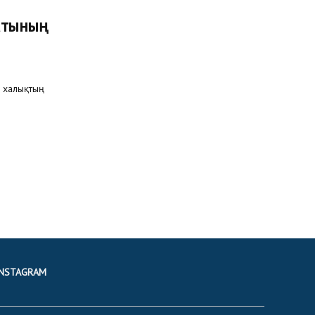
атының
 халықтың
INSTAGRAM