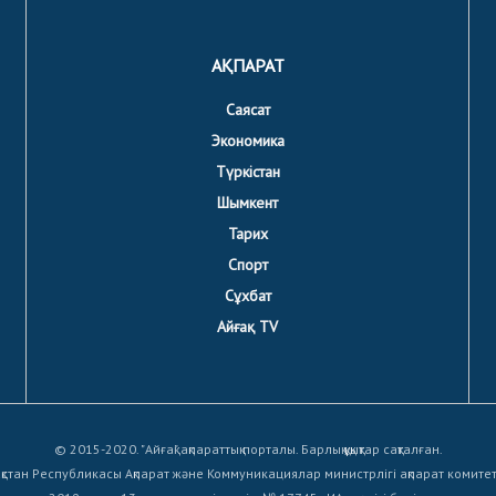
АҚПАРАТ
Саясат
Экономика
Түркістан
Шымкент
Тарих
Спорт
Сұхбат
Айғақ TV
© 2015-2020. "Айғақ" ақпараттық порталы. Барлық құқықтар сақталған.
қстан Республикасы Ақпарат және Коммуникациялар министрлігі ақпарат комите