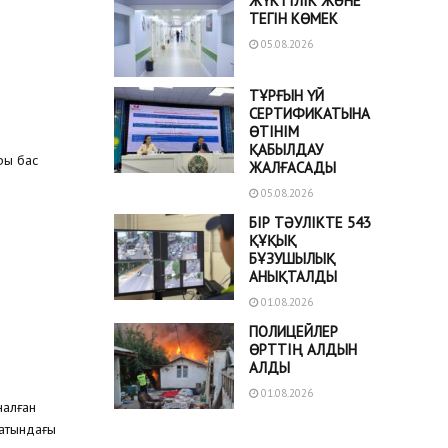
ЖҮКТІЛІК ЖӘНЕ
ТЕГІН КӨМЕК
05.08.2026
ТҰРҒЫН ҮЙ
СЕРТИФИКАТЫНА
ӨТІНІМ
ҚАБЫЛДАУ
ры бас
ЖАЛҒАСАДЫ
05.08.2026
БІР ТӘУЛІКТЕ 543
ҚҰҚЫҚ
БҰЗУШЫЛЫҚ
АНЫҚТАЛДЫ
01.08.2026
ПОЛИЦЕЙЛЕР
ӨРТТІҢ АЛДЫН
АЛДЫ
01.08.2026
налған
 атындағы