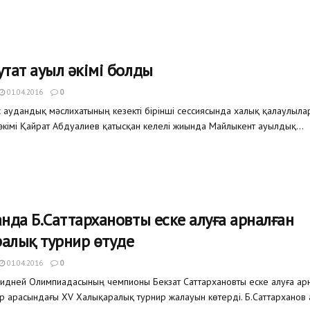
утат ауыл әкімі болды
01.04.2016
0
ас аудандық мәслихатының кезекті бірінші сессиясында халық қалаулыла
 әкімі Қайрат Абдуалиев қатысқан келелі жиында Майлыкент ауылдық...
анда Б.Саттархановты еске алуға арналған
алық турнир өтуде
01.04.2016
0
Сидней Олимпиадасының чемпионы Бекзат Саттархановты еске алуға ар
ар арасындағы ХV Халықаралық турнир жалауын көтерді. Б.Саттарханов