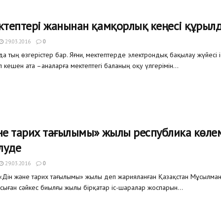
ктептері жанынан қамқорлық кеңесі құрыл
29.03.2016
0
да тың өзгерістер бар. Яғни, мектептерде электрондық бақылау жүйесі і
 кешен ата –аналарға мектептегі баланың оқу үлгерімін...
не тарих тағылымы» жылы республика көле
луде
29.03.2016
0
Дін және тарих тағылымы» жылы деп жарияланған Қазақстан Мұсылма
сыған сәйкес биылғы жылы бірқатар іс-шаралар жоспарын...