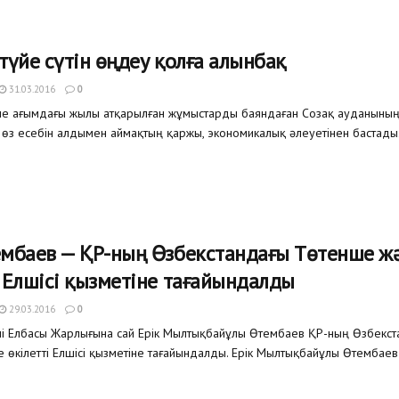
түйе сүтін өңдеу қолға алынбақ
31.03.2016
0
не ағымдағы жылы атқарылған жұмыстарды баяндаған Созақ ауданының 
 өз есебін алдымен аймақтың қаржы, экономикалық әлеуетінен бастады.
ембаев — ҚР-ның Өзбекстандағы Төтенше ж
і Елшісі қызметіне тағайындалды
29.03.2016
0
ні Елбасы Жарлығына сай Ерік Мылтықбайұлы Өтембаев ҚР-ның Өзбекст
 өкілетті Елшісі қызметіне тағайындалды. Ерік Мылтықбайұлы Өтембае