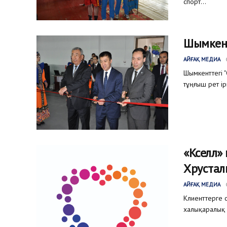
спорт...
Шымкент
АЙҒАҚ МЕДИА
Шымкенттегі "
тұңғыш рет і
«Кселл»
Хрустал
АЙҒАҚ МЕДИА
Клиенттерге с
халықаралық 