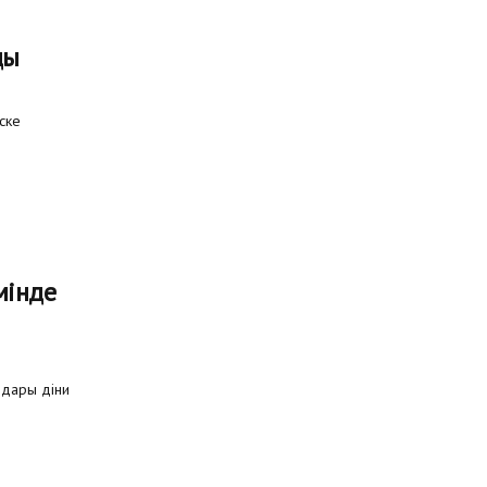
ды
ске
мінде
ндары діни