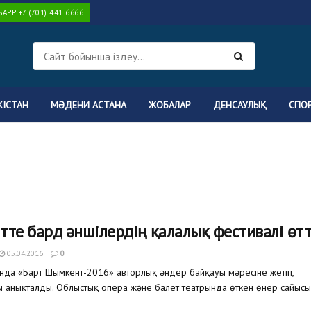
PP +7 (701) 441 6666
КІСТАН
МӘДЕНИ АСТАНА
ЖОБАЛАР
ДЕНСАУЛЫҚ
СПО
те бард әншілердің қалалық фестивалі өтт
05.04.2016
0
нда «Барт Шымкент-2016» авторлық әндер байқауы мәресіне жетіп,
 анықталды. Облыстық опера және балет театрында өткен өнер сайыс