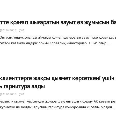
те қолғап шығаратын зауыт өз жұмысын б
01.04.2016
0
Оңтүстік" индустриалды аймақта қолғап шығаратын зауыт іске қосылды. 
ргетасы қаланған өндіріс орнын Кореялық инвесторлар ашып отыр....
 клиенттерге жақсы қызмет көрсеткені үшін
ь гарнитура алды
31.03.2016
0
ервистік қызмет көрсетудің жоғары деңгейі үшін «Кселл» АҚ кезекті ре
құрметке ие болды. Хрусталь гарнитура конкурсында «Кселл» бірден...