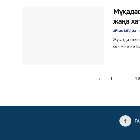
Мұқадас
жаңа х
АЙҒАҚ МЕДИА
Жуырда өткен
сеніміне ие б
1
…
1 
FA