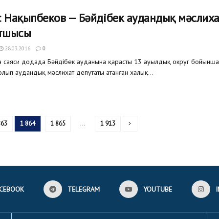
 Нақыпбеков — Бәйдібек аудандық мәслих
атшысы
28.03.2016
0
 саяси додада Бәйдібек ауданына қарасты 13 ауылдық округ бойынша
олып аудандық мәслихат депутаты атанған халық...
863
1 864
1 865
…
1 913
CEBOOK
TELEGRAM
YOUTUBE