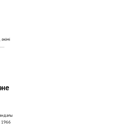
әкімі
...
әне
андағы
в 1966