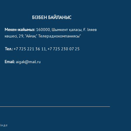
БІЗБЕН БАЙЛАНЫС
Мекен-жайымыз:
160000, Шымкент қаласы, Ғ. Іляев
көшесі, 29, "Айғақ" Телерадиокомпаниясы"
Тел.:
+7 725 221 36 11, +7 725 230 07 25
Email:
aigak@mail.ru
тінде