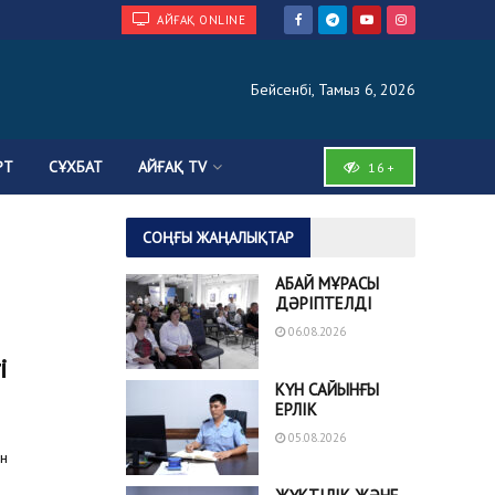
АЙҒАҚ ONLINE
Бейсенбі, Тамыз 6, 2026
РТ
СҰХБАТ
АЙҒАҚ TV
16+
СОҢҒЫ ЖАҢАЛЫҚТАР
АБАЙ МҰРАСЫ
ДӘРІПТЕЛДІ
06.08.2026
і
КҮН САЙЫНҒЫ
ЕРЛІК
05.08.2026
ын