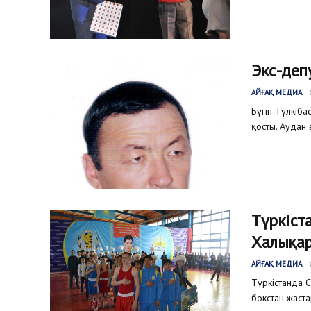
Экс-деп
АЙҒАҚ МЕДИА
Бүгін Түлкіб
қосты. Аудан
Түркіст
Халықар
АЙҒАҚ МЕДИА
Түркістанда 
бокстан жаст