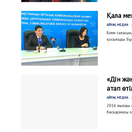
Қала ме
АЙҒАҚ МЕДИА
Білім саласын
қосылады. Бұл
«Дін жә
атап өті
АЙҒАҚ МЕДИА
2016 жылды «
басқармасы о