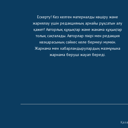
Ескерту! Кез келген материалды көшіру және
жариялау үшін редакцияның арнайы рұқсатын алу
қажет! Авторлық құқықтар және жанама құқықтар
толық сақталады. Авторлар пікірі мен редакция
көзқарасының сәйкес келе бермеуі мүмкін.
Жарнама мен хабарландырулардың мазмұнына
жарнама беруші жауап береді.
Қаза