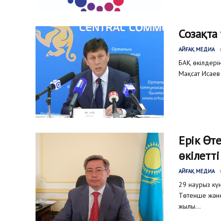
Созақта 
АЙҒАҚ МЕДИА
БАҚ өкілдері
Мақсат Исаев
Ерік Өт
өкілетт
АЙҒАҚ МЕДИА
29 наурыз кү
Төтенше және
жылы...