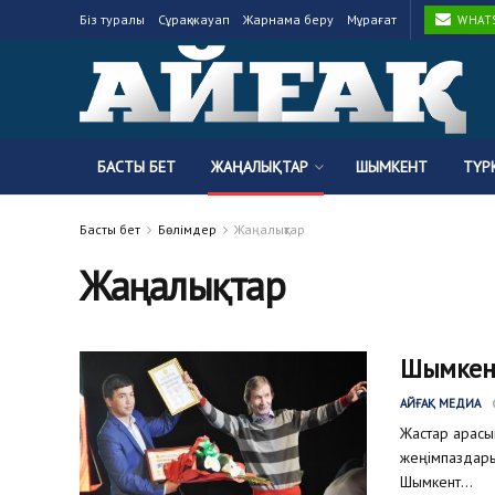
Біз туралы
Сұрақ-жауап
Жарнама беру
Мұрағат
WHATSA
БАСТЫ БЕТ
ЖАҢАЛЫҚТАР
ШЫМКЕНТ
ТҮР
Басты бет
Бөлімдер
Жаңалықтар
Жаңалықтар
Шымкент
АЙҒАҚ МЕДИА
Жастар арасы
жеңімпаздары
Шымкент...