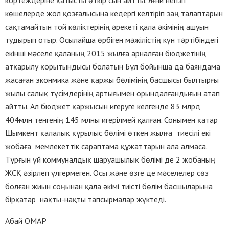
кортеждеріне қатысты өткір сын айтты. Яғни негізгі
көшелерде жол қозғалысына кедергі келтіріп заң талаптарын
сақтамайтын той көліктерінің әрекеті қала әкімінің ашуын
тудырып отыр.
Осылайша өрбіген мәжілістің күн тәртібіндегі
екінші мәселе қаланың 2015 жылға арналған бюджетінің
атқарылу қорытындысы болатын Бұл бойынша да баяндама
жасаған эконмика және қаржы бөлімінің басшысы былтырғы
жылы салық түсімдерінің артығымен орындалғандығын атап
айтты. Ал бюджет қаржысын игеруге келгенде 83 млрд
404млн тенгенің 145 млны игерілмей қалған. Сонымен қатар
Шымкент қалалық құрылыс бөлімі өткен жылға тиесілі екі
жобаға мемлекеттік сараптама құжаттарын ала алмаса.
Тұрғын үй коммуналдық шаруашылық бөлімі де 2 жобаның
ЖСҚ әзірлеп үлгермеген. Осы және өзге де мәселелер сөз
болған жиын соңынан қала әкімі тиісті бөлім басшыларына
бірқатар нақты-нақты тапсырмалар жүктеді.
Абай ОМАР