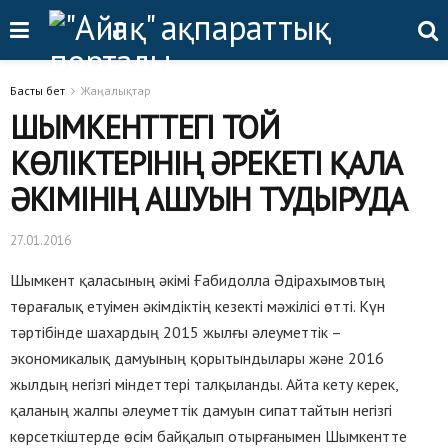
Басты бет
Жаңалықтар
ШЫМКЕНТТЕГІ ТОЙ
КӨЛІКТЕРІНІҢ ӘРЕКЕТІ ҚАЛА
ӘКІМІНІҢ АШУЫН ТУДЫРУДА
27.01.2016
Шымкент қаласының әкімі Ғабидолла Әдірахымовтың
төрағалық етуімен әкімдіктің кезекті мәжілісі өтті. Күн
тәртібінде шахардың 2015 жылғы әлеуметтік –
экономикалық дамуының қорытындылары және 2016
жылдың негізгі міндеттері талқыланды. Айта кету керек,
қаланың жалпы әлеуметтік дамуын сипаттайтын негізгі
көрсеткіштерде өсім байқалып отырғанымен Шымкентте