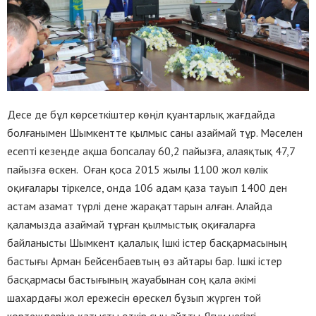
Десе де бұл көрсеткіштер көңіл қуантарлық жағдайда
болғанымен Шымкентте қылмыс саны азаймай тұр. Мәселен
есепті кезеңде ақша бопсалау 60,2 пайызға, алаяқтық 47,7
пайызға өскен. Оған қоса 2015 жылы 1100 жол көлік
оқиғалары тіркелсе, онда 106 адам қаза тауып 1400 ден
астам азамат түрлі дене жарақаттарын алған.
Алайда
қаламызда азаймай тұрған қылмыстық оқиғаларға
байланысты Шымкент қалалық Ішкі істер басқармасының
бастығы Арман Бейсенбаевтың өз айтары бар.
Ішкі істер
басқармасы бастығының жауабынан соң қала әкімі
шахардағы жол ережесін өрескел бұзып жүрген той