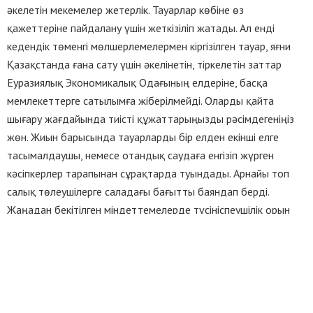
әкелетін мекемелер жетерлік. Тауарлар көбіне өз
қажеттеріне пайдалану үшін жеткізіліп жатады. Ал енді
кедендік төменгі мөлшерлемелермен кіргізілген тауар, яғни
Қазақстанда ғана сату үшін әкелінетін, тіркелетін заттар
Еуразиялық Экономикалық Одағының елдеріне, басқа
мемлекеттерге сатылымға жіберілмейді. Оларды қайта
шығару жағдайында тиісті құжаттарыңызды рәсімдегеніңіз
жөн. Жиын барысында тауарларды бір елден екінші елге
тасымалдаушы, немесе отандық саудаға енгізіп жүрген
кәсіпкерлер тарапынан сұрақтарда туындады. Арнайы топ
салық төлеушілерге саладағы бағытты баяндап берді.
Жаңадан бекітілген міндеттемелерде түсініспеушілік орын
алмас үшін кәсіпкерлерге тиісті мекеме бағдар беруге де
дайын. Сарыағаш ауданы Өзбекстан елімен шекаралас жатыр.
Мұнда «Қапланбек» кеден бекеті арқылы алыс, жақын
елдерден тауарлар әкелінеді. Алайда кез келген шетелден
жеткізілетін заттар қатары енді кеденнен өткізіле бермейтін