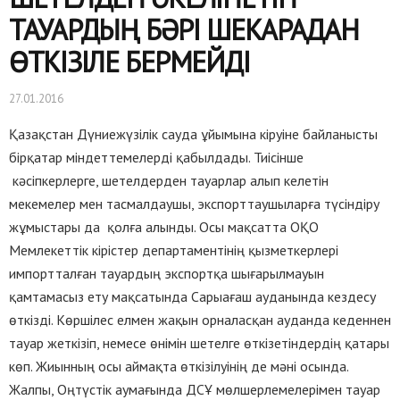
ТАУАРДЫҢ БӘРІ ШЕКАРАДАН
ӨТКІЗІЛЕ БЕРМЕЙДІ
27.01.2016
Қазақстан Дүниежүзілік сауда ұйымына кіруіне байланысты
бірқатар міндеттемелерді қабылдады. Тиісінше
кәсіпкерлерге, шетелдерден тауарлар алып келетін
мекемелер мен тасмалдаушы, экспорттаушыларға түсіндіру
жұмыстары да қолға алынды. Осы мақсатта ОҚО
Мемлекеттік кірістер департаментінің қызметкерлері
импортталған тауардың экспортқа шығарылмауын
қамтамасыз ету мақсатында Сарыағаш ауданында кездесу
өткізді. Көршілес елмен жақын орналасқан ауданда кеденнен
тауар жеткізіп, немесе өнімін шетелге өткізетіндердің қатары
көп. Жиынның осы аймақта өткізілуінің де мәні осында.
Жалпы, Оңтүстік аумағында ДСҰ мөлшерлемелерімен тауар