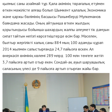
қылмыс саны азаймай тұр.
Қала әкімінің төрағалық етуімен
өткен мәжілісте алғаш болып Шымкент қалалық Экономика
және қаржы бөлімінің басшысы Рахымберді Мулкеманов
баяндама жасады. Оның айтуынша өткен жылдың
қорытындысы бойынша шахардың жалпы әлеуметтік дамуын
сипаттайтын негізгі көрсеткіштерде өсім бар. Мәселен,
былтыр жергілікті халық саны 884 мың 100 адамды құрап
2014 жылмен салыстырғанда 24,7 пайызға өскен. Ал
өнеркәсіп өнімінің көлемі 289 млрд 100 млн тенгеге жетіп
3,7 пайызға артып отыр екен. Сондай-ақ ауыл шаруашылық
саласының үлесі де 9 пайызға артып отырған жайы бар.