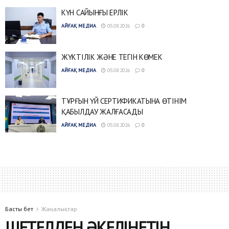
КҮН САЙЫНҒЫ ЕРЛІК
АЙҒАҚ МЕДИА
05.08.2026
0
ЖҮКТІЛІК ЖӘНЕ ТЕГІН КӨМЕК
АЙҒАҚ МЕДИА
05.08.2026
0
ТҰРҒЫН ҮЙ СЕРТИФИКАТЫНА ӨТІНІМ
ҚАБЫЛДАУ ЖАЛҒАСАДЫ
АЙҒАҚ МЕДИА
05.08.2026
0
Басты бет
Жаңалықтар
ШЕТЕЛДЕН ӘКЕЛІНЕТІН