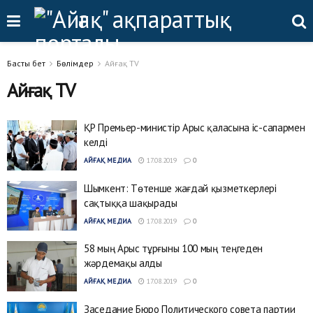
Басты бет
Бөлімдер
Айғақ TV
Айғақ TV
ҚР Премьер-министір Арыс қаласына іс-сапармен
келді
АЙҒАҚ МЕДИА
17.08.2019
0
Шымкент: Төтенше жағдай қызметкерлері
сақтыққа шақырады
АЙҒАҚ МЕДИА
17.08.2019
0
58 мың Арыс тұрғыны 100 мың теңгеден
жәрдемақы алды
АЙҒАҚ МЕДИА
17.08.2019
0
Заседание Бюро Политического совета партии