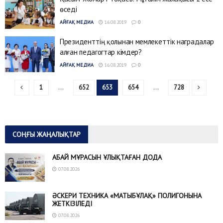
өседі
АЙҒАҚ МЕДИА
16.08.2019
0
Президенттің қолынан мемлекеттік наградалар
алған педагогтар кімдер?
АЙҒАҚ МЕДИА
16.08.2019
0
1
…
652
653
654
…
728
СОҢҒЫ ЖАҢАЛЫҚТАР
АБАЙ МҰРАСЫН ҰЛЫҚТАҒАН ДОДА
07.08.2026
ӘСКЕРИ ТЕХНИКА «МАТЫБҰЛАҚ» ПОЛИГОНЫНА
ЖЕТКІЗІЛЕДІ
07.08.2026