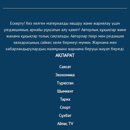
Ескерту! Кез келген материалды көшіру және жариялау үшін
редакцияның арнайы рұқсатын алу қажет! Авторлық құқықтар және
жанама құқықтар толық сақталады. Авторлар пікірі мен редакция
көзқарасының сәйкес келе бермеуі мүмкін. Жарнама мен
хабарландырулардың мазмұнына жарнама беруші жауап береді.
АҚПАРАТ
Саясат
Экономика
Түркістан
Шымкент
Тарих
Спорт
Сұхбат
Айғақ TV