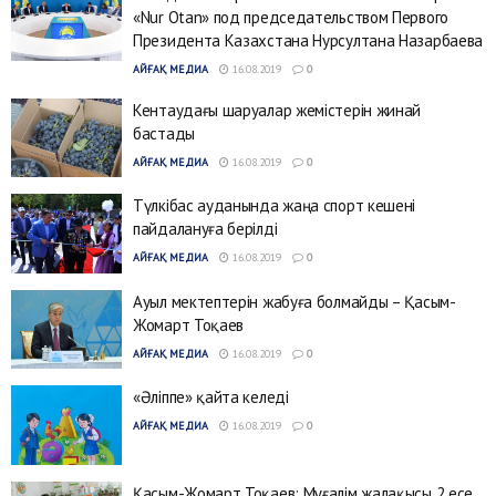
«Nur Otan» под председательством Первого
Президента Казахстана Нурсултана Назарбаева
АЙҒАҚ МЕДИА
16.08.2019
0
Кентаудағы шаруалар жемістерін жинай
бастады
АЙҒАҚ МЕДИА
16.08.2019
0
Түлкібас ауданында жаңа спорт кешені
пайдалануға берілді
АЙҒАҚ МЕДИА
16.08.2019
0
Ауыл мектептерін жабуға болмайды – Қасым-
Жомарт Тоқаев
АЙҒАҚ МЕДИА
16.08.2019
0
«Әліппе» қайта келеді
АЙҒАҚ МЕДИА
16.08.2019
0
Қасым-Жомарт Тоқаев: Мұғалім жалақысы 2 есе