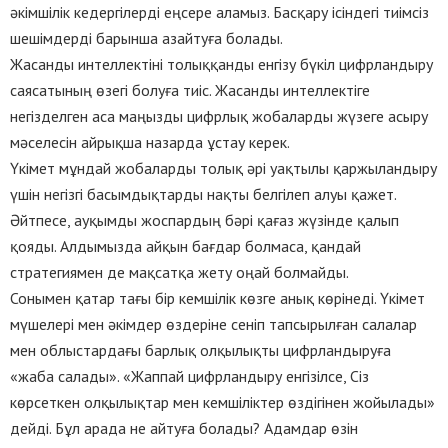
әкімшілік кедергілерді еңсере аламыз. Басқару ісіндегі тиімсіз
шешімдерді барынша азайтуға болады.
Жасанды интеллектіні толыққанды енгізу бүкіл цифрландыру
саясатының өзегі болуға тиіс. Жасанды интеллектіге
негізделген аса маңызды цифрлық жобаларды жүзеге асыру
мәселесін айрықша назарда ұстау керек.
Үкімет мұндай жобаларды толық әрі уақтылы қаржыландыру
үшін негізгі басымдықтарды нақты белгілеп алуы қажет.
Әйтпесе, ауқымды жоспардың бәрі қағаз жүзінде қалып
қояды. Алдымызда айқын бағдар болмаса, қандай
стратегиямен де мақсатқа жету оңай болмайды.
Сонымен қатар тағы бір кемшілік көзге анық көрінеді. Үкімет
мүшелері мен әкімдер өздеріне сеніп тапсырылған салалар
мен облыстардағы барлық олқылықты цифрландыруға
«жаба салады». «Жаппай цифрландыру енгізілсе, Сіз
көрсеткен олқылықтар мен кемшіліктер өздігінен жойылады»
дейді. Бұл арада не айтуға болады? Адамдар өзін