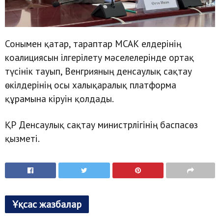
Сонымен қатар, тараптар МСАК елдерінің
коалициясын ілгерілету мәселелерінде ортақ
түсінік тауып, Венгрияның денсаулық сақтау
өкілдерінің осы халықаралық платформа
құрамына кіруін қолдады.
ҚР Денсаулық сақтау министрлігінің баспасөз
қызметі.
Ұқсас жазбалар