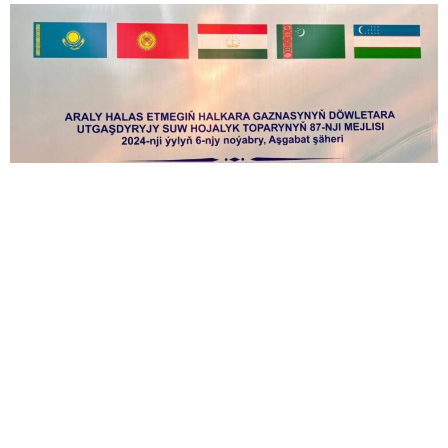
Нәтижесінде, 1 сәуірге дейін еліміздегі Шардара
су қоймасына 11 млрд текше метр су келеді деп
күтілуде. Бұл 2025 жылғы суару маусымында
еліміздің оңтүстік аймақтарына қажет су көлемін