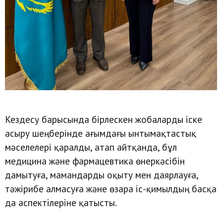
Кездесу барысында бірлескен жобаларды іске
асыру шеңберінде ағымдағы ынтымақтастық
мәселелері қаралды, атап айтқанда, бұл
медицина және фармацевтика өнеркәсібін
дамытуға, мамандарды оқыту мен даярлауға,
тәжірибе алмасуға және өзара іс-қимылдың басқа
да аспектілеріне қатысты.