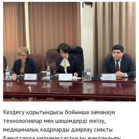
Кездесу қорытындысы бойынша заманауи
технологиялар мен шешімдерді енгізу,
медициналық кадрларды даярлау сияқты
бағыттарда ынтымақтастықты жандандыру