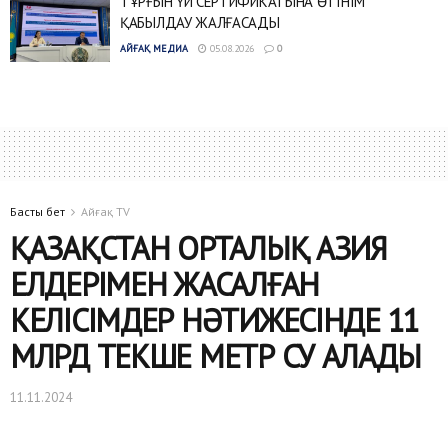
ТҰРҒЫН ҮЙ СЕРТИФИКАТЫНА ӨТІНІМ
ҚАБЫЛДАУ ЖАЛҒАСАДЫ
АЙҒАҚ МЕДИА
05.08.2026
0
Басты бет
Айғақ TV
ҚАЗАҚСТАН ОРТАЛЫҚ АЗИЯ
ЕЛДЕРІМЕН ЖАСАЛҒАН
КЕЛІСІМДЕР НӘТИЖЕСІНДЕ 11
МЛРД ТЕКШЕ МЕТР СУ АЛАДЫ
11.11.2024