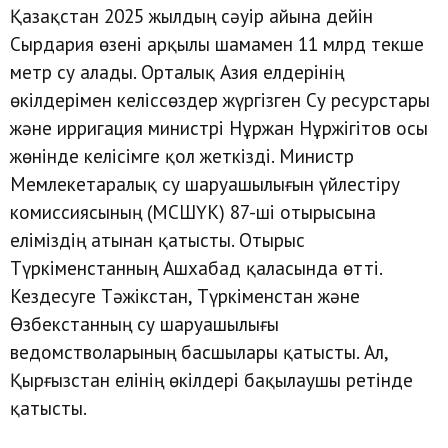
Қазақстан 2025 жылдың сәуір айына дейін
Сырдария өзені арқылы шамамен 11 млрд текше
метр су алады. Орталық Азия елдерінің
өкілдерімен келіссөздер жүргізген Су ресурстары
және ирригация министрі Нұржан Нұржігітов осы
жөнінде келісімге қол жеткізді. Министр
Мемлекетаралық су шаруашылығын үйлестіру
комиссиясының (МСШҮК) 87-ші отырысына
еліміздің атынан қатысты. Отырыс
Түркіменстанның Ашхабад қаласында өтті.
Кездесуге Тәжікстан, Түркіменстан және
Өзбекстанның су шаруашылығы
ведомстволарының басшылары қатысты. Ал,
Қырғызстан елінің өкілдері бақылаушы ретінде
қатысты.