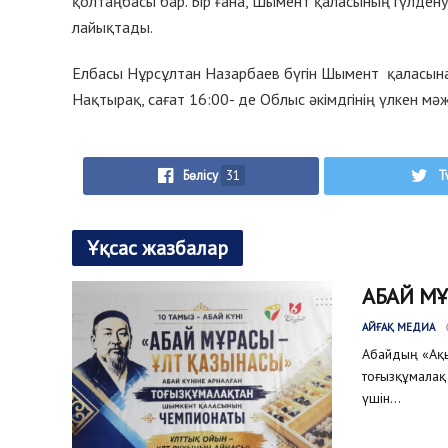
қолтаңбасы бар. Бір ғана, Шымент қаласының гүлденуі
лайықтады.
Елбасы Нұрсұлтан Назарбаев бүгін Шымент қаласына
Нақтырақ, сағат 16:00- де Облыс әкімдгінің үлкен мәж
Бөлісу
31
T
Ұқсас жазбалар
АБАЙ М
АЙҒАҚ МЕДИА
Абайдың «Ақыл
тоғызқұмалақ 
үшін...