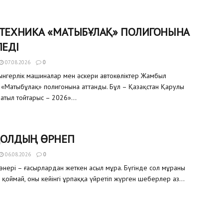
 ТЕХНИКА «МАТЫБҰЛАҚ» ПОЛИГОНЫНА
ЛЕДІ
07.08.2026
0
уынгерлік машиналар мен әскери автокөліктер Жамбыл
«Матыбұлақ» полигонына аттанды. Бұл – Қазақстан Қарулы
атыл тойтарыс – 2026»...
ҚОЛДЫҢ ӨРНЕГІ
06.08.2026
0
өнері – ғасырлардан жеткен асыл мұра. Бүгінде сол мұраны
 қоймай, оны кейінгі ұрпаққа үйретіп жүрген шеберлер аз...