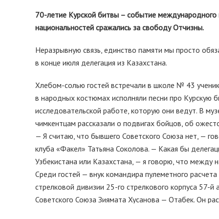
70-летие Курской битвы – событие международного 
национальностей сражались за свободу Отчизны.
Неразрывную связь, единство памяти мы просто обяза
в конце июля делегация из Казахстана.
Хлебом-солью гостей встречали в школе № 43 ученик
в народных костюмах исполняли песни про Курскую би
исследовательской работе, которую они ведут. В му
чимкентцам рассказали о подвигах бойцов, об ожест
— Я считаю, что бывшего Советского Союза нет, — г
клуба «Факел» Татьяна Соколова. — Какая бы делегаци
Узбекистана или Казахстана, — я говорю, что между н
Среди гостей — внук командира пулеметного расчета
стрелковой дивизии 25-го стрелкового корпуса 57-й
Советского Союза Зиямата Хусанова — Отабек. Он рас
земле и погиб здесь.