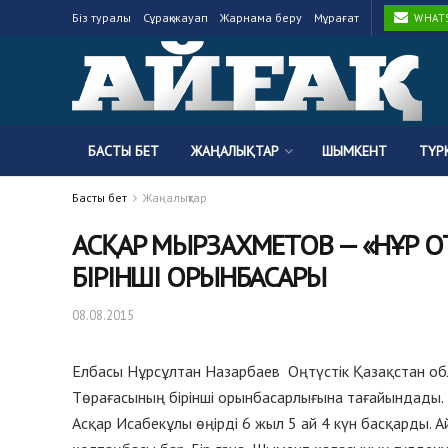
Біз туралы
Сұрақ-жауап
Жарнама беру
Мұрағат
WHATSA
БАСТЫ БЕТ
ЖАҢАЛЫҚТАР
ШЫМКЕНТ
ТҮР
Басты бет
Жаңалықтар
АСҚАР МЫРЗАХМЕТОВ — «НҰР 
БІРІНШІ ОРЫНБАСАРЫ
08.08.2015
Елбасы Нұрсұлтан Назарбаев Оңтүстік Қазақстан об
Төрағасының бірінші орынбасарлығына тағайындады. 
Асқар Исабекұлы өңірді 6 жыл 5 ай 4 күн басқарды. Айм