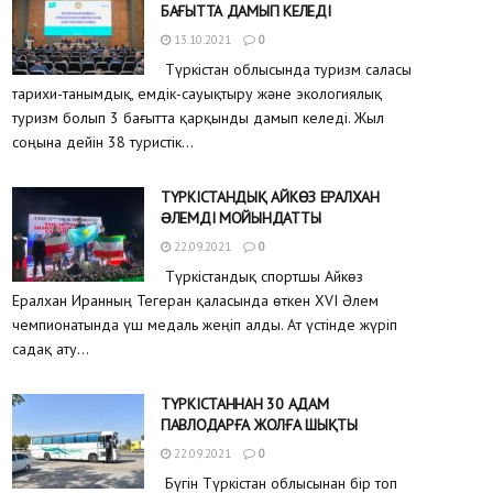
БАҒЫТТА ДАМЫП КЕЛЕДІ
13.10.2021
0
Түркістан облысында туризм саласы
тарихи-танымдық, емдік-сауықтыру және экологиялық
туризм болып 3 бағытта қарқынды дамып келеді. Жыл
соңына дейін 38 туристік...
ТҮРКІСТАНДЫҚ АЙКӨЗ ЕРАЛХАН
ƏЛЕМДІ МОЙЫНДАТТЫ
22.09.2021
0
Түркістандық спортшы Айкөз
Ералхан Иранның Тегеран қаласында өткен XVI Әлем
чемпионатында үш медаль жеңіп алды. Ат үстінде жүріп
садақ ату...
ТҮРКІСТАННАН 30 АДАМ
ПАВЛОДАРҒА ЖОЛҒА ШЫҚТЫ
22.09.2021
0
Бүгін Түркістан облысынан бір топ