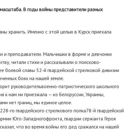
масштаба. В годы войны представители разных
ны хранить. Именно с этой целью в Курск приехала
и и преподаватели. Мальчишки в форме и девчонки
тву, читали стихи и рассказывали о поисково-
зее боевой славы 52-й гвардейской стрелковой дивизии
оченных боях на нашей земле.
оворит руководительвоенно-патриотического школьного
я к нам ни приезжала — из Белоруссии, Украины,
ами нет границ, мы единое целое.
 228-го гвардейского стрелкового полка78-й гвардейской
 армии Юго-Западногофронта, гвардии сержанта Героя
сказал, что во время войны его дед сражался на нашей