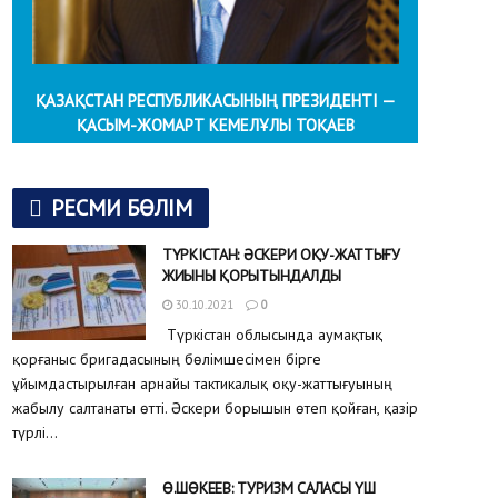
ҚАЗАҚСТАН РЕСПУБЛИКАСЫНЫҢ ПРЕЗИДЕНТІ —
ҚАСЫМ-ЖОМАРТ КЕМЕЛҰЛЫ ТОҚАЕВ
РЕСМИ БӨЛІМ
ТҮРКІСТАН: ӘСКЕРИ ОҚУ-ЖАТТЫҒУ
ЖИЫНЫ ҚОРЫТЫНДАЛДЫ
30.10.2021
0
Түркістан облысында аумақтық
қорғаныс бригадасының бөлімшесімен бірге
ұйымдастырылған арнайы тактикалық оқу-жаттығуының
жабылу салтанаты өтті. Әскери борышын өтеп қойған, қазір
түрлі...
Ө.ШӨКЕЕВ: ТУРИЗМ САЛАСЫ ҮШ