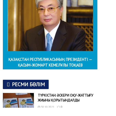
ҚАЗАҚСТАН РЕСПУБЛИКАСЫНЫҢ ПРЕЗИДЕНТІ —
ҚАСЫМ-ЖОМАРТ КЕМЕЛҰЛЫ ТОҚАЕВ
РЕСМИ БӨЛІМ
ТҮРКІСТАН: ӘСКЕРИ ОҚУ-ЖАТТЫҒУ
ЖИЫНЫ ҚОРЫТЫНДАЛДЫ
30.10.2021
0
Түркістан облысында аумақтық