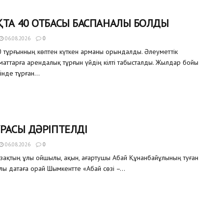
ТА 40 ОТБАСЫ БАСПАНАЛЫ БОЛДЫ
06.08.2026
0
 тұрғынның көптен күткен арманы орындалды. Әлеуметтік
аматтарға арендалық тұрғын үйдің кілті табысталды. Жылдар бойы
інде тұрған...
РАСЫ ДӘРІПТЕЛДІ
06.08.2026
0
азақтың ұлы ойшылы, ақын, ағартушы Абай Құнанбайұлының туған
улы датаға орай Шымкентте «Абай сөзі –...