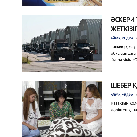
ӘСКЕРИ
ЖЕТКІЗІ
АЙҒАҚ МЕДИА
Танкілер, жа
облысындағы 
Күштерінің «Б
ШЕБЕР 
АЙҒАҚ МЕДИА
Қазақтың қол
дәріптеп қана