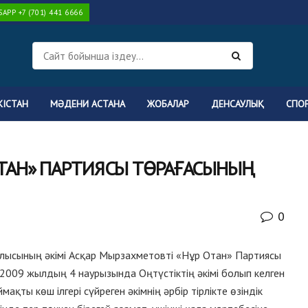
PP +7 (701) 441 6666
КІСТАН
МӘДЕНИ АСТАНА
ЖОБАЛАР
ДЕНСАУЛЫҚ
СПО
ОТАН» ПАРТИЯСЫ ТӨРАҒАСЫНЫҢ
0
лысының әкімі Асқар Мырзахметовті «Нұр Отан» Партиясы
2009 жылдың 4 наурызында Оңтүстіктің әкімі болып келген
ақты көш ілгері сүйреген әкімнің әрбір тірлікте өзіндік