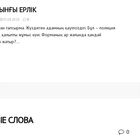
ЫНҒЫ ЕРЛІК
05.08.2026
0
ған тапсырма. Жүздеген адамның қауіпсіздігі. Бұл – полиция
ң қалыпты жұмыс күні. Форманың ар жағында қандай
 жатыр?...
ЫЕ СЛОВА
0