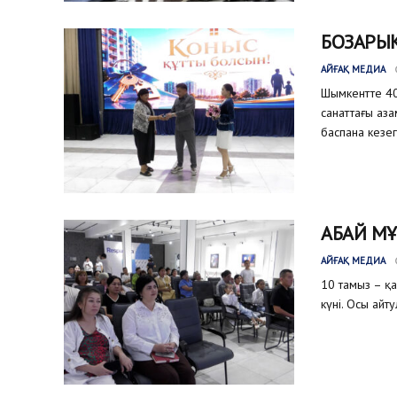
БОЗАРЫҚ
АЙҒАҚ МЕДИА
Шымкентте 40
санаттағы аз
баспана кезег
АБАЙ МҰ
АЙҒАҚ МЕДИА
10 тамыз – қ
күні. Осы айт