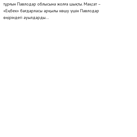
тұрғын Павлодар облысына жолға шықты. Мақсат –
«Еңбек» бағдарласы арқылы көшу үшін Павлодар
өңіріндегі ауылдарды...