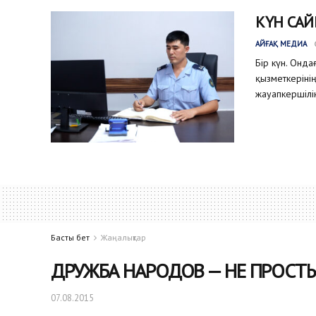
КҮН САЙ
АЙҒАҚ МЕДИА
Бір күн. Онда
қызметкеріні
жауапкершілік
Басты бет
Жаңалықтар
ДРУЖБА НАРОДОВ — НЕ ПРОСТ
07.08.2015