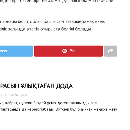
нде тер төккен бірегей азамат, үшінші қала мәртебесіне
 арнайы келіп, облыс басшысын тағайындамақ екен.
іліс залында өтетін отырыста белгілі болады.
weet
Pin
ҰРАСЫН ҰЛЫҚТАҒАН ДОДА
07.08.2026
0
, қайрат, жүректі бірдей ұста» деген тағылымды сөзі
тақтасында да көрініс табады. Өйткені бұл ойыннан жеңіске жету