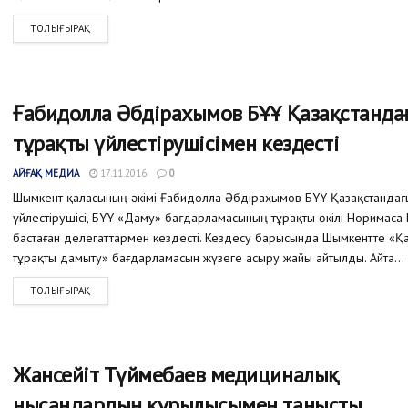
ТОЛЫҒЫРАҚ
Ғабидолла Әбдірахымов БҰҰ Қазақстанда
тұрақты үйлестірушісімен кездесті
АЙҒАҚ МЕДИА
17.11.2016
0
Шымкент қаласының әкімі Ғабидолла Әбдірахымов БҰҰ Қазақстандағ
үйлестірушісі, БҰҰ «Даму» бағдарламасының тұрақты өкілі Норимас
бастаған делегаттармен кездесті. Кездесу барысында Шымкентте «
тұрақты дамыту» бағдарламасын жүзеге асыру жайы айтылды. Айта...
ТОЛЫҒЫРАҚ
Жансейіт Түймебаев медициналық
нысандардың құрылысымен танысты