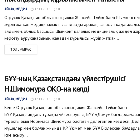
АЙҒАҚ МЕДИА
17.11.2016
0
Оңтүстік Қазақстан облысының әкімі Жансейіт Түймебаев Шымкенттег
жүріп жатқан медициналық нысандарды аралап, сапасын қадағалады.
алдымен, облыс басшысы Шымкент қалалық медициналық жедел жә
көрсету ауруханасының жаңадан құрылысы жүріп жатқан...
ТОЛЫҒЫРАҚ
БҰҰ-ның Қазақстандағы үйлестірушісі
Н.Шимомура ОҚО-на келді
АЙҒАҚ МЕДИА
17.11.2016
0
Кеше Оңтүстік Қазақстан облысының әкімі Жансейіт Түймебаев
БҰҰ Қазақстандағы тұрақты үйлестірушісі, БҰҰ «Даму» бағдарламас
тұрақты өкілі Норимаса Шимомура бастаған делегатпен кездесті. Дел
мүшелерімен болған жиында ҚР Үкіметі мен БҰҰ Бірлескен бағдарл
іске асыру...