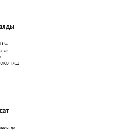
алды
016»
сатын
л
ға ОҚО ТЖД
сат
аласында