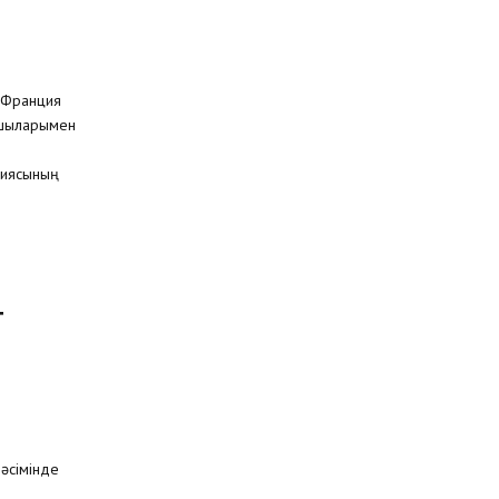
, Франция
йшыларымен
ниясының
т
әсімінде