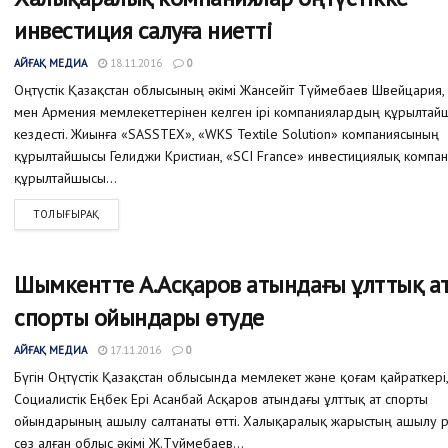
инвестиция салуға ниетті
АЙҒАҚ МЕДИА
18.11.2016
0
Оңтүстік Қазақстан облысының әкімі Жансейіт Түймебаев Швейцария
мен Армения мемлекеттерінен келген ірі компаниялардың құрылта
кездесті. Жиынға «SASSTEX», «WKS Textile Solution» компаниясының
құрылтайшысы Гелиджи Кристиан, «SCI France» инвестициялық компа
құрылтайшысы...
ТОЛЫҒЫРАҚ
Шымкентте А.Асқаров атындағы ұлттық а
спорты ойындары өтуде
АЙҒАҚ МЕДИА
17.11.2016
0
Бүгін Оңтүстік Қазақстан облысында мемлекет және қоғам қайраткері,
Социалистік Еңбек Ері Асанбай Асқаров атындағы ұлттық ат спорты
ойындарының ашылу салтанаты өтті. Халықаралық жарыстың ашылу р
сөз алған облыс әкімі Ж.Түймебаев...