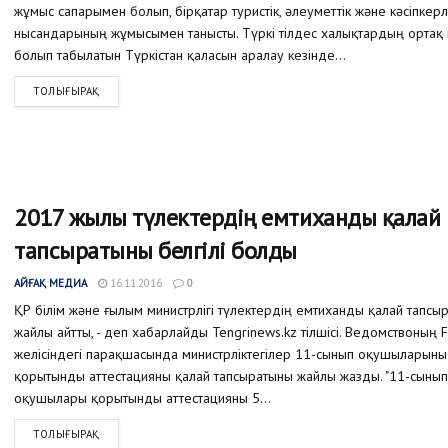
жұмыс сапарымен болып, бірқатар туристік, әлеуметтік және кәсіпкерл
нысандарының жұмысымен танысты. Түркі тілдес халықтардың ортақ
болып табылатын Түркістан қаласын аралау кезінде...
ТОЛЫҒЫРАҚ
2017 жылы түлектердің емтиханды қалай
тапсыратыны белгілі болды
АЙҒАҚ МЕДИА
16.11.2016
0
ҚР білім және ғылым министрлігі түлектердің емтиханды қалай тапсы
жайлы айтты, - деп хабарлайды Tengrinews.kz тілшісі. Ведомствоның 
желісіндегі парақшасында министрліктегілер 11-сынып оқушыларын
қорытынды аттестацияны қалай тапсыратыны жайлы жазды. "11-сынып
оқушылары қорытынды аттестацияны 5...
ТОЛЫҒЫРАҚ