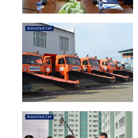
ЖАҢАЛЫҚТАР
ЖАҢАЛЫҚТАР