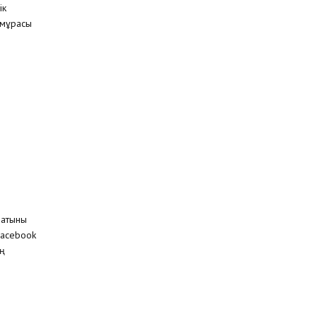
ік
 мұрасы
ратыны
Facebook
ың