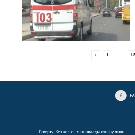
1
…
1 
FA
Ескерту! Кез келген материалды көшіру және