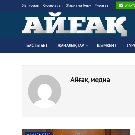
Біз туралы
Сұрақ-жауап
Жарнама беру
Мұрағат
WHATSA
БАСТЫ БЕТ
ЖАҢАЛЫҚТАР
ШЫМКЕНТ
ТҮР
Айғақ медиа
ЖАҢАЛЫҚТАР