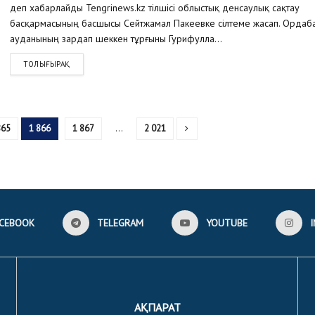
деп хабарлайды Tengrinews.kz тілшісі облыстық денсаулық сақтау
басқармасының басшысы Сейтжамал Пакеевке сілтеме жасап. Ордаб
ауданының зардап шеккен тұрғыны Гурифулла...
ТОЛЫҒЫРАҚ
865
1 866
1 867
…
2 021
CEBOOK
TELEGRAM
YOUTUBE
АҚПАРАТ