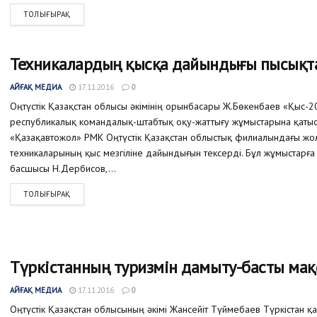
ТОЛЫҒЫРАҚ
Техникалардың қысқа дайындығы пысықт
АЙҒАҚ МЕДИА
17.11.2016
0
Оңтүстік Қазақстан облысы әкімінің орынбасары Ж.Бөкенбаев «Қыс-2
республикалық командалық-штабтық оқу-жаттығу жұмыстарына қаты
«Қазақавтожол» РМК Оңтүстік Қазақстан облыстық филиалындағы жо
техникаларының қыс мезгіліне дайындығын тексерді. Бұл жұмыстар
басшысы Н.Дербисов,...
ТОЛЫҒЫРАҚ
Түркістанның туризмін дамыту-басты мақ
АЙҒАҚ МЕДИА
17.11.2016
0
Оңтүстік Қазақстан облысының әкімі Жансейіт Түймебаев Түркістан қ