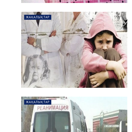
ЖАҢАЛЫҚТАР
ЖАҢАЛЫҚТАР