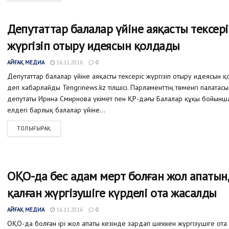
Депутаттар балалар үйіне аяқасты тексері
жүргізіп отыру идеясын қолдады
АЙҒАҚ МЕДИА
16.11.2016
0
Депутаттар балалар үйіне аяқасты тексеріс жүргізіп отыру идеясын қ
деп хабарлайды Tengrinews.kz тілшісі. Парламенттің төменгі палатас
депутаты Ирина Смирнова үкімет пен ҚР-дағы Балалар құқы бойынша
елдегі барлық балалар үйіне...
ТОЛЫҒЫРАҚ
ОҚО-да бес адам мерт болған жол апатынд
қалған жүргізушіге күрделі ота жасалды
АЙҒАҚ МЕДИА
16.11.2016
0
ОҚО-да болған ірі жол апаты кезінде зардап шеккен жүргізушіге ота 