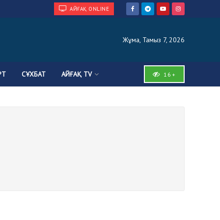
АЙҒАҚ ONLINE
Жұма, Тамыз 7, 2026
РТ
СҰХБАТ
АЙҒАҚ TV
16+