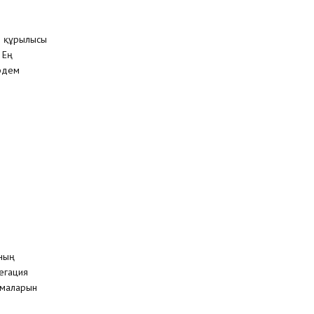
і құрылысы
 Ең
рдем
ының
егация
амаларын