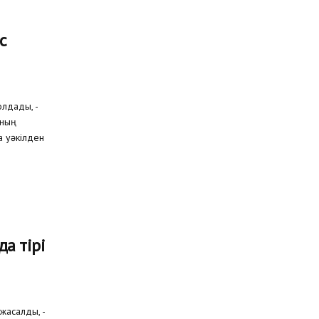
с
олдады, -
ының
 уәкілден
а тірі
жасалды, -