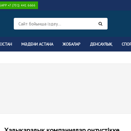
PP +7 (701) 441 6666
КІСТАН
МӘДЕНИ АСТАНА
ЖОБАЛАР
ДЕНСАУЛЫҚ
СПО
Халықаралық компаниялар оңтүстікке