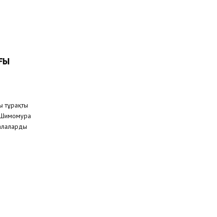
ғы
ы тұрақты
а Шимомура
Қалаларды