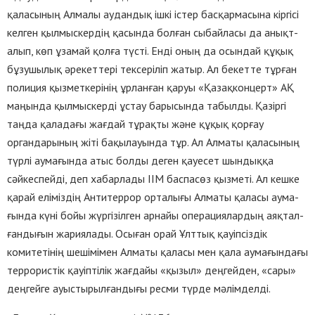
қаласының Алмалы аудандық ішкі істер басқармасына кіргісі
келген қылмыскердің қасын­да болған сыбайласы да анық­т­
алып, көп ұзамай қолға түсті. Енді оның да осындай құқық
бұзушылық әрекеттері тексеріліп жатыр. Ал бекетте тұрған
полиция қызметкерінің ұрланған қаруы «Қазақконцерт» АҚ
маңында қылмыскерді ұстау барысында табылды. Қазіргі
таңда қаладағы жағдай тұрақты және құқық қорғау
органдарының жіті бақылауында тұр. Ал Алматы қала­сының
түрлі аумағында атыс болды деген қауесет шындыққа
сәйкеспейді, деп хабарлады ІІМ баспасөз қызметі. Ал кешке
қарай еліміз­дің Анти­террор орталығы Ал­маты қала­сы аума­
ғында күні бойы жүргі­зіл­ген ар­найы опера­циялар­дың аяқ­тал­
ған­ды­ғын жариялады. Осыған орай Ұлт­­тық қауіпсіздік
комитетінің ше­­ші­­мімен Алматы қаласы мен қа­ла аума­ғындағы
террористік қауіп­­­ті­лік жағдайы «қызыл» дең­­­гей­­ден, «сары»
деңгейге ауы­с­­ты­­рыл­ған­дығы ресми түрде мәлім­делді.