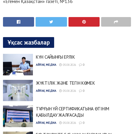
«Егемен Қазақстан» газеті, №136
Ұқсас жазбалар
КҮН САЙЫНҒЫ ЕРЛІК
АЙҒАҚ МЕДИА
05.08.2026
0
ЖҮКТІЛІК ЖӘНЕ ТЕГІН КӨМЕК
АЙҒАҚ МЕДИА
05.08.2026
0
ТҰРҒЫН ҮЙ СЕРТИФИКАТЫНА ӨТІНІМ
ҚАБЫЛДАУ ЖАЛҒАСАДЫ
АЙҒАҚ МЕДИА
05.08.2026
0