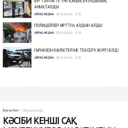
БІР ТӘУЛІКТЕ 543 ҚҰҚЫҚ БҰЗУШЫЛЫҚ
АНЫҚТАЛДЫ
АЙҒАҚ МЕДИА
01.08.2026
0
ПОЛИЦЕЙЛЕР ӨРТТІҢ АЛДЫН АЛДЫ
АЙҒАҚ МЕДИА
01.08.2026
0
ГАРНИЗОН КӨЛІКТЕРІНЕ ТЕКСЕРУ ЖҮРГІЗІЛДІ
АЙҒАҚ МЕДИА
01.08.2026
0
Басты бет
Жаңалықтар
КӘСІБИ КЕНШІ САҚ