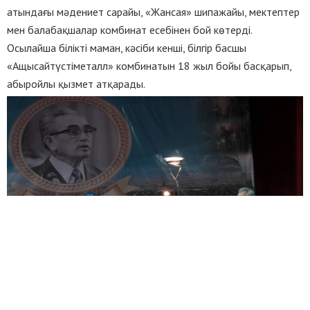
атындағы мәдениет сарайы, «Жансая» шипажайы, мектептер
мен балабақшалар комбинат есебінен бой көтерді.
Осылайша білікті маман, кәсіби кенші, білгір басшы
«Ащысайтүстіметалл» комбинатын 18 жыл бойы басқарып,
абыройлы қызмет атқарады.