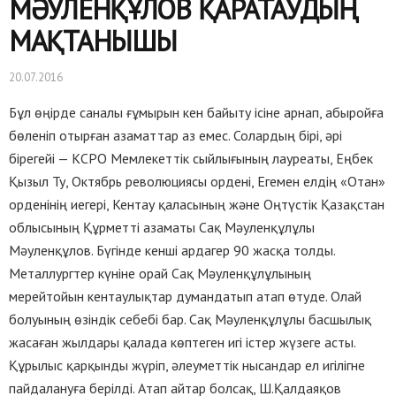
МӘУЛЕНҚҰЛОВ ҚАРАТАУДЫҢ
МАҚТАНЫШЫ
20.07.2016
Бұл өңірде саналы ғұмырын кен байыту ісіне арнап, абыройға
бөленіп отырған азаматтар аз емес. Солардың бірі, әрі
бірегейі — КСРО Мемлекеттік сыйлығының лауреаты, Еңбек
Қызыл Ту, Октябрь революциясы ордені, Егемен елдің «Отан»
орденінің иегері, Кентау қаласының және Оңтүстік Қазақстан
облысының Құрметті азаматы Сақ Мәуленқұлұлы
Мәуленқұлов. Бүгінде кенші ардагер 90 жасқа толды.
Металлургтер күніне орай Сақ Мәуленқұлұлының
мерейтойын кентаулықтар думандатып атап өтуде. Олай
болуының өзіндік себебі бар. Сақ Мәуленқұлұлы басшылық
жасаған жылдары қалада көптеген игі істер жүзеге асты.
Құрылыс қарқынды жүріп, әлеуметтік нысандар ел игілігне
пайдалануға берілді. Атап айтар болсақ, Ш.Қалдаяқов