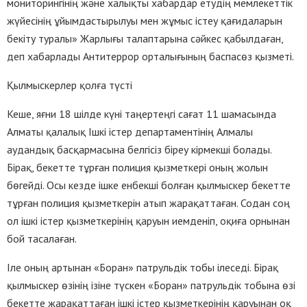
мониторингінің және халықты хабардар етудің мемлекеттік
жүйесінің ұйымдастырылуы мен жұмыс істеу қағидаларын
бекіту туралы» Жарлығы талаптарына сәйкес қабылдаған,
деп хабарлады Антитеррор орталығының баспасөз қызметі.
Қылмыскерлер қолға түсті
Кеше, яғни 18 шілде күні таңер­теңгі сағат 11 шамасында
Алматы қалалық Ішкі істер де­пар­таментінің Алмалы
аудандық бас­қармасы­на белгісіз біреу кір­мек­ші болады.
Бірақ, бекетте тұр­ған полиция қызметкері оның жолын
бөгейді. Осы кезде ішке енбекші болған қылмыскер бекетте
тұрған полиция қызметкерін атып жарақаттаған. Содан соң
ол ішкі істер қызмет­кері­нің қаруын иемденіп, оқиға орнынан
бой тасалаған.
Іле оның артынан «Боран» патруль­дік тобы ілеседі. Бірақ
қыл­мыс­кер өзінің ізіне түскен «Боран» патрульдік тобына өзі
бекет­те жарақаттаған ішкі істер қыз­мет­керінің қаруынан оқ