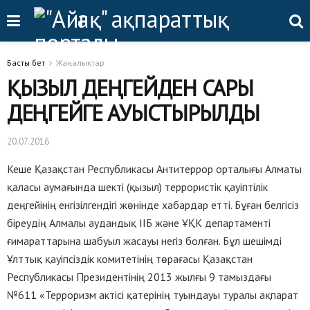
Басты бет
Жаңалықтар
ҚЫЗЫЛ ДЕҢГЕЙДЕН САРЫ
ДЕҢГЕЙГЕ АУЫСТЫРЫЛДЫ
20.07.2016
Кеше Қазақстан Республикасы Антитеррор орталығы Алматы
қаласы аумағында шекті (қызыл) террористік қауіптілік
деңгейінің енгізілгендігі жөнінде хабардар етті. Бұған белгісіз
біреудің Алмалы аудандық ІІБ және ҰҚК департаменті
ғимараттарына шабуыл жасауы негіз болған. Бұл шешімді
Ұлттық қауіпсіздік комитетінің төрағасы Қазақстан
Республикасы Президентінің 2013 жылғы 9 тамыздағы
№611 «Терроризм актісі қатерінің туындауы туралы ақпарат