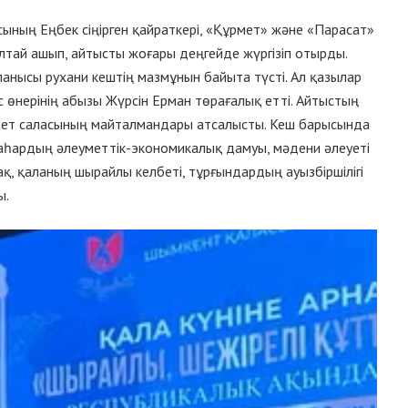
ың Еңбек сіңірген қайраткері, «Құрмет» және «Парасат»
Әлтай ашып, айтысты жоғары деңгейде жүргізіп отырды.
ланысы рухани кештің мазмұнын байыта түсті. Ал қазылар
 өнерінің абызы Жүрсін Ерман төрағалық етті. Айтыстың
ниет саласының майталмандары атсалысты. Кеш барысында
шаһардың әлеуметтік-экономикалық дамуы, мәдени әлеуеті
ақ, қаланың шырайлы келбеті, тұрғындардың ауызбіршілігі
ы.