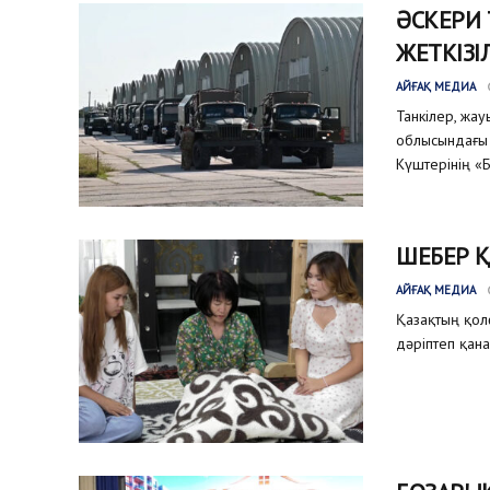
ӘСКЕРИ
ЖЕТКІЗІ
АЙҒАҚ МЕДИА
Танкілер, жа
облысындағы 
Күштерінің «Б
ШЕБЕР 
АЙҒАҚ МЕДИА
Қазақтың қол
дәріптеп қана