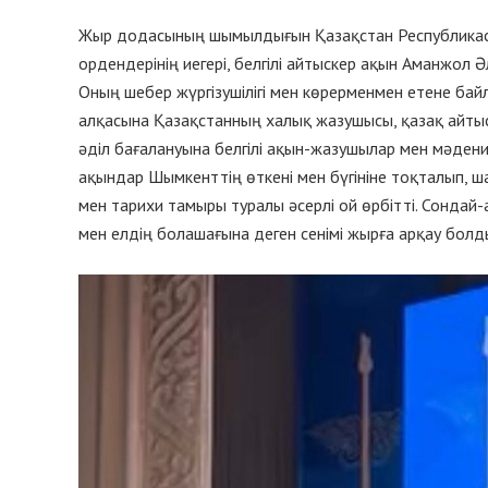
Жыр додасының шымылдығын Қазақстан Республикасын
ордендерінің иегері, белгілі айтыскер ақын Аманжол 
Оның шебер жүргізушілігі мен көрерменмен етене бай
алқасына Қазақстанның халық жазушысы, қазақ айтыс
әділ бағалануына белгілі ақын-жазушылар мен мәде
ақындар Шымкенттің өткені мен бүгініне тоқталып, 
мен тарихи тамыры туралы әсерлі ой өрбітті. Сондай-
мен елдің болашағына деген сенімі жырға арқау болд