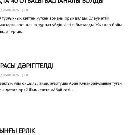
ТА 40 ОТБАСЫ БАСПАНАЛЫ БОЛДЫ
06.08.2026
0
 тұрғынның көптен күткен арманы орындалды. Әлеуметтік
аматтарға арендалық тұрғын үйдің кілті табысталды. Жылдар бойы
інде тұрған...
РАСЫ ДӘРІПТЕЛДІ
06.08.2026
0
азақтың ұлы ойшылы, ақын, ағартушы Абай Құнанбайұлының туған
улы датаға орай Шымкентте «Абай сөзі –...
ЫНҒЫ ЕРЛІК