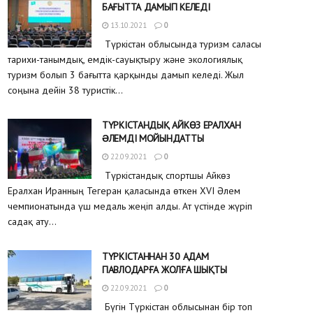
БАҒЫТТА ДАМЫП КЕЛЕДІ
13.10.2021
0
Түркістан облысында туризм саласы
тарихи-танымдық, емдік-сауықтыру және экологиялық
туризм болып 3 бағытта қарқынды дамып келеді. Жыл
соңына дейін 38 туристік...
ТҮРКІСТАНДЫҚ АЙКӨЗ ЕРАЛХАН
ƏЛЕМДІ МОЙЫНДАТТЫ
22.09.2021
0
Түркістандық спортшы Айкөз
Ералхан Иранның Тегеран қаласында өткен XVI Әлем
чемпионатында үш медаль жеңіп алды. Ат үстінде жүріп
садақ ату...
ТҮРКІСТАННАН 30 АДАМ
ПАВЛОДАРҒА ЖОЛҒА ШЫҚТЫ
22.09.2021
0
Бүгін Түркістан облысынан бір топ