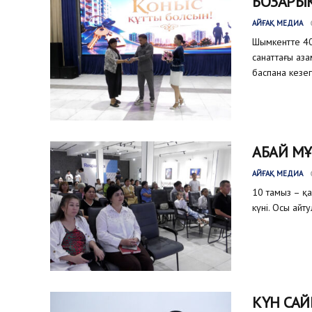
БОЗАРЫҚ
АЙҒАҚ МЕДИА
Шымкентте 40
санаттағы аз
баспана кезег
АБАЙ МҰ
АЙҒАҚ МЕДИА
10 тамыз – қ
күні. Осы айт
КҮН САЙ