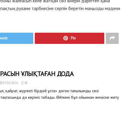
бойы жалғасып келе жатқан сөз өнерін дәріптеп қана
пақтың рухани тәрбиесіне серпін беретін маңызды мәдени
weet
Pin
ҰРАСЫН ҰЛЫҚТАҒАН ДОДА
07.08.2026
0
, қайрат, жүректі бірдей ұста» деген тағылымды сөзі
тақтасында да көрініс табады. Өйткені бұл ойыннан жеңіске жету