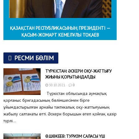
ҚАЗАҚСТАН РЕСПУБЛИКАСЫНЫҢ ПРЕЗИДЕНТІ —
ҚАСЫМ-ЖОМАРТ КЕМЕЛҰЛЫ ТОҚАЕВ
РЕСМИ БӨЛІМ
ТҮРКІСТАН: ӘСКЕРИ ОҚУ-ЖАТТЫҒУ
ЖИЫНЫ ҚОРЫТЫНДАЛДЫ
30.10.2021
0
Түркістан облысында аумақтық
қорғаныс бригадасының бөлімшесімен бірге
ұйымдастырылған арнайы тактикалық оқу-жаттығуының
жабылу салтанаты өтті. Әскери борышын өтеп қойған, қазір
түрлі...
Ө.ШӨКЕЕВ: ТУРИЗМ САЛАСЫ ҮШ