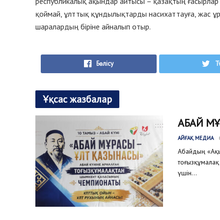
республикалық ақындар айтысы – қазақтың ғасырлар 
қоймай, ұлттық құндылықтарды насихаттауға, жас ұр
шаралардың біріне айналып отыр.
Бөлісу
T
Ұқсас жазбалар
АБАЙ М
АЙҒАҚ МЕДИА
Абайдың «Ақыл
тоғызқұмалақ 
үшін...