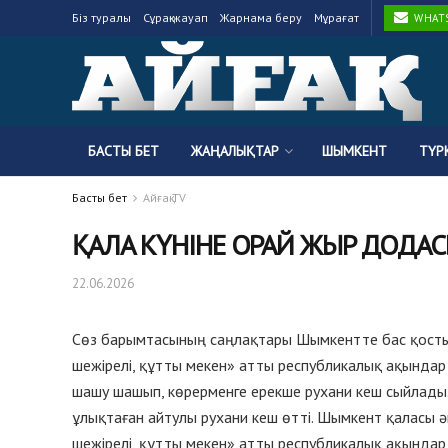
Біз туралы
Сұрақ-жауап
Жарнама беру
Мұрағат
WHATSA
БАСТЫ БЕТ
ЖАҢАЛЫҚТАР
ШЫМКЕНТ
ТҮР
Басты бет
Айғақ TV
ҚАЛА КҮНІНЕ ОРАЙ ЖЫР ДОДАС
22.06.2026
Сөз барымтасының саңлақтары Шымкентте бас қосты.
шежірелі, құтты мекен» атты республикалық ақындар 
шашу шашып, көрерменге ерекше рухани кеш сыйлады.
ұлықтаған айтулы рухани кеш өтті. Шымкент қаласы 
шежірелі, құтты мекен» атты республикалық ақындар 