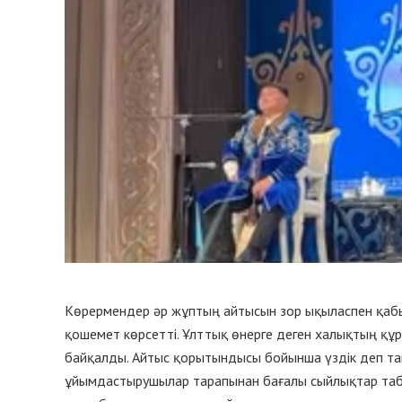
Көрермендер әр жұптың айтысын зор ықыласпен қабы
қошемет көрсетті. Ұлттық өнерге деген халықтың құ
байқалды. Айтыс қорытындысы бойынша үздік деп та
ұйымдастырушылар тарапынан бағалы сыйлықтар табы