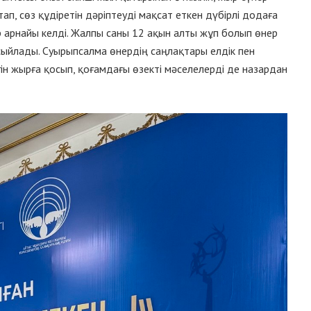
п, сөз құдіретін дәріптеуді мақсат еткен дүбірлі додаға
ар арнайы келді. Жалпы саны 12 ақын алты жұп болып өнер
сыйлады. Суырыпсалма өнердің саңлақтары елдік пен
лігін жырға қосып, қоғамдағы өзекті мәселелерді де назардан