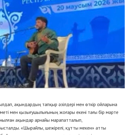
лдап, ақындардың тапқыр әзілдері мен өткір ойларына
рметі мен қызығушылығының жоғары екені тағы бір мәрте
нылған ақындар арнайы марапатталып,
сталды. «Шырайлы, шежірелі, құтты мекен» атты