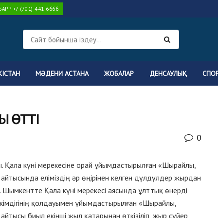
PP +7 (701) 441 6666
КІСТАН
МӘДЕНИ АСТАНА
ЖОБАЛАР
ДЕНСАУЛЫҚ
СПО
Ы ӨТТІ
0
 Қала күні мерекесіне орай ұйымдастырылған «Шырайлы,
айтысында еліміздің әр өңірінен келген дүлдүлдер жырдан
 Шымкентте Қала күні мерекесі аясында ұлттық өнерді
әкімдігінің қолдауымен ұйымдастырылған «Шырайлы,
айтысы биыл екінші жыл қатарынан өткізіліп, жыр сүйер