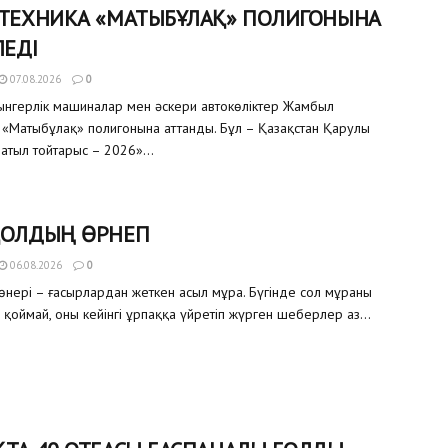
 ТЕХНИКА «МАТЫБҰЛАҚ» ПОЛИГОНЫНА
ЛЕДІ
07.08.2026
0
уынгерлік машиналар мен әскери автокөліктер Жамбыл
«Матыбұлақ» полигонына аттанды. Бұл – Қазақстан Қарулы
атыл тойтарыс – 2026»...
ҚОЛДЫҢ ӨРНЕГІ
06.08.2026
0
өнері – ғасырлардан жеткен асыл мұра. Бүгінде сол мұраны
 қоймай, оны кейінгі ұрпаққа үйретіп жүрген шеберлер аз...