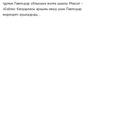
тұрғын Павлодар облысына жолға шықты. Мақсат –
«Еңбек» бағдарласы арқылы көшу үшін Павлодар
өңіріндегі ауылдарды...