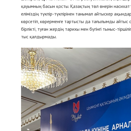
қауымның басын қосты. Қазақтың төл өнерін насихатта
еліміздің түкпір-түкпірінен танымал айтыскер ақынд
көрсетіп, көрерменге тартысты да тағылымды айтыс 
бірлікті, туған жердің тарихы мен бүгінгі тыныс-тірші
тыс қалдырмады.