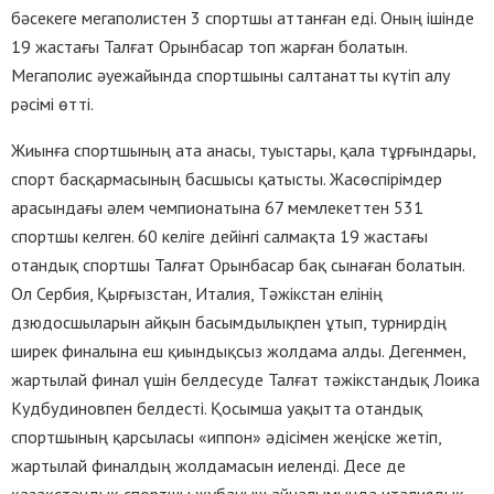
бәсекеге мегаполистен 3 спортшы аттанған еді. Оның ішінде
19 жастағы Талғат Орынбасар топ жарған болатын.
Мегаполис әуежайында спортшыны салтанатты күтіп алу
рәсімі өтті.
Жиынға спортшының ата анасы, туыстары, қала тұрғындары,
спорт басқармасының басшысы қатысты. Жасөспірімдер
арасындағы әлем чемпионатына 67 мемлекеттен 531
спортшы келген. 60 келіге дейінгі салмақта 19 жастағы
отандық спортшы Талғат Орынбасар бақ сынаған болатын.
Ол Сербия, Қырғызстан, Италия, Тәжікстан елінің
дзюдосшыларын айқын басымдылықпен ұтып, турнирдің
ширек финалына еш қиындықсыз жолдама алды. Дегенмен,
жартылай финал үшін белдесуде Талғат тәжікстандық Лоика
Кудбудиновпен белдесті. Қосымша уақытта отандық
спортшының қарсыласы «иппон» әдісімен жеңіске жетіп,
жартылай финалдың жолдамасын иеленді. Десе де
қазақстандық спортшы жұбаныш айналымында италиядық