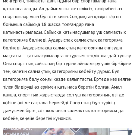
меңгерген, тиянақты дайындығы бар спортшылар ғана
қатынаса алады. Ал дайындығы жеткіліксіз, тәжірибесі аз
спортшылар үшін бұл өте қиын. Сондықтан қазіргі тәртіп
бойынша сайысқа 18 жасқа толғандар ғана
қатынастырылады. Сайысқа қатынасушылар үш салмақтық
категорияға бөлінеді. Аударыспақ салмақтық категорияға
бөлінеді. Аударыспаққа салмақтың категорияны енгізудің
мақсаты — қатынасушыларға неғұрлым теңдік жағдай туғызу.
Оны спорттың сайыстың бір түріне айналдыру үшін бір-біріне
тең келетін салмақтық категорияны көбейту дүрыс. Бұл
категорияға бөлу соңғы кезде қалыптасты. Ертеде кез келген
тілек білдіруші өз еркімен қатынаса беретін болған. Амал
қанша, спорттық жарыстарда сол үш категорияның өзі де
көбіне әлі де сақтала бермейді. Спорттың бұл түрінің
дамуымен бірге, сөз жоқ оның салмақтық категориясы да
көбейе, кеңейе беретіні күмәнсіз.