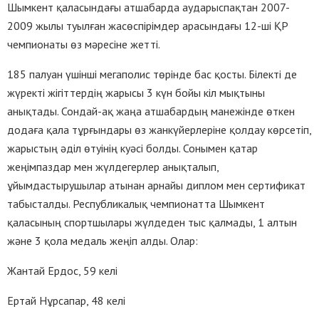
Шымкент қаласындағы атшабарда аударыспақтан 2007-
2009 жылы туылған жасөспірімдер арасындағы 12-ші ҚР
чемпионаты өз мәресіне жетті.
185 палуан үшінші мегаполис төрінде бас қосты. Білекті де
жүректі жігіттердің жарысы 3 күн бойы кіл мықтыны
анықтады. Сондай-ақ жаңа атшабардың манежінде өткен
додаға қала тұрғындары өз жанкүйерлеріне қолдау көрсетіп,
жарыстың әділ өтуінің куәсі болды. Сонымен қатар
жеңімпаздар мен жүлдегерлер анықталып,
ұйымдастырушылар атынан арнайы диплом мен сертификат
табысталды. Республикалық чемпионатта Шымкент
қаласының спортшылары жүлдеден тыс қалмады, 1 алтын
және 3 қола медаль жеңіп алды. Олар:
Жантай Ердос, 59 келі
Ертай Нұрсапар, 48 келі