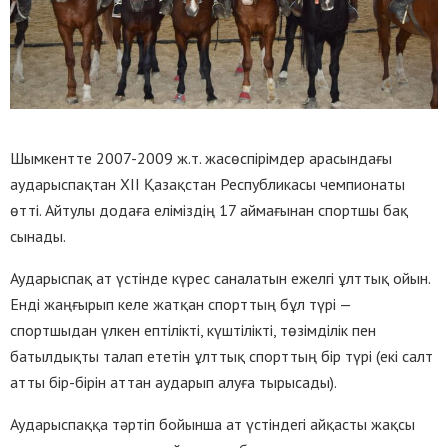
Шымкентте 2007-2009 ж.т. жасөспірімдер арасындағы
аударыспақтан XII Қазақстан Республикасы чемпионаты
өтті. Айтулы додаға еліміздің 17 аймағынан спортшы бақ
сынады.
Аударыспақ ат үстінде күрес саналатын ежелгі ұлттық ойын.
Енді жаңғырып келе жатқан спорттың бұл түрі —
спортшыдан үлкен ептілікті, күштілікті, төзімділік пен
батылдықты талап ететін ұлттық спорттың бір түрі (екі салт
атты бір-бірін аттан аударып алуға тырысады).
Аударыспаққа тәртіп бойынша ат үстіндегі айқасты жақсы