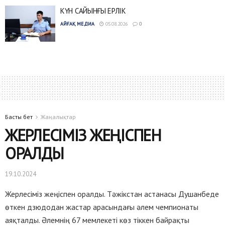
КҮН САЙЫНҒЫ ЕРЛІК
АЙҒАҚ МЕДИА
05.08.2026
0
Басты бет
Жаңалықтар
ЖЕРЛЕСІМІЗ ЖЕҢІСПЕН
ОРАЛДЫ
19.10.2024
Жерлесіміз жеңіспен оралды. Тәжікстан астанасы Душанбеде
өткен дзюдодан жастар арасындағы әлем чемпионаты
аяқталды. Әлемнің 67 мемлекеті көз тіккен байрақты