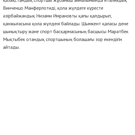
Винченцо Манферлотиді, қола жүлдеге күресте
әзірбайжандық Низами Имрановты қапы қалдырып,
қанжығасына қола жүлдені байлады. Шымкент қаласы дене
шынықтыру және спорт басқармасының басшысы Маратбек
Мықтыбек отандық спортшының болашағы зор екендігін
айтады.
— Шымкент қаласында мүмкіндігінше спортшыларға қолдау
көрсетіліп келеді. Еркін күрестен, грек-рим күресінен Азия
чемпиондары көптеп шығып келеді. Енді міне, өздеріңіз көріп,
естіп отырғандай 19 жастағы Талғат Орынбасар үш дүркін
Азия чемпионы болса, үш дүркін әлем чемпионатының
жүлдегері атанып отыр. Болашағынан үміт күттіретін жас
спортшы. Қазақ елінің мақтанышы Елдос Сметовтің ізбасары
деп толық сеніммен айта аламын. Душанбеде өткен
турнирде мақсатымыз алтын жүлде болған. Жергілікті
палуаннан айламыз аспады. Алтын әле алда. Оғанда қол