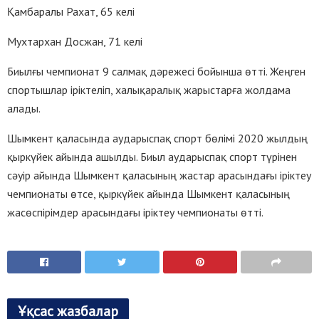
Қамбаралы Рахат, 65 келі
Мухтархан Досжан, 71 келі
Биылғы чемпионат 9 салмақ дәрежесі бойынша өтті. Жеңген
спортышлар іріктеліп, халықаралық жарыстарға жолдама
алады.
Шымкент қаласында аударыспақ спорт бөлімі 2020 жылдың
қыркүйек айында ашылды. Биыл аударыспақ спорт түрінен
сәуір айында Шымкент қаласының жастар арасындағы іріктеу
чемпионаты өтсе, қыркүйек айында Шымкент қаласының
жасөспірімдер арасындағы іріктеу чемпионаты өтті.
Ұқсас жазбалар