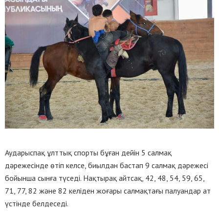
Аударыспақ ұлттық спорты бұған дейін 5 салмақ
дәрежесінде өтіп келсе, биылдан бастап 9 салмақ дәрежесі
бойынша сынға түседі. Нақтырақ айтсақ, 42, 48, 54, 59, 65,
71, 77, 82 және 82 келіден жоғары салмақтағы палуандар ат
үстінде белдеседі.