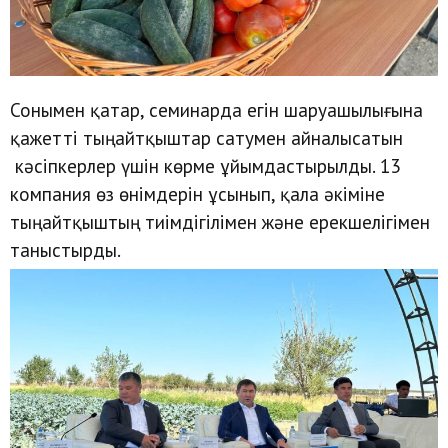
Сонымен қатар, семинарда егін шаруашылығына
қажетті тыңайтқыштар сатумен айналысатын
кәсіпкерлер үшін көрме ұйымдастырылды. 13
компания өз өнімдерін ұсынып, қала әкіміне
тыңайтқыштың тиімдігілімен және ерекшелігімен
таныстырды.