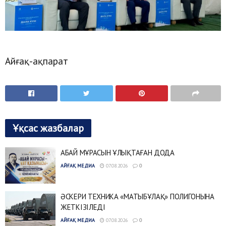
Айғақ-ақпарат
Ұқсас жазбалар
АБАЙ МҰРАСЫН ҰЛЫҚТАҒАН ДОДА
АЙҒАҚ МЕДИА
07.08.2026
0
ӘСКЕРИ ТЕХНИКА «МАТЫБҰЛАҚ» ПОЛИГОНЫНА
ЖЕТКІЗІЛЕДІ
АЙҒАҚ МЕДИА
07.08.2026
0