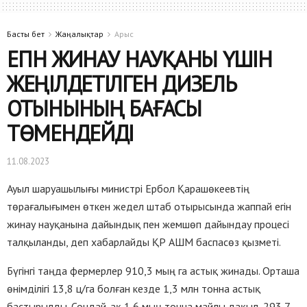
Басты бет
Жаңалықтар
Арыс
ЕГІН ЖИНАУ НАУҚАНЫ ҮШІН
ЖЕҢІЛДЕТІЛГЕН ДИЗЕЛЬ
ОТЫНЫНЫҢ БАҒАСЫ
ТӨМЕНДЕЙДІ
11.08.2023
Ауыл шаруашылығы министрі Ербол Қарашөкеевтің
төрағалығымен өткен жедел штаб отырысында жаппай егін
жинау науқанына дайындық пен жемшөп дайындау процесі
талқыланды, деп хабарлайды ҚР АШМ баспасөз қызметі.
Бүгінгі таңда фермерлер 910,3 мың га астық жинады. Орташа
өнімділігі 13,8 ц/га болған кезде 1,3 млн тонна астық
бастырылды. Сондай-ақ 1,6 мың тонна майлы дақыл, 293,7