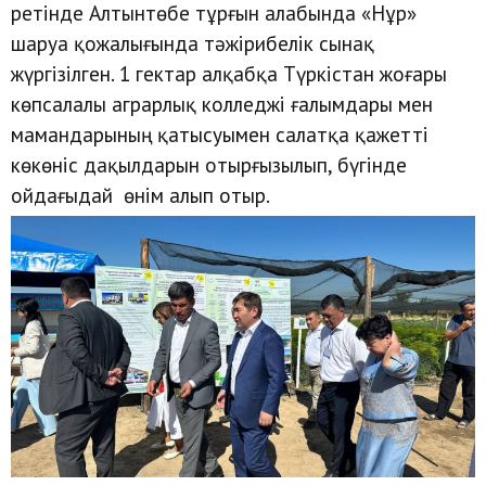
ретінде Алтынтөбе тұрғын алабында «Нұр»
шаруа қожалығында тәжірибелік сынақ
жүргізілген. 1 гектар алқабқа Түркістан жоғары
көпсалалы аграрлық колледжі ғалымдары мен
мамандарының қатысуымен салатқа қажетті
көкөніс дақылдарын отырғызылып, бүгінде
ойдағыдай өнім алып отыр.