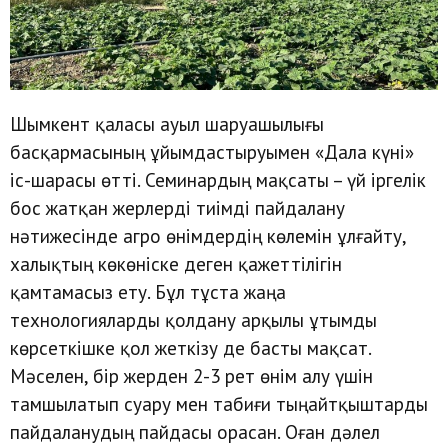
Шымкент қаласы ауыл шаруашылығы
басқармасының ұйымдастыруымен «Дала күні»
іс-шарасы өтті. Семинардың мақсаты – үй іргелік
бос жатқан жерлерді тиімді пайдалану
нәтижесінде агро өнімдердің көлемін ұлғайту,
халықтың көкөніске деген қажеттілігін
қамтамасыз ету. Бұл тұста жаңа
технологияларды қолдану арқылы ұтымды
көрсеткішке қол жеткізу де басты мақсат.
Мәселен, бір жерден 2-3 рет өнім алу үшін
тамшылатып суару мен табиғи тыңайтқыштарды
пайдаланудың пайдасы орасан. Оған дәлел