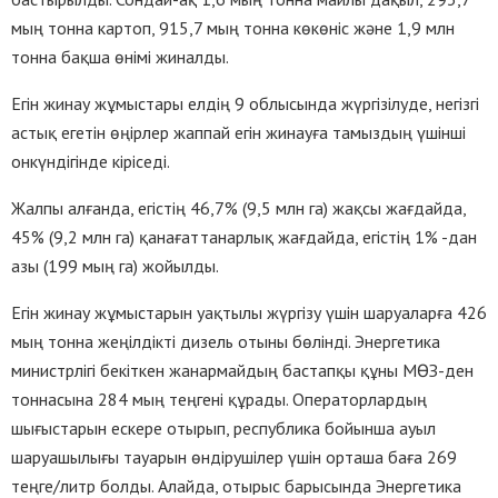
мың тонна картоп, 915,7 мың тонна көкөніс және 1,9 млн
тонна бақша өнімі жиналды.
Егін жинау жұмыстары елдің 9 облысында жүргізілуде, негізгі
астық егетін өңірлер жаппай егін жинауға тамыздың үшінші
онкүндігінде кіріседі.
Жалпы алғанда, егістің 46,7% (9,5 млн га) жақсы жағдайда,
45% (9,2 млн га) қанағаттанарлық жағдайда, егістің 1% -дан
азы (199 мың га) жойылды.
Егін жинау жұмыстарын уақтылы жүргізу үшін шаруаларға 426
мың тонна жеңілдікті дизель отыны бөлінді. Энергетика
министрлігі бекіткен жанармайдың бастапқы құны МӨЗ-ден
тоннасына 284 мың теңгені құрады. Операторлардың
шығыстарын ескере отырып, республика бойынша ауыл
шаруашылығы тауарын өндірушілер үшін орташа баға 269
теңге/литр болды. Алайда, отырыс барысында Энергетика