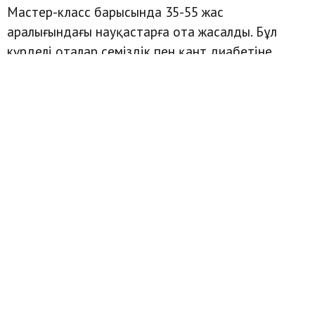
Мастер-класс барысында 35-55 жас
аралығындағы науқастарға ота жасалды. Бұл
күрделі оталар семіздік пен қант диабетіне
шалдыққан науқастарға жасалынады. Ота кезінде
үлкейген асқазанның мөлшері кішірейтіліп,
тікелей аш ішекке жалғанады. Нәтижесінде
науқастардың салмағы қалыпқа келіп, зат алмасу
процесстері тұрақталады.