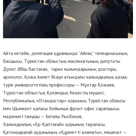
Айта кетейік, делегация құрамында “Айғақ” телеарнасының
басшысы, Түркістан облыстық мәслихатының депутаты
Дулат Әбіш бастаған, тарих ғылымдарының докторы,
археолог, Қожа Ахмет Ясауи атындағы халықаралық қазақ-
түрік университетінің профессоры — Мұхтар Қожаев,
Түркістан облыстық Қоғамдық Кеңестің мүшесі,
Республикалық «Отандастар» қорының Түркістан облысы
мен Шымкент қаласы бойынша фронт офис сарапшысы,
мәдениеттанушы — Бегалы Рысбеков,
Халықаралық «Ер-Қаптағай» қорының төрағасы,
Қатонқарағай ауданының «Құрметті азаматы», меценат —