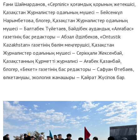
Ғани Шаймарданов, «Серпіліс» қоғамдық қорының жетекшісі,
Қазақстан Журналистер одағының мүшесі — Бейсенкүл
Нарымбетова, блогер, Қазақстан Журналистер одағының
мүшесі — Балтабек Түйетаев, Бәйдібек аудандық «Алғабас»
газетінің бас редакторы — Абзал Әділбеков, «Ontustik
Kazakhstan» газетінің бөлім меңгерушісі, Қазақстан
Журналистер одағының мүшесі — Серікқали Жексенбай,
Қазақстанның Құрметті журналисі — Ағабек Қазанбай,
блогер, «Бекет» газетінің бас редакторы — Сафуан Өтебаев,
өлкетанушы, экология жанашыры — Қайрат Жүсіпов бар.