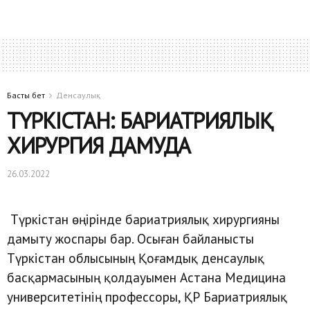
Басты бет
Денсаулық
ТҮРКІСТАН: БАРИАТРИЯЛЫҚ
ХИРУРГИЯ ДАМУДА
26.03.2022
Түркістан өңірінде бариатриялық хирургияны
дамыту жоспары бар. Осыған байланысты
Түркістан облысының Қоғамдық денсаулық
басқармасының қолдауымен Астана Медицина
университетінің профессоры, ҚР Бариатриялық