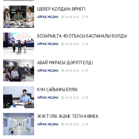
ШЕБЕР ҚОЛДЫҢ ӨРНЕГІ
АЙҒАҚ МЕДИА
06.08.2026
0
БОЗАРЫҚТА 40 ОТБАСЫ БАСПАНАЛЫ БОЛДЫ
АЙҒАҚ МЕДИА
06.08.2026
0
АБАЙ МҰРАСЫ ДӘРІПТЕЛДІ
АЙҒАҚ МЕДИА
06.08.2026
0
КҮН САЙЫНҒЫ ЕРЛІК
АЙҒАҚ МЕДИА
05.08.2026
0
ЖҮКТІЛІК ЖӘНЕ ТЕГІН КӨМЕК
АЙҒАҚ МЕДИА
05.08.2026
0