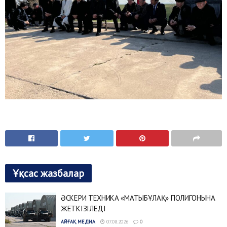
Ұқсас жазбалар
ӘСКЕРИ ТЕХНИКА «МАТЫБҰЛАҚ» ПОЛИГОНЫНА
ЖЕТКІЗІЛЕДІ
АЙҒАҚ МЕДИА
07.08.2026
0