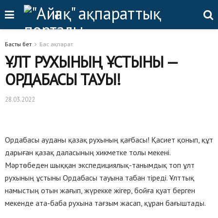
Басты бет
Бас ақпарат
ҰЛТ РУХЫНЫҢ ҰСТЫНЫ —
ОРДАБАСЫ ТАУЫ!
28.03.2022
Ордабасы ауданы қазақ рухының қағбасы! Қасиет қонып, құт
дарыған қазақ даласының хикметке толы мекені.
Мәртөбеден шыққан экспедициялық-танымдық топ ұлт
рухының ұстыны Ордабасы тауына табан тіреді. Ұлттық
намыстың отын жағып, жүрекке жігер, бойға қуат берген
мекенде ата-баба рухына тағзым жасап, құран бағыштады.