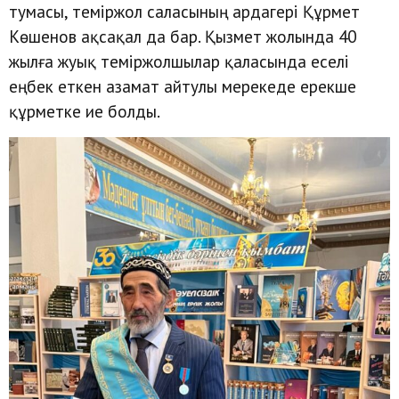
тумасы, теміржол саласының ардагері Құрмет
Көшенов ақсақал да бар. Қызмет жолында 40
жылға жуық теміржолшылар қаласында еселі
еңбек еткен азамат айтулы мерекеде ерекше
құрметке ие болды.