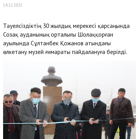
14.12.2021
Тәуелсіздіктің 30 жылдық мерекесі қарсаңында
Созақ ауданының орталығы Шолаққорған
ауылында Сұлтанбек Қожанов атындағы
өлкетану музей ғимараты пайдалануға берілді.