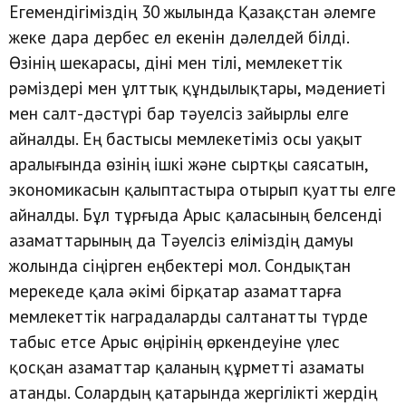
Егемендігіміздің 30 жылында Қазақстан әлемге
жеке дара дербес ел екенін дәлелдей білді.
Өзінің шекарасы, діні мен тілі, мемлекеттік
рәміздері мен ұлттық құндылықтары, мәдениеті
мен салт-дәстүрі бар тәуелсіз зайырлы елге
айналды. Ең бастысы мемлекетіміз осы уақыт
аралығында өзінің ішкі және сыртқы саясатын,
экономикасын қалыптастыра отырып қуатты елге
айналды. Бұл тұрғыда Арыс қаласының белсенді
азаматтарының да Тәуелсіз еліміздің дамуы
жолында сіңірген еңбектері мол. Сондықтан
мерекеде қала әкімі бірқатар азаматтарға
мемлекеттік наградаларды салтанатты түрде
табыс етсе Арыс өңірінің өркендеуіне үлес
қосқан азаматтар қаланың құрметті азаматы
атанды. Солардың қатарында жергілікті жердің