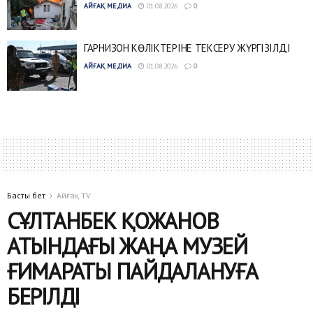
АЙҒАҚ МЕДИА
01.08.2026
0
ГАРНИЗОН КӨЛІКТЕРІНЕ ТЕКСЕРУ ЖҮРГІЗІЛДІ
АЙҒАҚ МЕДИА
01.08.2026
0
Басты бет
Айғақ TV
СҰЛТАНБЕК ҚОЖАНОВ
АТЫНДАҒЫ ЖАҢА МУЗЕЙ
ҒИМАРАТЫ ПАЙДАЛАНУҒА
БЕРІЛДІ