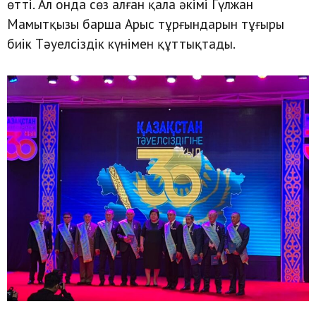
өтті. Ал онда сөз алған қала әкімі Гүлжан
Мамытқызы барша Арыс тұрғындарын тұғыры
биік Тәуелсіздік күнімен құттықтады.