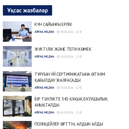
Ұқсас жазбалар
КҮН САЙЫНҒЫ ЕРЛІК
АЙҒАҚ МЕДИА
05.08.2026
0
ЖҮКТІЛІК ЖӘНЕ ТЕГІН КӨМЕК
АЙҒАҚ МЕДИА
05.08.2026
0
ТҰРҒЫН ҮЙ СЕРТИФИКАТЫНА ӨТІНІМ
ҚАБЫЛДАУ ЖАЛҒАСАДЫ
АЙҒАҚ МЕДИА
05.08.2026
0
БІР ТӘУЛІКТЕ 543 ҚҰҚЫҚ БҰЗУШЫЛЫҚ
АНЫҚТАЛДЫ
АЙҒАҚ МЕДИА
01.08.2026
0
ПОЛИЦЕЙЛЕР ӨРТТІҢ АЛДЫН АЛДЫ