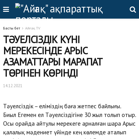
Басты бет
Айғақ TV
ТӘУЕЛСІЗДІК КҮНІ
МЕРЕКЕСІНДЕ АРЫС
АЗАМАТТАРЫ МАРАПАТ
ТӨРІНЕН КӨРІНДІ
14.12.2021
Тәуелсіздік – еліміздің баға жетпес байлығы.
Биыл Егемен ел Тәуелсіздігіне 30 жыл толып отыр.
Осы орайда айтулы мерекеге арналған шара Арыс
қалалық мәдениет үйінде кең көлемде аталып