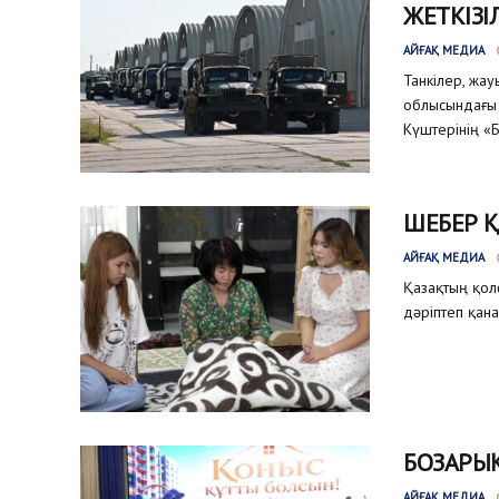
ЖЕТКІЗІ
АЙҒАҚ МЕДИА
Танкілер, жа
облысындағы 
Күштерінің «Б
ШЕБЕР 
АЙҒАҚ МЕДИА
Қазақтың қол
дәріптеп қана
БОЗАРЫҚ
АЙҒАҚ МЕДИА