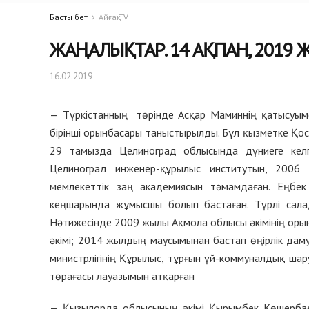
Басты бет
Айғақ TV
ЖАҢАЛЫҚТАР. 14 АҚПАН, 2019 
16.02.2019
— Түркістанның төрінде Асқар Маминнің қатысуым
бірінші орынбасары таныстырылды. Бұл қызметке Қо
29 тамызда Целиноград облысында дүниеге кел
Целиноград инженер-құрылыс институтын, 200
мемлекеттік заң академиясын тәмамдаған. Еңб
кеңшарында жұмысшы болып бастаған. Түрлі салада
Нәтижесінде 2009 жылы Ақмола облысы әкімінің ор
әкімі; 2014 жылдың маусымынан бастап өңірлік дам
министрлігінің Құрылыс, тұрғын үй-коммуналдық шар
төрағасы лауазымын атқарған
— Қызылорда облысының әкімі Қырымбек Көшербаев