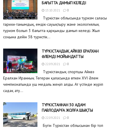
БАҒЫТТА ДАМЫП КЕЛЕДІ
13.10.2021
0
Түркістан облысында туризм саласы
тарихи-танымдық, емдік-сауықтыру және экологиялық
туризм болып 3 бағытта қарқынды дамып келеді. Жыл
соңына дейін 38 туристік...
ТҮРКІСТАНДЫҚ АЙКӨЗ ЕРАЛХАН
ƏЛЕМДІ МОЙЫНДАТТЫ
22.09.2021
0
Түркістандық спортшы Айкөз
Ералхан Иранның Тегеран қаласында өткен XVI Әлем
чемпионатында үш медаль жеңіп алды. Ат үстінде жүріп
садақ ату...
ТҮРКІСТАННАН 30 АДАМ
ПАВЛОДАРҒА ЖОЛҒА ШЫҚТЫ
22.09.2021
0
Бүгін Түркістан облысынан бір топ