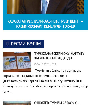
ҚАЗАҚСТАН РЕСПУБЛИКАСЫНЫҢ ПРЕЗИДЕНТІ —
ҚАСЫМ-ЖОМАРТ КЕМЕЛҰЛЫ ТОҚАЕВ
РЕСМИ БӨЛІМ
ТҮРКІСТАН: ӘСКЕРИ ОҚУ-ЖАТТЫҒУ
ЖИЫНЫ ҚОРЫТЫНДАЛДЫ
30.10.2021
0
Түркістан облысында аумақтық
қорғаныс бригадасының бөлімшесімен бірге
ұйымдастырылған арнайы тактикалық оқу-жаттығуының
жабылу салтанаты өтті. Әскери борышын өтеп қойған, қазір
түрлі...
Ө.ШӨКЕЕВ: ТУРИЗМ САЛАСЫ ҮШ