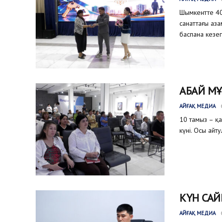
Шымкентте 40
санаттағы аз
баспана кезег
АБАЙ МҰ
АЙҒАҚ МЕДИА
10 тамыз – қ
күні. Осы айт
КҮН САЙ
АЙҒАҚ МЕДИА