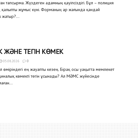
ған тапсырма. Жүздеген адамның қауіпсіздігі. Бұл – полиция
ң қалыпты жұмыс күні. Форманың ар жағында қандай
 жатыр?...
К ЖӘНЕ ТЕГІН КӨМЕК
05.08.2026
0
ел өміріндегі ең жауапты кезең. Бірақ осы уақытта мемлекет
иналық көмекті тегін ұсынады? Ал МӘМС жүйесінде
аған...