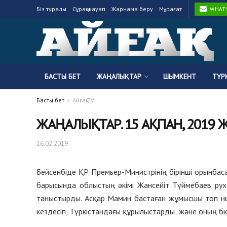
Біз туралы
Сұрақ-жауап
Жарнама беру
Мұрағат
WHATSA
БАСТЫ БЕТ
ЖАҢАЛЫҚТАР
ШЫМКЕНТ
ТҮР
Басты бет
Айғақ TV
ЖАҢАЛЫҚТАР. 15 АҚПАН, 2019 
16.02.2019
Бейсенбіде ҚР Премьер-Министрінің бірінші орынбас
барысында облыстың әкімі Жансейіт Түймебаев ру
таныстырды. Асқар Мамин бастаған жұмысшы топ ны
кездесіп, Түркістандағы құрылыстарды және оның бю