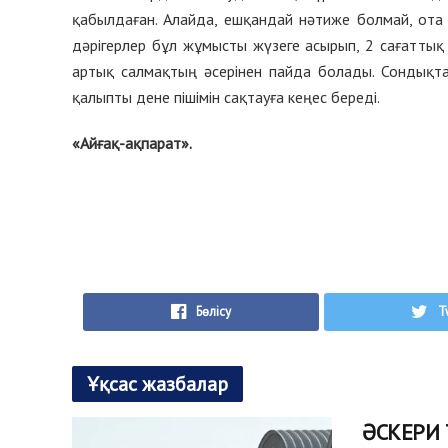
қабылдаған. Алайда, ешқандай нәтиже болмай, ота 
дәрігерлер бұл жұмысты жүзеге асырып, 2 сағаттық
артық салмақтың әсерінен пайда болады. Сондықта
қалыпты дене пішімін сақтауға кеңес береді.
«Айғақ-ақпарат».
Бөлісу
T
Ұқсас жазбалар
ӘСКЕРИ