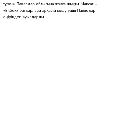
тұрғын Павлодар облысына жолға шықты. Мақсат –
«Еңбек» бағдарласы арқылы көшу үшін Павлодар
өңіріндегі ауылдарды...