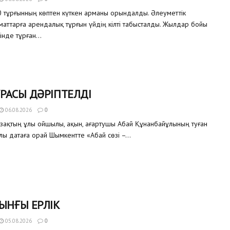
 тұрғынның көптен күткен арманы орындалды. Әлеуметтік
аматтарға арендалық тұрғын үйдің кілті табысталды. Жылдар бойы
інде тұрған...
РАСЫ ДӘРІПТЕЛДІ
06.08.2026
0
азақтың ұлы ойшылы, ақын, ағартушы Абай Құнанбайұлының туған
улы датаға орай Шымкентте «Абай сөзі –...
ЫНҒЫ ЕРЛІК
05.08.2026
0