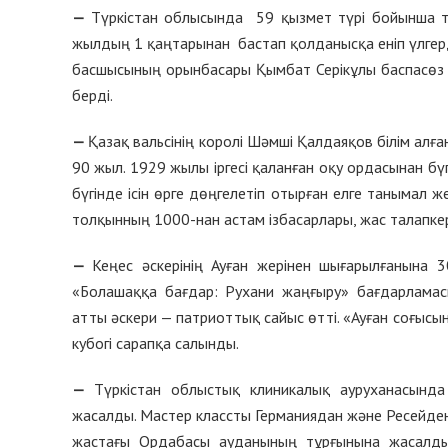
—
Түркістан облысында 59 қызмет түрі бойынша т
жылдың 1 қаңтарынан бастап қолданысқа еніп үлгерд
басшысының орынбасары Қымбат Серікұлы баспасөз
берді.
—
Қазақ вальсінің королі Шәмші Қалдаяқов білім ал
90 жыл. 1929 жылы іргесі қаланған оқу ордасынан бүг
бүгінде ісін өрге дөңгелетіп отырған елге танымал 
толқынның 1000-нан астам ізбасарлары, жас талапкер
—
Кеңес әскерінің Ауған жерінен шығарылғанын
«Болашаққа бағдар: Рухани жаңғыру» бағдарлама
атты әскери — патриоттық сайыс өтті. «Ауған соғысы
кубогі сарапқа салынды.
—
Түркістан облыстық клиникалық ауруханасында
жасалды. Мастер классты Германиядан және Ресейден 
жастағы Ордабасы ауданының тұрғынына жасалды.