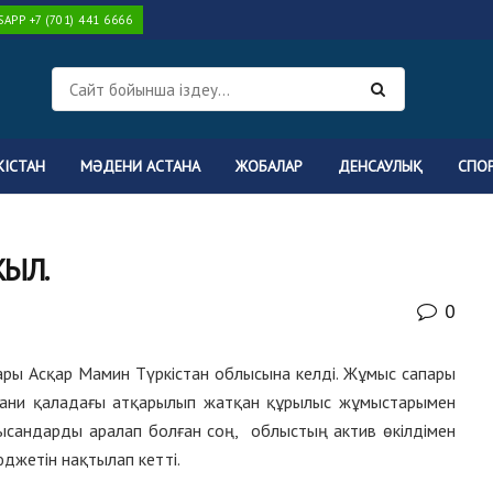
PP +7 (701) 441 6666
КІСТАН
МӘДЕНИ АСТАНА
ЖОБАЛАР
ДЕНСАУЛЫҚ
СПО
ЖЫЛ.
0
ары Асқар Мамин Түркістан облысына келді. Жұмыс сапары
хани қаладағы атқарылып жатқан құрылыс жұмыстарымен
сандарды аралап болған соң, облыстың актив өкілдімен
джетін нақтылап кетті.