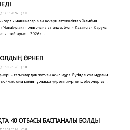
ЛЕДІ
07.08.2026
0
уынгерлік машиналар мен әскери автокөліктер Жамбыл
«Матыбұлақ» полигонына аттанды. Бұл – Қазақстан Қарулы
атыл тойтарыс – 2026»...
ҚОЛДЫҢ ӨРНЕГІ
06.08.2026
0
өнері – ғасырлардан жеткен асыл мұра. Бүгінде сол мұраны
 қоймай, оны кейінгі ұрпаққа үйретіп жүрген шеберлер аз...
ТА 40 ОТБАСЫ БАСПАНАЛЫ БОЛДЫ
06.08.2026
0