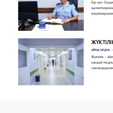
Бір күн. Онда
қызметкеріні
жауапкершілік
ЖҮКТІЛІ
АЙҒАҚ МЕДИА
Жүктілік – әй
қандай медиц
сақтандырылм