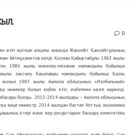
ЖЫЛ.
0
ен өтіп жатқан алқалы жиында Жансейіт Қансейітұлының
сман Айтмұхаметов келді. Қосман Қайыртайұлы 1963 жылы
ген. 1986 жылы инженер-механик мамандығы бойынша
6 жылы заңтану бакалавры мамандығы бойынша Қазақ
ек жолын 1983 жылы Ақмола облысының «Изобильный»
 инженер болып еңбек етіп, еңбегімен көзге көрінеді.
ынбасары болды. 2013-2014 жылдары – Ақмола облысының
уда вице-министр. 2014 жылдан бастап Ұлттық экономика
уашылық істері және жер ресурстарын басқару комитетінің
 Сыр аймағындағы ағайынмен кездесіп, есеп берді. Сыр