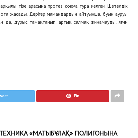
арқылы тізе арасына протез қоюға тура келген. Шетелдік
 ота жасады. Дәрігер мамандардың айтуынша, буын ауруы
н да, дұрыс тамақтанып, артық салмақ жинамауды, яғни
weet
Pin
 ТЕХНИКА «МАТЫБҰЛАҚ» ПОЛИГОНЫНА