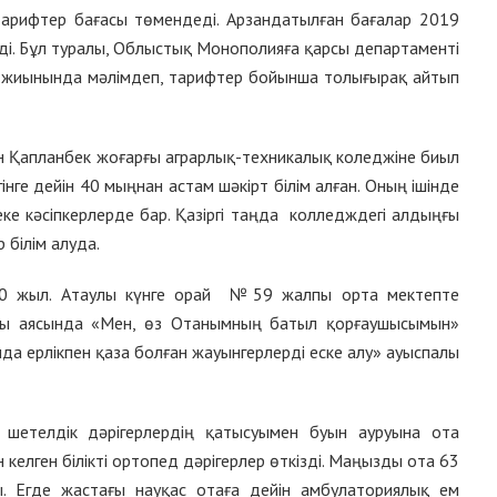
арифтер бағасы төмендеді. Арзандатылған бағалар 2019
і. Бұл туралы, Облыстық Монополияға қарсы департаменті
 жиынында мәлімдеп, тарифтер бойынша толығырақ айтып
ған Қапланбек жоғарғы аграрлық-техникалық коледжіне биыл
інге дейін 40 мыңнан астам шәкірт білім алған. Оның ішінде
жеке кәсіпкерлерде бар. Қазіргі таңда колледждегі алдыңғы
 білім алуда.
а 30 жыл. Атаулы күнге орай №59 жалпы орта мектепте
сы аясында «Мен, өз Отанымның батыл қорғаушысымын»
нда ерлікпен қаза болған жауынгерлерді еске алу» ауыспалы
 шетелдік дәрігерлердің қатысуымен буын ауруына ота
келген білікті ортопед дәрігерлер өткізді. Маңызды ота 63
 Егде жастағы науқас отаға дейін амбулаториялық ем