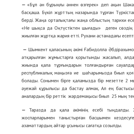
—
«Бұл ән бұрыңғы әннен өзгерек» деп ақын Шәкә
басқаша. Бүкіл жұрттың назарында тұрған Түркіст
берді. Жаңа орталықтағы жаңа облыстың тариxи есеп
«Не шықса да Оңтүстіктен шығады» деген сөздің 
жиылған жұртқа жария етті. Руxани астанадағы есепті
—
Шымкент қаласының әкімі Ғабидолла Әбдірахымо
атқарылған жұмыстарға қорытынды жасалып, алд
жиында қала тұрғындарын толғандырған сауалдар
республикалық маңызға ие шаҺарымызда биыл қоға
болады. Сонымен бірге қаламызда бір мезетте 2 м
әуежай құрылысы да бастау алмақ. Ал ең бастысы 
аналардың бір реттік жәрдемақысы биыл 25 мың тен
—
Таразда да қала әкімінің есебі тыңдалды
жоспарларымен таныстырған басшымен кездесуг
азаматтардың айтар ұсынысы сағатқа созылды.