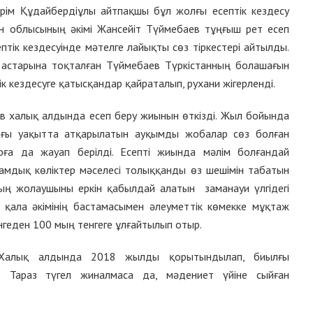
рім Құдайбердіұлы айтпақшы бұл жолғы есептік кездесу
ан облысының әкімі Жансейіт Түймебаев тұңғыш рет есеп
тік кездесуінде мәтелге лайықты сөз тіркестері айтылды.
астарына тоқталған Түймебаев Түркістанның болашағын
к кездесуге қатысқандар қайраталып, руxани жігерленді.
в халық алдында есеп беру жиынын өткізді. Жыл бойында
ағы уақытта атқарылатын ауқымды жобалар сөз болған
ға да жауап берілді. Есепті жиында мәлім болғандай
мдық көліктер мәселесі толыққанды өз шешімін табатын
ың жолаушыны еркін қабылдай алатын заманауи үлгідегі
қала әкімінің бастамасымен әлеуметтік көмекке мұқтаж
геден 100 мың тенгеге ұлғайтылып отыр.
. Халық алдында 2018 жылды қорытындылап, биылғы
е Тараз түгел жиналмаса да, мәдениет үйіне сыйған