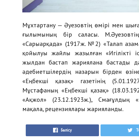
Мұхтартану — Әуезовтің өмірі мен шығ
ғылымының бір саласы. М.Әуезовт
«Сарыарқада» (1917ж. №2) «Талап азам
қойылуы жайлы жазылған «Игілікті 
жылдан бастап жариялана бастады да
әдебиетшілердің назарын бірден өзін
«Еңбекші қазақ» газетінің (5.01.1927
Мұстафаның «Еңбекші қазақ» (18.03.19
«Ақжол» (23.12.1923ж.), Смағұлдың «Е
мақала, рецензиялары жарияланды.
Бөлісу
T