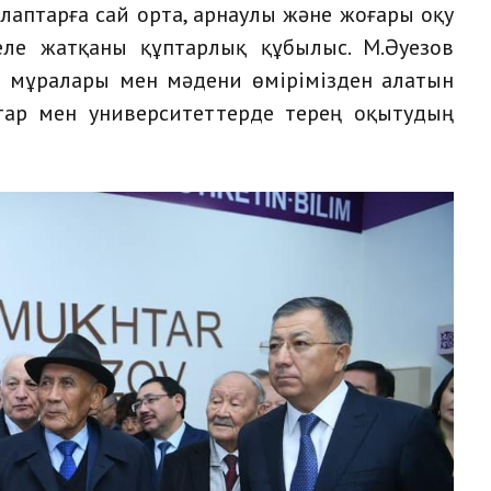
аптарға сай орта, арнаулы және жоғары оқу
ле жатқаны құптарлық құбылыс. М.Әуезов
и мұралары мен мәдени өмірімізден алатын
тар мен университеттерде терең оқытудың