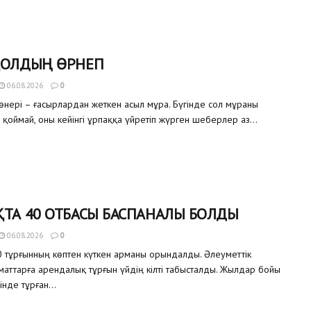
ҚОЛДЫҢ ӨРНЕГІ
06.08.2026
0
өнері – ғасырлардан жеткен асыл мұра. Бүгінде сол мұраны
 қоймай, оны кейінгі ұрпаққа үйретіп жүрген шеберлер аз...
ТА 40 ОТБАСЫ БАСПАНАЛЫ БОЛДЫ
06.08.2026
0
 тұрғынның көптен күткен арманы орындалды. Әлеуметтік
аматтарға арендалық тұрғын үйдің кілті табысталды. Жылдар бойы
інде тұрған...