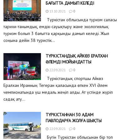
БАҒЫТТА ДАМЫП КЕЛЕДІ
13.10.2021
0
Түркістан облысында туризм саласы
тарихи-танымдық, емдік-сауықтыру және экологиялық
туризм болып 3 бағытта қарқынды дамып келеді. Жыл
соңына дейін 38 туристік...
ТҮРКІСТАНДЫҚ АЙКӨЗ ЕРАЛХАН
ƏЛЕМДІ МОЙЫНДАТТЫ
22.09.2021
0
Түркістандық спортшы Айкөз
Ералхан Иранның Тегеран қаласында өткен XVI Әлем
чемпионатында үш медаль жеңіп алды. Ат үстінде жүріп
садақ ату...
ТҮРКІСТАННАН 30 АДАМ
ПАВЛОДАРҒА ЖОЛҒА ШЫҚТЫ
22.09.2021
0
Бүгін Түркістан облысынан бір топ