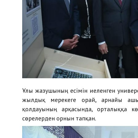
Ұлы жазушының есімін иеленген универс
жылдық мерекеге орай, арнайы ашы
қолдауының арқасында, орталыққа кө
сөрелерден орнын тапқан.