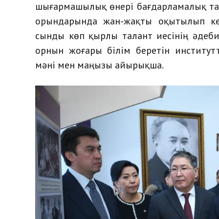
шығармашылық өнері бағдарламалық тал
орындарында жан-жақты оқытылып ке
сынды көп қырлы талант иесінің әдеб
орнын жоғары білім беретін институт
мәні мен маңызы айырықша.