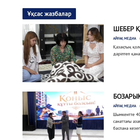
Ұқсас жазбалар
ШЕБЕР 
АЙҒАҚ МЕДИА
Қазақтың қол
дәріптеп қана
БОЗАРЫҚ
АЙҒАҚ МЕДИА
Шымкентте 40
санаттағы аз
баспана кезег