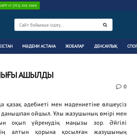
PP +7 (701) 441 6666
КІСТАН
МӘДЕНИ АСТАНА
ЖОБАЛАР
ДЕНСАУЛЫҚ
СПО
АЛЫҒЫ АШЫЛДЫ
0
а қазақ әдебиеті мен мәдениетіне өлшеусіз
ы, данышпан ойшыл. Ұлы жазушының өмірі мен
ын оқып үйренудің маңызы зор. Әйгілі
ттің алтын қорына қосылған жазушының