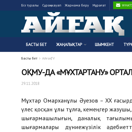
Біз туралы
Сұрақ-жауап
Жарнама беру
Мұрағат
WHATSA
БАСТЫ БЕТ
ЖАҢАЛЫҚТАР
ШЫМКЕНТ
ТҮР
Басты бет
Айғақ TV
ОҚМУ-ДА «МҰХТАРТАНУ» ОРТ
29.11.2018
Мұхтар Омарханұлы Әуезов – ХХ ғасырд
үлес қосқан ұлы тұлға, кемеңгер жазуш
шығармашылығын, даналық тағылым
шығармалары дүниежүзілік әдебие