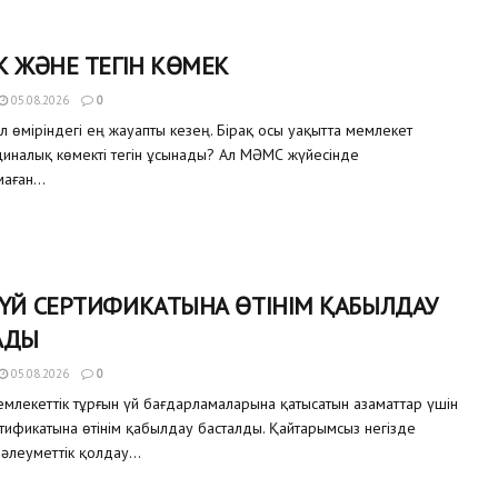
К ЖӘНЕ ТЕГІН КӨМЕК
05.08.2026
0
ел өміріндегі ең жауапты кезең. Бірақ осы уақытта мемлекет
иналық көмекті тегін ұсынады? Ал МӘМС жүйесінде
аған...
 ҮЙ СЕРТИФИКАТЫНА ӨТІНІМ ҚАБЫЛДАУ
АДЫ
05.08.2026
0
млекеттік тұрғын үй бағдарламаларына қатысатын азаматтар үшін
ртификатына өтінім қабылдау басталды. Қайтарымсыз негізде
 әлеуметтік қолдау...