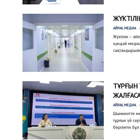
ЖҮКТІЛІ
АЙҒАҚ МЕДИА
Жүктілік – әй
қандай медиц
сақтандырылм
ТҰРҒЫН
ЖАЛҒАС
АЙҒАҚ МЕДИА
Шымкентте ме
тұрғын үй се
берілетін бұл