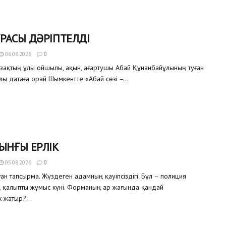
РАСЫ ДӘРІПТЕЛДІ
06.08.2026
0
азақтың ұлы ойшылы, ақын, ағартушы Абай Құнанбайұлының туған
улы датаға орай Шымкентте «Абай сөзі –...
ЫНҒЫ ЕРЛІК
05.08.2026
0
ған тапсырма. Жүздеген адамның қауіпсіздігі. Бұл – полиция
ң қалыпты жұмыс күні. Форманың ар жағында қандай
 жатыр?...