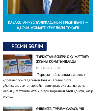
ҚАЗАҚСТАН РЕСПУБЛИКАСЫНЫҢ ПРЕЗИДЕНТІ —
ҚАСЫМ-ЖОМАРТ КЕМЕЛҰЛЫ ТОҚАЕВ
РЕСМИ БӨЛІМ
ТҮРКІСТАН: ӘСКЕРИ ОҚУ-ЖАТТЫҒУ
ЖИЫНЫ ҚОРЫТЫНДАЛДЫ
30.10.2021
0
Түркістан облысында аумақтық
қорғаныс бригадасының бөлімшесімен бірге
ұйымдастырылған арнайы тактикалық оқу-жаттығуының
жабылу салтанаты өтті. Әскери борышын өтеп қойған, қазір
түрлі...
Ө.ШӨКЕЕВ: ТУРИЗМ САЛАСЫ ҮШ