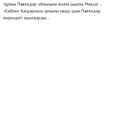
тұрғын Павлодар облысына жолға шықты. Мақсат –
«Еңбек» бағдарласы арқылы көшу үшін Павлодар
өңіріндегі ауылдарды...