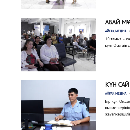
АБАЙ МҰ
АЙҒАҚ МЕДИА
10 тамыз – қ
күні. Осы айт
КҮН САЙ
АЙҒАҚ МЕДИА
Бір күн. Онда
қызметкеріні
жауапкершілік