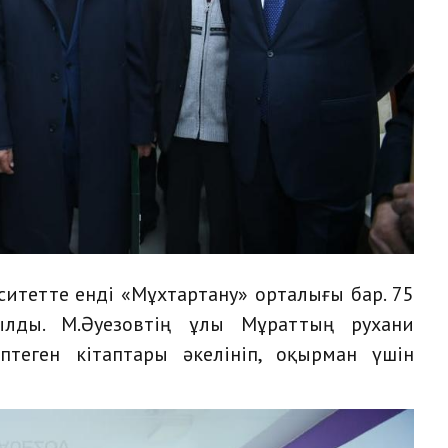
итетте енді «Мұхтартану» орталығы бар. 75
лды. М.Әуезовтің ұлы Мұраттың рухани
птеген кітаптары әкелініп, оқырман үшін