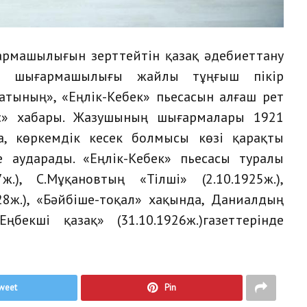
армашылығын зерттейтін қазақ әдебиеттану
ің шығармашылығы жайлы тұңғыш пікір
атының», «Еңлік-Кебек» пьесасын алғаш рет
іс» хабары. Жазушының шығармалары 1921
, көркемдік кесек болмысы көзі қарақты
е аударады. «Еңлік-Кебек» пьесасы туралы
ж.), С.Мұқановтың «Тілші» (2.10.1925ж.),
28ж.), «Бәйбіше-тоқал» хақында, Даниалдың
ңбекші қазақ» (31.10.1926ж.)газеттерінде
weet
Pin