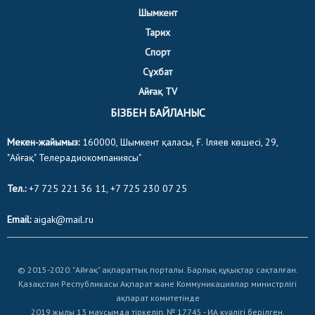
Шымкент
Тарих
Спорт
Сұхбат
Айғақ TV
БІЗБЕН БАЙЛАНЫС
Мекен-жайымыз:
160000, Шымкент қаласы, Ғ. Іляев көшесі, 29,
"Айғақ" Телерадиокомпаниясы"
Тел.:
+7 725 221 36 11, +7 725 230 07 25
Email:
aigak@mail.ru
© 2015-2020. "Айғақ" ақпараттық порталы. Барлық құқықтар сақталған.
Қазақстан Республикасы Ақпарат және Коммуникациялар министрлігі
ақпарат комитетінде
2019 жылы 13 маусымда тіркеліп, № 17745 - ИА куәлігі берілген.