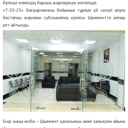
бүгінде еліміздің барлық өңірлерінде енгізілуде.
«7-20-25» бағдарламасы бойынша тұрғын үй сатып алуға
бастапқы жарнаны субсидиялау идеясы Шымкентте алғаш
рет айтылды.
Енді жаңа жоба – Шымкент қаласының әкімі халықпен айына