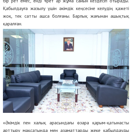
бір рет емес, енді 4рет әр жұма сайын кездесіп отырады.
Қабылдауға жазылу үшін әкімдік кеңсесіне келудің қажеті
жоқ, тек сатты ашса болғаны. Барлық жағынан ашықтық
қаралған.
«Әкімдік пен халық арасындағы өзара қарым-қатынасты
арттыру мақсатында мен азаматтарды жеке қабылдауды