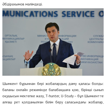
Әбдірахымов мәлімдеді.
Шымкент бұрыннан бері жобалардың даму қаласы болды:
баланы онлайн режимінде балабақшаға қою, бірінші сынып
оқушысын мектепке жазу, T-hunter, U-Study – бұл Шымкентте
алғаш рет қолданылған білім беру саласындағы жобалар,