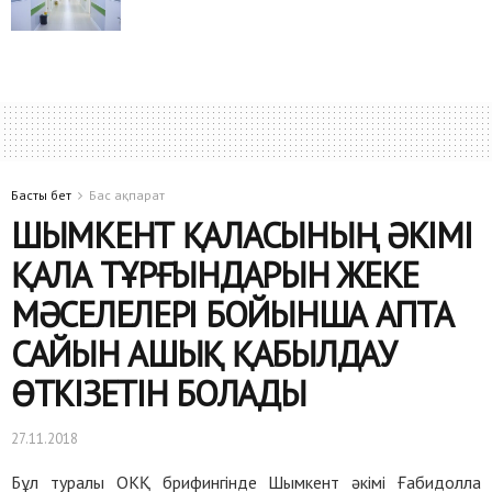
Басты бет
Бас ақпарат
ШЫМКЕНТ ҚАЛАСЫНЫҢ ӘКІМІ
ҚАЛА ТҰРҒЫНДАРЫН ЖЕКЕ
МӘСЕЛЕЛЕРІ БОЙЫНША АПТА
САЙЫН АШЫҚ ҚАБЫЛДАУ
ӨТКІЗЕТІН БОЛАДЫ
27.11.2018
Бұл туралы ОКҚ брифингінде Шымкент әкімі Ғабидолла