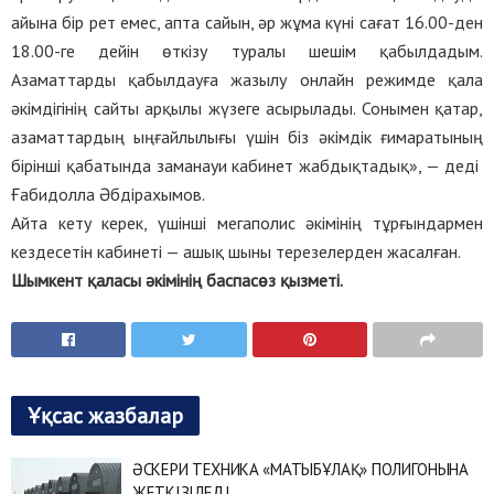
айына бір рет емес, апта сайын, әр жұма күні сағат 16.00-ден
18.00-ге дейін өткізу туралы шешім қабылдадым.
Азаматтарды қабылдауға жазылу онлайн режимде қала
әкімдігінің сайты арқылы жүзеге асырылады. Сонымен қатар,
азаматтардың ыңғайлылығы үшін біз әкімдік ғимаратының
бірінші қабатында заманауи кабинет жабдықтадық», — деді
Ғабидолла Әбдірахымов.
Айта кету керек, үшінші мегаполис әкімінің тұрғындармен
кездесетін кабинеті — ашық шыны терезелерден жасалған.
Шымкент қаласы әкімінің баспасөз қызметі.
Ұқсас жазбалар
ӘСКЕРИ ТЕХНИКА «МАТЫБҰЛАҚ» ПОЛИГОНЫНА
ЖЕТКІЗІЛЕДІ