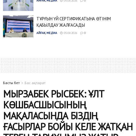
АЙҒАҚ МЕДИА
05.08.2026
0
ТҰРҒЫН ҮЙ СЕРТИФИКАТЫНА ӨТІНІМ
ҚАБЫЛДАУ ЖАЛҒАСАДЫ
АЙҒАҚ МЕДИА
05.08.2026
0
Басты бет
Бас ақпарат
МЫРЗАБЕК РЫСБЕК: ҰЛТ
КӨШБАСШЫСЫНЫҢ
МАҚАЛАСЫНДА БІЗДІҢ
ҒАСЫРЛАР БОЙЫ КЕЛЕ ЖАТҚАН