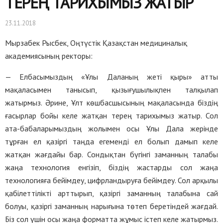
ТЕРЕҢ ТАРИХЫМЫЗ ЖАТЫР
23.11.2018
Мырзабек Рысбек, Оңтүстік Қазақстан медициналық
академиясының ректоры:
— Елбасымыздың «Ұлы Даланың жеті қыры» атты
мақаласымен танысып, қызығушылықпен талқылап
жатырмыз. Әрине, Ұлт көшбасшысының мақаласында біздің
ғасырлар бойы келе жатқан терең тарихымыз жатыр. Сол
ата-бабаларымыздың жолымен осы Ұлы Дала жерінде
тұрған ел қазіргі таңда егеменді ел болып дамып келе
жатқан жағдайы бар. Сондықтан бүгінгі заманның талабы
жаңа технология енгізіп, біздің жастарды сол жаңа
технологияға бейімдеу, цифрландыруға бейімдеу. Сол арқылы
қабілеттілікті арттырып, қазіргі заманның талабына сай
болуы, қазіргі заманның нарығына төтеп беретіндей жағдай.
Біз сол үшін осы жаңа форматта жұмыс істеп келе жатырмыз.