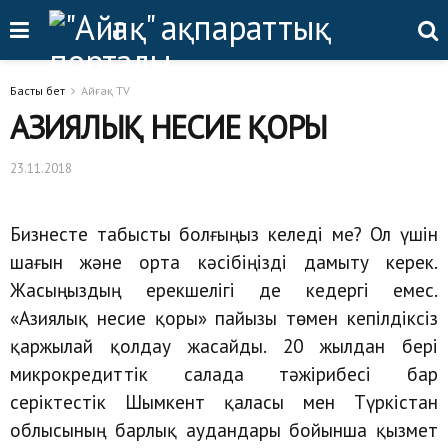
Басты бет
Айғақ TV
АЗИЯЛЫҚ НЕСИЕ ҚОРЫ
23.11.2018
Бизнесте табысты болғыңыз келеді ме? Ол үшін
шағын және орта кәсібіңізді дамыту керек.
Жасыңыздың ерекшелігі де кедергі емес.
«Азиялық несие қоры» пайызы төмен кепілдіксіз
қаржылай қолдау жасайды. 20 жылдан бері
микрокредиттік салада тәжірибесі бар
серіктестік Шымкент қаласы мен Түркістан
облысының барлық аудандары бойынша қызмет