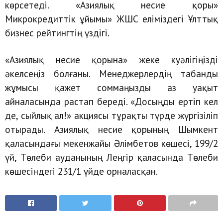
көрсетеді. «Азиялық несие қоры»
Микрокредиттік ұйымы» ЖШС еліміздегі Ұлттық
бизнес рейтингтің үздігі.
«Азиялық несие қорына» жеке куәлігіңізді
әкелсеңіз болғаны. Менеджерлердің табанды
жұмысы қажет соммаңызды аз уақыт
айналасында растап береді. «Досыңды ертіп кел
де, сыйлық ал!» акциясы тұрақты түрде жүргізіліп
отырады. Азиялық несие қорының Шымкент
қаласындағы мекенжайы Әлімбетов көшесі, 199/2
үй, Төлеби ауданының Леңгір қаласында Төлеби
көшесіндегі 231/1 үйде орналасқан.