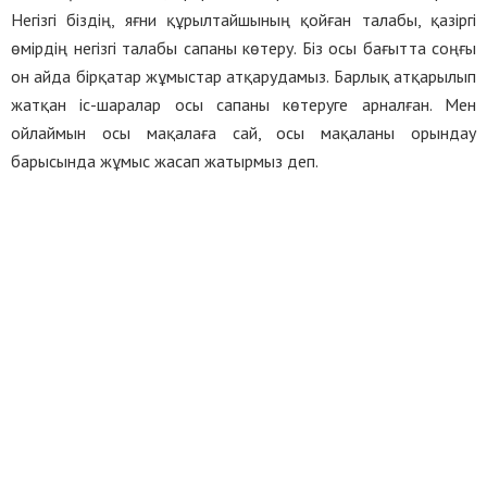
Негізгі біздің, яғни құрылтайшының қойған талабы, қазіргі
өмірдің негізгі талабы сапаны көтеру. Біз осы бағытта соңғы
он айда бірқатар жұмыстар атқарудамыз. Барлық атқарылып
жатқан іс-шаралар осы сапаны көтеруге арналған. Мен
ойлаймын осы мақалаға сай, осы мақаланы орындау
барысында жұмыс жасап жатырмыз деп.
Ұқсас жазбалар
ШЕБЕР ҚОЛДЫҢ ӨРНЕГІ
АЙҒАҚ МЕДИА
06.08.2026
0
БОЗАРЫҚТА 40 ОТБАСЫ БАСПАНАЛЫ БОЛДЫ
АЙҒАҚ МЕДИА
06.08.2026
0