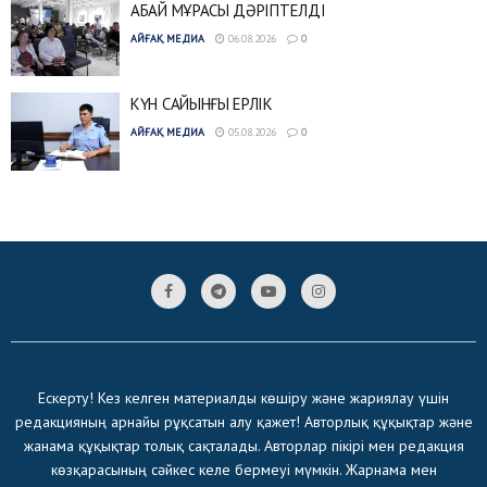
АБАЙ МҰРАСЫ ДӘРІПТЕЛДІ
АЙҒАҚ МЕДИА
06.08.2026
0
КҮН САЙЫНҒЫ ЕРЛІК
АЙҒАҚ МЕДИА
05.08.2026
0
Ескерту! Кез келген материалды көшіру және жариялау үшін
редакцияның арнайы рұқсатын алу қажет! Авторлық құқықтар және
жанама құқықтар толық сақталады. Авторлар пікірі мен редакция
көзқарасының сәйкес келе бермеуі мүмкін. Жарнама мен