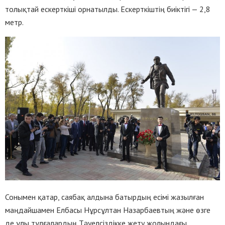
толықтай ескерткіші орнатылды. Ескерткіштің биіктігі — 2,8
метр.
Сонымен қатар, саябақ алдына батырдың есімі жазылған
маңдайшамен Елбасы Нұрсұлтан Назарбаевтың және өзге
де ұлы тұлғалардың Тәуелсіздікке жету жолындағы