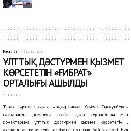
Басты бет
Бас ақпарат
ҰЛТТЫҚ ДӘСТҮРМЕН ҚЫЗМЕТ
КӨРСЕТЕТІН «ҒИБРАТ»
ОРТАЛЫҒЫ АШЫЛДЫ
27.10.2018
Тараз төріндегі қайта жаңғыртылған Қайрат Рысқұлбеков
саябағында демалуға келген қала тұрғындары мен
қонақтарына ұлттық дәстүрмен қызмет көрсететін ,
ақсақалдар кеңестерін өткізетін орталық бой көтерді. Бұл