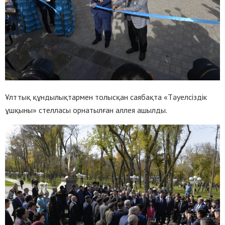
Ұлттық құндылықтармен толысқан саябақта «Тәуелсіздік
ұшқыны» стелласы орнатылған аллея ашылды.