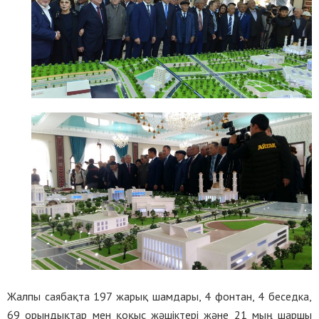
Жалпы саябақта 197 жарық шамдары, 4 фонтан, 4 беседка,
69 орындықтар мен қоқыс жәшіктері және 21 мың шаршы