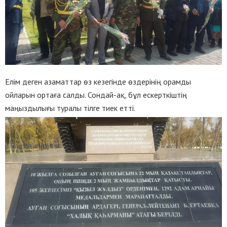
Елім деген азаматтар өз кезегінде өздерінің орамды
ойларын ортаға салды. Сондай-ақ, бұл ескерткіштің
маңыздылығы туралы тілге тиек етті.