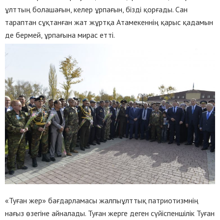
ұлттың болашағын, келер ұрпағын, бізді қорғады. Сан
тараптан сұқтанған жат жұртқа Атамекеннің қарыс қадамын
де бермей, ұрпағына мирас етті.
«Туған жер» бағдарламасы жалпыұлттық патриотизмнің
нағыз өзегіне айналады. Туған жерге деген сүйіспеншілік Туған