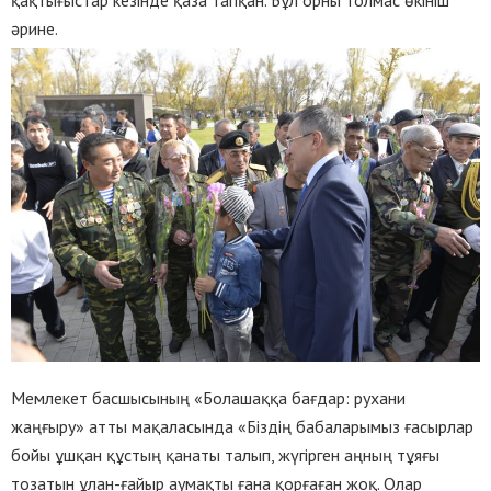
қақтығыстар кезінде қаза тапқан. Бұл орны толмас өкініш
әрине.
Мемлекет басшысының «Болашаққа бағдар: рухани
жаңғыру» атты мақаласында «Біздің бабаларымыз ғасырлар
бойы ұшқан құстың қанаты талып, жүгірген аңның тұяғы
тозатын ұлан-ғайыр аумақты ғана қорғаған жоқ. Олар