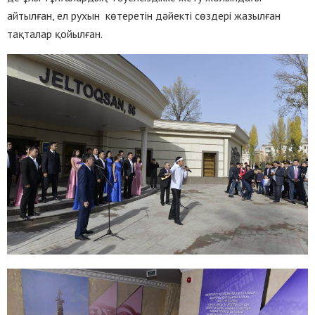
айтылған, ел рухын көтеретін дәйекті сөздері жазылған
тақталар қойылған.