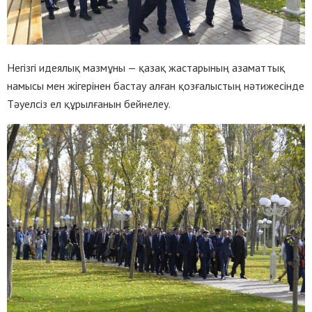
Негізгі идеялық мазмұны — қазақ жастарының азаматтық
намысы мен жігерінен бастау алған қозғалыстың нәтижесінде
Тәуелсіз ел құрылғанын бейнелеу.