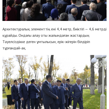
Архитектуралық элементтің ені 4,4 метр, биіктігі — 4,6 метрді
құрайды. Ондағы алау оты жалындаған жастардың
Тәуелсіздікке деген ұмтылысын, ерік-жігерін білдіріп
тұрғандай-ақ.