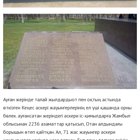
Ауған жерінде талай жылдардыот пен оқтың астында
өткізген Кеңес әскері жауынгерлерінің ел үші қашанда орны
бөлек. ауғансатан жеріндегі әскери іс-қимылдарға Жамбыл
облысынан 2236 азаматтар қатысып, Отан алдындағы
борышын өтеп қайтқан. Ал, 71 жас жауынгер әскери