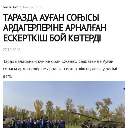
Басты бет
Бас ақпарат
ТАРАЗДА АУҒАН СОҒЫСЫ
АРДАГЕРЛЕРІНЕ АРНАЛҒАН
ЕСКЕРТКІШ БОЙ КӨТЕРДІ
27.10.2018
Тараз қаласының күніне орай «Жеңіс» саябағында Ауған
соғысы ардагерлеріне арналған ескерткіштің ашылу рәсімі
өтті.