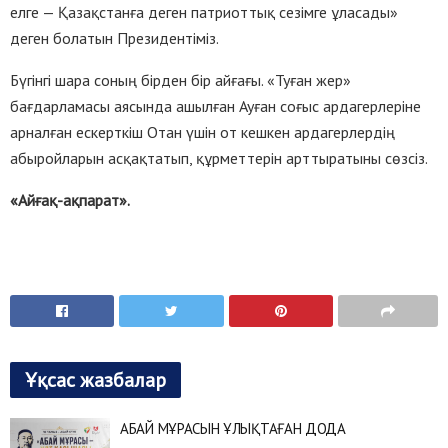
елге — Қазақстанға деген патриоттық сезімге ұласады»
деген болатын Президентіміз.
Бүгінгі шара соның бірден бір айғағы. «Туған жер»
бағдарламасы аясында ашылған Ауған соғыс ардагерлеріне
арналған ескерткіш Отан үшін от кешкен ардагерлердің
абыройларын асқақтатып, құрметтерін арттыратыны сөзсіз.
«Айғақ-ақпарат».
Ұқсас жазбалар
АБАЙ МҰРАСЫН ҰЛЫҚТАҒАН ДОДА