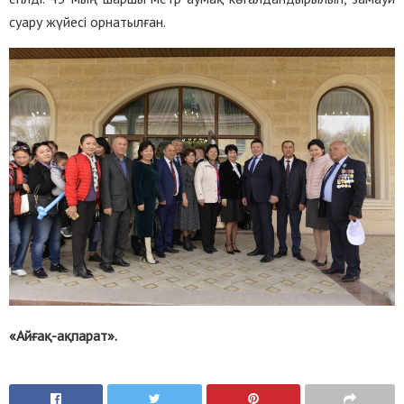
суару жүйесі орнатылған.
«Айғақ-ақпарат».