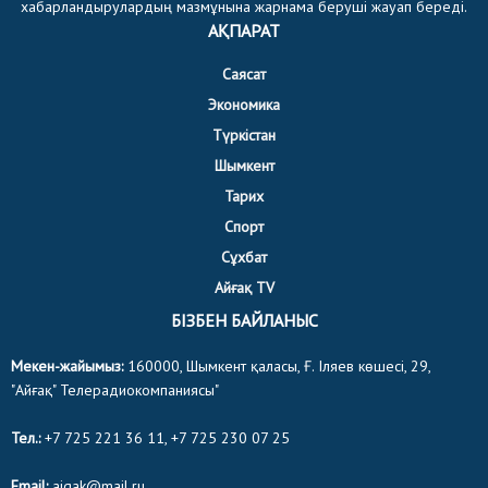
хабарландырулардың мазмұнына жарнама беруші жауап береді.
АҚПАРАТ
Саясат
Экономика
Түркістан
Шымкент
Тарих
Спорт
Сұхбат
Айғақ TV
БІЗБЕН БАЙЛАНЫС
Мекен-жайымыз:
160000, Шымкент қаласы, Ғ. Іляев көшесі, 29,
"Айғақ" Телерадиокомпаниясы"
Тел.:
+7 725 221 36 11, +7 725 230 07 25
Email:
aigak@mail.ru