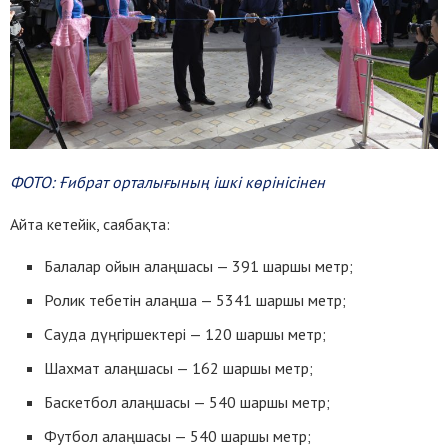
ФОТО: Ғибрат орталығының ішкі көрінісінен
Айта кетейік, саябақта:
Балалар ойын алаңшасы — 391 шаршы метр;
Ролик тебетін алаңша — 5341 шаршы метр;
Сауда дүңгіршектері — 120 шаршы метр;
Шахмат алаңшасы — 162 шаршы метр;
Баскетбол алаңшасы — 540 шаршы метр;
Футбол алаңшасы — 540 шаршы метр;