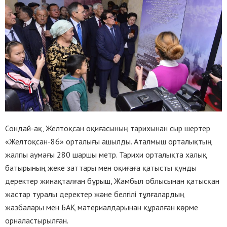
Сондай-ақ, Желтоқсан оқиғасының тарихынан сыр шертер
«Желтоқсан-86» орталығы ашылды. Аталмыш орталықтың
жалпы аумағы 280 шаршы метр. Тарихи орталықта халық
батырының жеке заттары мен оқиғаға қатысты құнды
деректер жинақталған бұрыш, Жамбыл облысынан қатысқан
жастар туралы деректер және белгілі тұлғалардың
жазбалары мен БАҚ материалдарынан құралған көрме
орналастырылған.