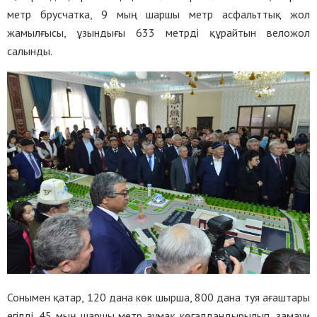
метр брусчатка, 9 мың шаршы метр асфальттық жол
жамылғысы, ұзындығы 633 метрді құрайтын веложол
салынды.
Сонымен қатар, 120 дана көк шырша, 800 дана туя ағаштары
егілді. 45 мың шаршы метр аумақ көгалдандырылып, замауи