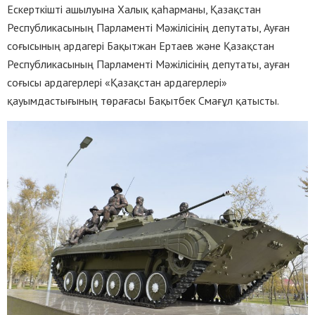
Ескерткішті ашылуына Халық қаһарманы, Қазақстан
Республикасының Парламенті Мәжілісінің депутаты, Ауған
соғысының ардагері Бақытжан Ертаев және Қазақстан
Республикасының Парламенті Мәжілісінің депутаты, ауған
соғысы ардагерлері «Қазақстан ардагерлері»
қауымдастығының төрағасы Бақытбек Смағұл қатысты.