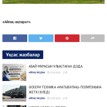
«Айғақ-ақпарат».
Ұқсас жазбалар
АБАЙ МҰРАСЫН ҰЛЫҚТАҒАН ДОДА
АЙҒАҚ МЕДИА
07.08.2026
0
ӘСКЕРИ ТЕХНИКА «МАТЫБҰЛАҚ» ПОЛИГОНЫНА
ЖЕТКІЗІЛЕДІ
АЙҒАҚ МЕДИА
07.08.2026
0