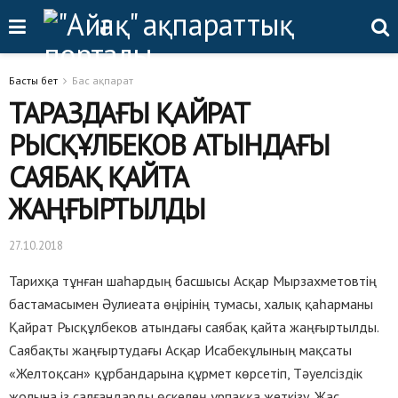
Басты бет
Бас ақпарат
ТАРАЗДАҒЫ ҚАЙРАТ
РЫСҚҰЛБЕКОВ АТЫНДАҒЫ
САЯБАҚ ҚАЙТА
ЖАҢҒЫРТЫЛДЫ
27.10.2018
Тарихқа тұнған шаһардың басшысы Асқар Мырзахметовтің
бастамасымен Әулиеата өңірінің тумасы, халық қаһарманы
Қайрат Рысқұлбеков атындағы саябақ қайта жаңғыртылды.
Саябақты жаңғыртудағы Асқар Исабекұлының мақсаты
«Желтоқсан» құрбандарына құрмет көрсетіп, Тәуелсіздік
жолына із салғандарды өскелең ұрпаққа жеткізу. Жас