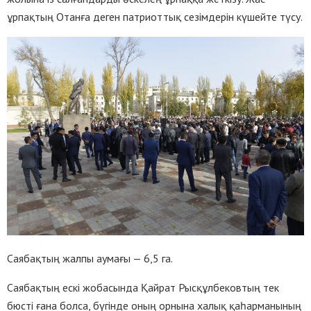
ұрпақтың Отанға деген патриоттық сезімдерін күшейте түсу.
Саябақтың жалпы аумағы — 6,5 га.
Саябақтың ескі жобасында Қайрат Рысқұлбековтың тек
бюсті ғана болса, бүгінде оның орнына халық қаһарманының