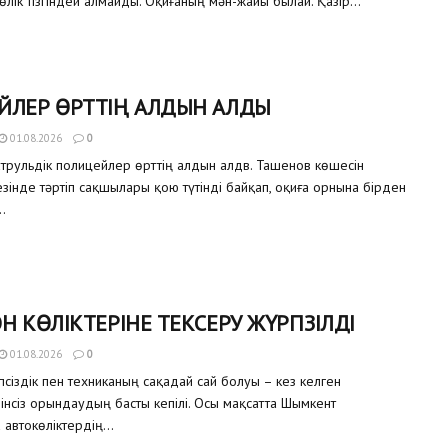
өлік тізгіндей алмайды. Оқиғаның мән-жайы былай. Қазір...
ЙЛЕР ӨРТТІҢ АЛДЫН АЛДЫ
01.08.2026
0
трульдік полицейлер өрттің алдын алдв. Ташенов көшесін
зінде тәртіп сақшылары қою түтінді байқап, оқиға орнына бірден
.
Н КӨЛІКТЕРІНЕ ТЕКСЕРУ ЖҮРГІЗІЛДІ
01.08.2026
0
сіздік пен техниканың сақадай сай болуы – кез келген
інсіз орындаудың басты кепілі. Осы мақсатта Шымкент
автокөліктердің...