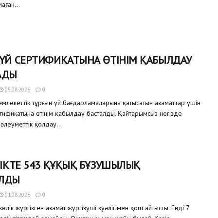
аған...
 ҮЙ СЕРТИФИКАТЫНА ӨТІНІМ ҚАБЫЛДАУ
АДЫ
05.08.2026
0
млекеттік тұрғын үй бағдарламаларына қатысатын азаматтар үшін
ртификатына өтінім қабылдау басталды. Қайтарымсыз негізде
 әлеуметтік қолдау...
ЛІКТЕ 543 ҚҰҚЫҚ БҰЗУШЫЛЫҚ
ЛДЫ
01.08.2026
0
өлік жүргізген азамат жүргізуші куәлігімен қош айтысты. Енді 7