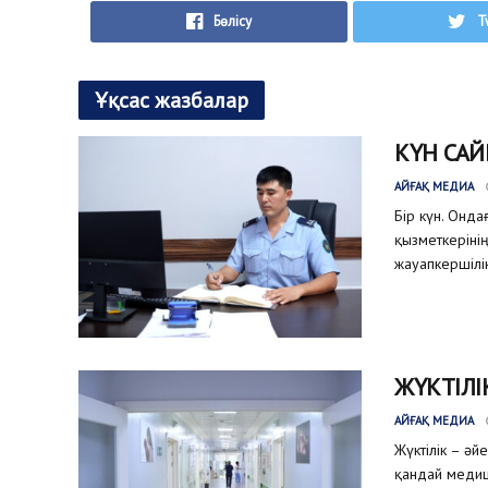
Бөлісу
T
Ұқсас жазбалар
КҮН САЙ
АЙҒАҚ МЕДИА
Бір күн. Онда
қызметкеріні
жауапкершілік
ЖҮКТІЛІ
АЙҒАҚ МЕДИА
Жүктілік – әй
қандай медиц