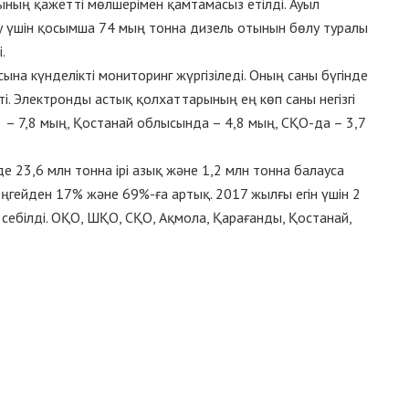
ының қажетті мөлшерімен қамтамасыз етілді. Ауыл
у үшін қосымша 74 мың тонна дизель отынын бөлу туралы
.
на күнделікті мониторинг жүргізіледі. Оның саны бүгінде
і. Электронды астық қолхаттарының ең көп саны негізгі
 7,8 мың, Қостанай облысында – 4,8 мың, СҚО-да – 3,7
е 23,6 млн тонна ірі азық және 1,2 млн тонна балауса
гейден 17% және 69%-ға артық. 2017 жылғы егін үшін 2
себілді. ОҚО, ШҚО, СҚО, Ақмола, Қарағанды, Қостанай,
рындалды.
сіздігінің 25 жылдығы еліміздің ауыл шаруашылығы үшін
екет басшысының қолдауының арқасында және агробизнес
 саясатының нәтижесінде астықтың рекордты көлемі