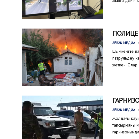
жылға дейін к
ПОЛИЦЕ
АЙҒАҚ МЕДИА
Шымкентте па
патрульдеу ке
жеткен. Олар..
ГАРНИЗО
АЙҒАҚ МЕДИА
Жолдағы қауіп
тапсырманы м
гарнизонында 