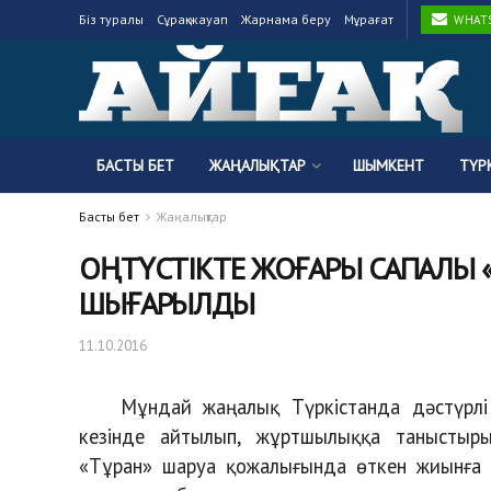
Біз туралы
Сұрақ-жауап
Жарнама беру
Мұрағат
WHATSA
БАСТЫ БЕТ
ЖАҢАЛЫҚТАР
ШЫМКЕНТ
ТҮР
Басты бет
Жаңалықтар
ОҢТҮСТІКТЕ ЖОҒАРЫ САПАЛЫ «
ШЫҒАРЫЛДЫ
11.10.2016
Мұндай жаңалық Түркістанда дәстүрлі
кезінде айтылып, жұртшылыққа таныстыры
«Тұран» шаруа қожалығында өткен жиынға 