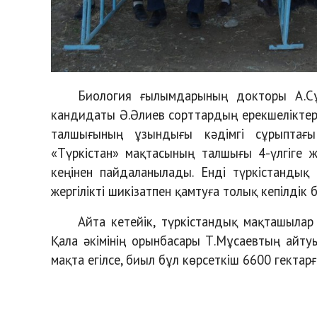
Биология ғылымдарының докторы A.С
кандидаты Ә.Әлиев сорттардың ерекшеліктері 
талшығының ұзындығы кәдімгі сұрыптағы
«Түркістан» мақтасының талшығы 4-үлгіге 
кеңінен пайдаланылады. Енді түркістандық 
жергілікті шикізатпен қамтуға толық кепілдік 
Айта кетейік, түркістандық мақташылар
Қала әкімінің орынбасары Т.Мұсаевтың айту
мақта егілсе, биыл бұл көрсеткіш 6600 гектарғ