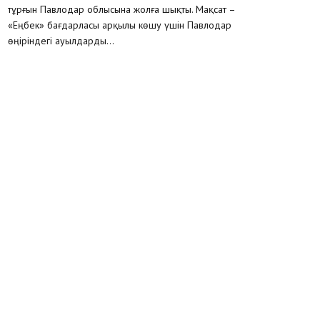
тұрғын Павлодар облысына жолға шықты. Мақсат –
«Еңбек» бағдарласы арқылы көшу үшін Павлодар
өңіріндегі ауылдарды...