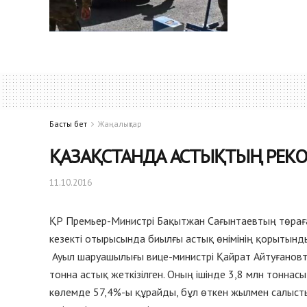
Басты бет
Жаңалықтар
ҚАЗАҚСТАНДА АСТЫҚТЫҢ РЕК
11.10.2016
ҚР Премьер-Министрі Бақытжан Сағынтаевтың төраға
кезекті отырысында биылғы астық өнімінің қорытын
Ауыл шаруашылығы вице-министрі Қайрат Айтуғановты
тонна астық жеткізілген. Оның ішінде 3,8 млн тоннас
көлемде 57,4%-ы құрайды, бұл өткен жылмен салыст