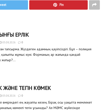
weet
Pin
ЫНҒЫ ЕРЛІК
05.08.2026
0
ған тапсырма. Жүздеген адамның қауіпсіздігі. Бұл – полиция
ң қалыпты жұмыс күні. Форманың ар жағында қандай
 жатыр?...
К ЖӘНЕ ТЕГІН КӨМЕК
05.08.2026
0
ел өміріндегі ең жауапты кезең. Бірақ осы уақытта мемлекет
иналық көмекті тегін ұсынады? Ал МӘМС жүйесінде