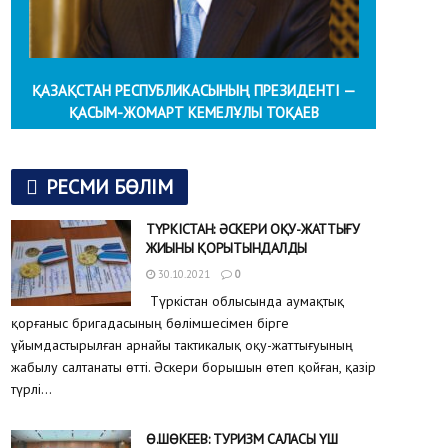
ҚАЗАҚСТАН РЕСПУБЛИКАСЫНЫҢ ПРЕЗИДЕНТІ —
ҚАСЫМ-ЖОМАРТ КЕМЕЛҰЛЫ ТОҚАЕВ
РЕСМИ БӨЛІМ
ТҮРКІСТАН: ӘСКЕРИ ОҚУ-ЖАТТЫҒУ
ЖИЫНЫ ҚОРЫТЫНДАЛДЫ
30.10.2021
0
Түркістан облысында аумақтық
қорғаныс бригадасының бөлімшесімен бірге
ұйымдастырылған арнайы тактикалық оқу-жаттығуының
жабылу салтанаты өтті. Әскери борышын өтеп қойған, қазір
түрлі...
Ө.ШӨКЕЕВ: ТУРИЗМ САЛАСЫ ҮШ