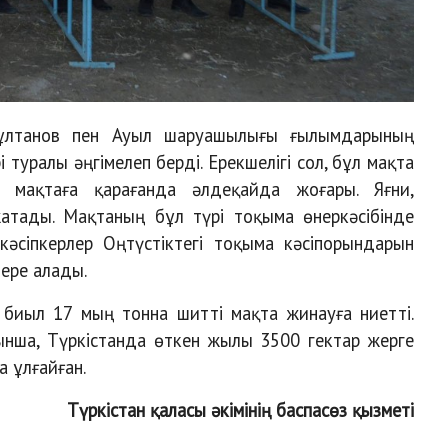
ұлтанов пен Ауыл шаруашылығы ғылымдарының
туралы әңгімелеп берді. Ерекшелігі сол, бұл мақта
 мақтаға қарағанда әлдеқайда жоғары. Яғни,
жатады. Мақтаның бұл түрі тоқыма өнеркәсібінде
кәсіпкерлер Оңтүстіктегі тоқыма кәсіпорындарын
бере алады.
 биыл 17 мың тонна шитті мақта жинауға ниетті.
ынша, Түркістанда өткен жылы 3500 гектар жерге
а ұлғайған.
Түркістан қаласы әкімінің баспасөз қызметі