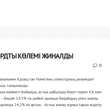
ОРДТЫ КӨЛЕМІ ЖИНАЛДЫ
0
лығымен Қазақстан Үкіметінің селекторлық режимдегі
дысы талқыланды.
ң мәліметі бойынша, астық қабылдау бекеттеріне 4,6 млн
ы – бидай. 14,5%-ға дейінгі дымқыл бидайдың үлесі жалпы
ырғанда 24,2%-ға артық. Астық жинау жұмыстарын жүргізу