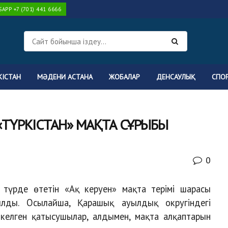
PP +7 (701) 441 6666
КІСТАН
МӘДЕНИ АСТАНА
ЖОБАЛАР
ДЕНСАУЛЫҚ
СПО
ТҮРКІСТАН» МАҚТА СҰРЫБЫ
0
 түрде өтетін «Ақ керуен» мақта терімі шарасы
лды. Осылайша, Қарашық ауылдық округіндегі
келген қатысушылар, алдымен, мақта алқаптарын