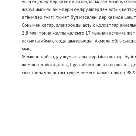
үшін өңірлер дер кезінде арзандатылған дизель отын
шаруашылығы өнімдерін өндірушілерден астық кептір
өтінімдер түсті. Үкімет бұл мәселені дер кезінде шешті
Сонымен қатар, электронды астық қолхаттар айналысы
2,8 млн тонна жалпы көлемге 17 мыңнан астамға жетт
астықты аймақтарда шығарылды: Ақмола облысында –
мың.
Жемшөп дайындау жұмыстары жүргізіліп жатыр. Бүгінд
жемшөп дайындалды, бұл сәйкесінше өткен жылғы дең
млн тоннадан астам тұқым немесе қажеттіліктің 98% 
Қызылорда облыстарында тұқым себу жоспарлары о
Мәлімдеме соңында биылғы жыл, яғни Қазақстан Тәуел
айтарлықтай табысты аяқталғаны аталып өтті. Мемл
үшін қолайлы жағдай жасауға бағытталған мемлекет
жиналды.
ҚР Премьер-Министрінің ресми сайты