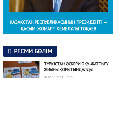
ҚАЗАҚСТАН РЕСПУБЛИКАСЫНЫҢ ПРЕЗИДЕНТІ —
ҚАСЫМ-ЖОМАРТ КЕМЕЛҰЛЫ ТОҚАЕВ
РЕСМИ БӨЛІМ
ТҮРКІСТАН: ӘСКЕРИ ОҚУ-ЖАТТЫҒУ
ЖИЫНЫ ҚОРЫТЫНДАЛДЫ
30.10.2021
0
Түркістан облысында аумақтық
қорғаныс бригадасының бөлімшесімен бірге
ұйымдастырылған арнайы тактикалық оқу-жаттығуының
жабылу салтанаты өтті. Әскери борышын өтеп қойған, қазір
түрлі...
Ө.ШӨКЕЕВ: ТУРИЗМ САЛАСЫ ҮШ
БАҒЫТТА ДАМЫП КЕЛЕДІ