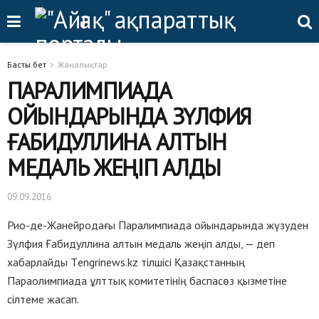
Басты бет
Жаңалықтар
ПАРАЛИМПИАДА
ОЙЫНДАРЫНДА ЗҮЛФИЯ
ҒАБИДУЛЛИНА АЛТЫН
МЕДАЛЬ ЖЕҢІП АЛДЫ
09.09.2016
Рио-де-Жанейродағы Паралимпиада ойындарында жүзуден
Зүлфия Ғабидуллина алтын медаль жеңіп алды, — деп
хабарлайды Тengrinews.kz тілшісі Қазақстанның
Параолимпиада ұлттық комитетінің баспасөз қызметіне
сілтеме жасап.