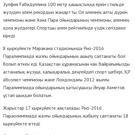
Зүлфия Ғабидуллина 100 метр қашықтыққа еркін стильде
жүзуден әлем рекордын жаңартты. Ол әлемнің алты дүркін
чемпионы және Азиа Пара ойындарының чемпионы, әлемнің
қола жүлдегері. Спортшы әлем рейтингінде үздік сегіздікке
кіреді.
8 қыркүйекте Маракана стадионында Рио-2016
Паралимпиада жазғы ойындарының ашылу салтанаты бол
болып өткен еді. Қазақстан құрамасынан көк байрағымызды
астаналық жүзуші, халықаралық деңгейдегі спорт шебері, ҚР
абсолют чемпионы және Лондондағы 2012 жылғы
Паралимпиада ойындарының қатысушысы Әнуар Ахметов
ұстап шыққан болатын.
Жарыстар 17 қыркүйекте аяқталады. Рио-2016
Параолимпиада жазғы ойындарының жабылу салтанаты 18
қыркүйекте өтеді.