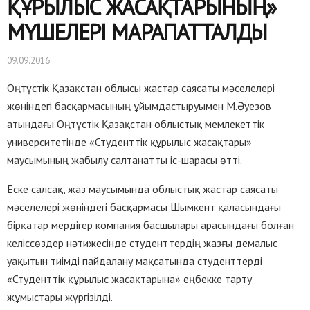
ҚҰРЫЛЫС ЖАСАҚТАРЫНЫҢ»
МҮШЕЛЕРІ МАРАПАТТАЛДЫ
09.09.2016
Оңтүстік Қазақстан облысы жастар саясаты мәселелері
жөніндегі басқармасының ұйымдастыруымен М.Әуезов
атындағы Оңтүстік Қазақстан облыстық мемлекеттік
университетінде «Студенттік құрылыс жасақтары»
маусымының жабылу салтанатты іс-шарасы өтті.
Еске салсақ, жаз маусымында облыстық жастар саясаты
мәселелері жөніндегі басқармасы Шымкент қаласындағы
бірқатар мердігер компания басшылары арасындағы болған
келіссөздер нәтижесінде студенттердің жазғы демалыс
уақытын тиімді пайдалану мақсатында студенттерді
«Студенттік құрылыс жасақтарына» еңбекке тарту
жұмыстары жүргізілді.