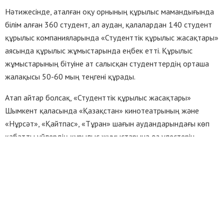
Нәтижесінде, аталған оқу орнының құрылыс мамандығында
білім алған 360 студент, ал аудан, қалалардан 140 студент
құрылыс компанияларында «Студенттік құрылыс жасақтары»
аясында құрылыс жұмыстарында еңбек етті. Құрылыс
жұмыстарының бітуіне ат салысқан студенттердің орташа
жалақысы 50-60 мың теңгені құрады.
Атап айтар болсақ, «Студенттік құрылыс жасақтары»
Шымкент қаласында «Қазақстан» кинотеатрының және
«Нұрсәт», «Қайтпас», «Тұран» шағын аудандарындағы көп
қабатты үйлердің құрылыс жұмыстарына өз үлестерін
қосқан.
Шара кезінде Оңтүстік Қазақстан облысы жастар саясаты
мәселелері жөніндегі басқарма басшысы Б.Жанәбіл
облыстағы құрылыс жұмыстарына қатысқан студенттерге
алғыс білдіріп, арнайы дипломмен марапаттады. Алдағы
уақытта студенттердің жазғы демалыс уақытын тиімді