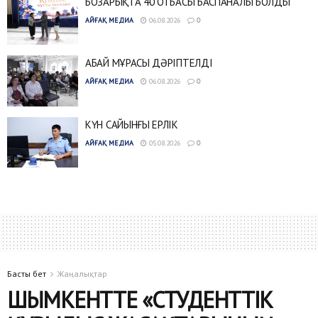
БОЗАРЫҚТА 40 ОТБАСЫ БАСПАНАЛЫ БОЛДЫ
АЙҒАҚ МЕДИА
06.08.2026
0
АБАЙ МҰРАСЫ ДӘРІПТЕЛДІ
АЙҒАҚ МЕДИА
06.08.2026
0
КҮН САЙЫНҒЫ ЕРЛІК
АЙҒАҚ МЕДИА
05.08.2026
0
Басты бет
Жаңалықтар
ШЫМКЕНТТЕ «СТУДЕНТТІК