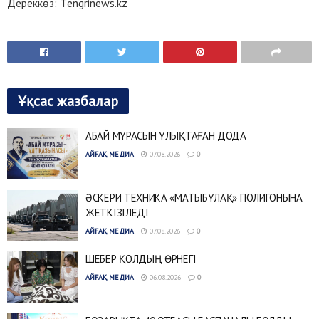
Дереккөз: Тengrinews.kz
Ұқсас жазбалар
АБАЙ МҰРАСЫН ҰЛЫҚТАҒАН ДОДА
АЙҒАҚ МЕДИА
07.08.2026
0
ӘСКЕРИ ТЕХНИКА «МАТЫБҰЛАҚ» ПОЛИГОНЫНА
ЖЕТКІЗІЛЕДІ
АЙҒАҚ МЕДИА
07.08.2026
0
ШЕБЕР ҚОЛДЫҢ ӨРНЕГІ
АЙҒАҚ МЕДИА
06.08.2026
0