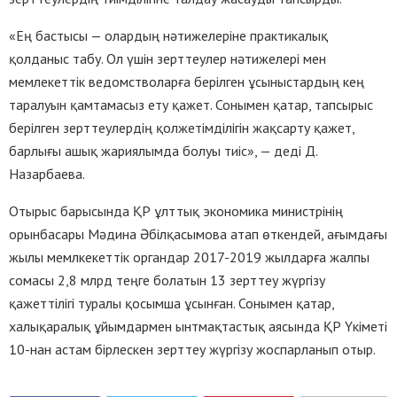
«Ең бастысы — олардың нәтижелеріне практикалық
қолданыс табу. Ол үшін зерттеулер нәтижелері мен
мемлекеттік ведомстволарға берілген ұсыныстардың кең
таралуын қамтамасыз ету қажет. Сонымен қатар, тапсырыс
берілген зерттеулердің қолжетімділігін жақсарту қажет,
барлығы ашық жариялымда болуы тиіс», — деді Д.
Назарбаева.
Отырыс барысында ҚР ұлттық экономика министрінің
орынбасары Мәдина Әбілқасымова атап өткендей, ағымдағы
жылы мемлкекеттік органдар 2017-2019 жылдарға жалпы
сомасы 2,8 млрд теңге болатын 13 зерттеу жүргізу
қажеттілігі туралы қосымша ұсынған. Сонымен қатар,
халықаралық ұйымдармен ынтмақтастық аясында ҚР Үкіметі
10-нан астам бірлескен зерттеу жүргізу жоспарланып отыр.