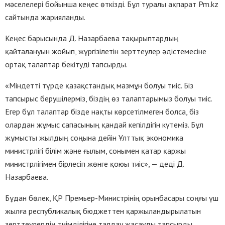
мәселелері бойынша кеңес өткізді. Бұл туралы ақпарат Pm.kz
сайтында жарияланды.
Кеңес барысында Д. Назарбаева тақырыптардың
қайталануын жойып, жүргізілетін зерттеулер әдістемесіне
ортақ талаптар бекітуді тапсырды.
«Міндетті түрде қазақстандық мазмұн болуы тиіс. Біз
тапсырыс берушілерміз, біздің өз талаптарымыз болуы тиіс.
Егер бұл талаптар бізде нақты көрсетілмеген болса, біз
олардан жұмыс сапасының қандай кепілдігін күтеміз. Бұл
жұмысты жылдың соңына дейін Ұлттық экономика
министрлігі білім және ғылым, сонымен қатар қаржы
министрлігімен бірлесіп жөнге қоюы тиіс», — деді Д.
Назарбаева.
Бұдан бөлек, ҚР Премьер-Министрінің орынбасары соңғы үш
жылға республикалық бюджеттен қаржыландырылатын
зерттеулердің тиімділігіне талдау жасауды тапсырды.