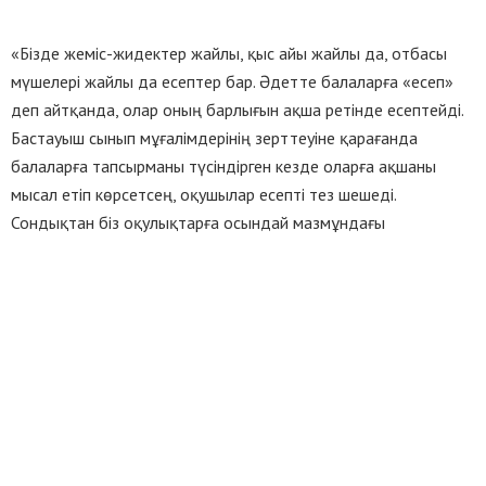
«Бізде жеміс-жидектер жайлы, қыс айы жайлы да, отбасы
мүшелері жайлы да есептер бар. Әдетте балаларға «есеп»
деп айтқанда, олар оның барлығын ақша ретінде есептейді.
Бастауыш сынып мұғалімдерінің зерттеуіне қарағанда
балаларға тапсырманы түсіндірген кезде оларға ақшаны
мысал етіп көрсетсең, оқушылар есепті тез шешеді.
Сондықтан біз оқулықтарға осындай мазмұндағы
тапсырмаларды қостық. Ол оқулықтарда ақшаны мысал етіп
түсіндіруге болатын тек бір немесе екі тапсырма кездесетін
болады», — деді ҚР БҒМ вице-министрі Эльмира
Суханбердиева.
Осыған дейін ҚР БҒМ мектептерде смартфон қолдануға
тыйым салуға қатысты түсінік берген еді. «Әр мектеп
смартфондарды қолдануға тыйым сала ма, жоқ па өздері