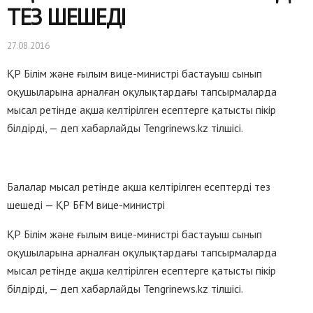
ТЕЗ ШЕШЕДІ
27.08.2016
ҚР Білім және ғылым вице-министрі бастауыш сынып
оқушыларына арналған оқулықтардағы тапсырмаларда
мысал ретінде ақша келтірілген есептерге қатысты пікір
білдірді, — деп хабарлайды Tengrinews.kz тілшісі.
Балалар мысал ретінде ақша келтірілген есептерді тез
шешеді — ҚР БҒМ вице-министрі
ҚР Білім және ғылым вице-министрі бастауыш сынып
оқушыларына арналған оқулықтардағы тапсырмаларда
мысал ретінде ақша келтірілген есептерге қатысты пікір
білдірді, — деп хабарлайды Tengrinews.kz тілшісі.