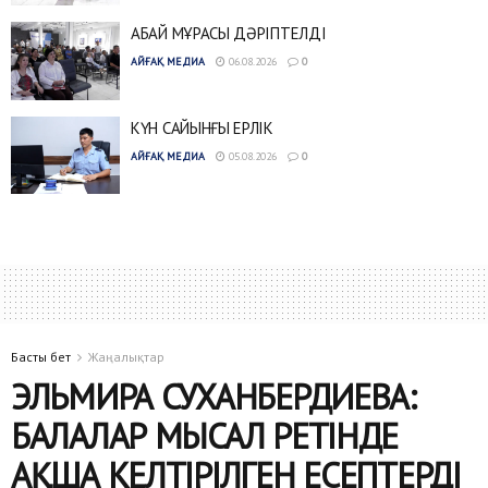
АБАЙ МҰРАСЫ ДӘРІПТЕЛДІ
АЙҒАҚ МЕДИА
06.08.2026
0
КҮН САЙЫНҒЫ ЕРЛІК
АЙҒАҚ МЕДИА
05.08.2026
0
Басты бет
Жаңалықтар
ЭЛЬМИРА СУХАНБЕРДИЕВА:
БАЛАЛАР МЫСАЛ РЕТІНДЕ
АҚША КЕЛТІРІЛГЕН ЕСЕПТЕРДІ