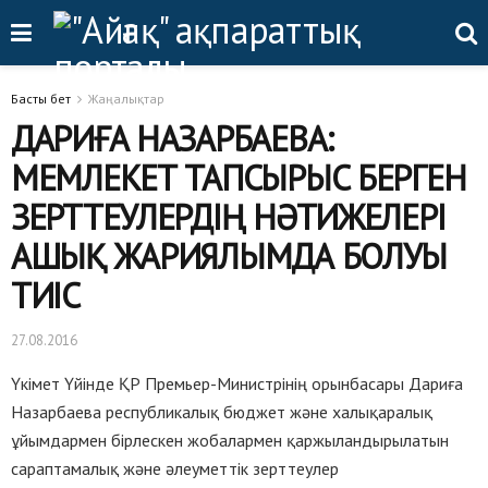
Басты бет
Жаңалықтар
ДАРИҒА НАЗАРБАЕВА:
МЕМЛЕКЕТ ТАПСЫРЫС БЕРГЕН
ЗЕРТТЕУЛЕРДІҢ НӘТИЖЕЛЕРІ
АШЫҚ ЖАРИЯЛЫМДА БОЛУЫ
ТИІС
27.08.2016
Үкімет Үйінде ҚР Премьер-Министрінің орынбасары Дариға
Назарбаева республикалық бюджет және халықаралық
ұйымдармен бірлескен жобалармен қаржыландырылатын
сараптамалық және әлеуметтік зерттеулер