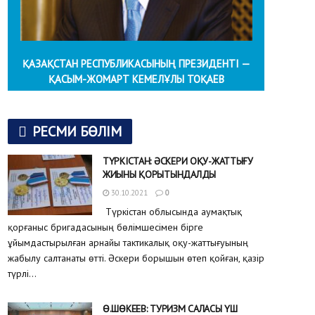
ҚАЗАҚСТАН РЕСПУБЛИКАСЫНЫҢ ПРЕЗИДЕНТІ —
ҚАСЫМ-ЖОМАРТ КЕМЕЛҰЛЫ ТОҚАЕВ
РЕСМИ БӨЛІМ
ТҮРКІСТАН: ӘСКЕРИ ОҚУ-ЖАТТЫҒУ
ЖИЫНЫ ҚОРЫТЫНДАЛДЫ
30.10.2021
0
Түркістан облысында аумақтық
қорғаныс бригадасының бөлімшесімен бірге
ұйымдастырылған арнайы тактикалық оқу-жаттығуының
жабылу салтанаты өтті. Әскери борышын өтеп қойған, қазір
түрлі...
Ө.ШӨКЕЕВ: ТУРИЗМ САЛАСЫ ҮШ