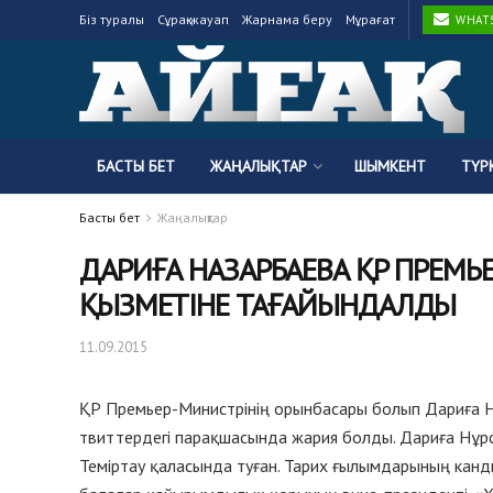
Біз туралы
Сұрақ-жауап
Жарнама беру
Мұрағат
WHATSA
БАСТЫ БЕТ
ЖАҢАЛЫҚТАР
ШЫМКЕНТ
ТҮР
Басты бет
Жаңалықтар
ДАРИҒА НАЗАРБАЕВА ҚР ПРЕМЬ
ҚЫЗМЕТІНЕ ТАҒАЙЫНДАЛДЫ
11.09.2015
ҚР Премьер-Министрінің орынбасары болып Дариға 
твиттердегі парақшасында жария болды. Дариға Нұ
Теміртау қаласында туған. Тарих ғылымдарының кан