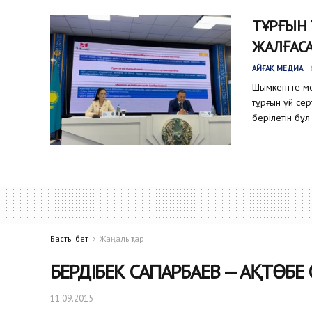
ТҰРҒЫН
ЖАЛҒАС
АЙҒАҚ МЕДИА
Шымкентте ме
тұрғын үй се
берілетін бұл
Басты бет
Жаңалықтар
БЕРДІБЕК САПАРБАЕВ — АҚТӨБ
11.09.2015