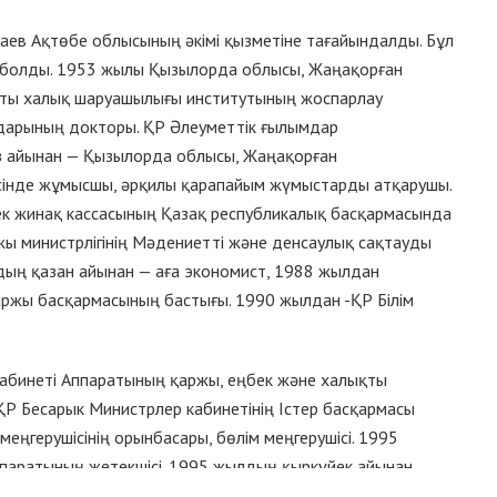
ев Ақтөбе облысының әкімі қызметіне тағайындалды. Бұл
 болды. 1953 жылы Қызылорда облысы, Жаңақорған
аты халық шаруашылығы институтының жоспарлау
мдарының докторы. ҚР Әлеуметтік ғылымдар
з айынан — Қызылорда облысы, Жаңақорған
інде жұмысшы, әрқилы қарапайым жүмыстарды атқарушы.
 жинақ кассасының Қазақ республикалық басқармасында
ы министрлігінің Мәдениетті және денсаулық сақтауды
ың қазан айынан — аға экономист, 1988 жылдан
қаржы басқармасының бастығы. 1990 жылдан -ҚР Білім
абинеті Аппаратының қаржы, еңбек және халықты
 ҚР Бесарык Министрлер кабинетінің Істер басқармасы
меңгерушісінің орынбасары, бөлім меңгерушісі. 1995
паратының жетекшісі. 1995 жылдың қыркүйек айынан
к Қазақстан облысының әкімі. 2002 жылдан — ҚР Кедендік