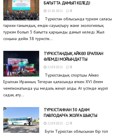
БАҒЫТТА ДАМЫП КЕЛЕДІ
13.10.2021
0
Түркістан облысында туризм саласы
тарихи-танымдық, емдік-сауықтыру және экологиялық
туризм болып 3 бағытта қарқынды дамып келеді. Жыл
соңына дейін 38 туристік...
ТҮРКІСТАНДЫҚ АЙКӨЗ ЕРАЛХАН
ƏЛЕМДІ МОЙЫНДАТТЫ
22.09.2021
0
Түркістандық спортшы Айкөз
Ералхан Иранның Тегеран қаласында өткен XVI Әлем
чемпионатында үш медаль жеңіп алды. Ат үстінде жүріп
садақ ату...
ТҮРКІСТАННАН 30 АДАМ
ПАВЛОДАРҒА ЖОЛҒА ШЫҚТЫ
22.09.2021
0
Бүгін Түркістан облысынан бір топ