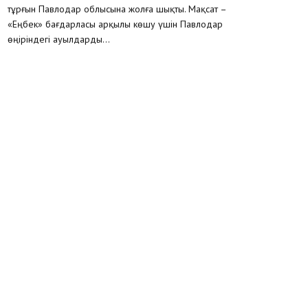
тұрғын Павлодар облысына жолға шықты. Мақсат –
«Еңбек» бағдарласы арқылы көшу үшін Павлодар
өңіріндегі ауылдарды...