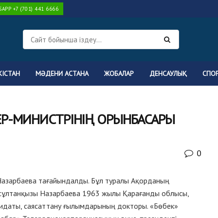
PP +7 (701) 441 6666
КІСТАН
МӘДЕНИ АСТАНА
ЖОБАЛАР
ДЕНСАУЛЫҚ
СПО
ЕР-МИНИСТРІНІҢ ОРЫНБАСАРЫ
0
Назарбаева тағайындалды. Бұл туралы Ақорданың
рсұлтанқызы Назарбаева 1963 жылы Қарағанды облысы,
дидаты, саясаттану ғылымдарының докторы. «Бөбек»