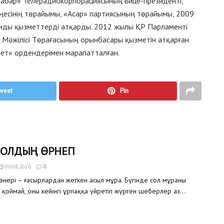
абар» Телерадиокорпорациясының вице-президенті,
ңесінің төрайымы, «Асар» партиясының төрайымы, 2009
ды қызметтерді атқарды. 2012 жылы ҚР Парламенті
і Мәжілісі Төрағасының орынбасары қызметін атқарған
ет» ордендерімен марапатталған.
weet
Pin
ҚОЛДЫҢ ӨРНЕГІ
06.08.2026
0
өнері – ғасырлардан жеткен асыл мұра. Бүгінде сол мұраны
 қоймай, оны кейінгі ұрпаққа үйретіп жүрген шеберлер аз...