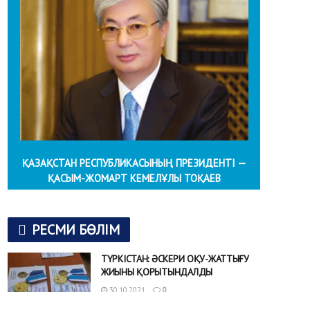
ҚАЗАҚСТАН РЕСПУБЛИКАСЫНЫҢ ПРЕЗИДЕНТІ —
ҚАСЫМ-ЖОМАРТ КЕМЕЛҰЛЫ ТОҚАЕВ
РЕСМИ БӨЛІМ
ТҮРКІСТАН: ӘСКЕРИ ОҚУ-ЖАТТЫҒУ
ЖИЫНЫ ҚОРЫТЫНДАЛДЫ
30.10.2021
0
Түркістан облысында аумақтық