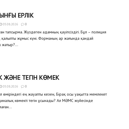
ЫНҒЫ ЕРЛІК
05.08.2026
0
ған тапсырма. Жүздеген адамның қауіпсіздігі. Бұл – полиция
ң қалыпты жұмыс күні. Форманың ар жағында қандай
 жатыр?...
К ЖӘНЕ ТЕГІН КӨМЕК
05.08.2026
0
ел өміріндегі ең жауапты кезең. Бірақ осы уақытта мемлекет
иналық көмекті тегін ұсынады? Ал МӘМС жүйесінде
аған...