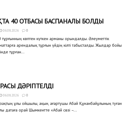
ТА 40 ОТБАСЫ БАСПАНАЛЫ БОЛДЫ
06.08.2026
0
 тұрғынның көптен күткен арманы орындалды. Әлеуметтік
аматтарға арендалық тұрғын үйдің кілті табысталды. Жылдар бойы
інде тұрған...
РАСЫ ДӘРІПТЕЛДІ
06.08.2026
0
азақтың ұлы ойшылы, ақын, ағартушы Абай Құнанбайұлының туған
улы датаға орай Шымкентте «Абай сөзі –...