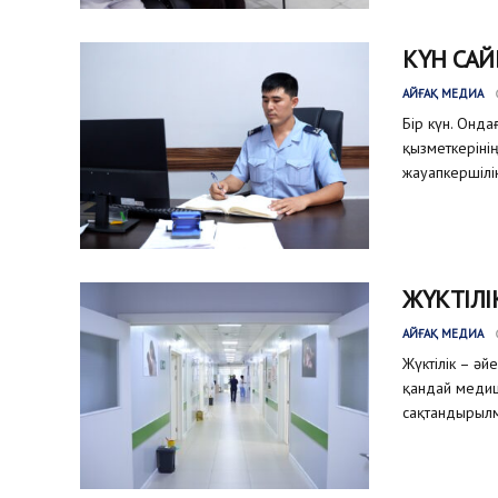
КҮН САЙ
АЙҒАҚ МЕДИА
Бір күн. Онда
қызметкеріні
жауапкершілік
ЖҮКТІЛІ
АЙҒАҚ МЕДИА
Жүктілік – әй
қандай медиц
сақтандырылм