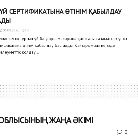
 ҮЙ СЕРТИФИКАТЫНА ӨТІНІМ ҚАБЫЛДАУ
АДЫ
05.08.2026
0
млекеттік тұрғын үй бағдарламаларына қатысатын азаматтар үшін
ртификатына өтінім қабылдау басталды. Қайтарымсыз негізде
 әлеуметтік қолдау...
Е ОБЛЫСЫНЫҢ ЖАҢА ӘКІМІ
0