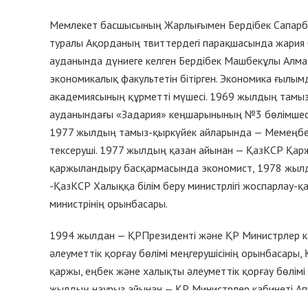
Мемлекет басшысының Жарлығымен Бердібек Сапарба
туралы Ақорданың твиттердегі парақшасында жария
ауданында дүниеге келген Бердібек Машбекұлы Алм
экономикалық факультетін бітірген. Экономика ғылы
академиясының құрметті мүшесі. 1969 жылдың тамы
ауданындағы «Задария» кеңшарынының №3 бөлімшес
1977 жылдың тамыз-қыркүйек айларында — Мемеңбек
тексеруші. 1977 жылдың қазан айынан — ҚазКСР Қарж
қаржыландыру басқармасында экономист, 1978 жылд
-ҚазКСР Халыққа білім беру министрлігі жоспарлау-
министрінің орынбасары.
1994 жылдан — ҚРПрезиденті және ҚР Министрлер к
әлеуметтік қорғау бөлімі меңгерушісінің орынбасары,
қаржы, еңбек және халықты әлеуметтік қорғау бөлімі 
жылдың наурыз айынан — ҚР Министрлер кабинеті Ап
-Қызылорда облысының әкімі. 1999 жылдан — Оңтүсті