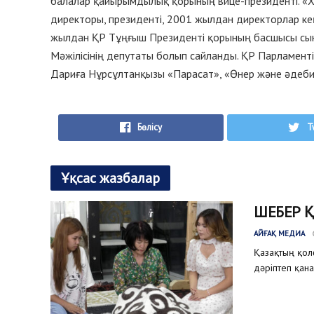
балалар қайырымдылық қорының вице-президенті. «Х
директоры, президенті, 2001 жылдан директорлар ке
жылдан ҚР Тұңғыш Президенті қорының басшысы сын
Мәжілісінің депутаты болып сайланды. ҚР Парламент
Дариға Нұрсұлтанқызы «Парасат», «Өнер және әдеби
Бөлісу
T
Ұқсас жазбалар
ШЕБЕР 
АЙҒАҚ МЕДИА
Қазақтың қол
дәріптеп қана