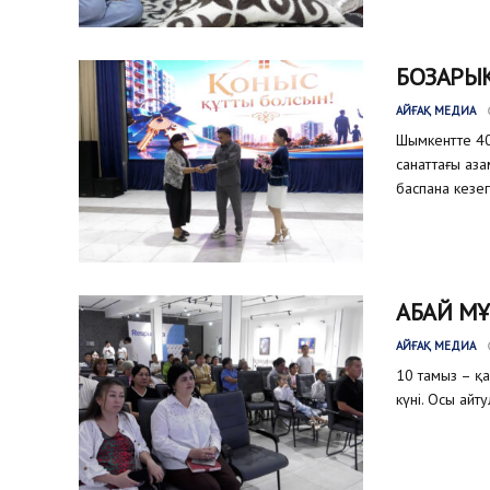
БОЗАРЫҚ
АЙҒАҚ МЕДИА
Шымкентте 40
санаттағы аз
баспана кезег
АБАЙ МҰ
АЙҒАҚ МЕДИА
10 тамыз – қ
күні. Осы айт