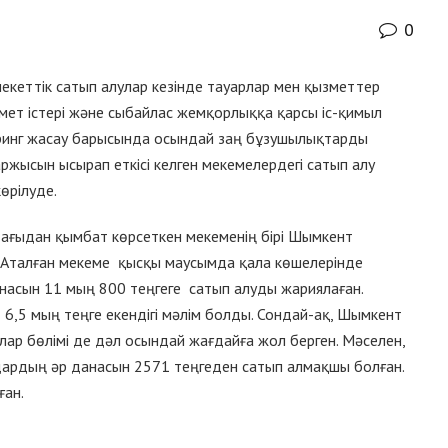
0
кеттік сатып алулар кезінде тауарлар мен қызметтер
ет істері және сыбайлас жемқорлыққа қарсы іс-қимыл
ринг жасау барысында осындай заң бұзушылықтарды
ржысын ысырап еткісі келген мекемелердегі сатып алу
өрілуде.
тағыдан қымбат көрсеткен мекеменің бірі Шымкент
 Аталған мекеме қысқы маусымда қала көшелерінде
ннасын 11 мың 800 теңгеге сатып алуды жариялаған.
6,5 мың теңге екендігі мәлім болды. Сондай-ақ, Шымкент
ар бөлімі де дәл осындай жағдайға жол берген. Мәселен,
лдардың әр данасын 2571 теңгеден сатып алмақшы болған.
ған.