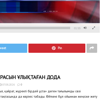
01:55
weet
Pin
ҰРАСЫН ҰЛЫҚТАҒАН ДОДА
07.08.2026
0
, қайрат, жүректі бірдей ұста» деген тағылымды сөзі
тақтасында да көрініс табады. Өйткені бұл ойыннан жеңіске жету