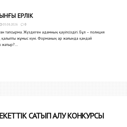
ЫНҒЫ ЕРЛІК
05.08.2026
0
ған тапсырма. Жүздеген адамның қауіпсіздігі. Бұл – полиция
ң қалыпты жұмыс күні. Форманың ар жағында қандай
 жатыр?...
ЕКЕТТІК САТЫП АЛУ КОНКУРСЫ