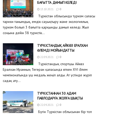
БАҒЫТТА ДАМЫП КЕЛЕДІ
13.10.2021
0
Түркістан облысында туризм саласы
тарихи-танымдық, емдік-сауықтыру және экологиялық
туризм болып 3 бағытта қарқынды дамып келеді. Жыл
соңына дейін 38 туристік...
ТҮРКІСТАНДЫҚ АЙКӨЗ ЕРАЛХАН
ƏЛЕМДІ МОЙЫНДАТТЫ
22.09.2021
0
Түркістандық спортшы Айкөз
Ералхан Иранның Тегеран қаласында өткен XVI Әлем
чемпионатында үш медаль жеңіп алды. Ат үстінде жүріп
садақ ату...
ТҮРКІСТАННАН 30 АДАМ
ПАВЛОДАРҒА ЖОЛҒА ШЫҚТЫ
22.09.2021
0
Бүгін Түркістан облысынан бір топ