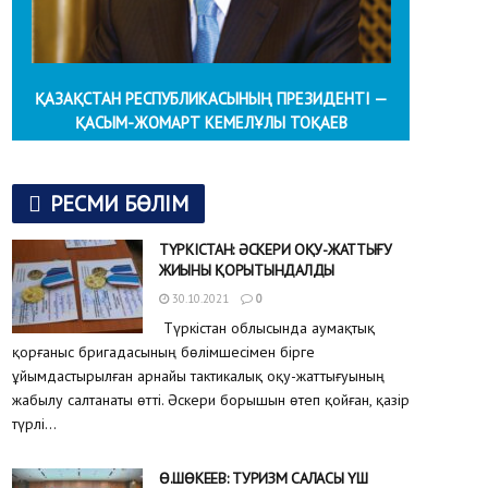
ҚАЗАҚСТАН РЕСПУБЛИКАСЫНЫҢ ПРЕЗИДЕНТІ —
ҚАСЫМ-ЖОМАРТ КЕМЕЛҰЛЫ ТОҚАЕВ
РЕСМИ БӨЛІМ
ТҮРКІСТАН: ӘСКЕРИ ОҚУ-ЖАТТЫҒУ
ЖИЫНЫ ҚОРЫТЫНДАЛДЫ
30.10.2021
0
Түркістан облысында аумақтық
қорғаныс бригадасының бөлімшесімен бірге
ұйымдастырылған арнайы тактикалық оқу-жаттығуының
жабылу салтанаты өтті. Әскери борышын өтеп қойған, қазір
түрлі...
Ө.ШӨКЕЕВ: ТУРИЗМ САЛАСЫ ҮШ