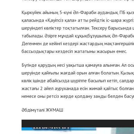
Қыркүйек айының 5-күні Әл-Фараби аудандық ПБ қыз
қаласында «Қауіпсіз қала» атты рейдтік іс-шара жүр
шеруіндегі көліктер тоқтатылған. Тексеру барысында 
табылады. Әзірге мұндай құқықбұзушылық Әл-Фараби
Дегенмен де кейінгі кездері жастардың мақтангершілік
бассыздықтары кездесіп жататыны жасырын емес.
Бүгінде қарудың иесі уақытша қамауға алынған. Ал ос
шеруінде қайғылы жағдай орын алған болатын. Қызық 
көлік ішінде абайсызда шүріппе басылып кетіп, салд
жастағы 2 әйел ауруханада есін жимай қайтыс болған
немесе оны ретсіз жерде қолдану заңды белден басум
Әбдімүтәлі ЖҰМАШ
Видеоплеер