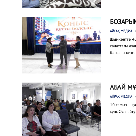
БОЗАРЫҚ
АЙҒАҚ МЕДИА
Шымкентте 40
санаттағы аз
баспана кезег
АБАЙ МҰ
АЙҒАҚ МЕДИА
10 тамыз – қ
күні. Осы айт