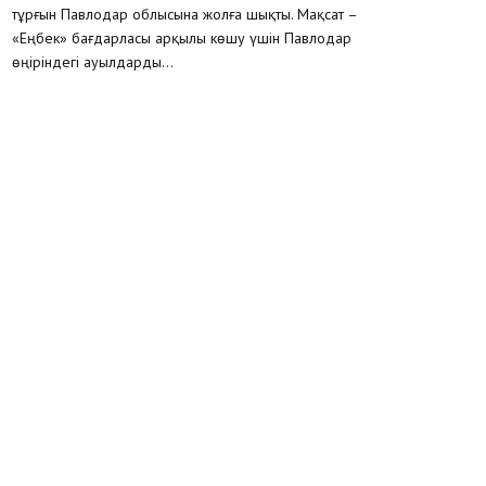
тұрғын Павлодар облысына жолға шықты. Мақсат –
«Еңбек» бағдарласы арқылы көшу үшін Павлодар
өңіріндегі ауылдарды...