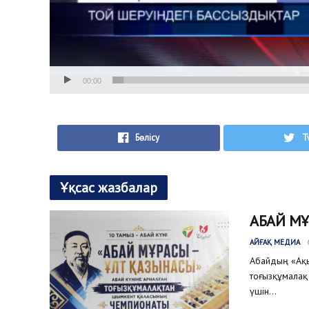
00:00
Бөлісу
T
Ұқсас жазбалар
АБАЙ М
АЙҒАҚ МЕДИА
Абайдың «Ақыл
тоғызқұмалақ 
үшін...