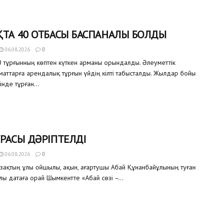
ТА 40 ОТБАСЫ БАСПАНАЛЫ БОЛДЫ
06.08.2026
0
 тұрғынның көптен күткен арманы орындалды. Әлеуметтік
аматтарға арендалық тұрғын үйдің кілті табысталды. Жылдар бойы
інде тұрған...
РАСЫ ДӘРІПТЕЛДІ
06.08.2026
0
азақтың ұлы ойшылы, ақын, ағартушы Абай Құнанбайұлының туған
улы датаға орай Шымкентте «Абай сөзі –...