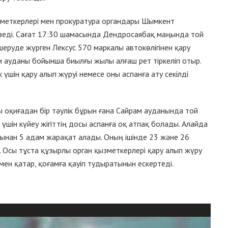
меткерлері мен прокуратура органдары Шымкент
гізеді. Сағат 17:30 шамасында Дендросаябақ маңында той
шеруде жүрген Лексус 570 маркалы автокөлігінен қару
 ауданы бойынша биылғы жылы алғаш рет тіркеліп отыр.
 үшін қару алып жүруі немесе оны аспанға ату секілді
ы оқиғадан бір тәулік бұрын ғана Сайрам ауданында той
үшін күйеу жігіттің досы аспанға оқ атпақ болады. Алайда
арынан 5 адам жарақат алады. Оның ішінде 23 және 26
. Осы тұста құзырлы орган қызметкерлері қару алып жүру
ен қатар, қоғамға қауіп тудыратынын ескертеді.