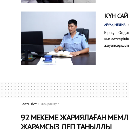
КҮН САЙ
АЙҒАҚ МЕДИА
Бір күн. Онда
қызметкеріні
жауапкершілік
Басты бет
Жаңалықтар
92 МЕКЕМЕ ЖАРИЯЛАҒАН МЕМЛ
ЖАРАМСЫЗ ДЕП ТАНЫЛДЫ