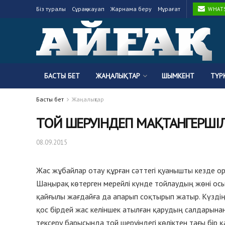
Біз туралы
Сұрақ-жауап
Жарнама беру
Мұрағат
WHATSA
БАСТЫ БЕТ
ЖАҢАЛЫҚТАР
ШЫМКЕНТ
ТҮР
Басты бет
Жаңалықтар
ТОЙ ШЕРУІНДЕГІ МАҚТАНГЕРШ
08.09.2015
Жас жұбайлар отау құрған сәттегі қуанышты кезде о
Шаңырақ көтерген мерейлі күнде тойлаудың жөні осы
қайғылы жағдайға да апарып соқтырып жатыр. Күздің
қос бірдей жас келіншек атылған қарудың салдарынан 
тексеру барысында той шеруіндегі көліктен тағы бір 