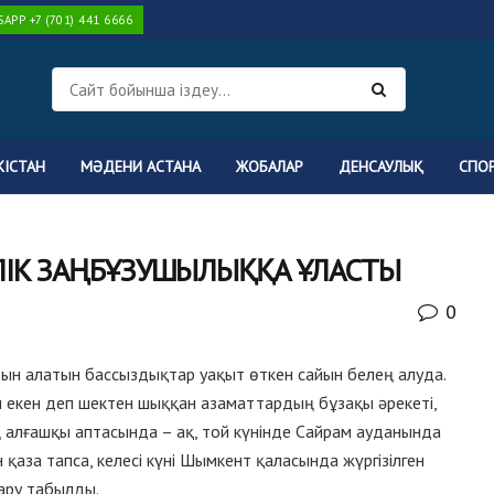
PP +7 (701) 441 6666
КІСТАН
МӘДЕНИ АСТАНА
ЖОБАЛАР
ДЕНСАУЛЫҚ
СПО
ІЛІК ЗАҢБҰЗУШЫЛЫҚҚА ҰЛАСТЫ
0
рын алатын бассыздықтар уақыт өткен сайын белең алуда.
 екен деп шектен шыққан азаматтардың бұзақы әрекеті,
 алғашқы аптасында – ақ, той күнінде Сайрам ауданында
қаза тапса, келесі күні Шымкент қаласында жүргізілген
қару табылды.