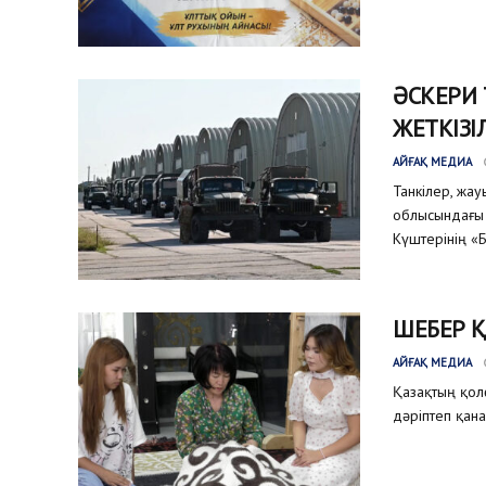
ӘСКЕРИ
ЖЕТКІЗІ
АЙҒАҚ МЕДИА
Танкілер, жа
облысындағы 
Күштерінің «Б
ШЕБЕР 
АЙҒАҚ МЕДИА
Қазақтың қол
дәріптеп қана