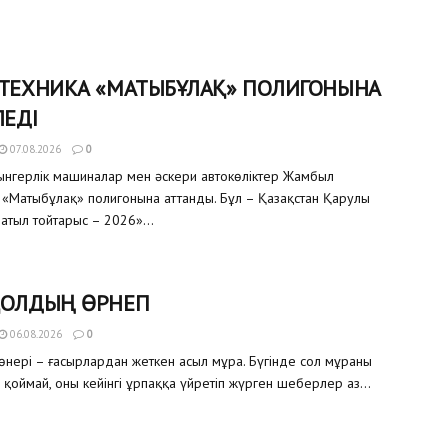
 ТЕХНИКА «МАТЫБҰЛАҚ» ПОЛИГОНЫНА
ЛЕДІ
07.08.2026
0
уынгерлік машиналар мен әскери автокөліктер Жамбыл
«Матыбұлақ» полигонына аттанды. Бұл – Қазақстан Қарулы
атыл тойтарыс – 2026»...
ҚОЛДЫҢ ӨРНЕГІ
06.08.2026
0
өнері – ғасырлардан жеткен асыл мұра. Бүгінде сол мұраны
 қоймай, оны кейінгі ұрпаққа үйретіп жүрген шеберлер аз...