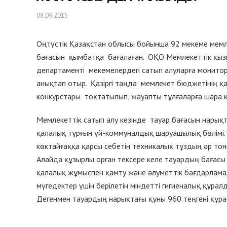
08.09.2015
Оңтүстік Қазақстан облысы бойынша 92 мекеме мемле
бағасын қымбатқа бағалаған. ОҚО Мемлекеттік қызм
департаменті мекемелердегі сатып алуларға монито
анықтап отыр. Қазіргі таңда мемлекет бюджетінің қа
конкурстары тоқтатылып, жауапты тұлғаларға шара к
Мемлекеттік сатып алу кезінде тауар бағасын нарық
қалалық тұрғын үй-коммуналдық шаруашылық бөлімі.
көктайғаққа қарсы себетін техникалық тұздың әр то
Алайда құзырлы орган тексере келе тауардың бағасы 
қалалық жұмыспен қамту және әлуметтік бағдарламал
мүгедектер үшін берілетін міндетті гигиеналық құра
Дегенмен тауардың нарықтағы құны 960 теңгені құра