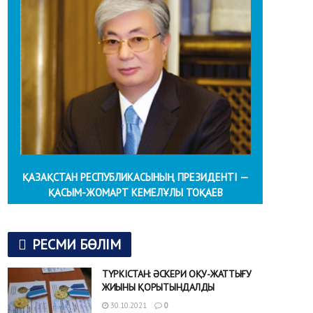
ҚАЗАҚСТАН РЕСПУБЛИКАСЫНЫҢ ПРЕЗИДЕНТІ —
ҚАСЫМ-ЖОМАРТ КЕМЕЛҰЛЫ ТОҚАЕВ
РЕСМИ БӨЛІМ
ТҮРКІСТАН: ӘСКЕРИ ОҚУ-ЖАТТЫҒУ
ЖИЫНЫ ҚОРЫТЫНДАЛДЫ
30.10.2021
0