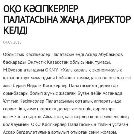
ОҚО КӘСІПКЕРЛЕР
ПАЛАТАСЫНА ЖАҢА ДИРЕКТОР
КЕЛДІ
04.09.2015
Облыстық Кәсіпкерлер Палатасын енді Асқар Абубакиров
басқарады. Оңтүстік Қазақстан облысының тумасы,
М.Әуезов атындағы ОҚМУ «Халықаралық экономикалық
қатынастар» мамандығы бойынша тәмамдаған ол осыдан екі
жыл бұрын Өңірлік Кәсіпкерлер Палатасында директор
орынбасары болып жұмыс жасаған. Бұған дейін Астанада
Ұлттық Кәсіпкерлер Палатасының орталық аппаратында
сервистік қызмет көрсету департаментінің директоры
қызметін атқарған. Аймақтық кәсіпкерлер кеңесі мүшелерінің
қолдауымен ОҚО Кәсіпкерлер Палатасының тізгінін ұстаған
Асқар Бегдәулетұлына артылып отырған сенім жоғары.