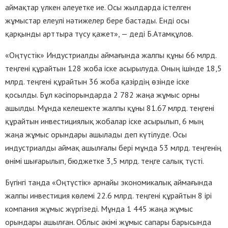
аймақтар үлкен әлеуетке ие. Осы жылдарда істелген
жұмыстар елеулі нәтижелер бере бастады. Енді осы
қарқынды арттыра түсу қажет», — деді Б.Атамқұлов.
«Оңтүстік» Индустриалды аймағында жалпы құны 66 млрд.
теңгені құрайтын 128 жоба іске асырылуда. Оның ішінде 18,5
млрд. теңгені құрайтын 36 жоба қазірдің өзінде іске
қосылды. Бұл кәсіпорындарда 2 782 жаңа жұмыс орны
ашылды. Мұнда келешекте жалпы құны 81.67 млрд. теңгені
құрайтын инвестициялық жобалар іске асырылып, 6 мың
жаңа жұмыс орындары ашылады деп күтілуде. Осы
индустриалды аймақ ашылғалы бері мұнда 53 млрд. теңгенің
өнімі шығарылып, бюджетке 3,5 млрд. теңге салық түсті.
Бүгінгі таңда «Оңтүстік» арнайы экономикалық аймағында
жалпы инвестиция көлемі 22.6 млрд. теңгені құрайтын 8 ірі
компания жұмыс жүргізеді. Мұнда 1 445 жаңа жұмыс
орындары ашылған. Облыс әкімі жұмыс сапары барысында