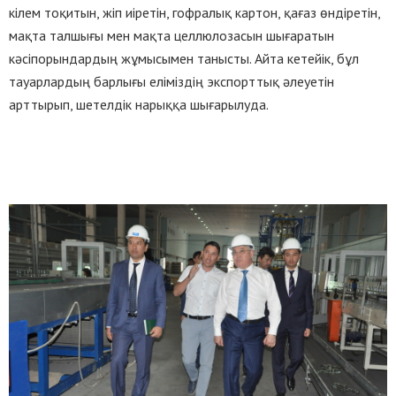
кілем тоқитын, жіп иіретін, гофралық картон, қағаз өндіретін,
мақта талшығы мен мақта целлюлозасын шығаратын
кәсіпорындардың жұмысымен танысты. Айта кетейік, бұл
тауарлардың барлығы еліміздің экспорттық әлеуетін
арттырып, шетелдік нарыққа шығарылуда.