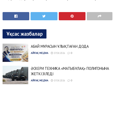
Ұқсас жазбалар
АБАЙ МҰРАСЫН ҰЛЫҚТАҒАН ДОДА
АЙҒАҚ МЕДИА
07.08.2026
0
ӘСКЕРИ ТЕХНИКА «МАТЫБҰЛАҚ» ПОЛИГОНЫНА
ЖЕТКІЗІЛЕДІ
АЙҒАҚ МЕДИА
07.08.2026
0
ШЕБЕР ҚОЛДЫҢ ӨРНЕГІ
АЙҒАҚ МЕДИА
06.08.2026
0
БОЗАРЫҚТА 40 ОТБАСЫ БАСПАНАЛЫ БОЛДЫ