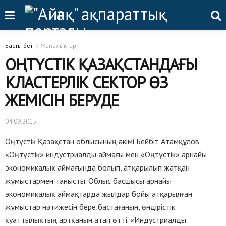
Басты бет
Жаңалықтар
ОҢТҮСТІК ҚАЗАҚСТАНДАҒЫ
КЛАСТЕРЛІК СЕКТОР ӨЗ
ЖЕМІСІН БЕРУДЕ
04.09.2015
Оңтүстік Қазақстан облысының әкімі Бейбіт Атамқұлов
«Оңтүстік» индустриалды аймағы мен «Оңтүстік» арнайы
экономикалық аймағында болып, атқарылып жатқан
жұмыстармен танысты. Облыс басшысы арнайы
экономикалық аймақтарда жылдар бойы атқарылған
жұмыстар нәтижесін бере бастағанын, өндірістік
қуаттылықтың артқанын атап өтті. «Индустриалды