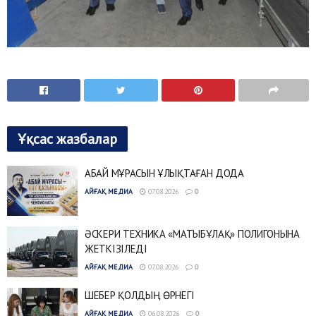
Ұқсас жазбалар
АБАЙ МҰРАСЫН ҰЛЫҚТАҒАН ДОДА
АЙҒАҚ МЕДИА
07.08.2026
0
ӘСКЕРИ ТЕХНИКА «МАТЫБҰЛАҚ» ПОЛИГОНЫНА
ЖЕТКІЗІЛЕДІ
АЙҒАҚ МЕДИА
07.08.2026
0
ШЕБЕР ҚОЛДЫҢ ӨРНЕГІ
АЙҒАҚ МЕДИА
06.08.2026
0