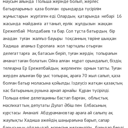
маусым айында Польша жерінде болып, жерлес
батырларымыз қаза болған орындарда түсірілім
жұмыстарын жүргізген еді. Олардың қатарында небәрі 16
жасында майданға аттанып, ерлік жұлдызын жаққан
Ережепбай Молдабаев та бар. Сол тұста батырдың бір
анадан туған жалғыз бауыры тоқсанның төріне шыққан
Хадиша апамыз Еуропаға жол тартқалы отырған
делегаттарға ақ батасын беріп, туған жердің топырағын
аманаттаған болатын. Ойға алған мұрат орындалып, біздің
телеарна Ер Ережепбайдың жерленген орнын тапты. Туған
жерден алынған бір уыс топырақ, араға 70 жыл салып, қаза
болған батыр моласына қойылды. Іздеусіз жатқан қазақтың
хас батырының рухына арнап арнайы Құран түсірілді.
Польша еліне делегацияны бастап барған, облыстық
мәслихаттың депутаты Дулат Әбіш пен Елбасының
курстасы Аманәлі Абдурамановтар араға ай салыпү ақ
жаулықты Хадиша әжейдің шаңырағына барып, сапар
барысының ойдағыдай мәресіне жеткендігін баяндап берді.