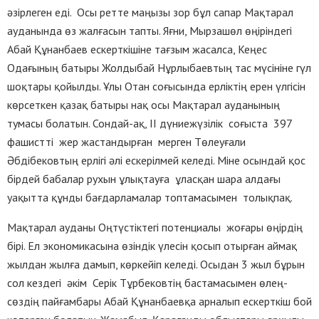
әзірлеген еді. Осы ретте маңызы зор бұл сапар Мақтарал
ауданында өз жалғасын тапты. Яғни, Мырзашөл өңіріндегі
Абай Құнанбаев ескерткішіне тағзым жасалса, Кеңес
Одағының батыры Жолдыбай Нұрлыбаевтың тас мүсініне гүл
шоқтары қойылды. Ұлы Отан соғысында ерліктің ерен үлгісін
көрсеткен қазақ батыры нақ осы Мақтарал ауданының
тумасы болатын. Сондай-ақ, ІІ дүниежүзілік соғыста 397
фашистті жер жастандырған мерген Төлеуғали
Әбдібековтың ерлігі әлі ескерілмей келеді. Міне осындай қос
бірдей бабалар рухын ұлықтауға ұласқан шара алдағы
уақытта құнды бағдарламалар топтамасымен толықпақ.
Мақтарал ауданы Оңтүстіктегі потенциалы жоғары өңірдің
бірі. Ел экономикасына өзіндік үлесін қосып отырған аймақ
жылдан жылға дамып, көркейіп келеді. Осыдан 3 жыл бұрын
сол кездегі әкім Серік Тұрбековтің бастамасымен өлең-
сөздің пайғамбары Абай Құнанбаевқа арналып ескерткіш бой