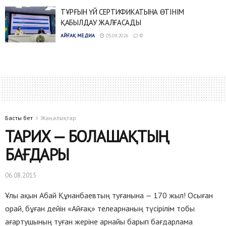
ТҰРҒЫН ҮЙ СЕРТИФИКАТЫНА ӨТІНІМ
ҚАБЫЛДАУ ЖАЛҒАСАДЫ
АЙҒАҚ МЕДИА
05.08.2026
0
Басты бет
Жаңалықтар
ТАРИХ — БОЛАШАҚТЫҢ
БАҒДАРЫ
06.08.2015
Ұлы ақын Абай Құнанбаевтың туғанына — 170 жыл! Осыған
орай, бұған дейін «Айғақ» телеарнаның түсірілім тобы
ағартушының туған жеріне арнайы барып бағдарлама