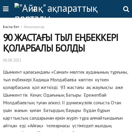
Басты бет
Жаңалықтар
90 ЖАСТАҒЫ ТЫЛ ЕҢБЕККЕРІ
ҚОЛАРБАЛЫ БОЛДЫ
06.08.2015
Шымкент қаласындағы «Самал» мөлтек ауданының тұрғыны,
тыл еңбеккері Хадиша Молдабаева көптен күткен
қоларбасына қол жеткізді. 93 жастағы ақ жаулықты әже
Шымкенттік Кеңес Одағының Батыры Ережепбай
Молдабаевтың туған әпкесі. ІІ дүниежүзілік соғыста Отан
үшін жанын қиған Батырдың бауыры бұдан бұрын
қарттықтың салдарынан еркін жүріп-тұра алмайтындығын
айтқан еді. «Айғақ» телеарнасы үстіміздегі жылдың