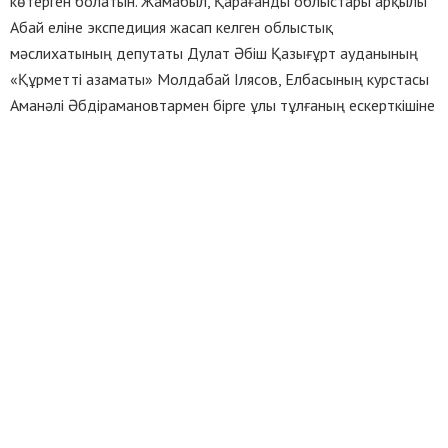
көтерген болатын. Жамабыл, Қарағанды облыстары арқылы
Абай еліне экспедиция жасап келген облыстық
мәслихатының депутаты Дулат Әбіш Қазығұрт ауданының
«Құрметті азаматы» Молдабай Ілясов, Елбасының курстасы
Аманәлі Әбдірамановтармен бірге ұлы тұлғаның ескерткішіне
тағзым жасады. Жетісай өлкесі қашаннан ел үшін жан
аямайтын тұлғаларға толы. Оған дәлел қала орталығында
орналасқан мына Даңқты азаматтар аллеясы. Адамзаттың
ардақтысы Абай ескерткішіне қарама-қарсы орналасқан
кешенде Ұлы Отан соғысы кезінде Отан үшін ерлік
жұлдызын жаққан Кеңес Одағының Батырларының есімі
тасқа қашалып жазылған. Әрдайым қай салада болмасын
облыс, республика деңгейінде алдыңғы қатардан түспейтін
Мақтарал ауданы мерейінің артуында сүбелі еңбек еткен
азаматтар да елеусіз қалмаған. Есімдері көрнекті жерден
орын алып отыр. Бұл да болса жайсаңдығын жадыратқан
жұртқа деген құрмет деп ұқтық.