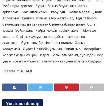
Жоба орындалмас бұрын батыр бауырының алтын
әріптермен жазылған есімін көру үшін қаламыздағы Даңқ
Аллеясына Хадиша апамыз әзер жеткен еді. Бұл сөзімізге
бейнеқорымызда сақталған бейнежазбалар дәйек бола
алады. Бойындағы қайрат-күшін кәрілік жеңіп, бірнеше
жылдан бері аяқ ауруының зардабын тартқан ел
анасының бүгін тағы бір тілегі орындалды. Халық
қалаулысы Дулат Назарбекұлының ықпалымен қоларбаға
қол жеткізді. Бауырын іздеп Польшаға барып, бүгінгідей қол
ұшын созып жатқан ел азаматына кейуана алғысын білдірді.
Ботагөз МӘДІБЕК
Ұқсас жазбалар