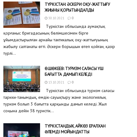
ТҮРКІСТАН: ӘСКЕРИ ОҚУ-ЖАТТЫҒУ
ЖИЫНЫ ҚОРЫТЫНДАЛДЫ
30.10.2021
0
Түркістан облысында аумақтық
қорғаныс бригадасының бөлімшесімен бірге
ұйымдастырылған арнайы тактикалық оқу-жаттығуының
жабылу салтанаты өтті. Әскери борышын өтеп қойған, қазір
түрлі...
Ө.ШӨКЕЕВ: ТУРИЗМ САЛАСЫ ҮШ
БАҒЫТТА ДАМЫП КЕЛЕДІ
13.10.2021
0
Түркістан облысында туризм саласы
тарихи-танымдық, емдік-сауықтыру және экологиялық
туризм болып 3 бағытта қарқынды дамып келеді. Жыл
соңына дейін 38 туристік...
ТҮРКІСТАНДЫҚ АЙКӨЗ ЕРАЛХАН
ƏЛЕМДІ МОЙЫНДАТТЫ