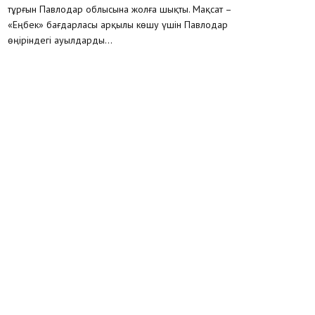
тұрғын Павлодар облысына жолға шықты. Мақсат –
«Еңбек» бағдарласы арқылы көшу үшін Павлодар
өңіріндегі ауылдарды...