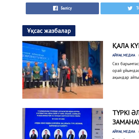
Бөлісу
T
Ұқсас жазбалар
ҚАЛА КҮ
АЙҒАҚ МЕДИА
Сөз барымтас
орай ұйымдас
ақындар айтыс
ТҮРКІ Ә
ЗАМАНА
АЙҒАҚ МЕДИА