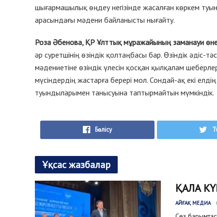
шығармашылық өңдеу негізінде жасалған көркем туын
арасындағы мәдени байланысты нығайту.
Роза Әбенова, ҚР Ұлттық мұражайының заманауи өн
әр суретшінің өзіндік қолтаңбасы бар. Өзіндік әдіс-т
мәдениетіне өзіндік үлесін қосқан қылқалам шеберле
мүсіндердің жастарға берері мол. Сондай-ақ екі елдің 
туындыларымен танысуына таптырмайтын мүмкіндік.
Бөлісу
T
Ұқсас жазбалар
ҚАЛА КҮ
АЙҒАҚ МЕДИА
Сөз барымтас