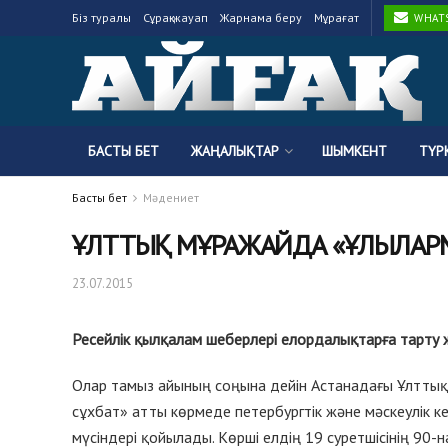
Біз туралы
Сұрақ-жауап
Жарнама беру
Мұрағат
WHATSA
БАСТЫ БЕТ
ЖАҢАЛЫҚТАР
ШЫМКЕНТ
ТҮР
Басты бет
Мәдениет
ҰЛТТЫҚ МҰРАЖАЙДА «ҰЛЫЛАРМ
23.07.2015
Ресейлік қылқалам шеберлері елордалықтарға тарту 
Олар тамыз айының соңына дейін Астанадағы Ұлттық 
сұхбат» атты көрмеде петербургтік және мәскеулік ке
мүсіндері қойылады. Көрші елдің 19 суретшісінің 90-