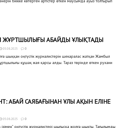
р өнерін биікке көтерген әртістер өткен маусымда ауыз толтырып
 ЖҰРТШЫЛЫҒЫ АБАЙДЫ ҰЛЫҚТАДЫ
05.08.2025
0
а шыққан оңтүстік журналистерін шекаралас жатқан Жамбыл
ртшылығы құшақ жая қарсы алды. Тараз төрінде өткен рухани
: АБАЙ САЯБАҒЫНАН ҰЛЫ АҚЫН ЕЛІНЕ
05.08.2025
0
 ізімен” оңтүстік журналистері шығысқа жолға шықты. Тағылымды