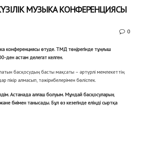
ЖҮЗІЛІК МУЗЫКА КОНФЕРЕНЦИЯСЫ
0
ыка конференциясы өтуде. ТМД төңірегінде тұңғыш
0-ден астам делегат келген.
латын басқосудың басты мақсаты – әртүрлі мемлекеттің
ар пікір алмасып, тәжірибелерімен бөліспек.
лдім. Астанада алғаш болуым. Мұндай басқосуларың
не биімен танысады. Бұл өз кезегінде еліңді сыртқа