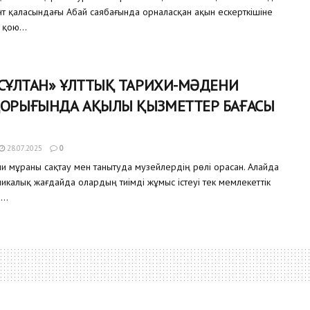
т қаласындағы Абай саябағында орналасқан ақын ескерткішіне
қою...
 СҰЛТАН» ҰЛТТЫҚ ТАРИХИ-МӘДЕНИ
ҚОРЫҒЫНДА АҚЫЛЫ ҚЫЗМЕТТЕР БАҒАСЫ
28.07.2025
0
и мұраны сақтау мен танытуда музейлердің рөлі орасан. Алайда
микалық жағдайда олардың тиімді жұмыс істеуі тек мемлекеттік
..