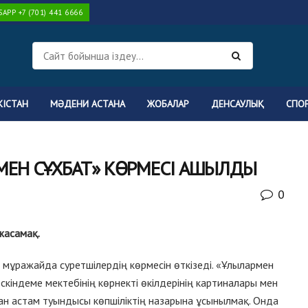
PP +7 (701) 441 6666
КІСТАН
МӘДЕНИ АСТАНА
ЖОБАЛАР
ДЕНСАУЛЫҚ
СПО
ЕН СҰХБАТ» КӨРМЕСІ АШЫЛДЫ
0
жасамақ.
мұражайда суретшілердің көрмесін өткізеді. «Ұлылармен
скіндеме мектебінің көрнекті өкілдерінің картиналары мен
нан астам туындысы көпшіліктің назарына ұсынылмақ. Онда