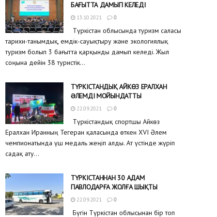
БАҒЫТТА ДАМЫП КЕЛЕДІ
13.10.2021
0
Түркістан облысында туризм саласы
тарихи-танымдық, емдік-сауықтыру және экологиялық
туризм болып 3 бағытта қарқынды дамып келеді. Жыл
соңына дейін 38 туристік...
ТҮРКІСТАНДЫҚ АЙКӨЗ ЕРАЛХАН
ƏЛЕМДІ МОЙЫНДАТТЫ
22.09.2021
0
Түркістандық спортшы Айкөз
Ералхан Иранның Тегеран қаласында өткен XVI Әлем
чемпионатында үш медаль жеңіп алды. Ат үстінде жүріп
садақ ату...
ТҮРКІСТАННАН 30 АДАМ
ПАВЛОДАРҒА ЖОЛҒА ШЫҚТЫ
22.09.2021
0
Бүгін Түркістан облысынан бір топ