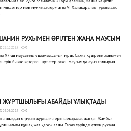
қаласында екі күнге созылатын «Түркі әлемінің медиа кеңістігі:
і міндеттер мен мүмкіндіктер» атты VI Халықаралық түркітілдес
.
ШАНИН РУХЫМЕН ӨРІЛГЕН ЖАҢА МАУСЫМ
22.10.2025
0
ры 97-ші маусымның шымылдығын түрді. Сахна құдіретін жанымен
р өнерін биікке көтерген әртістер өткен маусымда ауыз толтырып
 ЖҰРТШЫЛЫҒЫ АБАЙДЫ ҰЛЫҚТАДЫ
05.08.2025
0
а шыққан оңтүстік журналистерін шекаралас жатқан Жамбыл
ртшылығы құшақ жая қарсы алды. Тараз төрінде өткен рухани