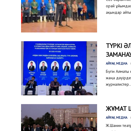
орай ұйымдас
ақындар айтыс
ТҮРКІ Ә
ЗАМАНА
АЙҒАҚ МЕДИА
Бүгін Алматы 
жаңа дәуірдег
журналистер..
ЖҰМАТ 
АЙҒАҚ МЕДИА
Ж.Шанин теат