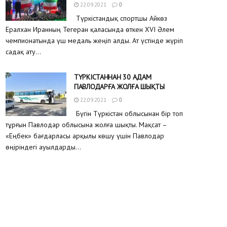
22.09.2021
0
Түркістандық спортшы Айкөз
Ералхан Иранның Тегеран қаласында өткен XVI Әлем
чемпионатында үш медаль жеңіп алды. Ат үстінде жүріп
садақ ату...
ТҮРКІСТАННАН 30 АДАМ
ПАВЛОДАРҒА ЖОЛҒА ШЫҚТЫ
22.09.2021
0
Бүгін Түркістан облысынан бір топ
тұрғын Павлодар облысына жолға шықты. Мақсат –
«Еңбек» бағдарласы арқылы көшу үшін Павлодар
өңіріндегі ауылдарды...