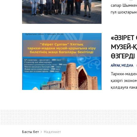
сапар Шымкен
гүл шоқтарын 
«ӘЗІРЕТ
МУЗЕЙ-
ӨЗГЕРДІ
АЙҒАҚ МЕДИА
Тарихи-мәден
қазіргі эконо
қолдауға ғана.
Басты бет
Мәдениет