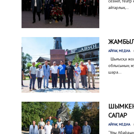
сезініп, теат
айтарлық...
ЖАМБЫЛ
АЙҒАҚ МЕДИА
Шығысқа жолғ
облысының жұ
шара...
ШЫМКЕНТ
САПАР
АЙҒАҚ МЕДИА
“Ұлы Абайдың