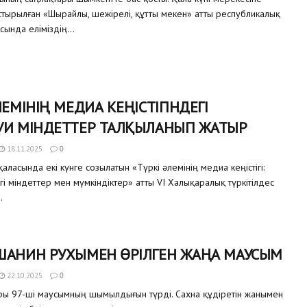
тырылған «Шырайлы, шежірелі, құтты мекен» атты республикалық
ында еліміздің...
ЛЕМІНІҢ МЕДИА КЕҢІСТІГІНДЕГІ
УИ МІНДЕТТЕР ТАЛҚЫЛАНЫП ЖАТЫР
18.11.2025
0
қаласында екі күнге созылатын «Түркі әлемінің медиа кеңістігі:
і міндеттер мен мүмкіндіктер» атты VI Халықаралық түркітілдес
.
ШАНИН РУХЫМЕН ӨРІЛГЕН ЖАҢА МАУСЫМ
22.10.2025
0
ры 97-ші маусымның шымылдығын түрді. Сахна құдіретін жанымен