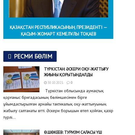
ҚАЗАҚСТАН РЕСПУБЛИКАСЫНЫҢ ПРЕЗИДЕНТІ —
ҚАСЫМ-ЖОМАРТ КЕМЕЛҰЛЫ ТОҚАЕВ
РЕСМИ БӨЛІМ
ТҮРКІСТАН: ӘСКЕРИ ОҚУ-ЖАТТЫҒУ
ЖИЫНЫ ҚОРЫТЫНДАЛДЫ
30.10.2021
0
Түркістан облысында аумақтық
қорғаныс бригадасының бөлімшесімен бірге
ұйымдастырылған арнайы тактикалық оқу-жаттығуының
жабылу салтанаты өтті. Әскери борышын өтеп қойған, қазір
түрлі...
Ө.ШӨКЕЕВ: ТУРИЗМ САЛАСЫ ҮШ