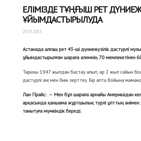
ЕЛІМІЗДЕ ТҰҢҒЫШ РЕТ ДҮНИЕ
ҰЙЫМДАСТЫРЫЛУДА
23.07.2015
Астанада алғаш рет 43-ші дүниежүзілік дәстүрлі муз
ұйымдастырылған шараға әлемнің 70 мемлекетінен 60
Тарихы 1947 жылдан бастау алып, әр 2 жыл сайын бо
дәстүрлі әні мен биін зерттеу. Бір апта бойына маманд
Лан Прайс: — Мен бұл шараға арнайы Америкадан ке
арқасында қаншама жұртшылық түрлі ұлттың әнімен жә
танытуға мүмкіндік береді.