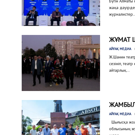
Бүгін Алматы 
жаңа дәуірдег
журналистер..
ЖҰМАТ 
АЙҒАҚ МЕДИА
Ж.Шанин теат
сезініп, теат
айтарлық...
ЖАМБЫЛ
АЙҒАҚ МЕДИА
Шығысқа жолғ
облысының жұ