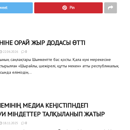
weet
Pin
НІНЕ ОРАЙ ЖЫР ДОДАСЫ ӨТТІ
22.06.2026
0
ының саңлақтары Шымкентте бас қосты. Қала күні мерекесіне
тырылған «Шырайлы, шежірелі, құтты мекен» атты республикалық
ында еліміздің...
ЛЕМІНІҢ МЕДИА КЕҢІСТІГІНДЕГІ
УИ МІНДЕТТЕР ТАЛҚЫЛАНЫП ЖАТЫР
18.11.2025
0