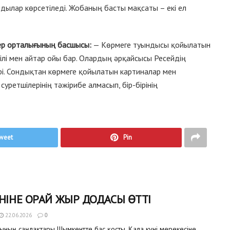
дылар көрсетіледі. Жобаның басты мақсаты – екі ел
ер орталығының басшысы:
— Көрмеге туындысы қойылатын
әсілі мен айтар ойы бар. Олардың әрқайсысы Ресейдің
рі. Сондықтан көрмеге қойылатын картиналар мен
суретшілерінің тәжірибе алмасып, бір-бірінің
weet
Pin
НІНЕ ОРАЙ ЖЫР ДОДАСЫ ӨТТІ
22.06.2026
0
ының саңлақтары Шымкентте бас қосты. Қала күні мерекесіне