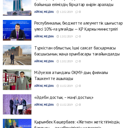
бойынша еліміздің бірқатар өңірін аралады
АЙҒАҚ МЕДИА
12.02.2019
0
Республикалық бюджетте әлеуметтік шығыстар
үлесі 10%-ға ұлғайды — ҚР Қаржы министрлігі
АЙҒАҚ МЕДИА
12.02.2019
0
Түркістан облыстық Ішкі саясат басқармасы
басшысының жаңа орынбасары тағайындалды
АЙҒАҚ МЕДИА
12.02.2019
0
М.Әуезов атындағы ОҚМУ-дың филиалы
Ташкентте ашылады
АЙҒАҚ МЕДИА
11.02.2019
0
«Әдеби достық – мәңгі достық»
АЙҒАҚ МЕДИА
11.02.2019
0
Қырымбек Көшербаев: «Жеткен жетістігіміздің
барлығы — ауызбіршіліктің нәтижесі»