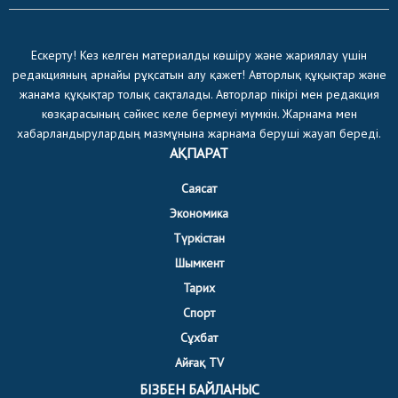
Ескерту! Кез келген материалды көшіру және жариялау үшін
редакцияның арнайы рұқсатын алу қажет! Авторлық құқықтар және
жанама құқықтар толық сақталады. Авторлар пікірі мен редакция
көзқарасының сәйкес келе бермеуі мүмкін. Жарнама мен
хабарландырулардың мазмұнына жарнама беруші жауап береді.
АҚПАРАТ
Саясат
Экономика
Түркістан
Шымкент
Тарих
Спорт
Сұхбат
Айғақ TV
БІЗБЕН БАЙЛАНЫС