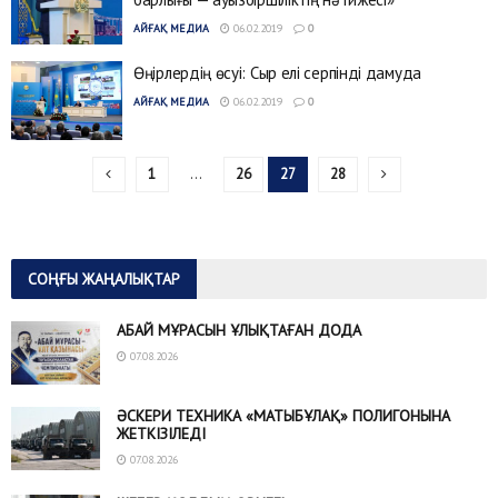
АЙҒАҚ МЕДИА
06.02.2019
0
Өңірлердің өсуі: Сыр елі серпінді дамуда
АЙҒАҚ МЕДИА
06.02.2019
0
1
…
26
27
28
СОҢҒЫ ЖАҢАЛЫҚТАР
АБАЙ МҰРАСЫН ҰЛЫҚТАҒАН ДОДА
07.08.2026
ӘСКЕРИ ТЕХНИКА «МАТЫБҰЛАҚ» ПОЛИГОНЫНА
ЖЕТКІЗІЛЕДІ
07.08.2026