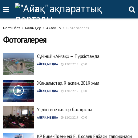
Басты бет
Бөлімдер
Айғақ TV
Фотогалерея
Фотогалерея
Сүйінші! «Айғақ» — Түркістанда
АЙҒАҚ МЕДИА
12.02.2019
0
Жаңалықтар. 9 ақпан, 2019 жыл
АЙҒАҚ МЕДИА
12.02.2019
0
Үздік генетиктер бас қосты
АЙҒАҚ МЕДИА
12.02.2019
0
ҚР Вице-Премьері Е. Досаев Елбасы тапсырмасы