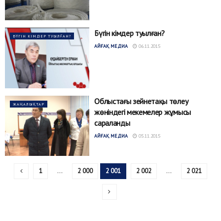
Бүгін кімдер туылған?
БҮГІН КІМДЕР ТУЫЛҒАН?
АЙҒАҚ МЕДИА
06.11.2015
Облыстағы зейнетақы төлеу
ЖАҢАЛЫҚТАР
жөніндегі мекемелер жұмысы
сараланды
АЙҒАҚ МЕДИА
05.11.2015
1
…
2 000
2 001
2 002
…
2 021