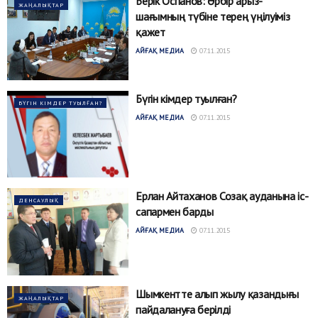
Берік Оспанов: Әрбір арыз-
ЖАҢАЛЫҚТАР
шағымның түбіне терең үңілуіміз
қажет
АЙҒАҚ МЕДИА
07.11.2015
Бүгін кімдер туылған?
БҮГІН КІМДЕР ТУЫЛҒАН?
АЙҒАҚ МЕДИА
07.11.2015
Ерлан Айтаханов Созақ ауданына іс-
ДЕНСАУЛЫҚ
сапармен барды
АЙҒАҚ МЕДИА
07.11.2015
Шымкентте алып жылу қазандығы
ЖАҢАЛЫҚТАР
пайдалануға берілді